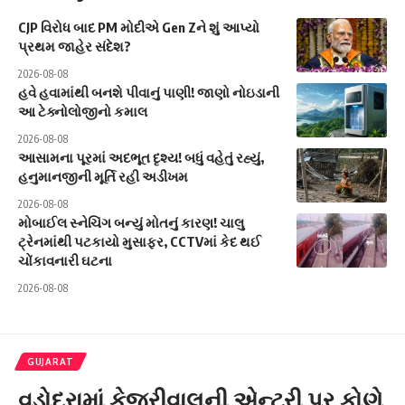
CJP વિરોધ બાદ PM મોદીએ Gen Zને શું આપ્યો
પ્રથમ જાહેર સંદેશ?
2026-08-08
હવે હવામાંથી બનશે પીવાનું પાણી! જાણો નોઇડાની
આ ટેક્નોલોજીનો કમાલ
2026-08-08
આસામના પૂરમાં અદભૂત દૃશ્ય! બધું વહેતું રહ્યું,
હનુમાનજીની મૂર્તિ રહી અડીખમ
2026-08-08
મોબાઈલ સ્નેચિંગ બન્યું મોતનું કારણ! ચાલુ
ટ્રેનમાંથી પટકાયો મુસાફર, CCTVમાં કેદ થઈ
ચોંકાવનારી ઘટના
2026-08-08
GUJARAT
વડોદરામાં કેજરીવાલની એન્ટ્રી પર કોણે