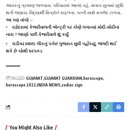
આવકનું પ્રમાણ જળવાય. પરિવારમાં આનંદ રહે. સંતાન સુખમાં વૃદ્ધિ
થતી જણાય. વિદ્યાર્થી મિત્રોને સફળતા. પત્‍ની સાથે મતભેદ ટાળવા.
આ પણ વાંચો :-
વડોદરામાં કેજરીવાલની એન્ટ્રી પર કોણે લગાવ્યાં મોદી-મોદીના
નારા ? જાણો પછી કેજરીવાલે શું કર્યું
ચંડીગઢ MMS લીકનું પગેરું ગુજરાત સુધી પહોંચ્યું, જલદી થઈ
શકે છે ચોથી ધરપકડ
TAGGED:
GUJARAT
GUJARAT GUARDIAN
horoscope
horoscope 2022
INDIA NEWS
zodiac sign
You Might Also Like