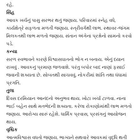
રહે.
સિંહ
આવક ખર્ચનું પાસુ સરભર થતું જણાય. પરિવારમાં સ્નેહ વધે,
કાર્યક્ષેત્રે સફળતા મળતી જણાય. સ્ત્રીવર્ગથી લાભ. સ્થાવર-જંગમ
મિલકતથી લાભ મળતો જણાય.
સંતાન
અંગેના પ્રશ્નોનો સામનો કરવો
પડે.
કન્યા
સરળ સ્વભાવને કારણે વિશ્વાસઘાતનો ભોગ ન બનાય. એનું ધ્યાન
રાખવું . આવકનું પ્રમાણ જળવાશે. પરંતુ બપોર બાદ નાણાં ફસાઈ
જવાની શક્યતા છે. સોબતથી સાચવવું. નોકરીમાં શાંતિ તથા ધંધામાં
પ્રગતિ.
તુલા
દિવસ દરમિયાન આનંદનો અનુભવ થાય. ખોટા ખર્ચા ટાળવા. નાના
ભાઈ બહેન સાથે મતભેદની શક્યતા. કરેલા રોકાણોમાંથી લાભ મળતો
જણાય. આરોગ્ય સારું રહેશે. ધાર્મિક પ્રવાસ, પ્રસંગનું આયોજન
થાય.
વૃશ્ચિક
આત્મવિશ્વાસ વધતો જણાય. ભાગ્યને સથવારે આવકમાં વૃદ્ધિ થતી