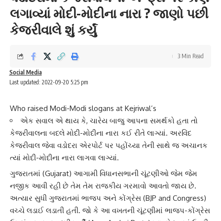
લગાવ્યાં મોદી-મોદીના નારા ? જાણો પછી
કેજરીવાલે શું કર્યું
3 Min Read
Social Media
Last updated: 2022-09-20 5:25 pm
Who raised Modi-Modi slogans at Kejriwal’s
એક સવાલ એ થાય કે, ચારેય બાજુ આપના સમર્થકો હતા તો
કેજરીવાલના બદલે મોદી-મોદીના નારા કઈ રીતે લાગ્યાં. અરવિંદ
કેજરીવાલ જેવા વડોદરા એરપોર્ટ પર પહોંચ્યા તેની સાથે જ અચાનક
ત્યાં મોદી-મોદીના નારા લાગવા લાગ્યાં.
ગુજરાત
માં (Gujarat) આગામી વિધાનસભાની ચૂંટણીઓ જેમ જેમ
નજીક આવી રહી છે તેમ તેમ રાજકીય ગરમાવો આવતો જાય છે.
અત્યાર સુધી ગુજરાતમાં
ભાજપ અને કોંગ્રેસ
(BJP and Congress)
વચ્ચે લડાઈ લડાતી હતી. જો કે આ વખતની ચૂંટણીમાં ભાજપ-કોંગ્રેસ