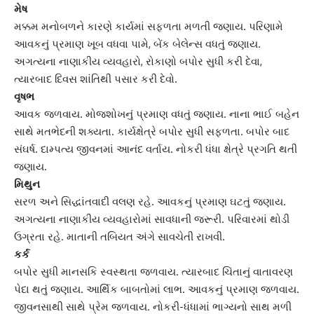
મેષ
મક્કમ મનોબળને કારણે કાર્યમાં સફળતા મળતી જણાય. પરિણામે
આવકનું પ્રમાણ ખૂબ વધવા પામે, બેંક બેલેન્સ વધતું જણાય.
અગત્યના નાણાકીય વ્યવહારો, રોકાણો બપોર સુધી કરી દેવા,
ત્યારબાદ દિવસ
શાંતિ
થી પસાર કરી દેવો.
વૃષભ
આવક જળવાય. મોજશોખનું પ્રમાણ વધતું જણાય. નાના ભાઈ બહેન
સાથે મતભેદની શક્યતા. કાર્યક્ષેત્રે બપોર સુધી સફળતા. બપોર બાદ
સંઘર્ષ. દામ્પત્ય જીવનમાં આનંદ વર્તાય. નોકરી ધંધા ક્ષેત્રે પ્રગતિ થતી
જણાય.
મિથુન
સરળ અને સિદ્ધાંતવાદી વલણ રહે. આવકનું પ્રમાણ ઘટતું જણાય.
અગત્યના નાણાકીય વ્યવહારોમાં સાવધાની જરૂરી. પરિવારમાં થોડી
ઉગ્રતા રહે. માતાની તબિયત અંગે સાવચેતી રાખવી.
કર્ક
બપોર સુધી માનસકિ સ્વસ્થતા જળવાય. ત્યારબાદ ચિંતાનું વાતાવરણ
પેદા થતું જણાય. આર્થિક બાબતોમાં લાભ. આવકનું પ્રમાણ જળવાય.
જીવનસાથી સાથે પ્રેમ જળવાય. નોકરી-ધંધામાં ભાગ્યનો સાથ મળી