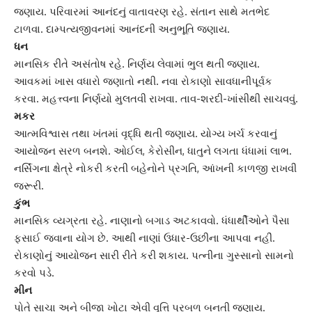
જણાય. પરિવારમાં આનંદનું વાતાવરણ રહે. સંતાન સાથે મતભેદ
ટાળવા. દામ્પત્યજીવનમાં આનંદની અનુભૂતિ જણાય.
ધન
માનસિક રીતે અસંતોષ રહે. નિર્ણય લેવામાં ભુલ થતી જણાય.
આવકમાં ખાસ વધારો જણાતો નથી. નવા રોકાણો સાવધાનીપૂર્વક
કરવા. મહત્ત્વના નિર્ણયો મુલતવી રાખવા. તાવ-શરદી-ખાંસીથી સાચવવું.
મકર
આત્મવિશ્વાસ તથા ખંતમાં વૃદ્ધિ થતી જણાય. યોગ્ય ખર્ચ કરવાનું
આયોજન સરળ બનશે. ઓઈલ, કેરોસીન, ધાતુને લગતા ધંધામાં લાભ.
નર્સિંગના ક્ષેત્રે નોકરી કરતી બહેનોને પ્રગતિ, આંખની કાળજી રાખવી
જરૂરી.
કુંભ
માનસિક વ્યગ્રતા રહે. નાણાનો બગાડ અટકાવવો. ધંધાર્થીઓને પૈસા
ફસાઈ જવાના યોગ છે. આથી નાણાં ઉધાર-ઉછીના આપવા નહીં.
રોકાણોનું આયોજન સારી રીતે કરી શકાય. પત્‍નીના
ગુસ્સા
નો સામનો
કરવો પડે.
મીન
પોતે સાચા અને બીજા ખોટા એવી વૃત્તિ પ્રબળ બનતી જણાય.