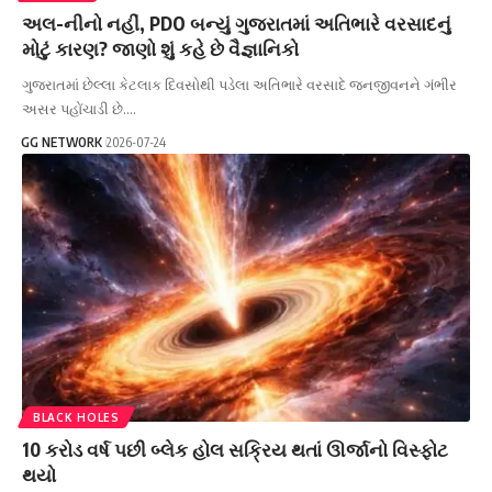
અલ-નીનો નહીં, PDO બન્યું ગુજરાતમાં અતિભારે વરસાદનું
મોટું કારણ? જાણો શું કહે છે વૈજ્ઞાનિકો
ગુજરાતમાં છેલ્લા કેટલાક દિવસોથી પડેલા અતિભારે વરસાદે જનજીવનને ગંભીર
અસર પહોંચાડી છે.…
GG NETWORK
2026-07-24
BLACK HOLES
10 કરોડ વર્ષ પછી બ્લેક હોલ સક્રિય થતાં ઊર્જાનો વિસ્ફોટ
થયો