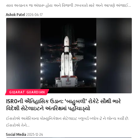
સાવ અચાનક જ અંધારૂ હોય અને વિજળી ઝબકારો મારે અને આપણે અંજાઈ…
Ashok Patel
2026-04-17
GUJARAT GUARDIAN
ISROની ઐતિહાસિક ઉડાન: ‘બાહુબલી’ રોકેટે સૌથી ભારે
વિદેશી સેટેલાઇટને અંતરિક્ષમાં પહોંચાડ્યો
ઈસરોએ અમેરિકાના કોમ્યુનિકેશન સેટેલાઇટ બ્લુબર્ડ બ્લોક-2 ને લોન્ચ કર્યો છે.
ઈસરોએ તેને…
Social Media
2025-12-24