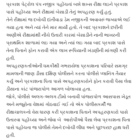
પ્રકાશ પેટ્રોલ પંપ નજીક પહોંચતાં બન્ને શખ્સ રીક્ષા લઇને પ્રકાશ
પાસે પહોંચ્યા અને રીક્ષામાં બેસાડી તેનું અપહરણ કર્યું હતું.
તેને રીક્ષામાં જ દબોચી
દાંતીવાડા
ડેમ નજીકની અવાવરું જગ્યાએ લઈ
ગયા હતા અને ત્યાં તેને માર માર્યો હતો. તે બાદ પ્રકાશને છરીની
અણીએ રીક્ષામાંથી નીચે ઉતારી કારમાં બેસાડીને નાની ભાખરની
પ્રાથમિક શાળામાં લઇ ગયા અને ત્યાં લઇ ગયા બાદ પ્રકાશ પાસે
તેના પિતાને ફોન કરાવી એક લાખ રૂપિયાની ખંડણીની માંગણી કરી
હતી.
અપહરણકર્તા
ઓની ધમકીથી ગભરાયેલા પ્રકાશના પરિવારે સમગ્ર
મામલાની જાણ ડીસા દક્ષિણ પોલીસને કરતા પોલીસે પ્લાનિંગ તૈયાર
કર્યું અને પ્રકાશના પિતા પાસે અપહરણકારોને ફોન કરાવી પૈસા લેવા
ડીસાના કાંટ પાંજરાપોળ આગળ બોલાવ્યા હતા.
જોકે, પોલીસે અલગ-અલગ ટીમો બનાવી પાંજરાપોળ આસપાસ ખેડૂત
અને મજૂરોના વેશમાં ગોઠવાઈ ગઈ તો એક પોલીસકર્મી જ
રીક્ષાચાલકનો વેસ ધારણ કરી પ્રકાશના પિતાને
અપહરણકારો
પાસે
ઉતારવા પહોંચ્યા અને જેવા બે આરોપીઓ પૈસા લેવા પ્રકાશના પિતા
પાસે પહોંચતા જ પોલીસે તેમને દબોચી લીધા અને પૂછપરછ હાથ ધરી
હતી.