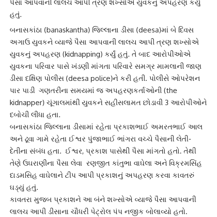
પૈસા આપવાની લાલચ આપી ત્રણ શખ્સોએ યુવકનું અપહરણ કર્યું
હતું.
બનાસકાંઠા
(banaskantha) જિલ્લાના
ડીસા
(deesa)માં બે દિવસ
અગાઉ યુવકને વ્યાજે પૈસા આપવાની લાલચ આપી ત્રણ શખ્સોએ
યુવકનું અપહરણ (kidnapping) કર્યું હતું. તે બાદ આરોપીઓએ
યુવકના પરિવાર પાસે ખંડણી માંગતા પરિવારે સમગ્ર મામલાની જાણ
ડીસા
દક્ષિણ પોલીસ
(deesa police)ને કરી હતી. પોલીસે ઓપરેશન
પાર પાડી ગણતરીના સમયમાં જ
અપહરણકર્તા
ઓની (the
kidnapper) ચૂંગાલમાંથી યુવકને સહીસલામત છોડાવી 3 આરોપીઓને
દબોચી લીધા હતા.
બનાસકાંઠા
જિલ્લાના ડીસામાં રહેતા પ્રકાશભાઈ અમરતભાઈ આલ
અને ઢૂવા ગામે રહેતા ઈશ્વર પુંજાભાઈ ભાંગરા વચ્ચે પૈસાની લેતી-
દેતીના સંબંધ હતા. ઈશ્વર, પ્રકાશ પાસેથી પૈસા માંગતો હતો. તેથી
તેણે ઉઘરાણીના પૈસા લેવા રણજીત કાંતુભા વાઘેલા અને વિક્રમસિંહ
દાડમસિહ વાઘેલાને ટીપ આપી પ્રકાશનું
અપહરણ
કરવા કાવતરું
ઘડ્યું હતું.
કાવતરા મુજબ પ્રકાશને આ બંને શખ્સોએ વ્યાજે પૈસા આપવાની
લાલચ આપી
ડીસા
ના ચૌધરી પેટ્રોલ પંપ નજીક બોલાવ્યો હતો.