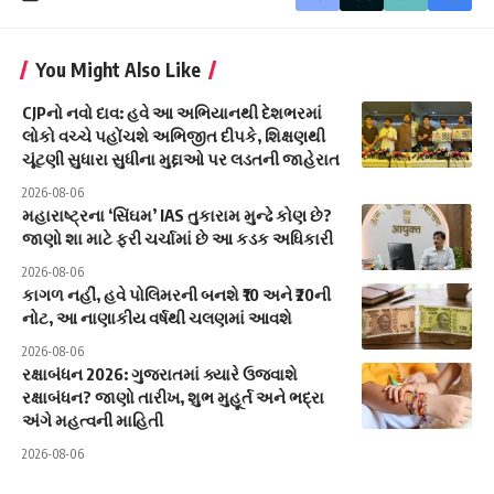
You Might Also Like
CJPનો નવો દાવ: હવે આ અભિયાનથી દેશભરમાં
લોકો વચ્ચે પહોંચશે અભિજીત દીપકે, શિક્ષણથી
ચૂંટણી સુધારા સુધીના મુદ્દાઓ પર લડતની જાહેરાત
2026-08-06
મહારાષ્ટ્રના ‘સિંઘમ’ IAS તુકારામ મુન્ઢે કોણ છે?
જાણો શા માટે ફરી ચર્ચામાં છે આ કડક અધિકારી
2026-08-06
કાગળ નહીં, હવે પોલિમરની બનશે ₹10 અને ₹20ની
નોટ, આ નાણાકીય વર્ષથી ચલણમાં આવશે
2026-08-06
રક્ષાબંધન 2026: ગુજરાતમાં ક્યારે ઉજવાશે
રક્ષાબંધન? જાણો તારીખ, શુભ મુહૂર્ત અને ભદ્રા
અંગે મહત્વની માહિતી
2026-08-06