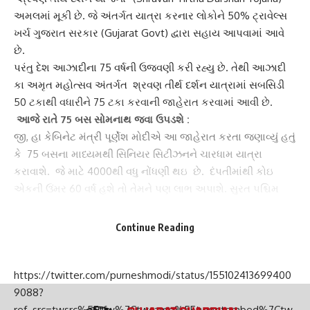
અમલમાં મૂકી છે. જે અંતર્ગત યાત્રા કરનાર લોકોને 50% ટ્રાવેલ્સ
ખર્ચ
ગુજરાત સરકાર
(Gujarat Govt) દ્વારા સહાય આપવામાં આવે
છે.
પરંતુ દેશ આઝાદીના 75 વર્ષની ઉજવણી કરી રહ્યુ છે. તેથી
આઝાદી
કા અમૃત મહોત્સવ
અંતર્ગત શ્રવણ તીર્થ દર્શન યાત્રામાં સબસિડી
50 ટકાથી વધારીને 75 ટકા કરવાની જાહેરાત કરવામાં આવી છે.
આજે રાતે 75 બસ સોમનાથ જવા ઉપડશે :
જી, હા કેબિનેટ મંત્રી
પૂર્ણેશ મોદી
એ આ જાહેરાત કરતા જણાવ્યું હતું
કે 75 બસના માધ્યમથી સિનિયર સિટીઝનને ચારધામ યાત્રા
કરાવાશે. જે માટે 4000થી વધુ નોંધણી થઇ છે. દંપતીમાંથી કોઇ
એકની ઉંમર 60 વર્ષ હશે તો તેમને પણ લાભ અપાશે. સુરત પશ્ચિમ
વિધાનસભા વિસ્તારમાં 50 હજાર તિરંગાનું વિતરણ કરાયું છે. જે 75
બસો ઉપડવાની છે તેમાં સવાર તમામ યાત્રાળુઓને
રાષ્ટ્રધ્વજ
Continue Reading
આપવામાં આવશે. યાત્રાળુઓ સોમનાથ ખાતે રાષ્ટ્રધ્વજને સલામી
આપશે.
https://twitter.com/purneshmodi/status/155102413699400
9088?
ref_src=twsrc%5Etfw%7Ctwcamp%5Etweetembed%7Ctw