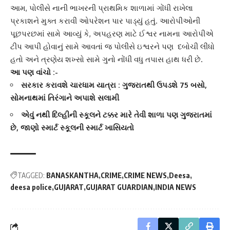
આમ, પોલીસે નાની ભાખરની
પ્રાથમિક શાળા
માં ગોંધી રાખેલા
પ્રકાશને મુક્ત કરાવી ઓપરેશન પાર પાડ્યું હતું. આરોપીઓની
પૂછપરછમાં સામે આવ્યું કે, અપહરણ માટે ઈશ્વર નામના આરોપીએ
ટીપ આપી હોવાનું સામે આવતાં જ પોલીસે ઇશ્વરને પણ દબોચી લીધો
હતો અને ત્રણેય શખ્સો સામે ગુનો નોંધી વધુ તપાસ હાથ ધરી છે.
આ પણ વાંચો :-
સરકાર કરાવશે ચારધામ યાત્રા : ગુજરાતથી ઉપડશે 75 બસો,
સોમનાથમાં તિરંગાને અપાશે સલામી
એવું નથી દિલ્હીની સ્કૂલને ટક્કર મારે તેવી શાળા પણ ગુજરાતમાં
છે, જાણો સ્માર્ટ સ્કૂલની સ્માર્ટ ખાસિયતો
TAGGED:
BANASKANTHA
CRIME
CRIME NEWS
Deesa
deesa police
GUJARAT
GUJARAT GUARDIAN
INDIA NEWS