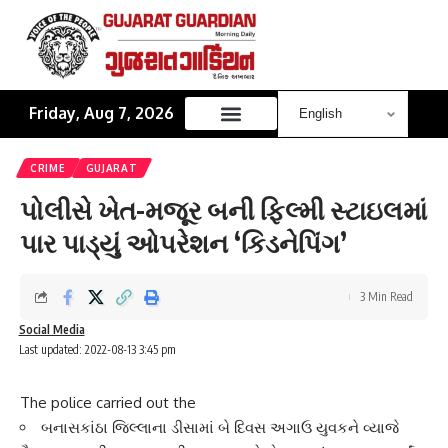
Friday, Aug 7, 2026
CRIME
GUJARAT
પોલીસે ખેત-મજૂર બની ફિલ્મી સ્ટાઇલમાં
પાર પાડ્યું ઓપરેશન ‘કિડનેપિંગ’
3 Min Read
Social Media
Last updated: 2022-08-13 3:45 pm
The police carried out the
બનાસકાંઠા જિલ્લાના ડીસામાં બે દિવસ અગાઉ યુવકને વ્યાજે