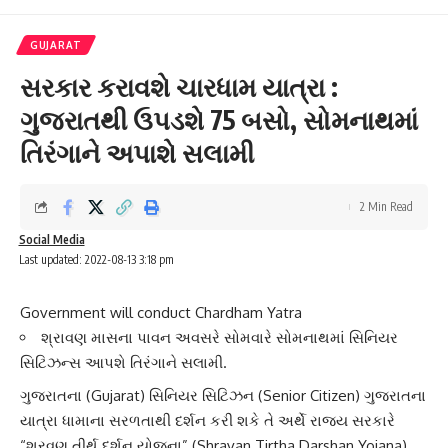
GUJARAT
સરકાર કરાવશે ચારધામ યાત્રા :
ગુજરાતથી ઉપડશે 75 બસો, સોમનાથમાં
તિરંગાને અપાશે સલામી
2 Min Read
Social Media
Last updated: 2022-08-13 3:18 pm
Government will conduct Chardham Yatra
શ્રાવણ માસના પાવન અવસરે સોમવારે સોમનાથમાં સિનિયર
સિટિઝન્સ આપશે તિરંગાને સલામી.
ગુજરાત
ના (Gujarat) સિનિયર સિટિઝન (Senior Citizen) ગુજરાતના
યાત્રા ધામાના સરળતાથી દર્શન કરી શકે તે અર્થે રાજ્ય સરકારે
“
શ્રવણ તીર્થ દર્શન યોજના
” (Shravan Tirtha Darshan Yojana)