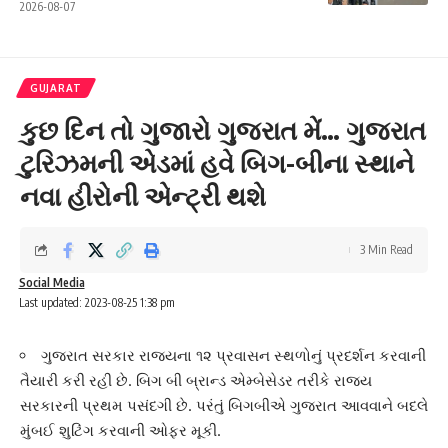
2026-08-07
GUJARAT
કુછ દિન તો ગુજારો ગુજરાત મેં… ગુજરાત
ટુરિઝમની એડમાં હવે બિગ-બીના સ્થાને
નવા હીરોની એન્ટ્રી થશે
3 Min Read
Social Media
Last updated: 2023-08-25 1:38 pm
ગુજરાત સરકાર રાજ્યના ૧૨ પ્રવાસન સ્થળોનું પ્રદર્શન કરવાની
તૈયારી કરી રહી છે. બિગ બી બ્રાન્ડ એમ્બેસેડર તરીકે રાજ્ય
સરકારની પ્રથમ પસંદગી છે. પરંતું બિગબીએ ગુજરાત આવવાને બદલે
મુંબઈ શુટિંગ કરવાની ઓફર મૂકી.