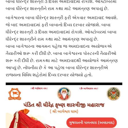
બાબા ધીરેન્દ્ર શાસ્ત્રી ૩ દિવસ અમદાવાદમાં રોકાશે. ઓક્ટોબરમાં
બાબા ધીરેન્દ્ર શાસ્ત્રીને રામ કથા માટે આમંત્રણ અપાયું છે.
બાગેશ્વર
ના બાબા ધીરેન્દ્ર શાસ્ત્રી ફરી એકવાર
અમદાવાદ
આવશે.
જે બાદ
અમદાવાદ
માં ફરી બાબાનો દિવ્ય દરબાર યોજાશે. બાબા
ધીરેન્દ્ર શાસ્ત્રી ૩ દિવસ અમદાવાદમાં રોકાશે. ઓક્ટોબરમાં
બાબા
ધીરેન્દ્ર શાસ્ત્રી
ને રામ કથા માટે આમંત્રણ અપાયું છે.
બાબા બાગેશ્વરના આગમન પહેલા જ
અમદાવાદ
ના અયોજકએ
તૈયારીઓ શરૂ કરી દીધી છે. બાબા બાગેશ્વરના પોસ્ટરની તૈયારીઓ
શરૂ કરી દીધી છે. રામકથા માટે
અમદાવાદ
થી આયોજકે આમંત્રણ
આપ્યું છે. નોંધનીય છે કે આ પહેલા
બાબા ધીરેન્દ્ર શાસ્ત્રી
એ
રાજ્યના વિવિધ શહેરોમાં દિવ્ય દરબાર યોજ્યો હતો.