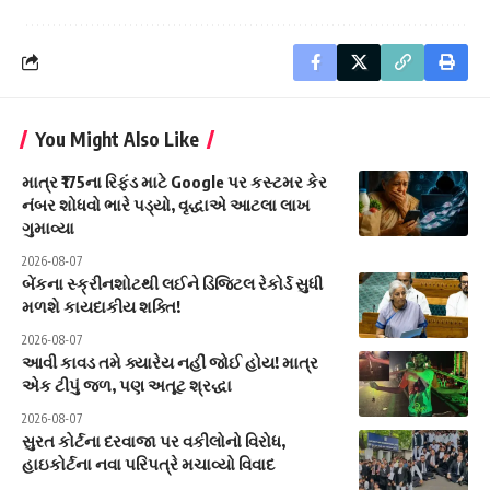
You Might Also Like
માત્ર ₹175ના રિફંડ માટે Google પર કસ્ટમર કેર
નંબર શોધવો ભારે પડ્યો, વૃદ્ધાએ આટલા લાખ
ગુમાવ્યા
2026-08-07
બેંકના સ્ક્રીનશોટથી લઈને ડિજિટલ રેકોર્ડ સુધી
મળશે કાયદાકીય શક્તિ!
2026-08-07
આવી કાવડ તમે ક્યારેય નહીં જોઈ હોય! માત્ર
એક ટીપું જળ, પણ અતૂટ શ્રદ્ધા
2026-08-07
સુરત કોર્ટના દરવાજા પર વકીલોનો વિરોધ,
હાઇકોર્ટના નવા પરિપત્રે મચાવ્યો વિવાદ