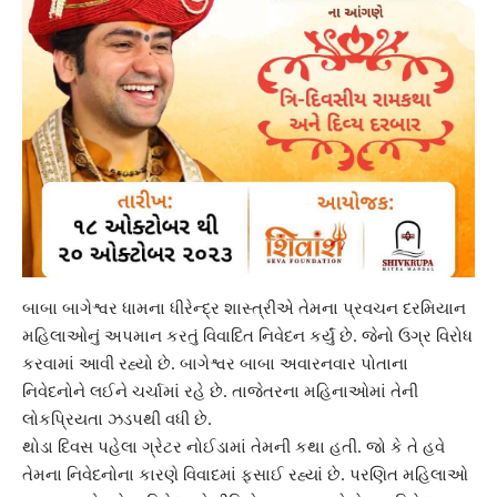
બાબા બાગેશ્વર ધામના
ધીરેન્દ્ર શાસ્ત્રી
એ તેમના પ્રવચન દરમિયાન
મહિલાઓનું અપમાન કરતું વિવાદિત નિવેદન કર્યું છે. જેનો ઉગ્ર વિરોધ
કરવામાં આવી રહ્યો છે.
બાગેશ્વર બાબા
અવારનવાર પોતાના
નિવેદનોને લઈને ચર્ચામાં રહે છે. તાજેતરના મહિનાઓમાં તેની
લોકપ્રિયતા ઝડપથી વધી છે.
થોડા દિવસ પહેલા
ગ્રેટર નોઈડા
માં તેમની કથા હતી. જો કે તે હવે
તેમના નિવેદનોના કારણે વિવાદમાં ફસાઈ રહ્યાં છે. પરણિત મહિલાઓ