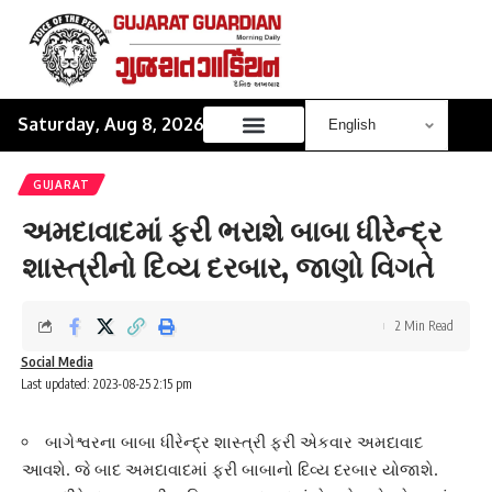
Saturday, Aug 8, 2026
GUJARAT
અમદાવાદમાં ફરી ભરાશે બાબા ધીરેન્દ્ર
શાસ્ત્રીનો દિવ્ય દરબાર, જાણો વિગતે
2 Min Read
Social Media
Last updated: 2023-08-25 2:15 pm
બાગેશ્વરના બાબા ધીરેન્દ્ર શાસ્ત્રી ફરી એકવાર અમદાવાદ
આવશે. જે બાદ અમદાવાદમાં ફરી બાબાનો દિવ્ય દરબાર યોજાશે.