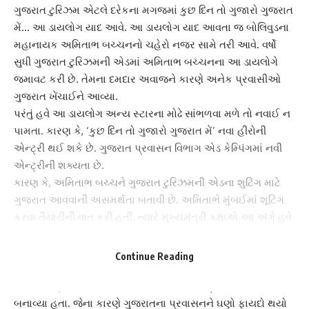
ગુજરાત ટુરિઝમ
એટલે દરેકના મગજમાં કુછ દિન તો ગુજારો ગુજરાત
મેં… આ ડાયલોગ યાદ આવે. આ ડાયલોગ યાદ આવતા જ બોલિવુડના
મહાનાયક
અમિતાભ બચ્ચન
નો ચહેરો નજર સામે તરી આવે. વર્ષો
સુધી ગુજરાત ટુરિઝમની એડમાં
અમિતાભ બચ્ચન
ના આ ડાયલોગે
જમાવટ કરી છે. તેમના દમદાર અવાજને કારણે અનેક પ્રવાસીઓ
ગુજરાત ખેંચાઈને આવ્યા.
પરંતું હવે આ ડાયલોગ અન્ય સ્ટારના મોઢે સાંભળવા મળે તો નવાઈ ન
પામતા. કારણ કે, ‘કુછ દિન તો ગુજારો ગુજરાત મેં’ નવા હીરોની
એન્ટ્રી થઈ શકે છે.
ગુજરાત પ્રવાસન વિભાગ
એડ કેમ્પિંગમાં નવી
એન્ટ્રીની શક્યતા છે.
કારણ કે, અમિતાભ બચ્ચને
ગુજરાત ટુરિઝમ
ની એડના શુટિંગ માટે
ગુજરાત આવવાની અસમર્થતા બતાવી છે. અમિતાભે મુંબઈમાં શૂટિંગ
કરવા તૈયારીની વાત કરી હતી. ત્યારે
મુખ્યમંત્રી
કક્ષાએ આ અંગે હવે
આખરી નિર્ણય લેવાશે. આખરી નિર્ણય વાઈબ્રન્ટ ગુજરાત પહેલા લઈ
લેવાશે.
Continue Reading
એક દાયકા પહેલાં
ગુજરાત સરકારે
પર્યટનને પ્રોત્સાહન આપવા
માટે બોલીવુડના મેગાસ્ટાર અમિતાભ બચ્ચનને બ્રાન્ડ એમ્બેસેડર
બનાવ્યા હતા. જેના કારણે ગુજરાતના પ્રવાસનને ઘણો ફાયદો થયો