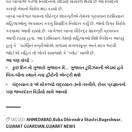
પર બાબાએ કરેલા નિવેદનનો વીડિયો વાયરલ થયો છે આ નિવેદના
કારણે તેમનો વિરોધ થઇ રહ્યો છે.
બાબા
બાગેશ્વર
ધામના
ધીરેન્દ્ર શાસ્ત્રી
એ તેમના પ્રવચન દરમિયાન
મહિલાઓનું અપમાન કરતું વિવાદિત નિવેદન કર્યું છે. જેનો ઉગ્ર વિરોધ
કરવામાં આવી રહ્યો છે. બાગેશ્વર બાબા
ધીરેન્દ્ર શાસ્ત્રી
પ્રવચન
આપી રહ્યા હતા. આ દરમિયાન તેમણે મહિલાઓ વિશે નિવેદન આપ્યું
હતું કે ‘ પરણિત સ્ત્રીઓએ ગળામાં મંગળસૂત્ર અને માંગ ભરવી
જોઈએ નહિત તો લોકો સમજશે કે ‘પ્લોટ’ ખાલી છે.
આ પણ વાંચો :-
કુછ દિન તો ગુજારો ગુજરાત મેં… ગુજરાત ટુરિઝમની એડમાં હવે
બિગ-બીના સ્થાને નવા હીરોની એન્ટ્રી થશે
ચંદ્રયાન-૨ એ મોકલ્યો ચંદ્રયાન-૩નો તસ્વીરો, રોવર પ્રજ્ઞાનનો
પણ જબરદસ્ત વિડીયો સામે આવ્યો
TAGGED:
AHMEDABAD
Baba Dhirendra Shastri
Bageshwar
GUJARAT GUARDIAN
GUJARAT NEWS