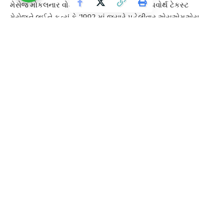
મેસેજ મોકલનાર
વોડાફોન
એન્જીનિયર નીલ પાપવોર્થ ટેકસ્ટ
મેસેજને લઈને કહ્યું કે ‘1992 માં જ્યારે પહેલીવાર એસએમએસ
મોકલ્યો હતો. ત્યારે ખબર ન હતી કે
ટેક્સ્ટિંગ
આટલી પોપ્યુલર થઈ
જશે અને દરરોજ લાખો લોકો તેનો ઉપયોગ કરશે.
આ પણ વાંચો :-
5G સ્માર્ટફોન માટે નહિ કરવો વધારે ખર્ચ, 20000થી ઓછામાં
ખરીદો આ 5 બેસ્ટ ફોન
બે દુલ્હન એક દુલ્હો.. ઘરવાળાને કોઈ પ્રોબ્લેમ નહીં, છતાં પોલીસે
નોંધ્યો ગુનો : લગ્નનો વીડિયો થયો વાયરલ
TAGGED:
First sms
GUJARAT
GUJARAT GUARDIAN
GUJARATI NEWS
Neil papworth
Richard Jarvis
Short Message Service
Text Message