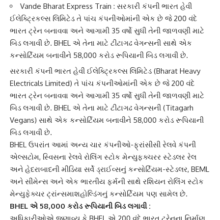
Vande Bharat Express Train : સરકારી કંપની ભારત હેવી
ઈલેક્ટ્રિકલ્સ લિમિટેડ તે પાંચ કંપનીઓમાંની એક છે જે 200 વંદે
ભારત ટ્રેન બનાવવા અને આગામી 35 વર્ષો સુધી તેની જાળવણી માટે
બિડ લગાવી છે. BHEL એ તેના માટે ટીટાગઢ વેગન્સની સાથે એક
કન્સોર્ટિયમ બનાવીને 58,000 કરોડ રૂપિયાની બિડ લગાવી છે.
સરકારી કંપની
ભારત હેવી ઈલેક્ટ્રિકલ્સ લિમિટેડ
(Bharat Heavy
Electricals Limited) તે પાંચ કંપનીઓમાંની એક છે જે 200
વંદે
ભારત ટ્રેન
બનાવવા અને આગામી 35 વર્ષો સુધી તેની જાળવણી માટે
બિડ લગાવી છે. BHEL એ તેના માટે ટીટાગઢ વેગન્સની (Titagarh
Vegans) સાથે એક કન્સોર્ટિયમ બનાવીને 58,000 કરોડ રૂપિયાની
બિડ લગાવી છે.
BHEL ઉપરાંત આમાં અન્ય ચાર કંપનીઓ-
ફ્રાંસીસી રેલવે કંપની
એલ્સટોમ
, સ્વિસના રેલવે રોલિંગ સ્ટોક મેન્યુફ્ક્ચરર સ્ટેડલર રેલ
અને હેદરાબાદની મીડિયા સર્વે ડ્રાઈવ્સનું કન્સોર્ટિયમ-સ્ટેડલર,
BEML
અને સીમેન્સ અને એક ભારતીય ફર્મની સાથે રશિયન રોલિંગ સ્ટોક
મેન્યુફેક્ચર ટ્રાંન્સમાશહોલ્ડિંગનું કન્સોર્ટિયમ પણ સામેલ છે.
BHEL એ 58,000 કરોડ રૂપિયાની બિડ લગાવી :
અધિકારીઓએ જણાવ્યુ કે
BHEL
એ 200 વંદે ભારત ટ્રેનના નિર્માણ