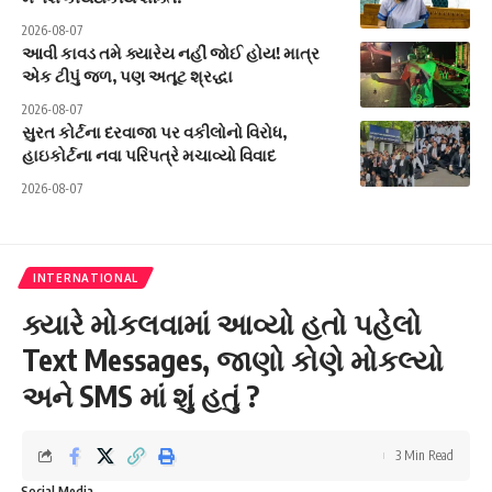
2026-08-07
આવી કાવડ તમે ક્યારેય નહીં જોઈ હોય! માત્ર
એક ટીપું જળ, પણ અતૂટ શ્રદ્ધા
2026-08-07
સુરત કોર્ટના દરવાજા પર વકીલોનો વિરોધ,
હાઇકોર્ટના નવા પરિપત્રે મચાવ્યો વિવાદ
2026-08-07
INTERNATIONAL
ક્યારે મોકલવામાં આવ્યો હતો પહેલો
Text Messages, જાણો કોણે મોકલ્યો
અને SMS માં શું હતું ?
3 Min Read
Social Media