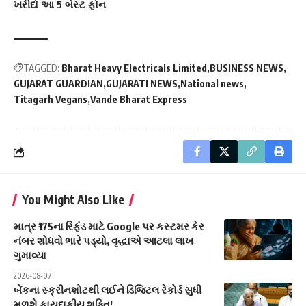
ખરીદો આ 5 બેસ્ટ ફોન
TAGGED:
Bharat Heavy Electricals Limited
BUSINESS NEWS
GUJARAT GUARDIAN
GUJARATI NEWS
National news
Titagarh Vegans
Vande Bharat Express
You Might Also Like
માત્ર ₹175ના રિફંડ માટે Google પર કસ્ટમર કેર
નંબર શોધવો ભારે પડ્યો, વૃદ્ધાએ આટલા લાખ
ગુમાવ્યા
2026-08-07
બેંકના સ્ક્રીનશોટથી લઈને ડિજિટલ રેકોર્ડ સુધી
મળશે કાયદાકીય શક્તિ!