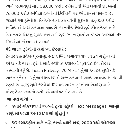
અને જાળવણી માટે 58,000 કરોડ રૂપિયાની બિડ લગાવી છે. જેમાં
26,000 કરોડ રૂપિયા ટ્રેનોની ડિલીવરી પર
એડવાન્સ પેમેન્ટ
છે.
જ્યારે આ ટ્રેનોમાં મેન્ટેનેન્સના 35 વર્ષની મુદ્દતમાં 32,000 કરોડ
રૂપિયાનો ખર્ચ કરવામાં આવશે.
ભારતીય રેલવે
હવે કોન્ટ્રેક્ટ માટે
ટેકનિકલ બિડનું મૂલ્યાંકન કરી રહી છે. નાણાકીય બિડસ આગામી 45
દિવસોમાં ખોલવામાં આવશે.
વંદે ભારત ટ્રેનો
માં થશે આ ફેરફાર :
ટેન્ડર દસ્તાવેજ પ્રમાણે, સફળ બિડ લગાવવાવાળાને 24 મહિનાની
અંદર વંદે ભારત ટ્રેનો માટે સ્લીપર ક્લાસનો પ્રોટોટાઈપ તૈયાર
કરવાનો રહેશે.
Indian Railways 2024
ના પહેલા ક્વાટર સુધી વંદે
ભારત ટ્રેનના પહેલા સંસ્કરણને શરૂ કરવાનો લક્ષ્ય બનાવવામાં આવી
રહ્યો છે. હજુ સુધી રેલવેએ 102
વંદે ભારત ટ્રેનો
ના નિર્માણ માટે
કોન્ટ્રેક્ટ આપ્યો હતો. જે બધી જ ચેર કાર છે.
આ પણ વાંચો :-
ક્યારે મોકલવામાં આવ્યો હતો પહેલો Text Messages, જાણો
કોણે મોકલ્યો અને SMS માં શું હતું ?
5G સ્માર્ટફોન માટે નહિ કરવો વધારે ખર્ચ, 20000થી ઓછામાં