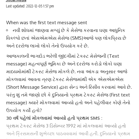
Last updated: 2022-12-05 1:57 pm
When was the first text message sent
નવી શોધમાં જાણવા મળ્યું છે કે મેસેજ કરવાના ઘણા આધુનિક
વિકલ્પો છતાં એસએમએસ મેસેજ (SMS)આજે પણ લોકપ્રિય છે
અને દરરોજ લાખો લોકો તેનો ઉપયોગ કરે છે.
આજકાલની ભાગદોડ ભરેલી જીંદગીમાં
ટેકસ્ટ મેસેજ
ની (Text
message) મહત્વપૂર્ણ ભૂમિકા છે અને દરરોજ કરોડો લોકો ઘણા
માધ્યમોમાંથી
ટેકસ્ટ મેસેજ
મોકલે છે. નવા આંકડા અનુસાર આજે
મોકલવામાં આવતા ત્રણ ટેકસ્ટ મેસેજમાંથી એક એસએમએસ
(Short Message Service) દ્વારા સેન્ડ અને રિસીવ કરવામાં આવે છે.
પરંતુ શું તમે જાણો છો કે દુનિયાનો
પ્રથમ ટેકસ્ટ મેસેજ
(First text
message) ક્યારે મોકલવામાં આવ્યો હતો અને પહેલીવાર કોણે તેનો
ઉપયોગ કર્યો હતો?
30 વર્ષ પહેલાં મોકલવામાં આવ્યો હતો પ્રથમ SMS :
પ્રથમ ટેકસ્ટ મેસેજ
3 ડિસેમ્બર 1992
માં મોકલવામાં આવ્યો હતો
અને
ક્રિસમસ
ની શુભેચ્છા પાઠવવવામાં આવી હતી. દુનિયાનો પ્રથમ