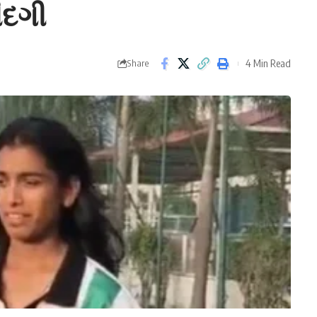
ંદગી
4 Min Read
Share