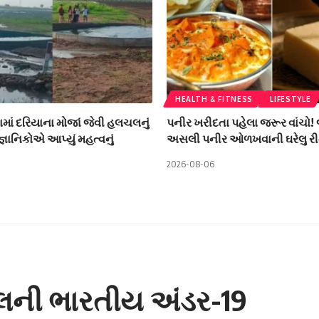
HEALTH & FITNESS
LIFESTYLE
ામાં દરિયાના મોજાં જેવી હલચલનું
પનીર ખરીદતા પહેલા જરૂર વાંચો!
ૈજ્ઞાનિકોએ આપ્યું મહત્વનું
અસલી પનીર ઓળખવાની ઘરેલુ રી
2026-08-06
યલની ભારતીય અંડર-19