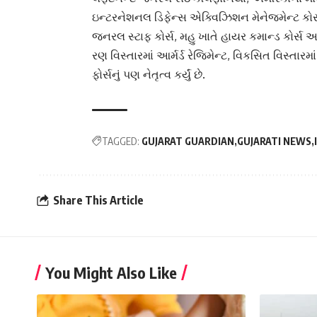
ઇન્ટરનેશનલ ડિફેન્સ એક્વિઝિશન મેનેજમેન્ટ કોર્સ
જનરલ સ્ટાફ કોર્સ, મહુ ખાતે હાયર કમાન્ડ કોર્સ અ
રણ વિસ્તારમાં આર્મર્ડ રેજિમેન્ટ, વિકસિત વિસ્તારમા
ફોર્સનું પણ નેતૃત્વ કર્યું છે.
TAGGED:
GUJARAT GUARDIAN
GUJARATI NEWS
Share This Article
You Might Also Like