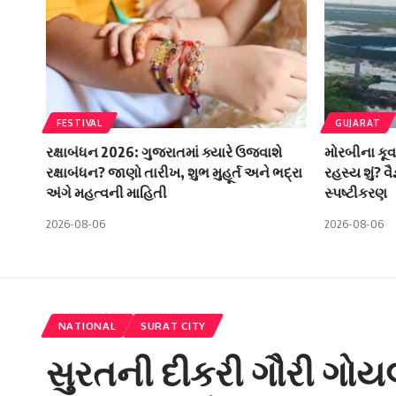
FESTIVAL
GUJARAT
રક્ષાબંધન 2026: ગુજરાતમાં ક્યારે ઉજવાશે
મોરબીના કૂવ
રક્ષાબંધન? જાણો તારીખ, શુભ મુહૂર્ત અને ભદ્રા
રહસ્ય શું? વ
અંગે મહત્વની માહિતી
સ્પષ્ટીકરણ
2026-08-06
2026-08-06
NATIONAL
SURAT CITY
સુરતની દીકરી ગૌરી ગો