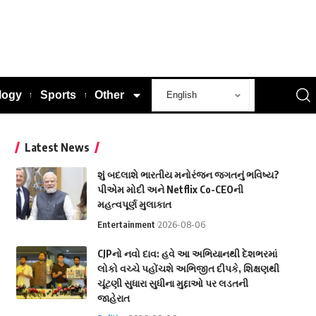
logy
Sports
Other
Latest News
શું બદલાશે ભારતીય મનોરંજન જગતનું ભવિષ્ય?
પીએમ મોદી અને Netflix Co-CEOની
મહત્વપૂર્ણ મુલાકાત
Entertainment
2026-08-06
CJPનો નવો દાવ: હવે આ અભિયાનથી દેશભરમાં
લોકો વચ્ચે પહોંચશે અભિજીત દીપકે, શિક્ષણથી
ચૂંટણી સુધારા સુધીના મુદ્દાઓ પર લડતની
જાહેરાત