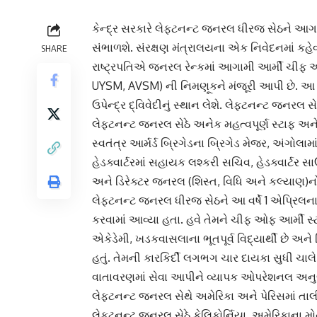
કેન્દ્ર સરકારે લેફ્ટનન્ટ જનરલ ધીરજ સેઠને આગા
સંભાળશે. સંરક્ષણ મંત્રાલયના એક નિવેદનમાં કહેવા
SHARE
રાષ્ટ્રપતિએ જનરલ રેન્કમાં આગામી આર્મી ચીફ 
UYSM, AVSM) ની નિમણૂકને મંજૂરી આપી છે. 
ઉપેન્દ્ર દ્વિવેદીનું સ્થાન લેશે. લેફ્ટનન્ટ જનર
લેફ્ટનન્ટ જનરલ સેઠે અનેક મહત્વપૂર્ણ સ્ટાફ અને વ
સ્વતંત્ર આર્મર્ડ બ્રિગેડના બ્રિગેડ મેજર, અંગોલ
હેડક્વાર્ટરમાં સહાયક લશ્કરી સચિવ, હેડક્વાર્ટર 
અને ડિરેક્ટર જનરલ (શિસ્ત, વિધિ અને કલ્યાણ)ન
લેફ્ટનન્ટ જનરલ ધીરજ સેઠને આ વર્ષે 1 એપ્રિલ
કરવામાં આવ્યા હતા. હવે તેમને ચીફ ઓફ આર્મી સ્ટ
એકેડેમી, ખડકવાસલાના ભૂતપૂર્વ વિદ્યાર્થી છે અને ડ
હતું. તેમની કારકિર્દી લગભગ ચાર દાયકા સુધી ચાલ
વાતાવરણમાં સેવા આપીને વ્યાપક ઓપરેશનલ અનુભ
લેફ્ટનન્ટ જનરલ સેથે અમેરિકા અને પેરિસમાં તા
લેફ્ટનન્ટ જનરલ સેઠે કેલિફોર્નિયા, અમેરિકાના મો