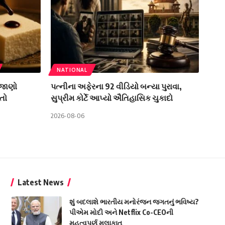
NATIONAL
 જાણો
પત્નીના અફેરના 92 વીડિયો બન્યા પુરાવા,
તો
સુપ્રીમ કોર્ટે આપ્યો ઐતિહાસિક ચુકાદો
2026-08-06
Latest News
શું બદલાશે ભારતીય મનોરંજન જગતનું ભવિષ્ય?
પીએમ મોદી અને Netflix Co-CEOની
મહત્વપૂર્ણ મુલાકાત