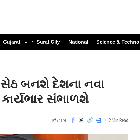
Gujarat
Surat City
National
Science & Techno
સેઠ બનશે દેશના નવા
કાર્યભાર સંભાળશે
2 Min Read
Share