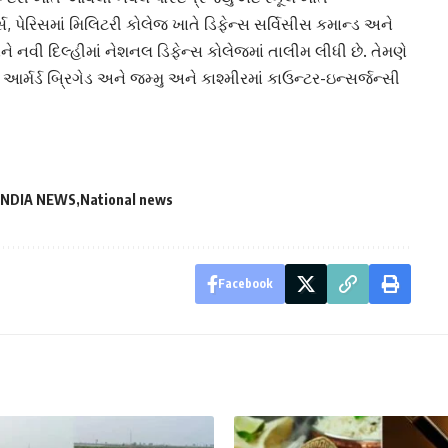
, પેરિસમાં મિલિટરી કોલેજ ખાતે ડિફેન્સ સર્વિસીસ કમાન્ડ અને
ને નવી દિલ્હીમાં નેશનલ ડિફેન્સ કોલેજમાં તાલીમ લીધી છે. તેમણે
ં આર્મર્ડ બ્રિગેડ અને જમ્મુ અને કાશ્મીરમાં કાઉન્ટર-ઇન્સર્જન્સી
INDIA NEWS
National news
Facebook