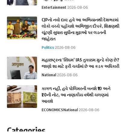
Entertainment
2026-08-06
CJPનો નવો દાવ: હવે આ અભિયાનથી દેશભરમાં
લોકો વચ્ચે પહોંચશે અભિજીત દીપકે, શિક્ષણથી
ચૂંટણી સુધારા સુધીના મુદ્દાઓ પર લડતની
જાહેરાત
Politics
2026-08-06
મહારાષ્ટ્રના ‘સિંઘમ’ IAS તુકારામ મુન્ઢે કોણ છે?
જાણો શા માટે ફરી ચર્ચામાં છે આ કડક અધિકારી
National
2026-08-06
કાગળ નહીં, હવે પોલિમરની બનશે ₹10 અને
₹20ની નોટ, આ નાણાકીય વર્ષથી ચલણમાં
આવશે
ECONOMICS
National
2026-08-06
Categories