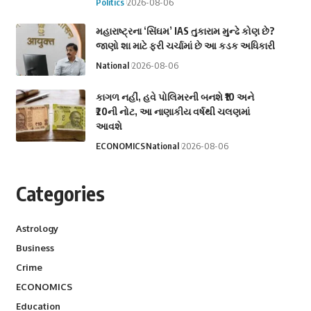
Politics
2026-08-06
મહારાષ્ટ્રના ‘સિંઘમ’ IAS તુકારામ મુન્ઢે કોણ છે?
જાણો શા માટે ફરી ચર્ચામાં છે આ કડક અધિકારી
National
2026-08-06
કાગળ નહીં, હવે પોલિમરની બનશે ₹10 અને
₹20ની નોટ, આ નાણાકીય વર્ષથી ચલણમાં
આવશે
ECONOMICS
National
2026-08-06
Categories
Astrology
Business
Crime
ECONOMICS
Education