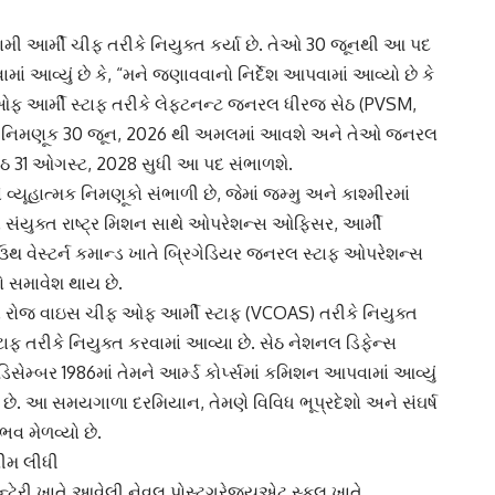
મી આર્મી ચીફ તરીકે નિયુક્ત કર્યા છે. તેઓ 30 જૂનથી આ પદ
માં આવ્યું છે કે, “મને જણાવવાનો નિર્દેશ આપવામાં આવ્યો છે કે
ઓફ આર્મી સ્ટાફ તરીકે લેફ્ટનન્ટ જનરલ ધીરજ સેઠ (PVSM,
આ નિમણૂક 30 જૂન, 2026 થી અમલમાં આવશે અને તેઓ જનરલ
લ સેઠ 31 ઓગસ્ટ, 2028 સુધી આ પદ સંભાળશે.
્યૂહાત્મક નિમણૂકો સંભાળી છે, જેમાં જમ્મુ અને કાશ્મીરમાં
ામાં સંયુક્ત રાષ્ટ્ર મિશન સાથે ઓપરેશન્સ ઓફિસર, આર્મી
સાઉથ વેસ્ટર્ન કમાન્ડ ખાતે બ્રિગેડિયર જનરલ સ્ટાફ ઓપરેશન્સ
ો સમાવેશ થાય છે.
ના રોજ વાઇસ ચીફ ઓફ આર્મી સ્ટાફ (VCOAS) તરીકે નિયુક્ત
ાફ તરીકે નિયુક્ત કરવામાં આવ્યા છે. સેઠ નેશનલ ડિફેન્સ
િસેમ્બર 1986માં તેમને આર્મ્ડ કોર્પ્સમાં કમિશન આપવામાં આવ્યું
ે છે. આ સમયગાળા દરમિયાન, તેમણે વિવિધ ભૂપ્રદેશો અને સંઘર્ષ
વ મેળવ્યો છે.
લીમ લીધી
ન્ટેરી ખાતે આવેલી નેવલ પોસ્ટગ્રેજ્યુએટ સ્કૂલ ખાતે