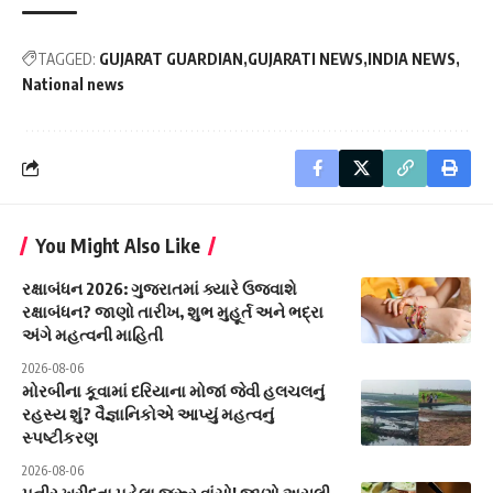
TAGGED:
GUJARAT GUARDIAN
GUJARATI NEWS
INDIA NEWS
National news
You Might Also Like
રક્ષાબંધન 2026: ગુજરાતમાં ક્યારે ઉજવાશે
રક્ષાબંધન? જાણો તારીખ, શુભ મુહૂર્ત અને ભદ્રા
અંગે મહત્વની માહિતી
2026-08-06
મોરબીના કૂવામાં દરિયાના મોજાં જેવી હલચલનું
રહસ્ય શું? વૈજ્ઞાનિકોએ આપ્યું મહત્વનું
સ્પષ્ટીકરણ
2026-08-06
પનીર ખરીદતા પહેલા જરૂર વાંચો! જાણો અસલી