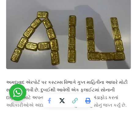
અમદાવાદ એરપોર્ટ પર કસ્ટમ્સ વિભાગે ગુપ્ત માહિતીના આધારે મોટી
સફળતા મેળવી છે. દુબઈથી આવેલી એક ફ્લાઈટમાં સોનાની
દાણચોરી માટે અપનાવવામાં આવેલી નવી રીતનો ભંડાફોડ કરતાં
અધિકારીઓએ અંદાજે ₹4 કરોડથી વધુ કિંમતનું સોનું જપ્ત કર્યું છે.
12 જૂનના રોજ કરવામાં આવેલી તપાસ દરમિયાન ફ્લાઈટના
આગળના ભાગમાં આવેલા લેવેટરી (ટોઇલેટ)ના સ્પીકર બોક્સની અંદર
કાળા પ્લાસ્ટિક ટેપથી લપેટેલા બે શંકાસ્પદ પાઉચ મળી આવ્યા હતા.
તપાસ કરતાં તેમાંથી 24 સોનાના બિસ્કિટ મળી આવ્યા, જે 999