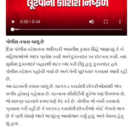
પોલીસ તપાસ ચાલુ છે
દિઘા પોલીસ સ્ટેશનના અધિકારી અવનીશ કુમાર સિંહે જણાવ્યું કે બે
મહિલાઓએ અંદર પ્રવેશ કર્યો અને દુકાનદાર પર છંટકાવ કર્યો. ત્યાં
સુધીમાં દુકાનદારે બહારથી શટર બંધ કરી દીધું હતું. દુકાનદાર હવે
પોલીસ સ્ટેશન પહોંચી ગયો છે અને તેની પૂછપરછ કરવામાં આવી રહી
છે.
આ ઘટનાની તપાસ ચાલુ છે. ધરપકડ કરાયેલી છોકરીઓમાંથી એક
સગીર હોવાનું કહેવાય છે. ઘટનાના સીસીટીવી ફૂટેજ પણ ઉપલબ્ધ છે,
જે સમગ્ર ઘટનાને સ્પષ્ટપણે કેદ કરે છે. પોલીસ એ નક્કી કરવાનો
પ્રયાસ કરી રહી છે કે ધરપકડ કરાયેલી છોકરીઓ કોઈ ગેંગનો ભાગ
છે કે પછી તેમણે જાતે જ લૂંટનું આયોજન કર્યું હતું, અને તેમના હેતુ
શું હતા.