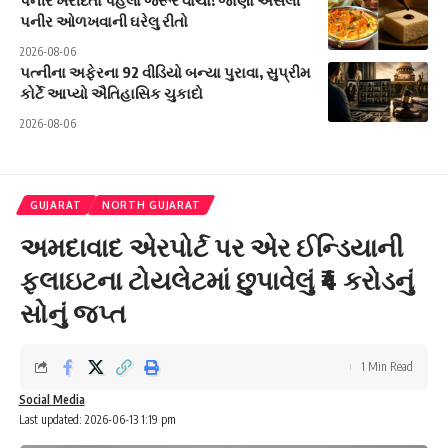
પનીર ઓળખવાની ઘરેલુ રીતો
2026-08-06
પત્નીના અફેરના 92 વીડિયો બન્યા પુરાવા, સુપ્રીમ
કોર્ટે આપ્યો ઐતિહાસિક ચુકાદો
2026-08-06
GUJARAT
NORTH GUJARAT
અમદાવાદ એરપોર્ટ પર એર ઈન્ડિયાની
ફ્લાઇટના ટોયલેટમાં છુપાવેલું ₹4 કરોડનું
સોનું જપ્ત
1 Min Read
Social Media
Last updated: 2026-06-13 1:19 pm