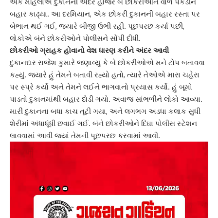
એક મહિલાએ દુકાનની અંદર હાજર બે છોકરીઓને વાળ પકડીને
બહાર કાઢ્યા. આ દરમિયાન, એક છોકરી દુકાનની બહાર રસ્તા પર
બેભાન થઈ ગઈ, જ્યારે બીજી ઉભી રહી. પૂછપરછ કર્યા પછી,
લોકોએ બંને છોકરીઓને પોલીસને સોંપી દીધી.
છોકરીઓ ગ્રાહક હોવાનો વેશ ધારણ કરીને અંદર આવી
દુકાનદાર રાજેશ કુમારે જણાવ્યું કે બે છોકરીઓએ મને ટોપ બતાવવા
કહ્યું. જ્યારે હું તેમને બતાવી રહ્યો હતો, ત્યારે તેઓએ મારા ચહેરા
પર સ્પ્રે કર્યો અને તેમને લઈને ભાગવાનો પ્રયાસ કર્યો. હું બૂમો
પાડતો દુકાનમાંથી બહાર દોડી ગયો. અવાજ સાંભળીને લોકો આવ્યા.
મારી દુકાનના બધા કાચ તૂટી ગયા, અને લગભગ અડધા કલાક સુધી
શેરીમાં અંધાધૂંધી છવાઈ ગઈ. બંને છોકરીઓને દિઘા પોલીસ સ્ટેશન
લાવવામાં આવી જ્યાં તેમની પૂછપરછ કરવામાં આવી.