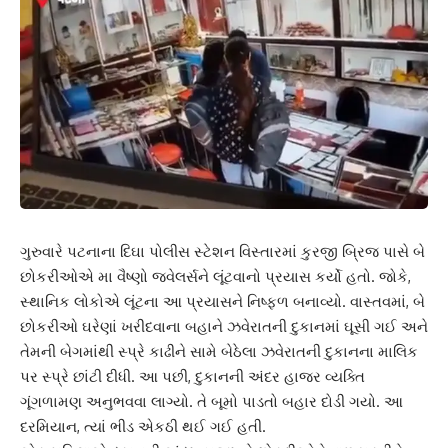
ગુરુવારે પટનાના દિઘા પોલીસ સ્ટેશન વિસ્તારમાં કુરજી બ્રિજ પાસે બે
છોકરીઓએ મા વૈષ્ણો જ્વેલર્સને લૂંટવાનો પ્રયાસ કર્યો હતો. જોકે,
સ્થાનિક લોકોએ લૂંટના આ પ્રયાસને નિષ્ફળ બનાવ્યો. વાસ્તવમાં, બે
છોકરીઓ ઘરેણાં ખરીદવાના બહાને ઝવેરાતની દુકાનમાં ઘૂસી ગઈ અને
તેમની બેગમાંથી સ્પ્રે કાઢીને સામે બેઠેલા ઝવેરાતની દુકાનના માલિક
પર સ્પ્રે છાંટી દીધી. આ પછી, દુકાનની અંદર હાજર વ્યક્તિ
ગૂંગળામણ અનુભવવા લાગ્યો. તે બૂમો પાડતો બહાર દોડી ગયો. આ
દરમિયાન, ત્યાં ભીડ એકઠી થઈ ગઈ હતી.