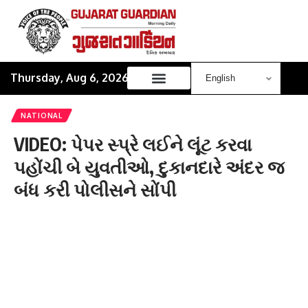
Thursday, Aug 6, 2026
NATIONAL
VIDEO: પેપર સ્પ્રે લઈને લૂંટ કરવા
પહોંચી બે યુવતીઓ, દુકાનદારે અંદર જ
બંધ કરી પોલીસને સોંપી