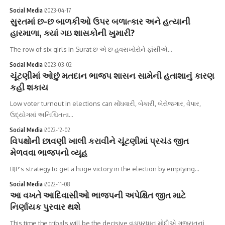
Social Media
2023-04-17
સુરતમાં છ-છ બાળકીઓ ઉપર બળાત્કાર અને હત્યાની
હારમાળા, ક્યાં ગઇ શાસકોની ખુમારી?
The row of six girls in Surat છ એ છ હવસખોરોને ફાંસીએ…
Social Media
2023-03-02
ચૂંટણીમાં ઓછું મતદાન ભાજપ શાસન સામેની હતાશાનું કારણ
કહી શકાય
Low voter turnout in elections can મોંઘવારી, બેકારી, બેરોજગાર, વેપાર,
ઉદ્યોગમાં અનિશ્ચિતતા…
Social Media
2022-12-02
વિપક્ષોની છાવણી ખાલી કરાવીને ચૂંટણીમાં પ્રચંડ જીત
મેળવવા ભાજપનો વ્યૂહ
BJP's strategy to get a huge victory in the election by emptying…
Social Media
2022-11-08
આ વખતે આદિવાસીઓ ભાજપની અપેક્ષિત જીત માટે
નિર્ણાયક પુરવાર થશે
This time the tribals will be the decisive વડાપ્રધાન મોદીએ ગુજરાતનાં