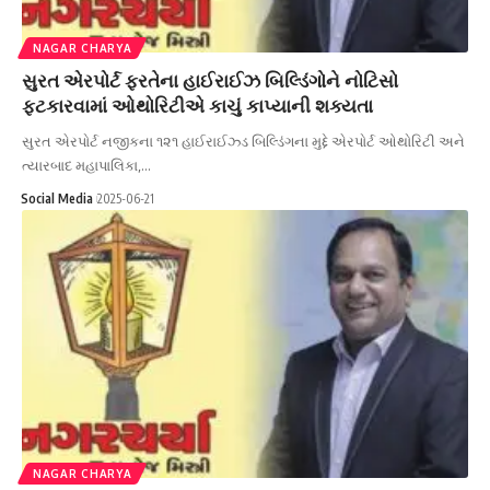
NAGAR CHARYA
સુરત એરપોર્ટ ફરતેના હાઈરાઈઝ બિલ્ડિંગોને નોટિસો
ફટકારવામાં ઓથોરિટીએ કાચું કાપ્યાની શક્યતા
સુરત એરપોર્ટ નજીકના ૧૨૧ હાઈરાઈઝ્ડ ‌બિ‌લ્ડિંગના મુદ્દે એરપોર્ટ ઓથોરિટી અને
ત્યારબાદ મહાપાલિકા,…
Social Media
2025-06-21
NAGAR CHARYA