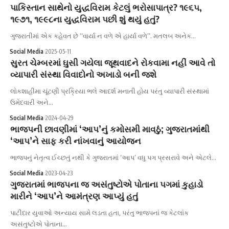
પાકિસ્તાન સાથેનો યુદ્ધવિરામ કેટલું ભરોસાપાત્ર? ૧૯૬૫,
૧૯૭૧, ૧૯૯૮ના યુદ્ધવિરામ પછી શું થયું હતું?
ગુજરાતીમાં એક કહેવત છે ‘‘વાર્યા ન વળે એ હાર્યા વળે’’. મતલબ અનેક…
Social Media
2025-05-11
સુરત ચેમ્બરમાં ઘુસી ગયેલા જૂથવાદને રોકવામા નહીં આવે તો
વ્યાપારી સંસ્થા વિવાદોનો અખાડો બની જશે
લોકશાહીમા ચૂંટણી પ્રક્રિયા ભલે આદર્શ મનાતી હોય પરંતુ વ્યાપારી સંસ્થામાં
ઉમેદવારી અને…
Social Media
2024-04-29
ભાજપની છાવણીમાં ‘આપ’નું કમોસમી માવઠું; ગુજરાતમાંથી
‘આપ’ને સાફ કરી નાંખવાનું આયોજન
ભાજપનું નેતૃત્વ ઈચ્છતું નથી કે ગુજરાતમાં ‘આપ’ વધુ પગ પ્રસરાવે અને એટલે…
Social Media
2023-04-23
ગુજરાતમાં ભાજપના જ અસંતુષ્ટોએ પોતાના પગમાં કુહાડો
મારીને ‘આપ’ને આમંત્રણ આપ્યું હતું
પાટીદાર યુવાઓ અન્યાય સામે લડતા હતા, પરંતુ ભાજપનાં જ કેટલાંક
અસંતુષ્ટોએ પોતાના…