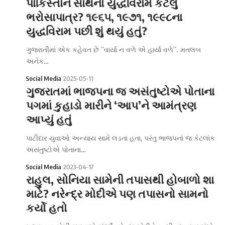
પાકિસ્તાન સાથેનો યુદ્ધવિરામ કેટલું
ભરોસાપાત્ર? ૧૯૬૫, ૧૯૭૧, ૧૯૯૮ના
યુદ્ધવિરામ પછી શું થયું હતું?
ગુજરાતીમાં એક કહેવત છે ‘‘વાર્યા ન વળે એ હાર્યા વળે’’. મતલબ
અનેક…
Social Media
2025-05-11
ગુજરાતમાં ભાજપના જ અસંતુષ્ટોએ પોતાના
પગમાં કુહાડો મારીને ‘આપ’ને આમંત્રણ
આપ્યું હતું
પાટીદાર યુવાઓ અન્યાય સામે લડતા હતા, પરંતુ ભાજપનાં જ કેટલાંક
અસંતુષ્ટોએ પોતાના…
Social Media
2023-04-17
રાહુલ, સોનિયા સામેની તપાસથી હોબાળો શા
માટે? નરેન્દ્ર મોદીએ પણ તપાસનો સામનો
કર્યો હતો