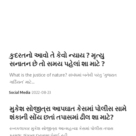
કુદરતનો આવો તે કેવો ન્યાય ? મૃત્યુ
સનાતન છે તો સમય પહેલાં શા માટે ?
What is the justice of nature? સંબંધમાં બનેવી પરંતુ ‘ગુજરાત
ગાર્ડિયન’ માટે…
Social Media
2022-08-23
મુકેશ સોજીત્રા આપઘાત કેસમાં પોલીસ સામે
શંકાની સોંય છતાં તપાસમાં ઢીલ શા માટે?
રત્નકલાકાર મુકેશ સોજીત્રા આત્મહત્યા કેસમાં પોલીસ તપાસ
ક્રમશઃ શંકાના દાયરામા ઘેરાઈ રહી…