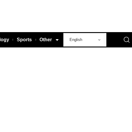
logy
Sports
Other