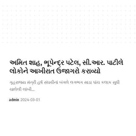
અમિત શાહ, ભૂપેન્દ્ર પટેલ, સી.આર. પાટીલે
લોકોને આખીરાત ઉજાગરો કરાવ્યો
ગૃહરાજ્ય મંત્રી હર્ષ સંઘવીનાં બંગલે લગભગ સાડા પાંચ કલાક સુધી
ચાલેલી લાંબી…
admin
2024-03-01