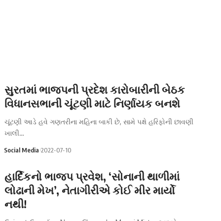
સુરતમાં ભાજપની પ્રદેશ કારોબારીની બેઠક
વિધાનસભાની ચૂંટણી માટે નિર્ણાયક બનશે
ચૂંટણી આડે હવે ગણતરીના મહિના બાકી છે, સામે પક્ષે હરિફોની છાવણી
ખાલી…
Social Media
2022-07-10
હાર્દિકનો ભાજપ પ્રવેશ, ‘સોનાની થાળીમાં
લોઢાની મેખ’, નેતાગીરીએ કોઈ મીર માર્યો
નથી!