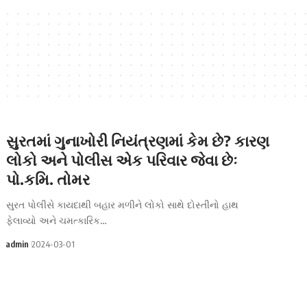
સુરતમાં ગુનાખોરી નિયંત્રણમાં કેમ છે? કારણ
લોકો અને પોલીસ એક પરિવાર જેવા છેઃ
પો.કમિ. તોમર
સુરત પોલીસે કાયદાથી બહાર મળીને લોકો સાથે દોસ્તીનો હાથ
ફેલાવ્યો અને ચમત્કારિક…
admin
2024-03-01