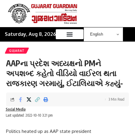
Saturday, Aug 8, 2026
GUJARAT
AAPના પ્રદેશ અધ્યક્ષનો PMને
અપશબ્દ કહેતો વીડિયો વાઈરલ થતા
રાજકારણ ગરમાયું, ઈટાલિયાએ કહ્યું-
3 Min Read
Social Media
Last updated: 2022-10-10 3:21 pm
Politics heated up as AAP state president