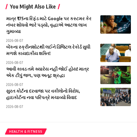
You Might Also Like
માત્ર ₹175ના રિફંડ માટે Google પર કસ્ટમર કેર
નંબર શોધવો ભારે પડ્યો, વૃદ્ધાએ આટલા લાખ
ગુમાવ્યા
2026-08-07
બેંકના સ્ક્રીનશોટથી લઈને ડિજિટલ રેકોર્ડ સુધી
મળશે કાયદાકીય શક્તિ!
2026-08-07
આવી કાવડ તમે ક્યારેય નહીં જોઈ હોય! માત્ર
એક ટીપું જળ, પણ અતૂટ શ્રદ્ધા
2026-08-07
સુરત કોર્ટના દરવાજા પર વકીલોનો વિરોધ,
હાઇકોર્ટના નવા પરિપત્રે મચાવ્યો વિવાદ
2026-08-07
HEALTH & FITNESS