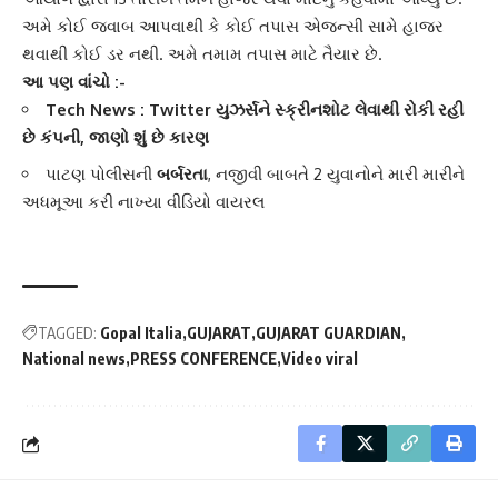
અમે કોઈ જવાબ આપવાથી કે કોઈ તપાસ એજન્સી સામે હાજર
થવાથી કોઈ ડર નથી. અમે તમામ તપાસ માટે તૈયાર છે.
આ પણ વાંચો :-
Tech News : Twitter યુઝર્સને સ્ક્રીનશોટ લેવાથી રોકી રહી
છે કંપની, જાણો શું છે કારણ
પાટણ પોલીસની
બર્બરતા
, નજીવી બાબતે 2 યુવાનોને મારી મારીને
અધમૂઆ કરી નાખ્યા વીડિયો વાયરલ
TAGGED:
Gopal Italia
GUJARAT
GUJARAT GUARDIAN
National news
PRESS CONFERENCE
Video viral