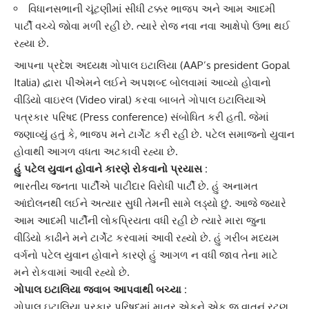
વિધાનસભાની ચૂંટણીમાં સીધી ટક્કર ભાજપ અને આમ આદમી
પાર્ટી વચ્ચે જોવા મળી રહી છે. ત્યારે રોજ નવા નવા આક્ષેપો ઉભા થઈ
રહ્યા છે.
આપના પ્રદેશ અધ્યક્ષ
ગોપાલ ઇટાલિયા
(AAP’s president Gopal
Italia) દ્વારા
પીએમ
ને લઈને અપશબ્દ બોલવામાં આવ્યો હોવાનો
વીડિયો વાઇરલ (Video viral) કરવા બાબતે
ગોપાલ ઇટાલિયા
એ
પત્રકાર પરિષદ (Press conference) સંબોધિત કરી હતી. જેમાં
જણાવ્યું હતું કે, ભાજપ મને ટાર્ગેટ કરી રહી છે. પટેલ સમાજનો યુવાન
હોવાથી આગળ વધતા અટકાવી રહ્યા છે.
હું પટેલ યુવાન હોવાને કારણે રોકવાનો પ્રયાસ :
ભારતીય જનતા પાર્ટી
એ પાટીદાર વિરોધી પાર્ટી છે. હું અનામત
આંદોલનથી લઈને અત્યાર સુધી તેમની સામે લડ્યો છું. આજે જ્યારે
આમ આદમી પાર્ટીની લોકપ્રિયતા વધી રહી છે ત્યારે મારા
જુના
વીડિયો
કાઢીને મને ટાર્ગેટ કરવામાં આવી રહ્યો છે. હું ગરીબ મધ્યમ
વર્ગનો
પટેલ યુવાન
હોવાને કારણે હું આગળ ન વધી જાવ તેના માટે
મને રોકવામાં આવી રહ્યો છે.
ગોપાલ ઇટાલિયા
જવાબ આપવાથી બચ્યા :
ગોપાલ ઇટાલિયા પ્રકાર પરિષદમાં માત્ર એકને એક જ વાતનું રટણ