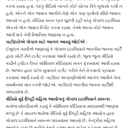
કરતા રહ્યા હતા. પરંતુ વીડિયો બાબતે કોઈ યોગ્ય રીતે ખુલાસો કર્યો ન
હતો. એકને એક જવાબ આપીને તેણે એક પણ પ્રશ્નોનો સીધો જવાબ
આપ્યો ન હતો. મીડિયા સતત પ્રશ્ન પૂછતી રહી પરંતુ
ગોપાલ ઇટાલિયા
એકનો એક જવાબ રિપીટ કરતા રહ્યા. તેઓ અન્ય કોઈ જવાબ
આપી શકે તેવી સ્થિતિમાં જણાયા ન હતા.
પાટીદારોએ ગોપાલ માટે આગળ આવવું જોઈએ :
ઈશુદાન ગઢવી
એ જણાવ્યું કે ગોપાલ ઇટાલિયાને ભારતીય જનતા પાર્ટી
દ્વારા ખોટી રીતે ટાર્ગેટ કરવામાં આવી રહ્યો છે. જુના જુના વીડિયો
કાઢીને ટ્વીટર ઉપર સોશિયલ મીડિયામાં સતત ફેરવવામાં આવી રહ્યા
છે. ભાજપ દ્વારા પટેલ યુવાનને ટાર્ગેટ કરીને તેને રોકવાનો પ્રયાસ
કરવામાં આવી રહ્યો છે.
પાટીદાર અગ્રણી
ઓએ આગળ આવીને તેના
સમર્થનમાં વાત કરવી જોઈએ. પાટીદારો
ભારતીય જનતા પાર્ટી
થી
ગભરાયેલા છે.
વીડિયો મુદ્દે દિલ્હી મહિલા આયોગનું ગોપાલ ઇટાલિયાને સમન્સ :
મનોજ સોરઠીયાએ કહ્યું કે
સોશિયલ મીડિયા
ના માધ્યમથી જાણવા
મળ્યું છે કે વાઇરલ થયેલા વીડિયો મુદ્દે દિલ્હી મહિલા આયોગ દ્વારા
ગોપાલ ઇટાલિયાને સમન્સ પાઠવવામાં આવ્યો છે.
કેન્દ્રીય મહિલા
આયોગ
દ્વારા 13 તારીખે તેમને હાજર થવા માટેનું કહેવામાં આવ્યું છે.