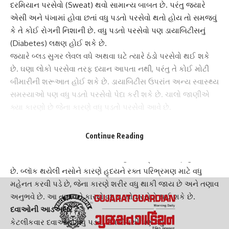
દરમિયાન
પરસેવો
(Sweat) થવો સામાન્ય બાબત છે. પરંતુ જ્યારે
એસી અને પંખામાં હોવા છતાં વધુ પડતો પરસેવો થતો હોય તો સમજવું
કે તે કોઈ રોગની નિશાની છે. વધુ પડતો પરસેવો પણ
ડાયાબિટીસ
નું
(Diabetes) લક્ષણ હોઈ શકે છે.
જ્યારે
બ્લડ સુગર લેવલ
વધે અથવા ઘટે ત્યારે ઠંડો પરસેવો થઈ શકે
છે. ઘણા લોકો પરસેવા તરફ ધ્યાન આપતા નથી, પરંતુ તે કોઈ મોટી
બીમારીની શરૂઆત હોઈ શકે છે.
ડાયાબિટીસ
ઉપરાંત અન્ય સ્વાસ્થ્ય
સમસ્યાઓ પણ વધુ પડતો પરસેવો પેદા કરી શકે છે. ચાલો જાણીએ
ક્યા કારણો છે જેના કારણે વધુ પડતો પરસેવો આવે છે.
હોઈ શકે છે હાર્ટ પ્રોબ્લેમ :
વધુ પડતો પરસેવો પણ
હાર્ટ પ્રોબ્લેમ
ની તરફ ઈસારો કરે છે.
Continue Reading
હેલ્થલાઈન અનુસાર જો કોઈ વ્યક્તિને કોઈપણ શારીરિક પ્રવૃત્તિ
વિના પરસેવો આવે છે. તો તેની પાછળ હાર્ટની પ્રોબ્લેમ પણ હોઈ શકે
છે. બ્લૉક થયેલી નસોને કારણે હૃદયને
રક્ત પરિભ્રમણ
માટે વધુ
મહેનત કરવી પડે છે, જેના કારણે શરીર વધુ થાકી જાય છે અને તણાવ
અનુભવે છે. આ તણાવને કારણે વધુ પડતો પરસેવો થઈ શકે છે.
દવાઓની આડઅસર :
કેટલીકવાર દવાઓના વધુ પડતા ઉપયોગથી પણ વધુ