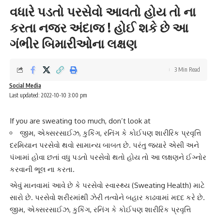
વધારે પડતો પરસેવો આવતો હોય તો ના
કરતા નજર અંદાજ ! હોઈ શકે છે આ
ગંભીર બિમારીઓના લક્ષણ
3 Min Read
Social Media
Last updated: 2022-10-10 3:00 pm
If you are sweating too much, don’t look at
જીમ, એક્સરસાઈઝ, કુકિંગ, રનિંગ કે કોઈપણ શારીરિક પ્રવૃત્તિ
દરમિયાન પરસેવો થવો સામાન્ય બાબત છે. પરંતુ જ્યારે એસી અને
પંખામાં હોવા છતાં વધુ પડતો પરસેવો થતો હોય તો આ લક્ષણને ઈગ્નોર
કરવાની ભૂલ ના કરતા.
એવું માનવામાં આવે છે કે
પરસેવો
સ્વાસ્થ્ય (Sweating Health) માટે
સારો છે. પરસેવો શરીરમાંથી ઝેરી તત્વોને બહાર કાઢવામાં મદદ કરે છે.
જીમ, એક્સરસાઈઝ, કુકિંગ, રનિંગ કે કોઈપણ શારીરિક પ્રવૃત્તિ