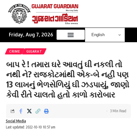
Friday, Aug 7, 2026
CRIME
GUJARAT
બાપ રે ! તમારા ઘરે આવતું ઘી નકલી તો
નથી ને? રાજકોટમાંથી એક-બે નહીં પણ
13 લાખનું ભેળસેળિયું ઘી ઝડપાયું, જાણો
કેવી રીતે ચાલતો હતો કાળો કારોબાર
3 Min Read
Social Media
Last updated: 2022-10-10 10:57 am