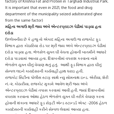
factory of Krishna Fat and Protein in Targhadi Industrial Park.
It is important that even in 2021, the food and drug
department of the municipality seized adulterated ghee
from the same factor)
મહિના અગાઉ શ્રી જય અંબે એન્ટરપ્રાઇઝ પેઢીમાં પાડ્યા હતા
દરોડા
ઉલ્લેખનીય છે કે હજુ તો એકાદ મહિના અગાઉ જ રાજકોટ ફૂડ
વિભાગ દ્વારા કોઠારિયા રોડ પર શ્રી જય અંબે એન્ટરપ્રાઇઝ પેઢીમાં
દરોડા પાડ્યા હતા.
ભેળસેળ યુક્ત ઘી
વેચતા હોવાની બાતમીને આધારે
દરોડા પાડવામાં આવ્યા હતા. દિવાબત્તીમાં વપરાશ કરવાના નામે
ભેળસેળ યુક્ત ઘીનું વેચાણ થતું હતું. આથી ફૂડ વિભાગ દ્વારા ઘીનું
સેમ્પલ લઇને કાયદેસરની કાર્યવાહી હાથ ધરાઇ હતી.
રાજકોટ સિટીના પોલીસ સ્ટાફ સાથે ન્યુ સોમનાથ ઇન્ડ. એરીયા, શેરી
નં.-૨, કોઠારીયા, રાજકોટ મુકામે આવેલ શ્રી જય અંબે
એન્ટરપ્રાઇઝ પેઢીમાં તપાસ કરવામાં આવી હતી. જ્યાં દિવાબત્તીમાં
વપરાશ કરવાના ઓથા હેઠળ ભેળસેળ યુક્ત ઘી તરીકે વેચાણ કરતા
હોવાની શંકાના આધારે ફૂડ સેફ્ટી એન્ડ સ્ટાન્ડર્ડ એક્ટ -2006 હેઠળ
કાયદેસરની કાર્યવાહી કરીને સેમ્પલ લેવામાં આવ્યા હતા.