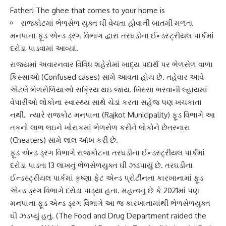
Father! The ghee that comes to your home is
રાજકોટમાં ભેળસેળ યુક્ત ઘી વેચતા હોવાની બાતમી મળતા
મનપાના ફૂડ એન્ડ ડ્રગ વિભાગ દ્વારા તરઘડીના ઈન્ડસ્ટ્રીયલ પાર્કમાં
દરોડા પાડવામાં આવ્યાં.
રાજ્યમાં અવારનવાર વિવિધ શહેરોમાં ખાદ્ય પદાર્થ પર
ભેળસેળ
વાળા
કિસ્સાઓ (Confused cases) સામે આવતા હોય છે. તહેવાર આવે
એટલે ભેળસેળિયાઓ સક્રિય થઇ જાય. ખિસ્સા ભરવાની લ્હાયમાં
વેપારીઓ લોકોના સ્વાસ્થ્ય સાથે ચેડાં કરતા સહેજ પણ ખચકાતા
નથી. ત્યારે
રાજકોટ મનપા
ના (Rajkot Municipality) ફૂડ વિભાગે આ
તકનો લાભ લઇને ખોરાકમાં ભેળસેળ કરીને લોકોને છેતરનારા
(Cheaters) સામે લાલ આંખ કરી છે.
ફૂડ એન્ડ ડ્રગ વિભાગે
રાજકોટના તરઘડીના ઈન્ડસ્ટ્રીયલ પાર્કમાં
દરોડા પાડતા 13 લાખનું ભેળસેળયુક્ત ઘી ઝડપાયું છે. તરઘડીના
ઈન્ડસ્ટ્રીયલ પાર્કમાં કૃષ્ણા ફેટ એન્ડ પ્રોટીનના કારખાનામાં
ફૂડ
એન્ડ ડ્રગ વિભાગે
દરોડા પાડ્યા હતા. મહત્વનું છે કે 2021માં પણ
મનપાના ફૂડ એન્ડ ડ્રગ વિભાગે આ જ કારખાનામાંથી ભેળસેળયુક્ત
ઘી ઝડપ્યું હતું. (The Food and Drug Department raided the