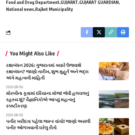
Food and Drug Department
GUJARAT
GUJARAT GUARDIAN
National news
Rajkot Municipality
You Might Also Like
રક્ષાબંધન 2026: ગુજરાતમાં ક્યારે ઉજવાશે
રક્ષાબંધન? જાણો તારીખ, શુભ મુહૂર્ત અને ભદ્રા
અંગે મહત્વની માહિતી
2026-08-06
મોરબીના કૂવામાં દરિયાના મોજાં જેવી હલચલનું
રહસ્ય શું? વૈજ્ઞાનિકોએ આપ્યું મહત્વનું
સ્પષ્ટીકરણ
2026-08-06
પનીર ખરીદતા પહેલા જરૂર વાંચો! જાણો અસલી
પનીર ઓળખવાની ઘરેલુ રીતો