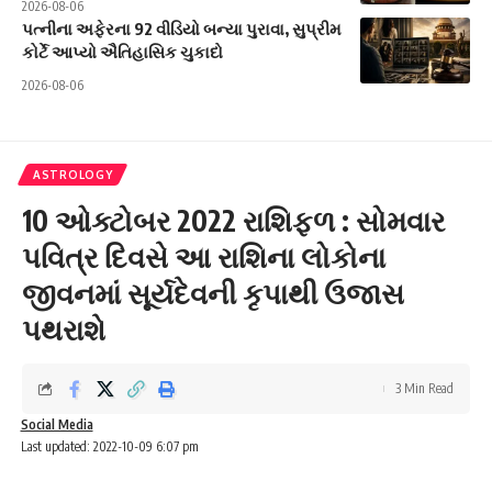
2026-08-06
પત્નીના અફેરના 92 વીડિયો બન્યા પુરાવા, સુપ્રીમ
કોર્ટે આપ્યો ઐતિહાસિક ચુકાદો
2026-08-06
ASTROLOGY
10 ઓક્ટોબર 2022 રાશિફળ : સોમવાર
પવિત્ર દિવસે આ રાશિના લોકોના
જીવનમાં સૂર્યદેવની કૃપાથી ઉજાસ
પથરાશે
3 Min Read
Social Media
Last updated: 2022-10-09 6:07 pm