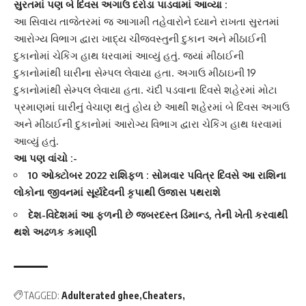
સુરતમાં પણ બે દિવસ અગાઉ દરોડા પાડવામાં આવ્યા :
આ સિવાય તાજેતરમાં જ આગામી તહેવારોને ધ્યાને રાખતા સુરતમાં
આરોગ્ય વિભાગ દ્વારા ખાદ્ય ચીજવસ્તુની દુકાન અને મીઠાઈની
દુકાનોમાં ચેકિંગ હાથ ધરવામાં આવ્યું હતું. જ્યાં મીઠાઈની
દુકાનોમાંથી ઘારીના સેમ્પલ લેવાયા હતા. અગાઉ મીઠાઇની 19
દુકાનોમાંથી સેમ્પલ લેવાયા હતા. ચંદી પડવાના દિવસે શહેરમાં મોટા
પ્રમાણમાં ઘારીનું વેચાણ થતું હોય છે આથી શહેરમાં બે દિવસ અગાઉ
અને મીઠાઈની દુકાનોમાં આરોગ્ય વિભાગ દ્વારા ચેકિંગ હાથ ધરવામાં
આવ્યું હતું.
આ પણ વાંચો :-
10 ઓક્ટોબર 2022 રાશિફળ : સોમવાર પવિત્ર દિવસે આ રાશિના
લોકોના જીવનમાં સૂર્યદેવની કૃપાથી ઉજાસ પથરાશે
દેશ-વિદેશમાં આ ફળની છે જબરદસ્ત ડિમાન્ડ, તેની ખેતી કરવાથી
થશે અઢળક કમાણી
TAGGED:
Adulterated ghee
Cheaters