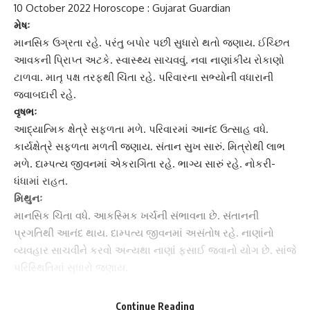
10 October 2022 Horoscope : Gujarat Guardian
મેષઃ
માનસિક ઉગ્રતા રહે. પરંતુ બપોર પછી સુધારો થતો જણાય. ઈચ્છિત
આવકની પ્રા‌િપ્‍ત અટકે. સ્વાસ્થ્ય સાચવવું. નવા નાણાંકીય રોકાણો
ટાળવા. માતૃ પક્ષ તરફથી ચિંતા રહે. પરિવારના સભ્યોની વધારાની
જવાબદારી રહે.
વૃષભઃ
આદ્યાત્મિક ક્ષેત્રે સફળતા મળે. પરિવારમાં આનંદ ઉત્સાહ વધે.
કાર્યક્ષેત્રે સફળતા મળતી જણાય. સંતાન સુખ સારું. મિત્રોથી લાભ
મળે. દામ્પત્ય જીવનમાં એકરાગિતા રહે. ભાગ્ય સારું રહે. નોકરી-
ધંધામાં રાહત.
મિથુનઃ
માનસિક ચિંતા વધે. આકસ્મિક ખર્ચની સંભાવના છે. સંતાનની
પ્રગતિથી આનંદ થાય. દામ્પત્ય જીવનમાં અસંતોષ રહે. નાણાંનો
વ્યવહાર સાચવીને કરવો અન્યથા નાણાં ફસાઈ જવાનો યોગ છે. સાંજે
પરિસ્થિતિમાં સુધારો જણાય.
કર્કઃ
દિવસ દરમ્યાન ભાગ્યનો સાથ મળતો જણાય. આર્થિક બાબતો અંગે
Continue Reading