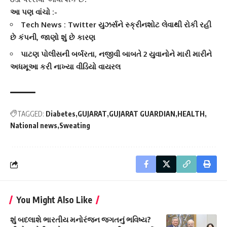
આ પણ વાંચો :-
Tech News : Twitter યુઝર્સને સ્ક્રીનશોટ લેવાથી રોકી રહી
છે કંપની, જાણો શું છે કારણ
પાટણ પોલીસની બર્બરતા, નજીવી બાબતે 2 યુવાનોને મારી મારીને
અધમૂઆ કરી નાખ્યા વીડિયો વાયરલ
TAGGED:
Diabetes
GUJARAT
GUJARAT GUARDIAN
HEALTH
National news
Sweating
You Might Also Like
શું બદલાશે ભારતીય મનોરંજન જગતનું ભવિષ્ય?