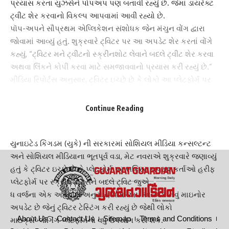
પ્રયાસ કરતા યુઝર્સને પોપઅપ પણ બતાવી રહ્યું છે. જેમાં ડાયરેક્ટ
ટ્વીટ શેર કરવાનો વિકલ્પ આપવામાં આવી રહ્યો છે.
પૉપ-અપને સૌપ્રથમ એપ્લિકેશન સંશોધક
જેન મંચુન વોંગ
દ્વારા
જોવામાં આવ્યું હતું. શુક્રવારે ટ્વિટર પર આ અપડેટ શેર કરતાં વોંગે
કહ્યું, “ટ્વિટર મને ટ્વીટનો સ્ક્રીનશોટ લેવાને બદલે ટ્વીટ શેર કરવા
અથવા લિંકને કોપી કરવા માટે સમજાવવાનો પ્રયાસ કરી રહ્યું છે.”
મીડિયા રિપોર્ટ્સ અનુસાર, ટ્વિટર ઇચ્છે છે કે લોકો આ પ્લેટફોર્મ પર
શક્ય તેટલી વધુ વાતચીત કરે, તેથી જ તે લોકોને
ટ્વીટની લિંક શેર
કરવા માટે કહી રહ્યું છે.
Continue Reading
ટ્વિટર હરીફ પ્લેટફોર્મ પર સ્ક્રીનશૉટ્સને બદલે લિંક્સ જોવા માંગે છે
:
યુનાઇટેડ કિંગડમ (યુકે) ની સરકારમાં
સોશિયલ મીડિયા
કન્સલ્ટન્ટ
અને સોશિયલ મીડિયાના ભૂતપૂર્વ વડા, મેટ નવરાએ શુક્રવારે જણાવ્યું
હતું કે ટ્વિટર ઇચ્છે છે કે પ્લેટફોર્મ પર સક્રિય વપરાશકર્તાઓ હરીફ
પ્લેટફોર્મ પર સ્ક્રીનશૉટ્સને બદલે ટ્વિટ જુએ.
ધ વર્જના એક અહેવાલ અનુસાર, પોપ-અપ એ એક નવું
માઇનોર
અપડેટ
છે જેનું ટ્વિટર ટેસ્ટિંગ કરી રહ્યું છે જેથી લોકો
About Us
Contact Us
Sitemap
Terms and Conditions
માઇક્રોબ્લોગિંગ પ્લેટફોર્મનો વધુ ઉપયોગ કરી શકે.