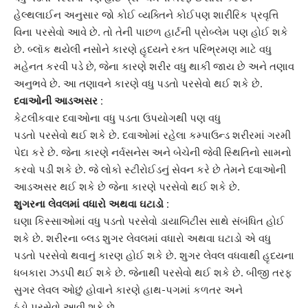
હેલ્થલાઈન અનુસાર જો કોઈ વ્યક્તિને કોઈપણ શારીરિક પ્રવૃત્તિ
વિના પરસેવો આવે છે. તો તેની પાછળ હાર્ટની પ્રોબ્લેમ પણ હોઈ શકે
છે. બ્લૉક થયેલી નસોને કારણે હૃદયને
રક્ત પરિભ્રમણ
માટે વધુ
મહેનત કરવી પડે છે, જેના કારણે શરીર વધુ થાકી જાય છે અને તણાવ
અનુભવે છે. આ તણાવને કારણે વધુ પડતો પરસેવો થઈ શકે છે.
દવાઓની આડઅસર :
કેટલીકવાર દવાઓના વધુ પડતા ઉપયોગથી પણ વધુ
પડતો પરસેવો થઈ શકે છે. દવાઓમાં રહેલા કમ્પાઉન્ડ શરીરમાં ગરમી
પેદા કરે છે. જેના કારણે નર્વસનેસ અને બેચેની જેવી સ્થિતિનો સામનો
કરવો પડી શકે છે. જે લોકો સ્ટીરોઈડનું સેવન કરે છે તેમને દવાઓની
આડઅસર થઈ શકે છે જેના કારણે
પરસેવો
થઈ શકે છે.
શુગર
ના લેવલમાં વધારો અથવા ઘટાડો :
ઘણા કિસ્સાઓમાં વધુ પડતો પરસેવો ડાયાબિટીસ સાથે સંબંધિત હોઈ
શકે છે. શરીરના બ્લડ શુગર લેવલમાં વધારો અથવા ઘટાડો એ વધુ
પડતો પરસેવો થવાનું કારણ હોઈ શકે છે. શુગર લેવલ વધવાથી હૃદયના
ધબકારા ઝડપી થઈ શકે છે. જેનાથી પરસેવો થઈ શકે છે. બીજી તરફ
સુગર લેવલ
ઓછું હોવાને કારણે હાથ-પગમાં કળતર અને
ઠંડો પરસેવો આવી શકે છે.