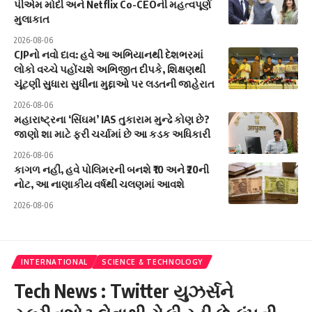
પીએમ મોદી અને Netflix Co-CEOની મહત્વપૂર્ણ
મુલાકાત
2026-08-06
CJPનો નવો દાવ: હવે આ અભિયાનથી દેશભરમાં
લોકો વચ્ચે પહોંચશે અભિજીત દીપકે, શિક્ષણથી
ચૂંટણી સુધારા સુધીના મુદ્દાઓ પર લડતની જાહેરાત
2026-08-06
મહારાષ્ટ્રના ‘સિંઘમ’ IAS તુકારામ મુન્ઢે કોણ છે?
જાણો શા માટે ફરી ચર્ચામાં છે આ કડક અધિકારી
2026-08-06
કાગળ નહીં, હવે પોલિમરની બનશે ₹10 અને ₹20ની
નોટ, આ નાણાકીય વર્ષથી ચલણમાં આવશે
2026-08-06
INTERNATIONAL
SCIENCE & TECHNOLOGY
Tech News : Twitter યુઝર્સને