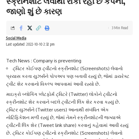
સ્ક્રીનશોટ લેવાથી રોકી રહી છે કંપની,
જાણો શું છે કારણ
3 Min Read
Social Media
Last updated: 2022-10-10 2:32 pm
Tech News : Company is preventing
ટ્વિટર કોઈપણ ટ્વીટનો સ્ક્રીનશોટ (Screenshots) લેવાનો
પ્રયાસ કરતા યુઝર્સને પોપઅપ પણ બતાવી રહ્યું છે, જેમાં ડાયરેક્ટ
ટ્વીટ શેર કરવાનો વિકલ્પ આપવામાં આવી રહ્યો છે.
માઇક્રો બ્લોગિંગ પ્લેટફોર્મ
ટ્વિટરે (Twitter) લોકોને ટ્વીટનો
સ્ક્રીનશોટ
શેર કરવાને બદલે ટ્વીટની લિંક શેર કરવા કહ્યું છે.
ટ્વિટર યુઝર્સને (Twitter users) આનાથી સંબંધિત એક
નોટિફિકેશન મળી રહ્યું છે, જેમાં તેમને સ્ક્રીનશોટની જગ્યાએ
ટ્વીટની લિંક શેર
(Tweet link share) કરવાનું કહેવામાં આવી રહ્યું
છે. ટ્વિટર કોઈપણ ટ્વીટનો
સ્ક્રીનશોટ
(Screenshots) લેવાનો