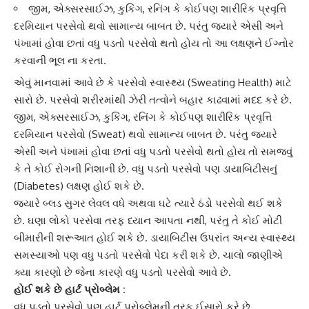
જીમ, એક્સરસાઈઝ, કુકિંગ, રનિંગ કે કોઈપણ શારીરિક પ્રવૃત્તિ
દરમિયાન પરસેવો થવો સામાન્ય બાબત છે. પરંતુ જ્યારે એસી અને
પંખામાં હોવા છતાં વધુ પડતો પરસેવો થતો હોય તો આ લક્ષણને ઈગ્નોર
કરવાની ભૂલ ના કરતા.
એવું માનવામાં આવે છે કે
પરસેવો
સ્વાસ્થ્ય (Sweating Health) માટે
સારો છે. પરસેવો શરીરમાંથી ઝેરી તત્વોને બહાર કાઢવામાં મદદ કરે છે.
જીમ, એક્સરસાઈઝ, કુકિંગ, રનિંગ કે કોઈપણ શારીરિક પ્રવૃત્તિ
દરમિયાન
પરસેવો
(Sweat) થવો સામાન્ય બાબત છે. પરંતુ જ્યારે
એસી અને પંખામાં હોવા છતાં વધુ પડતો પરસેવો થતો હોય તો સમજવું
કે તે કોઈ રોગની નિશાની છે. વધુ પડતો પરસેવો પણ
ડાયાબિટીસ
નું
(Diabetes) લક્ષણ હોઈ શકે છે.
જ્યારે
બ્લડ સુગર લેવલ
વધે અથવા ઘટે ત્યારે ઠંડો પરસેવો થઈ શકે
છે. ઘણા લોકો પરસેવા તરફ ધ્યાન આપતા નથી, પરંતુ તે કોઈ મોટી
બીમારીની શરૂઆત હોઈ શકે છે.
ડાયાબિટીસ
ઉપરાંત અન્ય સ્વાસ્થ્ય
સમસ્યાઓ પણ વધુ પડતો પરસેવો પેદા કરી શકે છે. ચાલો જાણીએ
ક્યા કારણો છે જેના કારણે વધુ પડતો પરસેવો આવે છે.
હોઈ શકે છે હાર્ટ પ્રોબ્લેમ :
વધુ પડતો પરસેવો પણ
હાર્ટ પ્રોબ્લેમ
ની તરફ ઈસારો કરે છે.