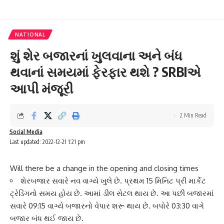
NATIONAL
શું શેર બજારનાં ખુલવાના અને બંધ
થવાનાં સમયમાં ફેરફાર થશે ? SRBIએ
આપી મંજૂરી
2 Min Read
Social Media
Last updated: 2022-12-21 1:21 pm
Will there be a change in the opening and closing times
શેરબજાર સવારે નવ વાગ્યે ખુલે છે. પ્રથમ 15 મિનિટ પ્રી માર્કેટ
ટ્રેડિંગનો સમય હોય છે. આમાં ડીલ સેટલ થાય છે. આ પછી બજારમાં
સવારે 09:15 વાગ્યે બજારનો વેપાર શરૂ થાય છે. બપોરે 03:30 વાગે
બજાર બંધ થઈ જાય છે.