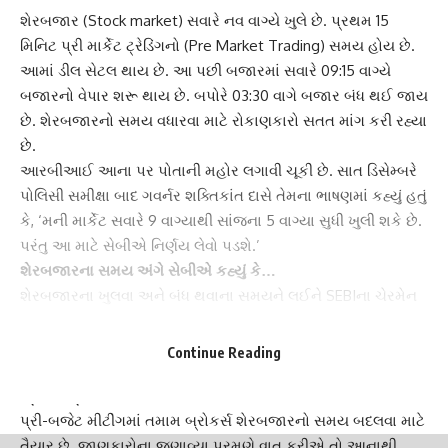
શેરબજાર
(Stock market) સવારે નવ વાગ્યે ખુલે છે. પ્રથમ 15
મિનિટ
પ્રી માર્કેટ ટ્રેડિંગ
નો (Pre Market Trading) સમય હોય છે.
આમાં ડીલ સેટલ થાય છે. આ પછી બજારમાં સવારે 09:15 વાગ્યે
બજારનો વેપાર શરૂ થાય છે. બપોરે 03:30 વાગે બજાર બંધ થઈ જાય
છે.
શેરબજાર
નો સમય વધારવા માટે રોકાણકારો સતત માંગ કરી રહ્યા
છે.
આરબીઆઈ આના પર પોતાની મહોર લગાવી ચૂકી છે. સાત ડિસેમ્બરે
પોલિસી સમીક્ષા બાદ ગવર્નર
શક્તિકાંત દાસે
તેમના ભાષણમાં કહ્યું હતું
કે, ‘મની માર્કેટ સવારે 9 વાગ્યાથી સાંજના 5 વાગ્યા સુધી ખુલી શકે છે.
પરંતુ આ માટે સેબીએ નિર્ણય લેવો પડશે.’
શેરબજારના સમય અંગે સેબીએ કહ્યું કે…
શેરબજાર
ના ખુલવા અને બંધ થવાના સમયને લઈને SEBIના ચેરમેન
માધબી પુરી બુચે બોર્ડ મીટિંગ બાદ જણાવ્યું હતું કે સ્ટોક એક્સચેન્જ
એટલે કે
BSE
અને NSE ઈચ્છે તો ટ્રેડિંગ કલાક વધારી શકે છે.
Continue Reading
શેરબજારમાં કામકાજના કલાકો વધારવા માટે કોઈ પ્રતિબંધ નથી.
બ્રોકર્સ ટ્રેડિંગ કલાક વધારવા માગે છે?
પ્રી-બજેટ મીટીંગ
માં તમામ બ્રોકર્સ શેરબજારનો સમય બદલવા માટે
તૈયાર છે. જાણકારોના જણાવ્યા પ્રમણે વાત કરીએ તો આનાથી