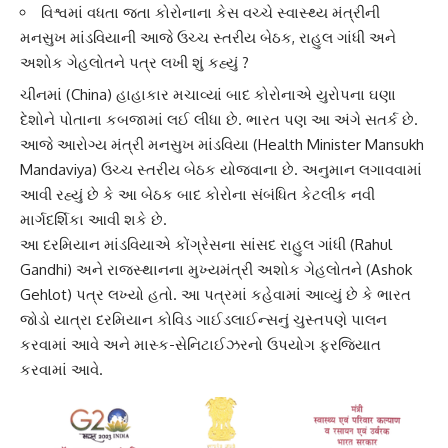
વિશ્વમાં વધતા જતા કોરોનાના કેસ વચ્ચે સ્વાસ્થ્ય મંત્રીની
મનસુખ માંડવિયાની આજે ઉચ્ચ સ્તરીય બેઠક, રાહુલ ગાંધી અને
અશોક ગેહલોતને પત્ર લખી શું કહ્યું ?
ચીન
માં (China) હાહાકાર મચાવ્યાં બાદ કોરોનાએ યુરોપના ઘણા
દેશોને પોતાના કબજામાં લઈ લીધા છે. ભારત પણ આ અંગે સતર્ક છે.
આજે આરોગ્ય મંત્રી
મનસુખ માંડવિયા
(Health Minister Mansukh
Mandaviya) ઉચ્ચ સ્તરીય બેઠક યોજવાના છે. અનુમાન લગાવવામાં
આવી રહ્યું છે કે આ બેઠક બાદ
કોરોના
સંબંધિત કેટલીક નવી
માર્ગદર્શિકા આવી શકે છે.
આ દરમિયાન માંડવિયાએ કોંગ્રેસના સાંસદ
રાહુલ ગાંધી
(Rahul
Gandhi) અને રાજસ્થાનના મુખ્યમંત્રી અશોક ગેહલોતને (Ashok
Gehlot) પત્ર લખ્યો હતો. આ પત્રમાં કહેવામાં આવ્યું છે કે
ભારત
જોડો યાત્રા
દરમિયાન કોવિડ ગાઈડલાઈન્સનું ચુસ્તપણે પાલન
કરવામાં આવે અને
માસ્ક-સેનિટાઈઝર
નો ઉપયોગ ફરજિયાત
કરવામાં આવે.