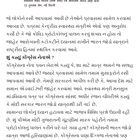
જે લોકોને રસી આપવામાં આવી છે તેઓને પ્રવાસમાં સામેલ કરવામાં
આવ્યા છે. પત્રમાં કેન્દ્રીય સ્વાસ્થ્ય મંત્રીએ એવો પણ અનુરોધ
કર્યો છે કે જો
કોવિડ પ્રોટોકોલ
નું પાલન કરવું શક્ય ન હોય તો
જાહેર આરોગ્યની કટોકટીને ધ્યાનમાં રાખીને
ભારત જોડો યાત્રા
ને
રાષ્ટ્રીય હિતમાં સ્થગિત કરવામાં આવે.
શું કહ્યું કોંગ્રેસ નેતાએ ?
કોંગ્રેસના નેતા
પવન ખેરા
એ કહ્યું કે, શા માટે માત્ર અમને જ સલાહ
આપવામાં આવે છે? જ્યારે પ્રવાસમાં સામેલ તમામ મુસાફરોને રસી
આપવામાં આવી છે. તેમણે સરકારને અપીલ કરી છે કે, આખા દેશ માટે
સમાન એડવાઈઝરી જાહેર કરવામાં આવે. સ્વાસ્થ્ય મંત્રી
મનસુખ
માંડવિયા
ના પત્ર પર કોંગ્રેસના સાંસદ અધીર રંજન ચૌધરીએ કહ્યું
કે મોદી સરકાર ભારત જોડો યાત્રાથી ડરી ગઈ છે.
સામાન્ય લોકોનું ધ્યાન હટાવવા માટે ભાજપ વિવિધ પ્રશ્નો ઉઠાવી રહી
છે. શું પીએમ મોદી ગુજરાતની ચૂંટણીમાં માસ્ક પહેરીને તમામ
પ્રોટોકોલનું પાલન કરીને ઘરે-ઘરે ગયા હતા? કોંગ્રેસની
ભારત જોડો
યાત્રા
આજે હરિયાણામાં છે. કોંગ્રેસના ઘણા દિગ્ગજ નેતાઓ પણ