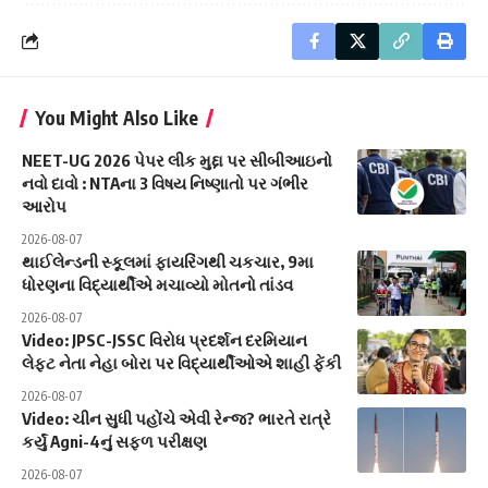
You Might Also Like
NEET-UG 2026 પેપર લીક મુદ્દા પર સીબીઆઇનો
નવો દાવો : NTAના 3 વિષય નિષ્ણાતો પર ગંભીર
આરોપ
2026-08-07
થાઈલેન્ડની સ્કૂલમાં ફાયરિંગથી ચકચાર, 9મા
ધોરણના વિદ્યાર્થીએ મચાવ્યો મોતનો તાંડવ
2026-08-07
Video: JPSC-JSSC વિરોધ પ્રદર્શન દરમિયાન
લેફ્ટ નેતા નેહા બોરા પર વિદ્યાર્થીઓએ શાહી ફેંકી
2026-08-07
Video: ચીન સુધી પહોંચે એવી રેન્જ? ભારતે રાત્રે
કર્યું Agni-4નું સફળ પરીક્ષણ
2026-08-07