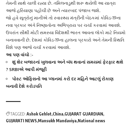
તેમની સાથે ચાલી રહ્યા છે. તમિલનાડુથી શરૂ થયેલી આ યાત્રા
આજે હરિયાણા પહોંચી છે અને ત્યારબાદ
પંજાબ
જશે.
જો હવે સૂત્રોનું માનીએ તો
સ્વાસ્થ્ય મંત્રી
ની બેઠકમાં કોવિડ-19ના
નવા પ્રકાર અંગે નિષ્ણાતોના અભિપ્રાય પર ચર્ચા કરવામાં આવશે.
ઉપરાંત સૌથી મોટી સમસ્યા વિદેશથી ભારત આવતા લોકો માટે નિયમો
બનાવવાની છે. દેશમાં કોવિડ-19ના હાલના પ્રકારો અને તેમની સ્થિતિ
વિશે પણ આજે ચર્ચા કરવામાં આવશે.
આ પણ વાંચો :-
શું શેર બજારનાં ખુલવાના અને બંધ થવાનાં સમયમાં ફેરફાર થશે
? SRBIએ આપી મંજૂરી
પોસ્ટ ઓફિસનો આ પ્લાનમાં કરો દર મહિને આટલું રોકાણ
બનાવી દેશે કરોડપતિ
TAGGED:
Ashok Gehlot
China
GUJARAT GUARDIAN
GUJARATI NEWS
Mansukh Mandaviya
National news