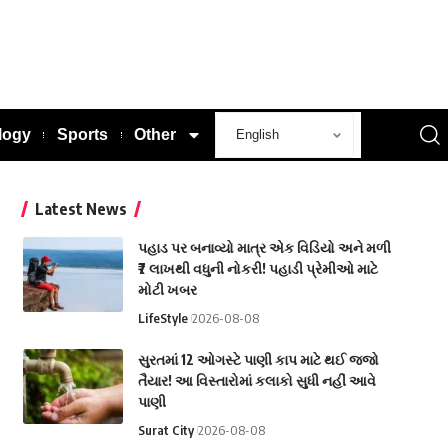
logy
Sports
Other
Latest News
પહાડ પર બનાવ્યો માત્ર એક વિડિયો અને મળી
₹7 લાખથી વધુની નોકરી! પહાડી પ્રેમીઓ માટે
મોટી ખબર
LifeStyle
2026-08-08
સુરતમાં 12 ઓગસ્ટે પાણી કાપ માટે થઈ જજો
તૈયાર! આ વિસ્તારોમાં કલાકો સુધી નહીં આવે
પાણી
Surat City
2026-08-08