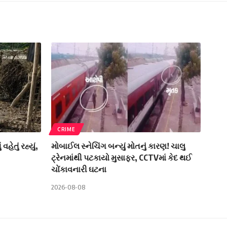
CRIME
ેતું રહ્યું,
મોબાઈલ સ્નેચિંગ બન્યું મોતનું કારણ! ચાલુ
ટ્રેનમાંથી પટકાયો મુસાફર, CCTVમાં કેદ થઈ
ચોંકાવનારી ઘટના
2026-08-08