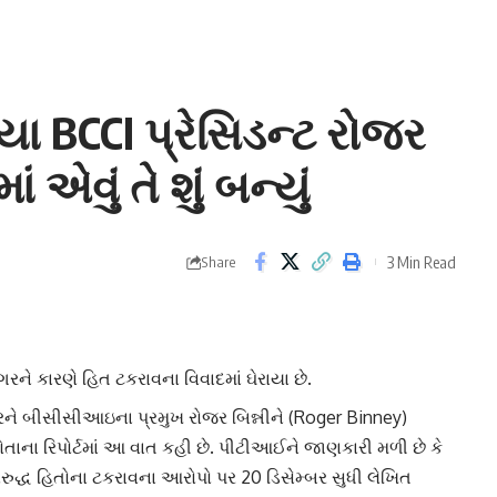
ાયા BCCI પ્રેસિડન્ટ રોજર
એવું તે શું બન્યું
3 Min Read
Share
ંગરને કારણે હિત ટકરાવના વિવાદમાં ઘેરાયા છે.
સરને બીસીસીઆઇના પ્રમુખ
રોજર બિન્ની
ને (Roger Binney)
ના રિપોર્ટમાં આ વાત કહી છે. પીટીઆઈને જાણકારી મળી છે કે
રુદ્ધ હિતો
ના ટકરાવના આરોપો પર 20 ડિસેમ્બર સુધી લેખિત