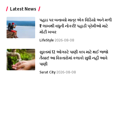
Latest News
પહાડ પર બનાવ્યો માત્ર એક વિડિયો અને મળી
₹7 લાખથી વધુની નોકરી! પહાડી પ્રેમીઓ માટે
મોટી ખબર
LifeStyle
2026-08-08
સુરતમાં 12 ઓગસ્ટે પાણી કાપ માટે થઈ જજો
તૈયાર! આ વિસ્તારોમાં કલાકો સુધી નહીં આવે
પાણી
Surat City
2026-08-08
સાપે ડંખ માર્યો તો ડરવાને બદલે યુવકે કર્યું કંઈક
એવું, વાંચીને તમે પણ ચોંકી જશો
National
2026-08-08
રશિયાનું તેલ કે અમેરિકાનો 100% ટેરિફ? ભારત
સામે આવી શકે છે મોટું સંકટ!
International
2026-08-08