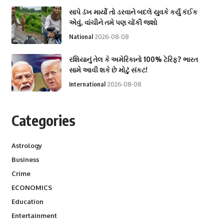
સાપે ડંખ માર્યો તો ડરવાને બદલે યુવકે કર્યું કંઈક
એવું, વાંચીને તમે પણ ચોંકી જશો
National
2026-08-08
રશિયાનું તેલ કે અમેરિકાનો 100% ટેરિફ? ભારત
સામે આવી શકે છે મોટું સંકટ!
International
2026-08-08
Categories
Astrology
Business
Crime
ECONOMICS
Education
Entertainment