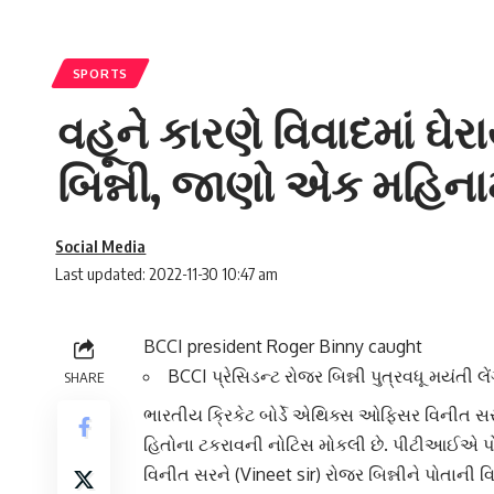
SPORTS
વહૂને કારણે વિવાદમાં ઘેર
બિન્ની, જાણો એક મહિનામાં 
Social Media
Last updated: 2022-11-30 10:47 am
BCCI president Roger Binny caught
BCCI પ્રેસિડન્ટ રોજર બિન્ની પુત્રવધૂ મયંતી લે
SHARE
ભારતીય ક્રિકેટ બોર્ડે એથિક્સ ઓફિસર વિનીત 
હિતોના ટકરાવની નોટિસ મોકલી છે. પીટીઆઈએ પોતા
વિનીત સર
ને (Vineet sir) રોજર બિન્નીને પોતાની
વિ