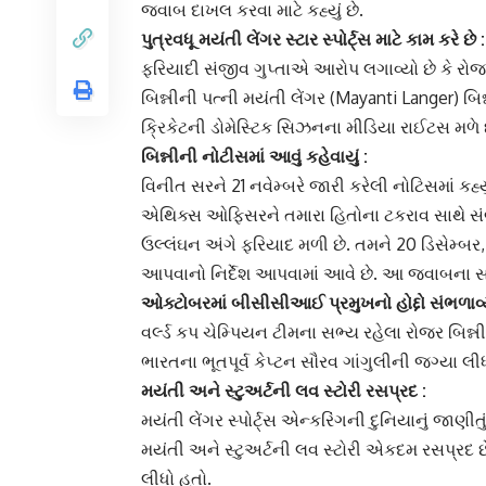
જવાબ દાખલ કરવા માટે કહ્યું છે.
પુત્રવધૂ
મયંતી લેંગર
સ્ટાર સ્પોર્ટ્સ માટે કામ કરે છે :
ફરિયાદી સંજીવ ગુપ્તાએ આરોપ લગાવ્યો છે કે રોજર
બિન્ની
ની પત્ની મયંતી લેંગર (Mayanti Langer) બિન
ક્રિકેટની ડોમેસ્ટિક સિઝનના મીડિયા રાઈટસ મળે છ
બિન્નીની નોટીસમાં આવું કહેવાયું :
વિનીત સર
ને 21 નવેમ્બરે જારી કરેલી નોટિસમાં 
એથિક્સ ઓફિસરને તમારા હિતોના ટકરાવ સાથે સં
ઉલ્લંઘન અંગે ફરિયાદ મળી છે. તમને 20 ડિસેમ્બ
આપવાનો નિર્દેશ આપવામાં આવે છે. આ જવાબના સ
ઓક્ટોબરમાં બીસીસીઆઈ પ્રમુખનો હોદ્દો સંભળાવ્
વર્લ્ડ કપ ચેમ્પિયન ટીમના સભ્ય રહેલા
રોજર બિન્ની
ભારતના ભૂતપૂર્વ કેપ્ટન સૌરવ ગાંગુલીની જગ્યા લી
મયંતી અને સ્ટુઅર્ટની
લવ સ્ટોરી
રસપ્રદ :
મયંતી લેંગર
સ્પોર્ટ્સ એન્કરિંગની દુનિયાનું જાણીતું
મયંતી અને સ્ટુઅર્ટની લવ સ્ટોરી એકદમ રસપ્રદ છ
લીધો હતો.