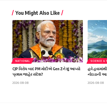
You Might Also Like
NATIONAL
SCIENCE &
CJP વિરોધ બાદ PM મોદીએ Gen Zને શું આપ્યો
હવે હવામાંથ
પ્રથમ જાહેર સંદેશ?
નોઇડાની આ 
2026-08-08
2026-08-08