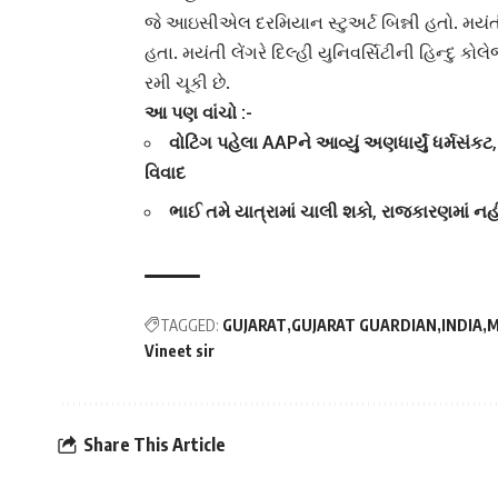
જે આઇસીએલ દરમિયાન
સ્ટુઅર્ટ બિન્ની
હતો. મયંત
હતા.
મયંતી લેંગરે
દિલ્હી યુનિવર્સિટીની હિન્દુ કો
રમી ચૂકી છે.
આ પણ વાંચો :-
વોટિંગ પહેલા AAPને આવ્યું અણધાર્યું ધર્મસંક
વિવાદ
ભાઈ તમે યાત્રામાં ચાલી શકો, રાજકારણમાં નહ
TAGGED:
GUJARAT
GUJARAT GUARDIAN
INDIA
M
Vineet sir
Share This Article