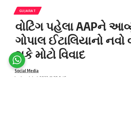
GUJARAT
વોટિંગ પહેલા AAPને આવ્યુ
ગોપાલ ઈટાલિયાનો નવો વ
શકે મોટો વિવાદ
Social Media
Last updated: 2022-11-30 9:45 am
Before voting, AAP faced an unexpected
આમ આદમી પાર્ટીના ગુજરાત પ્રદેશ પ્રમુખ ગ
SHARE
સ્વામિનારાયણ સંપ્રદાયના અપમાનનો આરોપ લગાવ
ગુજરાત
માં (Gujarat) પ્રથમ તબક્કાના મતદાન પહ