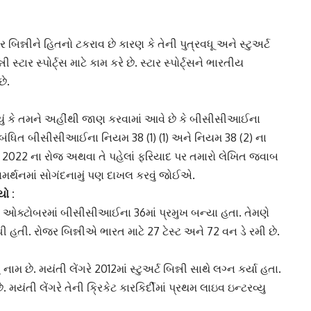
 બિન્નીને હિતનો ટકરાવ છે કારણ કે તેની પુત્રવધૂ અને
સ્ટુઅર્ટ
્ની
સ્ટાર સ્પોર્ટ્સ
માટે કામ કરે છે. સ્ટાર સ્પોર્ટ્સને ભારતીય
ે.
કહ્યું કે તમને અહીંથી જાણ કરવામાં આવે છે કે બીસીસીઆઈના
બંધિત બીસીસીઆઈના નિયમ 38 (1) (1) અને નિયમ 38 (2) ના
ર, 2022 ના રોજ અથવા તે પહેલાં ફરિયાદ પર તમારો લેખિત જવાબ
મર્થનમાં
સોગંદનામું
પણ દાખલ કરવું જોઈએ.
યો :
ઓક્ટોબરમાં બીસીસીઆઈના 36માં પ્રમુખ બન્યા હતા. તેમણે
ધી હતી. રોજર બિન્નીએ ભારત માટે 27 ટેસ્ટ અને 72 વન ડે રમી છે.
 નામ છે. મયંતી લેંગરે 2012માં સ્ટુઅર્ટ બિન્ની સાથે લગ્ન કર્યા હતા.
ે.
મયંતી લેંગરે
તેની ક્રિકેટ કારકિર્દીમાં પ્રથમ લાઇવ ઇન્ટરવ્યુ