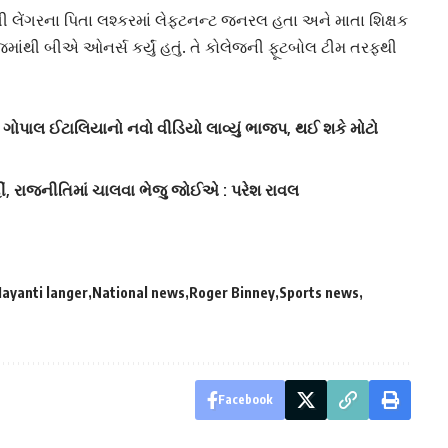
ી લેંગરના પિતા લશ્કરમાં લેફ્ટનન્ટ જનરલ હતા અને માતા શિક્ષક
લેજમાંથી બીએ ઓનર્સ કર્યું હતું. તે કોલેજની ફૂટબોલ ટીમ તરફથી
ટ, ગોપાલ ઈટાલિયાનો નવો વીડિયો લાવ્યું ભાજપ, થઈ શકે મોટો
ીં, રાજનીતિમાં ચાલવા ભેજુ જોઈએ : પરેશ રાવલ
ayanti langer
National news
Roger Binney
Sports news
Facebook