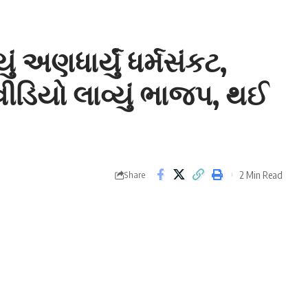
ં અણધાર્યું ધર્મસંકટ,
ીડિયો લાવ્યું ભાજપ, થઈ
2 Min Read
Share
ોપાલ ઈટાલિયાનો એક નવો વીડિયો ભાજપે જારી કરીને તેમની પર
્યો છે.
ેલા જ
ભારતીય જનતા પાર્ટી
એ આમ આદમી પાર્ટી (આપ)ને ઘેરવા