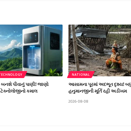
 TECHNOLOGY
NATIONAL
ી બનશે પીવાનું પાણી! જાણો
આસામના પૂરમાં અદભૂત દૃશ્ય! બધું વહ
ટેક્નોલોજીનો કમાલ
હનુમાનજીની મૂર્તિ રહી અડીખમ
2026-08-08