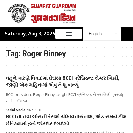
Saturday, Aug 8, 2026
Tag:
Roger Binney
વહૂને કારણે વિવાદમાં ઘેરાયા BCCI પ્રેસિડન્ટ રોજર બિન્ની,
જાણો એક મહિનામાં એવું તે શું બન્યું
BCCI president Roger Binny caught BCCI પ્રેસિડન્ટ રોજર બિન્ની પુત્રવધૂ
મયંતી લેંગરને…
Social Media
2022-11-30
BCCIના નવા બોસની રેસમાં ચોંકાવનારું નામ, એક સમયે ટીમ
ઈન્ડિયામાં હતો જોરદાર દબદબો
Shocking name in race for new BCCI boss 18 ઓક્ટોબરનાં રોજ BCCIના…