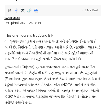
2 Min Read
Social Media
Last updated: 2022-11-29 2:32 pm
This one figure is troubling BJP
ગુજરાતમાં પ્રથમ તબકકાના મતદાનને હવે ગણતરીના કલાકો
બાકી છે. નિર્ણયની ઘડી પણ નજીક આવી ગઈ છે. ચૂંટણીમાં જીત માટે
રણનીતિઓ અને તૈયારીઓની સમીક્ષા માટે થઈ રહેલી ભાજપની
આંતરિક બેઠકોમાં આ મુદ્દો ચર્ચાનો વિષય પણ બનેલો છે.
ગુજરાત
માં (Gujarat) પ્રથમ તબકકાના
મતદાન
ને હવે ગણતરીના
કલાકો બાકી છે. નિર્ણયની ઘડી પણ નજીક આવી ગઈ છે. ચૂંટણીમાં
(Election) જીત માટે રણનીતિઓ અને તૈયારીઓની સમીક્ષા માટે થઈ
રહેલી
ભાજપ
ની આંતરિક બેઠકોમાં નોટા (NOTA) મતોને કઈ રીતે
ઓછા કરવા એ ચર્ચાનો વિષય બનેલો છે. કારણ કે ગત ચૂંટણી એટલે
કે 2017ની વિધાનસભા ચૂંટણીમાં લગભગ 115 બેઠકો પર
નોટા
ના મત
ત્રીજા સ્થાને હતા.