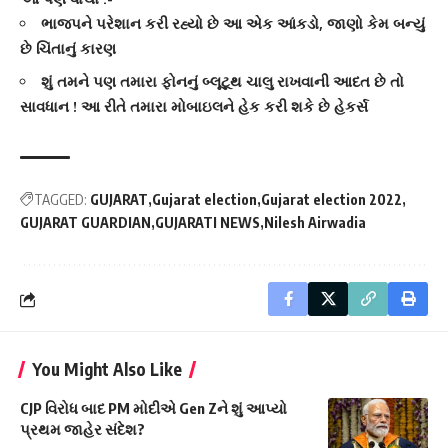
ભાજપને પરેશાન કરી રહ્યો છે આ એક આંકડો, જાણો કેમ બન્યું
છે ચિંતાનું કારણ
શું તમને પણ તમારા ફોનનું બ્લૂટૂથ ચાલુ રાખવાની આદત છે તો
સાવધાન ! આ રીતે તમારા મોબાઇલને હેક કરી શકે છે હેકર્સ
TAGGED:
GUJARAT
Gujarat election
Gujarat election 2022
GUJARAT GUARDIAN
GUJARATI NEWS
Nilesh Airwadia
You Might Also Like
CJP વિરોધ બાદ PM મોદીએ Gen Zને શું આપ્યો
પ્રથમ જાહેર સંદેશ?