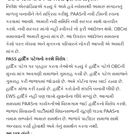
નિલેશ એરવાડિયાએ કહ્યું કે અમે હવે નવેસરથી અમારું
સંગઠનનું
માળખું
બનાવીને તેને સક્રિય કરીશું. PAASની નવી ટીમની રચના
કરવામાં આવશે. અમારી નવી સમિતિ નવી સરકાર સાથે વાતચીત
કરશે. નવી સરકાર માંગો નહીં સ્વીકારે તો ફરી આંદોલન થશે.
OBC
માં
સમાવવાની અમારી મુખ્ય માંગ છે. આ ઉપરાંત આંદોલન સમયના
કેસો પરત ખેંચવા અને મૃતકના પરિવારને
નોકરી
આપવી એ અમારી
માંગ છે.
PASS
હાર્દિક પટેલ
નો કરશે વિરોધ :
હાર્દિક પટેલ પર પ્રહાર કરતા તેઓએ કહ્યું કે
હાર્દિક પટેલે
OBCની
મુખ્ય માંગ અવગણી સમાજને ગુમરાહ કર્યો છે. હાર્દિક પટેલ સમાજને
ગુમરાહ કરી
ભાજપ
માં જોડાયો છે. અમે કોર્ટના ધક્કા ખાઈ રહ્યા છે.
હાર્દિક મોજ કરી રહ્યો છે. હાર્દિકે કરોડોની સંપત્તિ બનાવી લીધી છે.
EWS હાર્દિકે નહીં પણ લાખો યુવાનોના લીધે મળ્યું છે. આગામી
સમયમાં
PAAS
ના કાર્યકર્તાઓ વિરમગામ જઈ હાર્દિકનો વિરોધ કરશે.
ભાજપ સિવાયની પાર્ટીમાંથી વિધાનસભાની ચૂંટણી લડતા PAASના
તમામ સભ્યોને અમારું સમર્થન છે. ભાજપે
પાટીદાર સમાજ
સાથે
અન્યાય કર્યો હોવાથી અમે તેનું સમર્થન કરતા નથી.
આ પણ વાંચો :-