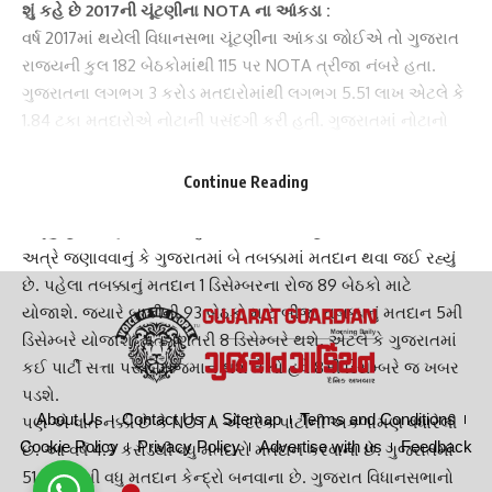
શું કહે છે 2017ની ચૂંટણીના
NOTA
ના આંકડા :
વર્ષ 2017માં થયેલી વિધાનસભા ચૂંટણીના આંકડા જોઈએ તો
ગુજરાત
રાજ્યની કુલ 182 બેઠકોમાંથી 115 પર NOTA ત્રીજા નંબરે હતા.
ગુજરાતના લગભગ 3 કરોડ મતદારોમાંથી લગભગ 5.51 લાખ એટલે કે
1.84 ટકા મતદારોએ નોટાની પસંદગી કરી હતી. ગુજરાતમાં
નોટા
નો
કુલ વોટશેર ભાજપ (49.05 ટકા), કોંગ્રેસ (41.44 ટકા) જ્યારે
ત્રીજા નંબર પર સૌથી વધુ નોટા (1.84 ટકા) હતો. ગત ચૂંટણીમાં કુલ
Continue Reading
794 અપક્ષોમાંથી ફક્ત 3 જ ચૂંટણી જીતી શક્યા હતા. આ એકમાત્ર
સમૂહ હતો જેણે નોટાથી વધુ
વોટશેર
મેળવ્યો હતો.
અત્રે જણાવવાનું કે
ગુજરાત
માં બે તબક્કામાં મતદાન થવા જઈ રહ્યું
છે. પહેલા તબક્કાનું મતદાન 1 ડિસેમ્બરના રોજ 89 બેઠકો માટે
યોજાશે. જ્યારે બાકીની 93 બેઠકો માટે બીજા તબક્કાનું મતદાન 5મી
ડિસેમ્બરે યોજાશે.
મતગણતરી
8 ડિસેમ્બરે થશે. એટલે કે ગુજરાતમાં
કઈ પાર્ટી સત્તા પર બિરાજમાન થશે તે તો હવે 8મી ડિસેમ્બરે જ ખબર
પડશે.
About Us
Contact Us
Sitemap
Terms and Conditions
પણ એ વાત નક્કી છે કે
NOTA
એ દરેક પાર્ટીની અકળામણ વધારેલી
Cookie Policy
Privacy Policy
Advertise with us
Feedback
છે. આ વર્ષે 4.9 કરોડથી વધુ મતદારો મતદાન કરવાના છે. ગુજરાતમાં
51 હજારથી વધુ મતદાન કેન્દ્રો બનવાના છે.
ગુજરાત વિધાનસભા
નો