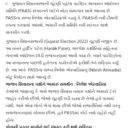
ગુજરાત વિધાનસભાની ચૂંટણી પહેલા પાટીદાર અનામત આંદોલન
સમિતિ (PAAS) સંગઠનને લઈને મોટા સમાચાર સામે આવ્યા છે.
PASSના સભ્ય નિલેશ એરવાડિયાએ કહ્યું કે, PAASની નવી ટીમની
રચના કરવામાં આવશે, અમારી નવી સમિતિ નવી સરકાર સાથે
વાતચીત કરશે.
ગુજરાત વિધાનસભાની (Gujarat Election 2022) ચૂંટણી નજીક છે.
આ વખતે
હાર્દિક પટેલ
(Hardik Patel), અલ્પેશ કથીરિયા સહિતના
નેતાઓ
આંદોલન
છોડી રાજકારણમાં આવી ગયા છે. ત્યારે પાટીદારોના
આ સંગઠનના પાછલી હરોળના કાર્યકરોએ ફરીથી તેને સક્રિય કર્યું
છે. આ અંગે PASSના સભ્ય
નિલેશ એરવાડિયા
નું (Nilesh Airwadia)
મોટું નિવેદન સામે આવ્યું છે.
ભાજપ સિવાયના પક્ષોને અમારું સમર્થન :
નિલેશ એરવાડિયા
તેઓએ જણાવ્યું કે અમે
ભાજપ
સિવાય તમામ પક્ષોને અમારો ટેકો
જાહેર કરીએ છીએ, જેઓ ચૂંટણી લડી રહ્યા છે તેઓ હવે પાસમાં
નથી. અમે એવા લોકો ભેગાં થયા છીએ જેઓ રાજનીતિમાં નથી પરંતુ
સમાજકારણમાં ચોક્કસ છીએ. હવે PASSમાં કોઈ નવો ચહેરો નહીં
હોય.
પોતાની પડતર માગોને લઈ PAAS ફરી થશે સક્રિય :