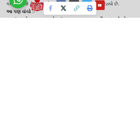
કાર્યકાળ 18 ફેબ્રુઆરી 2023ના રોજ પૂરો થવા જઈ રહ્યો છે.
આ પણ વાંચો :-
શું તમને પણ તમારા ફોનનું બ્લૂટૂથ ચાલુ રાખવાની આદત છે તો
સાવધાન ! આ રીતે તમારા મોબાઇલને હેક કરી શકે છે હેકર્સ
અલ્પેશ કથિરીયાની કિશોર કાનાણીને ચેલેન્જ, આઠ ડિસેમ્બરે
કાકાની જીત થશે તો મારા ખભા પર બેસાડીશ
TAGGED:
GUJARAT
Gujarat election 2022
GUJARAT GUARDIAN
GUJARATI NEWS
Nota