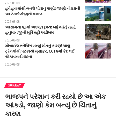
2026-08-08
હવે હવામાંથી બનશે પીવાનું પાણી! જાણો નોઇડાની
આ ટેક્નોલોજીનો કમાલ
2026-08-08
આસામના પૂરમાં અદભૂત દૃશ્ય! બધું વહેતું રહ્યું,
હનુમાનજીની મૂર્તિ રહી અડીખમ
2026-08-08
મોબાઈલ સ્નેચિંગ બન્યું મોતનું કારણ! ચાલુ
ટ્રેનમાંથી પટકાયો મુસાફર, CCTVમાં કેદ થઈ
ચોંકાવનારી ઘટના
2026-08-08
GUJARAT
ભાજપને પરેશાન કરી રહ્યો છે આ એક
આંકડો, જાણો કેમ બન્યું છે ચિંતાનું
કારણ