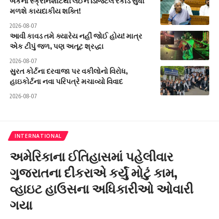
બેંકના સ્ક્રીનશોટથી લઈને ડિજિટલ રેકોર્ડ સુધી
મળશે કાયદાકીય શક્તિ!
2026-08-07
આવી કાવડ તમે ક્યારેય નહીં જોઈ હોય! માત્ર
એક ટીપું જળ, પણ અતૂટ શ્રદ્ધા
2026-08-07
સુરત કોર્ટના દરવાજા પર વકીલોનો વિરોધ,
હાઇકોર્ટના નવા પરિપત્રે મચાવ્યો વિવાદ
2026-08-07
INTERNATIONAL
અમેરિકાના ઈતિહાસમાં પહેલીવાર
ગુજરાતના દીકરાએ કર્યું મોટું કામ,
વ્હાઇટ હાઉસના અધિકારીઓ ઓવારી
ગયા