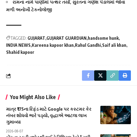
રામના નામે પાણીમાં પત્થર તર્યા, સુરતના ગણેશ પંડાલમાં જોવા
મળી અનોખી ટેકનોલોજી
TAGGED:
GUJARAT
GUJARAT GUARDIAN
handsome hunk
INDIA NEWS
Kareena kapoor khan
Rahul Gandhi
Saif ali khan
Shahid kapoor
You Might Also Like
માત્ર ₹175ના રિફંડ માટે Google પર કસ્ટમર કેર
નંબર શોધવો ભારે પડ્યો, વૃદ્ધાએ આટલા લાખ
ગુમાવ્યા
2026-08-07