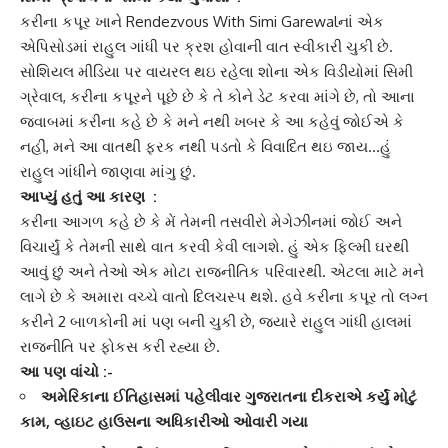
કરીના કપૂર ખાને
Rendezvous With Simi Garewalનાં એક
એપિસોડમાં રાહુલ ગાંધી પર ક્રશ હોવાની વાત સ્વીકારી ચુકી છે.
સોશિયલ મીડિયા પર વાયરલ થઇ રહેલા શોના એક વિડીયોમાં
સિમી
ગ્રેવાલ
, કરીના કપૂરને પૂછે છે કે તે કોને ડેટ કરવા માંગે છે, તો આના
જવાબમાં કરીના કહે છે કે મને નથી ખબર કે આ કહેવું જોઈએ કે
નહીં, મને આ વાતથી ફરક નથી પડતો કે વિવાદિત થઇ જાય…હું
રાહુલ ગાંધીને જાણવા માંગુ છું.
આપ્યું હતું આ કારણ :
કરીના આગળ કહે છે કે મેં તેમની તસવીરો મેગેઝીનમાં જોઈ અને
વિચાર્યું કે તેમની સાથે વાત કરવી કેવી લાગશે. હું એક ફિલ્મી ઘરથી
આવું છું અને તેઓ એક મોટા
રાજનીતિક
પરિવારથી. એટલા માટે મને
લાગે છે કે અમારા વચ્ચે વાતો દિલચસ્પ થશે. હવે
કરીના કપૂર
તો લગ્ન
કરીને 2 બાળકોની માં પણ બની ચુકી છે, જ્યારે
રાહુલ ગાંધી
હાલમાં
રાજનીતિ પર ફોકસ કરી રહ્યા છે.
આ પણ વાંચો :-
અમેરિકાના ઈતિહાસમાં પહેલીવાર ગુજરાતના દીકરાએ કર્યું મોટું
કામ, વ્હાઇટ હાઉસના અધિકારીઓ ઓવારી ગયા