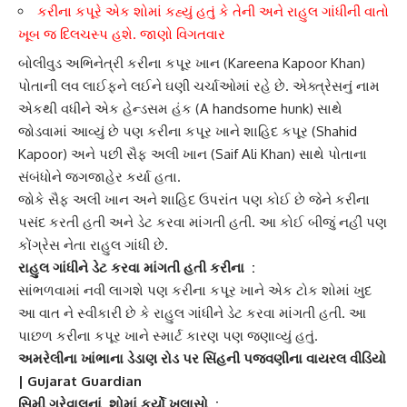
કરીના કપૂરે એક શોમાં કહ્યું હતું કે તેની અને રાહુલ ગાંધીની વાતો
ખૂબ જ દિલચસ્પ હશે. જાણો વિગતવાર
બોલીવુડ અભિનેત્રી
કરીના કપૂર ખાન
(Kareena Kapoor Khan)
પોતાની લવ લાઈફને લઈને ઘણી ચર્ચાઓમાં રહે છે. એક્ત્રેસનું નામ
એકથી વધીને એક
હેન્ડસમ હંક
(A handsome hunk) સાથે
જોડવામાં આવ્યું છે પણ કરીના કપૂર ખાને
શાહિદ કપૂર
(Shahid
Kapoor) અને પછી
સૈફ અલી ખાન (
Saif Ali Khan) સાથે પોતાના
સંબંધોને જગજાહેર કર્યા હતા.
જોકે
સૈફ અલી ખાન
અને
શાહિદ
ઉપરાંત પણ કોઈ છે જેને કરીના
પસંદ કરતી હતી અને ડેટ કરવા માંગતી હતી. આ કોઈ બીજું નહીં પણ
કોંગ્રેસ નેતા
રાહુલ ગાંધી
છે.
રાહુલ ગાંધી
ને ડેટ કરવા માંગતી હતી કરીના :
સાંભળવામાં નવી લાગશે પણ કરીના કપૂર ખાને એક ટોક શોમાં ખુદ
આ વાત ને સ્વીકારી છે કે રાહુલ ગાંધીને ડેટ કરવા માંગતી હતી. આ
પાછળ
કરીના કપૂર ખાને
સ્માર્ટ કારણ પણ જણાવ્યું હતું.
અમરેલીના ખાંભાના ડેડાણ રોડ પર સિંહની પજવણીના વાયરલ વીડિયો
| Gujarat Guardian
સિમી ગ્રેવાલનાં શોમાં કર્યો ખુલાસો :