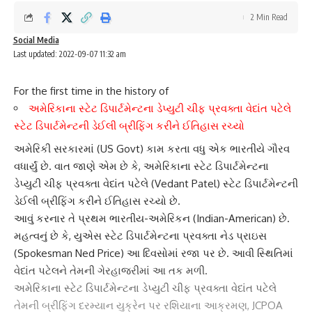
2 Min Read
Social Media
Last updated: 2022-09-07 11:32 am
For the first time in the history of
અમેરિકાના સ્ટેટ ડિપાર્ટમેન્ટના ડેપ્યુટી ચીફ પ્રવક્તા વેદાંત પટેલે
સ્ટેટ ડિપાર્ટમેન્ટની ડેઈલી બ્રીફિંગ કરીને ઈતિહાસ રચ્યો
અમેરિકી સરકાર
માં (US Govt) કામ કરતા વધુ એક ભારતીયે ગૌરવ
વધાર્યું છે. વાત જાણે એમ છે કે, અમેરિકાના સ્ટેટ ડિપાર્ટમેન્ટના
ડેપ્યુટી ચીફ પ્રવક્તા
વેદાંત પટેલે
(Vedant Patel) સ્ટેટ ડિપાર્ટમેન્ટની
ડેઈલી બ્રીફિંગ કરીને ઈતિહાસ રચ્યો છે.
આવું કરનાર તે પ્રથમ
ભારતીય-અમેરિકન
(Indian-American) છે.
મહત્વનું છે કે, યુએસ સ્ટેટ ડિપાર્ટમેન્ટના પ્રવક્તા નેડ પ્રાઇસ
(Spokesman Ned Price) આ દિવસોમાં રજા પર છે. આવી સ્થિતિમાં
વેદાંત પટેલ
ને તેમની ગેરહાજરીમાં આ તક મળી.
અમેરિકાના સ્ટેટ ડિપાર્ટમેન્ટના ડેપ્યુટી ચીફ પ્રવક્તા
વેદાંત પટેલે
તેમની બ્રીફિંગ દરમ્યાન યુક્રેન પર રશિયાના આક્રમણ, JCPOA