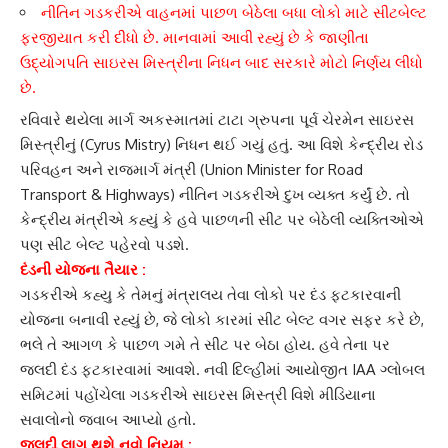
નીતિન ગડકરીએ વાહનમાં પાછળ બેઠેલા બધા લોકો માટે સીટબેલ્ટ
ફરજીયાત કરી દીધો છે. માનવામાં આવી રહ્યું છે કે જાણીતા
ઉદ્યોગપતિ સાઇરસ મિસ્ત્રીના નિધન બાદ સરકારે મોટો નિર્ણય લીધો
છે.
રવિવારે થયેલા માર્ગ અકસ્માતમાં
ટાટા ગ્રુપ
ના પૂર્વ ચેરમેન
સાઇરસ
મિસ્ત્રી
નું (Cyrus Mistry) નિધન થઈ ગયું હતું. આ વિશે કેન્દ્રીય રોડ
પરિવહન અને રાજમાર્ગ મંત્રી (Union Minister for Road
Transport & Highways)
નીતિન ગડકરી
એ દુખ વ્યક્ત કર્યું છે. તો
કેન્દ્રીય મંત્રીએ કહ્યું કે હવે પાછળની સીટ પર બેઠેલી વ્યક્તિઓએ
પણ
સીટ બેલ્ટ
પહેરવો પડશે.
દંડની યોજના તૈયાર :
ગડકરીએ કહ્યુ કે તેમનું મંત્રાલય તેવા લોકો પર દંડ ફટકારવાની
યોજના બનાવી રહ્યું છે, જે લોકો કારમાં સીટ બેલ્ટ વગર સફર કરે છે,
ભલે તે આગળ કે પાછળ ગમે તે સીટ પર બેઠા હોય. હવે તેના પર
જલદી દંડ ફટકારવામાં આવશે. નવી દિલ્હીમાં આયોજીત IAA
ગ્લોબલ
સમિટ
માં પહોંચેલા ગડકરીએ
સાઇરસ મિસ્ત્રી
વિશે મીડિયાના
સવાલોનો જવાબ આપ્યો હતો.
જલદી લાગુ થશે નવો નિયમ :