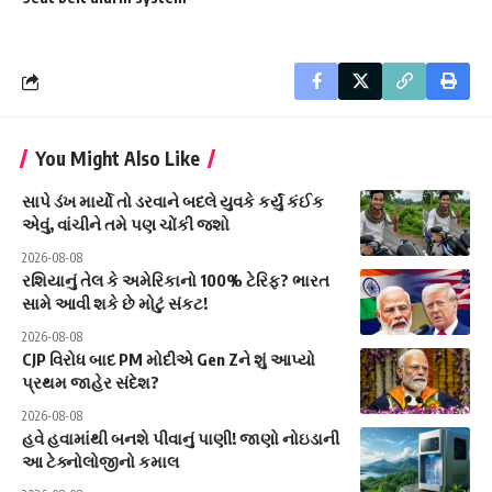
You Might Also Like
સાપે ડંખ માર્યો તો ડરવાને બદલે યુવકે કર્યું કંઈક
એવું, વાંચીને તમે પણ ચોંકી જશો
2026-08-08
રશિયાનું તેલ કે અમેરિકાનો 100% ટેરિફ? ભારત
સામે આવી શકે છે મોટું સંકટ!
2026-08-08
CJP વિરોધ બાદ PM મોદીએ Gen Zને શું આપ્યો
પ્રથમ જાહેર સંદેશ?
2026-08-08
હવે હવામાંથી બનશે પીવાનું પાણી! જાણો નોઇડાની
આ ટેક્નોલોજીનો કમાલ