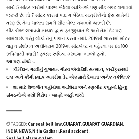
સાથે 5 સીટર કારોમાં પાછળ બેઠેલા વ્યક્તિએ પણ
સીટ બેલ્ટ
લગાવવો
જરૂરી છે. તો 7 સીટર કારમાં પાછળ બેઠેલા યાત્રીકોનો ફેસ સામેની
તરફ છે, તેમાં ચાલતા સમયે સીટ બેલ્ટ લગાવવો જરૂરી છે.
સીટ બેલ્ટ લગાવવો કાયદા દ્વારા ફરજીયાત છે અને તેમાં દંડ પણ
સામેલ છે. પરંતુ લોકો તેનું પાલન કરતા નથી. 2019માં ભારતમાં
મોટર
વાહન સંશોધન અધિનિયમ
2019માં સીટબેલ્ટ ન પહેરવા પર દંડ 100
રૂપિયાથી વધારી 1 હજાર રૂપિયા કરવામાં આવ્યો હતો.
આ પણ વાંચો :-
કીર્તિદાન ગઢવીનું ગુજરાત ગૌરવ એવોર્ડથી સન્માન, કાર્યક્રમમાં
CM અને કોંગી MLA અમરીશ ડેર એકસાથે દેખાતા અનેક તર્કવિતર્ક
શા માટે ઉજ્જૈન પહોંચેલા આલિયા અને રણબીર કપૂરનો હિન્દુ
સંગઠનોએ કર્યો વિરોધ ? જાણો અહી વાંચો
TAGGED:
Car seat belt law
GUJARAT
GUJARAT GUARDIAN
INDIA NEWS
Nitin Gadkari
Road accident
Seat belt alarm system