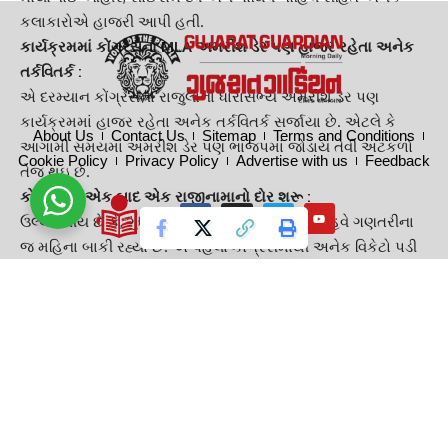
કલાકારોએ હાજરી આપી હતી.
કાર્યક્રમમાં કોંગ્રેસના MLA
અમરીશ ડેર
પણ હાજર રહેતા અનેક
તર્કવિતર્ક :
એ દરમ્યાન કોંગ્રેસના રાજુલાના ધારાસભ્ય
અમરીશ ડેર
પણ
કાર્યક્રમમાં હાજર રહેતા અનેક તર્કવિતર્ક સર્જાયા છે. એટલે કે
About Us
Contact Us
Sitemap
Terms and Conditions
આગામી સમયમાં
અમરીશ ડેર
પણ ભાજપમાં જોડાય તેવી અટકળો
Cookie Policy
Privacy Policy
Advertise with us
Feedback
તેજ થઇ છે.
કોંગ્રેસમાં એક બાદ એક રાજીનામાનો દોર શરૂ :
ઉલ્લેખનીય છે કે, ગુજરાતમાં વિધાનસભાની ચૂંટણીને હવે ગણતરીના
જ મહિના બાકી રહ્યાં છે. એ પહેલાં કોંગ્રેસમાંથી અનેક વિકેટો પડી
રહી છે. એકબાદ એક દિગ્ગજોના રાજીનામાનો દોર શરૂ થઇ ગયો છે.
કારણ કે તાજેતરમાં જ યુથ કોંગ્રેસના પ્રમુખ પદેથી
વિશ્વનાથ
વાઘેલા
, યુથ કોંગ્રેસના મહામંત્રી સહિત યુથ કોંગ્રેસ અને NSUIના
કેટલાક નેતાઓએ કોંગ્રેસનો હાથ છોડી ભાજપનો હાથ પકડી લીધો
છે.
જેના લીધે ભાવનગરમાં ગઇકાલે યોજાયેલા આ કાર્યક્રમમાં CM
ભૂપેન્દ્ર પટેલ
અને જીતુ વાઘાણીની ઉપસ્થિતિમાં કોંગ્રેસના MLA
અમરીશ ડેર
પણ હાજર રહ્યાં હતા. જેના લીધે એકવાર ફરી