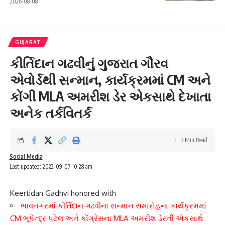
2026-08-08
GUJARAT
કીર્તિદાન ગઢવીનું ગુજરાત ગૌરવ
એવોર્ડથી સન્માન, કાર્યક્રમમાં CM અને
કોંગી MLA અમરીશ ડેર એકસાથે દેખાતા
અનેક તર્કવિતર્ક
3 Min Read
Social Media
Last updated: 2022-09-07 10:28 am
Keertidan Gadhvi honored with
ભાવનગરમાં કીર્તિદાન ગઢવીના સન્માન સમારોહના કાર્યક્રમમાં
CM ભૂપેન્દ્ર પટેલ અને કોંગ્રેસના MLA અમરીશ ડેરની એકસાથે