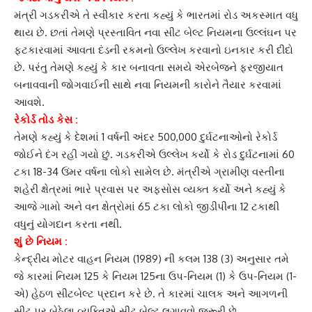
મંત્રી ગડકરીએ તે સ્વીકાર કરતા કહ્યું કે ભારતમાં
રોડ અકસ્માત
વધુ
થાય છે. છતાં તેમણે પ્રસ્તાવિત નવા સીટ બેલ્ટ નિયમના ઉલ્લંઘન પર
ફટકારવામાં આવતા દંડની રકમનો ઉલ્લેખ કરવાનો ઇનકાર કરી દીદો
છે. પરંતુ તેમણે કહ્યું કે કાર બનાવતા સમયે એરબેજને ફરજીયાત
બનાવવાની જોગવાઈની સાથે નવા નિયમની કારોને તૈયાર કરવામાં
આવશે.
રેકોર્ડ તોડ કેસ :
તેમણે કહ્યું કે દેશમાં 1 વર્ષની અંદર
500,000 દુર્ઘટના
ઓનો રેકોર્ડ
જોઈને દંગ રહી ગયો છું. ગડકરીએ ઉલ્લેખ કર્યો કે રોડ દુર્ઘટનામાં 60
ટકા 18-34 ઉંમર વર્ષના લોકો સામેલ છે. મંત્રીએ ગ્રામીણ વસ્તીના
શહેરી ક્ષેત્રમાં ભારે પ્રવાસ પર અફસોસ વ્યક્ત કર્યો અને કહ્યું કે
આજે ગામો અને વન ક્ષેત્રોમાં 65 ટકા લોકો જીડીપીના 12 ટકાથી
વધુનું યોગદાન કરતા નથી.
શું છે નિયમ :
કેન્દ્રીય મોટર વાહન નિયમ
(1989) ની કલમ 138 (3) અનુસાર તમે
જે કારમાં નિયમ 125 કે નિયમ 125ના ઉપ-નિયમ (1) કે ઉપ-નિયમ (1-
એ) હેઠળ
સીટબેલ્ટ
પ્રદાન કરે છે. તે કારમાં ચાલક અને આગળની
સીટ પર બેઠેલા વ્યક્તિએ સીટ બેલ્ટ લગાવવો જરૂરી છે.