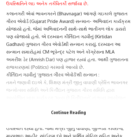
ઉપસ્થિતિને લઇ અનેક તર્કવિતર્કો સર્જાયા છે.
કલાનગરી એવાં
ભાવનગર
ને (Bhavnagar) આંગણે ગઇકાલે
ગુજરાત
ગૌરવ એવોર્ડ
(Gujarat Pride Award) સન્માન- અભિવાદન કાર્યક્રમ
યોજાયો હતો. જેમાં અભિવાદનની સાથે-સાથે ભાતીગળ લોક ડાયરો
પણ યોજાયો હતો. એ દરમ્યાન
કીર્તિદાન ગઢવી
નું (Kirtidan
Gadhavi)
ગુજરાત ગૌરવ એવોર્ડ
થી સન્માન કરાયું. દરમ્યાન આ
સન્માન સમારોહમાં CM ભૂપેન્દ્ર પટેલ અને કોંગ્રેસના MLA
અમરીશ ડેર
(Amrish Dar) પણ હાજર રહ્યાં હતા. આથી ગુજરાતના
રાજકારણમાં (Politics) ગરમાવો આવ્યો છે.
કીર્તિદાન ગઢવીનું ‘
ગુજરાત ગૌરવ એવોર્ડ
‘થી સન્માન :
તમને જણાવી દઇએ કે, શિક્ષણ મંત્રી
જીતુ વાઘાણી
પ્રેરિત ભાવનગર
જન્મોત્સવ સમિતિ અને કિર્તીદાન ગુજરાત ગૌરવ સમિતિ દ્વારા
આયોજિત ખાસ કાર્યક્રમ ‘ધન્ય છે કિર્તીદાનને’ નું ભવ્ય આયોજન
કરાયું હતું. જેમાં
કીર્તિદાન ગઢવી
નું ‘ગુજરાત ગૌરવ એવોર્ડ’થી સન્માન
Continue Reading
કરવામાં આવ્યું.
આ કાર્યક્રમમાં મુખ્યમંત્રી
ભૂપેન્દ્ર પટેલ
સહિત અનેક દિગ્ગજો
ઉપસ્થિત રહ્યાં હતા. જેમાં મંત્રી જીતુ વાઘાણી, જીગ્નેશ કવિરાજ,
માયાભાઇ આહીર, સાંઈરામ દવે અને પાર્થિવ ગોહિલ સહિત અનેક