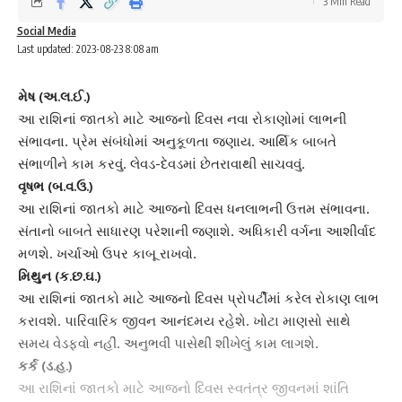
3 Min Read
Social Media
Last updated: 2023-08-23 8:08 am
મેષ (અ.લ.ઈ.)
આ રાશિનાં જાતકો માટે
આજનો દિવસ
નવા રોકાણોમાં લાભની
સંભાવના. પ્રેમ સંબંધોમાં અનુકૂળતા જણાય. આર્થિક બાબતે
સંભાળીને કામ કરવું. લેવડ-દેવડમાં છેતરાવાથી સાચવવું.
વૃષભ (બ.વ.ઉ.)
આ રાશિનાં જાતકો માટે આજનો દિવસ
ધનલાભની
ઉત્તમ સંભાવના.
સંતાનો બાબતે સાધારણ પરેશાની જણાશે. અધિકારી વર્ગના આશીર્વાદ
મળશે. ખર્ચાઓ ઉપર કાબૂ રાખવો.
મિથુન (ક.છ.ઘ.)
આ રાશિનાં જાતકો માટે આજનો દિવસ પ્રોપર્ટીમાં કરેલ રોકાણ લાભ
કરાવશે. પારિવારિક જીવન આનંદમય રહેશે. ખોટા માણસો સાથે
સમય વેડફવો નહીં. અનુભવી પાસેથી શીખેલું કામ લાગશે.
કર્ક (ડ.હ.)
આ રાશિનાં જાતકો માટે આજનો દિવસ સ્વતંત્ર જીવનમાં શાંતિ