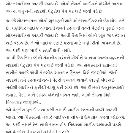
મોટરસાઈકલ અટકી જાય છે. લોકો તેમની બાઈકને ખેંચીને અથવા
અન્ય વાહનની મદદથી પેટ્રોલ પંપ પર લઈ જવી પડે છે.
આજે મોટાભાગના લોકો મુસાફરી માટે
મોટરસાઈકલ
નો ઉપયોગ કરે
છે. ઘણીવાર બાઈક ચલાવતી વખતે રસ્તાની વચ્ચે પેટ્રોલ પુરાઈ જતાં
મોટરસાઈકલ
અટકી જાય છે. આવી સ્થિતિમાં લોકો ખૂબ જ પરેશાન
થઈ જાય છે. તેઓ બાઈક સ્ટાર્ટ કરવા માટે ઘણી રીતો અપનાવે છે.
આ પછી પણ બાઈક સ્ટાર્ટ થતી નથી.
આવી સ્થિતિમાં લોકો તેમની
બાઈક
ને ખેંચીને અથવા અન્ય વાહનની
મદદથી પેટ્રોલ પંપ પર લઈ જવી પડે છે. આ સમસ્યાને ધ્યાનમાં
રાખીને આજે એવી કેટલીક
શાનદાર ટ્રિક્સ
વિશે જાણીએ. જેની
મદદથી તમે રસ્તાની વચ્ચે પેટ્રોલ ખતમ થવાને કારણે બંધ થઈ
ગયેલી બાઈકને ફરીથી ચાલુ કરી શકો છો. આ ટીપ્સને અનુસરવાથી
તમારા પૈસા અને સમય બંનેની બચત થશે. આવો તેમના વિશે
વિગતવાર જાણીએ..
જો પેટ્રોલ પુરાઈ ગયા પછી તમારી
બાઈક
રસ્તાની વચ્ચે અટકી
જાય. આ કિસ્સામાં, તમારે બાઈકના ચોકનો ઉપયોગ કરવો જોઈએ.
આ પછી તમારે રેસ સાથે સતત ટોપ ગિયરમાં બાઈક ચલાવવી પડશે.
જો પેટ્રોલ પંપ ૨ થી ૩ કિ.મી. દૂર છે.