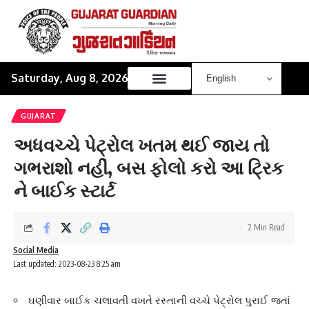
Saturday, Aug 8, 2026
GUJARAT
અધવચ્ચે પેટ્રોલ ખતમ થઈ જાય તો
ગભરાશો નહીં, બસ ફોલો કરો આ ટ્રિક
ને બાઈક સ્ટાર્ટ
2 Min Read
Social Media
Last updated: 2023-08-23 8:25 am
ઘણીવાર બાઈક ચલાવતી વખતે રસ્તાની વચ્ચે પેટ્રોલ પુરાઈ જતાં