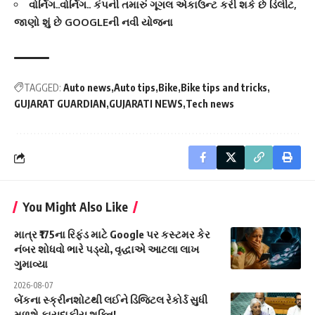
વોર્નિંગ..વોર્નિંગ.. કંપની તમારું ગૂગલ એકાઉન્ટ કરી શકે છે ડિલીટ,
જાણો શું છે GOOGLEની નવી યોજના
TAGGED:
Auto news
Auto tips
Bike
Bike tips and tricks
GUJARAT GUARDIAN
GUJARATI NEWS
Tech news
You Might Also Like
માત્ર ₹175ના રિફંડ માટે Google પર કસ્ટમર કેર
નંબર શોધવો ભારે પડ્યો, વૃદ્ધાએ આટલા લાખ
ગુમાવ્યા
2026-08-07
બેંકના સ્ક્રીનશોટથી લઈને ડિજિટલ રેકોર્ડ સુધી
મળશે કાયદાકીય શક્તિ!