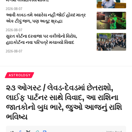
2026-08-07
આવી કાવડ તમે ક્યારેય નહીં જોઈ હોય! માત્ર
એક ટીપું જળ, પણ અતૂટ શ્રદ્ધા
2026-08-07
સુરત કોર્ટના દરવાજા પર વકીલોનો વિરોધ,
હાઇકોર્ટના નવા પરિપત્રે મચાવ્યો વિવાદ
2026-08-07
ASTROLOGY
૨૩ ઓગસ્ટ / લેવડ-દેવડમાં છેતરાશો,
લાઈફ પાર્ટનર સાથે વિવાદ, આ રાશિના
જાતકોનો બુધ ભારે, જુઓ આજનું રાશિ
ભવિષ્ય