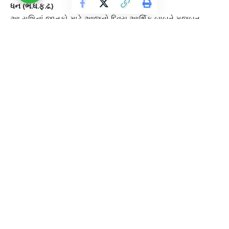
ધન (ભ.ધ.ફ.ઢ.)
આ રાશિનાં જાતકો માટે આજનો દિવસ આર્થિક બાબતે મજબૂત
બનશો.
વ્યવસાયિક-પારિવારીક
સમસ્યા રહેશે. માન-સન્માન-
પ્રતિષ્ઠા પ્રાપ્ત થશે. આવક-જાવક સમાંતરે જળવાઈ રહેશે.
મકર (ખ.જ.)
આ રાશિનાં જાતકો માટે આજનો દિવસ પારિવારીક પ્રસંગોમાં ઉત્સાહ
જળવાઈ રહેશે.
તબિયત
બાબતે કાળજી રાખવી. મનપસંદ વસ્તુની
પ્રાપ્તિ થશે. નજીકના સુખનું જ ધ્યાન કરો.
કુંભ (ગ.સ.ષ.શ.)
આ રાશિનાં જાતકો માટે આજનો દિવસ
વ્યવસાય ક્ષેત્ર
માં તકલીફ
જણાશે. વાણી ઉપર નિયંત્રણ રાખવું જરૂરી છે. રોજગાર ક્ષેત્રમાં
પ્રગતિ થશે. નવા સંબંધોમાં વૃદ્ધિ થશે.
મીન (દ.ચ.ઝ.થ.)
આ રાશિનાં જાતકો માટે આજનો દિવસ જીવનસાથી અને ભાગીદારોનો
પૂર્ણ સહયોગ મળશે. પારિવારિક વૈચારિક મતભેદ રહેશે. ધન,પદ-
પ્રતિષ્ઠામાં વૃદ્ધિ થશે. નવા
કામકાજ
માટે ઉત્તમ દિવસ છે.
આ પણ વાંચો :-
વોર્નિંગ..વોર્નિંગ.. કંપની તમારું ગૂગલ એકાઉન્ટ કરી શકે છે ડિલીટ,