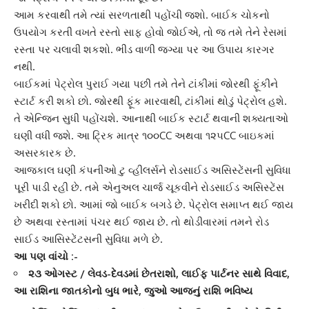
આમ કરવાથી તમે ત્યાં સરળતાથી પહોંચી જશો. બાઈક ચોકનો
ઉપયોગ કરતી વખતે રસ્તો સાફ હોવો જોઈએ, તો જ તમે તેને રેસમાં
રસ્તા પર ચલાવી શકશો. ભીડ વાળી જગ્યા પર આ ઉપાય કારગર
નથી.
બાઈકમાં
પેટ્રોલ
પુરાઈ ગયા પછી તમે તેને ટાંકીમાં જોરથી ફૂંકીને
સ્ટાર્ટ કરી શકો છો. જોરથી ફૂંક મારવાથી, ટાંકીમાં થોડું પેટ્રોલ હશે.
તે એન્જિન સુધી પહોંચશે. આનાથી
બાઈક સ્ટાર્ટ
થવાની શક્યતાઓ
ઘણી વધી જશે. આ ટ્રિક માત્ર ૧૦૦CC અથવા ૧૨૫CC બાઇકમાં
અસરકારક છે.
આજકાલ ઘણી કંપનીઓ
ટુ વ્હીલર્સ
ને રોડસાઈડ અસિસ્ટેંસની સુવિધા
પૂરી પાડી રહી છે. તમે એનુઅલ ચાર્જ ચૂકવીને રોડસાઈડ અસિસ્ટેંસ
ખરીદી શકો છો. આમાં જો બાઈક બગડે છે. પેટ્રોલ સમાપ્ત થઈ જાય
છે અથવા રસ્તામાં પંચર થઈ જાય છે. તો થોડીવારમાં તમને
રોડ
સાઈડ
આસિસ્ટેંટસની સુવિધા મળે છે.
આ પણ વાંચો :-
૨૩ ઓગસ્ટ / લેવડ-દેવડમાં છેતરાશો, લાઈફ પાર્ટનર સાથે વિવાદ,
આ રાશિના જાતકોનો બુધ ભારે, જુઓ આજનું રાશિ ભવિષ્ય