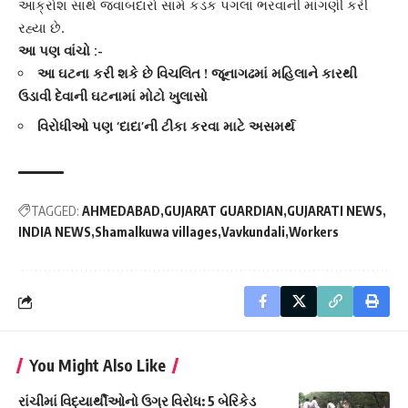
આક્રોશ સાથે જવાબદારો સામે કડક પગલાં ભરવાની માંગણી કરી
રહ્યા છે.
આ પણ વાંચો :-
આ ઘટના કરી શકે છે વિચલિત ! જૂનાગઢમાં મહિલાને કારથી
ઉડાવી દેવાની ઘટનામાં મોટો ખુલાસો
વિરોધીઓ પણ ‘દાદા’ની ટીકા કરવા માટે અસમર્થ
TAGGED:
AHMEDABAD
GUJARAT GUARDIAN
GUJARATI NEWS
INDIA NEWS
Shamalkuwa villages
Vavkundali
Workers
You Might Also Like
રાંચીમાં વિદ્યાર્થીઓનો ઉગ્ર વિરોધ: 5 બેરિકેડ