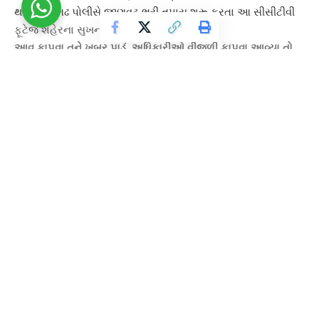
થતા જૂનાગઢ પોલીસે જીણવટ ભરી તપાસ શરૂ કરતા આ
સીસીટીવી
ફૂટેજ
શહેરના સુખનાથ ચોક વિસ્તારના છે.
આવ કાપવા તને ખબર પાડું, અધિકારીઓ વીજળી કાપવા આવ્યા તો
મકાન માલિક ઘરમાંથી બંદુક લઈને નીકળ્યો
| GujaratGuardian
જેમા
હસીના બેન
નામની મહીલા રસ્તા પર ચાલી જતી હતી. ત્યારે
અચાનક પુરપાટ ઝડપે આવતી ઇકો વાન કાર ચાલક આદીલ ખાન
હનીફખાન લોદીએ મહીલાને ઠોકર મારી હતી. જેમા મહિલાનું મોત
નિપજ્યું હતું.
Continue Reading
હાલ પોલીસે અકસ્માત નહી પણ હત્યા કરવાનું સામે આવતા હત્યા
કરનારા
આદીલખાન
ની ધરપકડ કરવામાં આવી હતી, અને હજું આ
હત્યામાં કોઈ અન્ય વ્યક્તિની સંડોવણી છે કે નહી તે દિશામાં વધુ
તપાસ હાથ ધરી છે.
આ પણ વાંચો :-
વિરોધીઓ પણ ‘દાદા’ની ટીકા કરવા માટે અસમર્થ
મોબાઈલમાં આ બોલીવુડ અભિનેતાના બરાડા સંભળાવીને દીપડાને
ભગાડે છે ખેડૂતો
About Us
Contact Us
Sitemap
Terms and Conditions
Cookie Policy
Privacy Policy
Advertise with us
Feedback