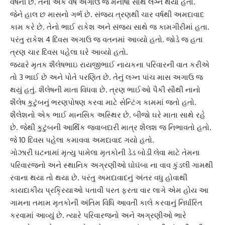
વર્ષની છે. તેના એક વર્ષ અગાઉ જ મનીષા સાથે લગ્ન થયા હતા.
જેને હાલ છ માસનો ગર્ભ છે. સંજય ત્રણથી ચાર વર્ષથી અમદાવાદ
કામ કરે છે. તેનો ભાઈ રાકેશ અને સંજય સાથે જ કામગીરીમાં હતા.
પરંતુ રાકેશ 4 દિવસ અગાઉ જ વતનમાં આવ્યો હતો. જોડે જ હતા
ત્રણ ચાર દિવસ પહેલા ઘરે આવ્યો હતો.
જયારે મૃતક શૈલેષભાઇ રાયજીભાઈ નાયકના પરિવારની વાત કરીએ
તો 3 ભાઈ છે અને પોતે પરણિત છે. તેનું લગ્ન પાંચ માસ અગાઉ જ
થયું હતું. શૈલેષની માતા વિધવા છે. ત્રણ ભાઈઓ પૈકી સૌથી નાનો
શૈલેષ કુટુંબનું ભરણપોષણ કરવા માટે સેન્ટિંગ કામમાં જતો હતો.
શૈલેશનો એક ભાઈ
માનસિક અસ્થિર
છે. બીજો ઘરે માતા સાથે રહે
છે. જેથી કુટુંબની આર્થિક જવાબદારી માત્ર શૈલશ જ નિભાવતો હતો.
જે 10 દિવસ પહેલા કમાવવા અમદાવાદ ગયો હતો.
ગોઝારી ઘટનામાં મૃત્યુ પામેલા મૃતકોની ડેડ બોડી લેવા માટે તેમના
પરિવારજનો અને સ્થાનિક અગ્રણીઓ ઘોઘંબા ના
વાવ કુંડલી
ગામથી
રવાના થયા તો થયા છે. પરંતુ અમદાવાદનું અંતર વધુ હોવાથી
કાયદાકીય પ્રક્રિયાઓ પતાવી પરત ફરતા વાર લાગે એમ હોય આ
ગામના તમામ મૃતકોની
અંતિમ વિધિ
આવતી કાલે કરવાનું નિર્ધારિત
કરવામાં આવ્યું છે. ત્યારે પરિવારજનો અને અગ્રણીઓ ભારે