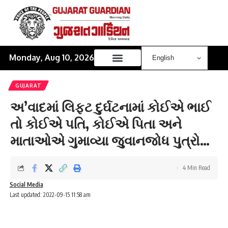
Monday, Aug 10, 2026
GUJARAT
અ’વાદમાં લિફ્ટ દુર્ઘટનામાં કોઈએ ભાઈ
તો કોઈએ પતિ, કોઈએ પિતા અને
માતાઓએ ગુમાવ્યા જુવાનજોધ પુત્રો…
4 Min Read
Social Media
Last updated: 2022-09-15 11:58 am