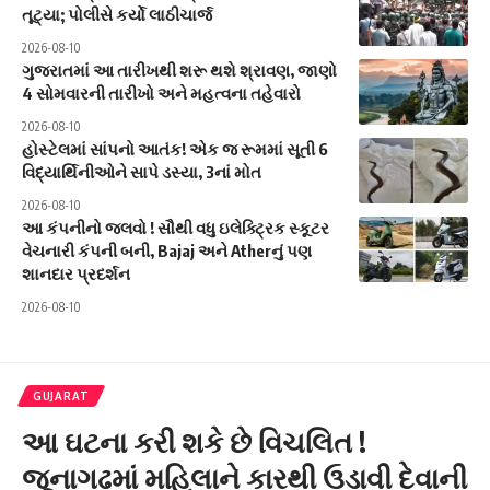
તૂટ્યા; પોલીસે કર્યો લાઠીચાર્જ
2026-08-10
ગુજરાતમાં આ તારીખથી શરૂ થશે શ્રાવણ, જાણો
4 સોમવારની તારીખો અને મહત્વના તહેવારો
2026-08-10
હોસ્ટેલમાં સાંપનો આતંક! એક જ રૂમમાં સૂતી 6
વિદ્યાર્થિનીઓને સાપે ડસ્યા, 3નાં મોત
2026-08-10
આ કંપનીનો જલવો ! સૌથી વધુ ઇલેક્ટ્રિક સ્કૂટર
વેચનારી કંપની બની, Bajaj અને Atherનું પણ
શાનદાર પ્રદર્શન
2026-08-10
GUJARAT
આ ઘટના કરી શકે છે વિચલિત !
જૂનાગઢમાં મહિલાને કારથી ઉડાવી દેવાની