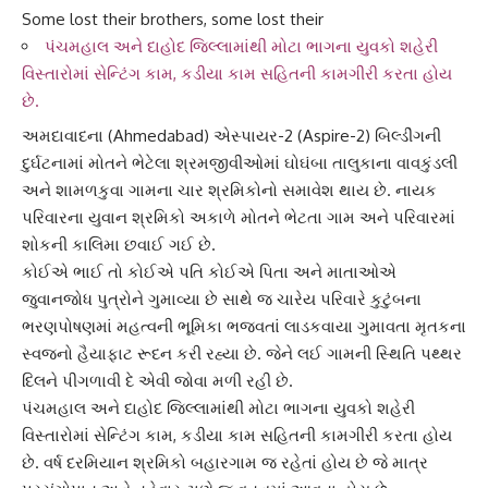
Some lost their brothers, some lost their
પંચમહાલ અને દાહોદ જિલ્લામાંથી મોટા ભાગના યુવકો શહેરી
વિસ્તારોમાં સેન્ટિંગ કામ, કડીયા કામ સહિતની કામગીરી કરતા હોય
છે.
અમદાવાદ
ના (Ahmedabad) એસ્પાયર-2 (Aspire-2) બિલ્ડીંગની
દુર્ઘટનામાં મોતને ભેટેલા શ્રમજીવીઓમાં ઘોઘંબા તાલુકાના વાવકુંડલી
અને શામળકુવા ગામના ચાર શ્રમિકોનો સમાવેશ થાય છે. નાયક
પરિવારના યુવાન
શ્રમિકો
અકાળે મોતને ભેટતા ગામ અને પરિવારમાં
શોકની કાલિમા છવાઈ ગઈ છે.
કોઈએ ભાઈ તો કોઈએ પતિ કોઈએ પિતા અને માતાઓએ
જુવાનજોધ પુત્રોને ગુમાવ્યા છે સાથે જ ચારેય પરિવારે કુટુંબના
ભરણપોષણમાં મહત્વની ભૂમિકા ભજવતાં લાડકવાયા ગુમાવતા મૃતકના
સ્વજનો
હૈયાફાટ રૂદન
કરી રહ્યા છે. જેને લઈ ગામની સ્થિતિ પથ્થર
દિલને પીગળાવી દે એવી જોવા મળી રહી છે.
પંચમહાલ
અને દાહોદ જિલ્લામાંથી મોટા ભાગના યુવકો શહેરી
વિસ્તારોમાં સેન્ટિંગ કામ, કડીયા કામ સહિતની કામગીરી કરતા હોય
છે. વર્ષ દરમિયાન શ્રમિકો બહારગામ જ રહેતાં હોય છે જે માત્ર