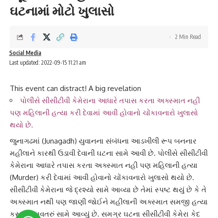
ઘટનામાં મોટો ખુલાસો
2 Min Read
Social Media
Last updated: 2022-09-15 11:21 am
This event can distract! A big revelation
પોલીસે સીસીટીવી કેમેરાના આધારે તપાસ કરતા અક્સ્માત નહી
પણ મહિલાની હત્યા કરી દેવામાં આવી હોવાનો ચોંકાવનારો ખુલાસો
થયો છે.
જુનાગઢ
માં (Junagadh) યુવાનના સંબંધના આડખીલી રૂપ બનનાર
મહીલા
ને કારથી ઉડાવી દેવાની ઘટના સામે આવી છે. પોલીસે સીસીટીવી
કેમેરાના આધારે તપાસ કરતા અક્સ્માત નહી પણ
મહિલાની હત્યા
(Murder) કરી દેવામાં આવી હોવાનો ચોંકાવનારો ખુલાસો થયો છે.
સીસીટીવી કેમેરાના જે દ્રશ્યો સામે આવ્યા છે તેમાં સ્પષ્ટ થયું છે કે તે
અક્સ્માત
નથી પણ જાણી જોઈને મહીલાની અક્સ્માત સમજી હત્યા
કરવાનું કાવતરું સામે આવ્યું છે. સમગ્ર ઘટના સીસીટીવી કેમેરા કેદ