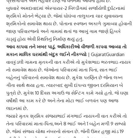
પ્રસંગોપાત
અને તહેવાર ટાણે જ વતનમાં આવતા હોય છે.
બુધવારે અમદાવાદમાં
એસ્પાયર-2
બિલ્ડીંગમાં સર્જાયેલી દુર્ઘટનામાં
શ્રમિકો મોતને ભેટ્યા છે. જેમાં ઘોઘંબા તાલુકાના ચાર યુવાવયના
શ્રમિકો
નો સમાવેશ થાય છે. પોતાના સ્વજન અકાળે ગુમાવ્યા હોવાની
જાણ પરિવારજનો અને ગામમાં થતાં જ આખું ગામ જાણે હિબકે
ચડ્યું હોય એવી સ્થિતિનું નિર્માણ થયું હતું.
આવ કાપવા તને ખબર પાડું, અધિકારીઓ વીજળી કાપવા આવ્યા તો
મકાન માલિક ઘરમાંથી બંદુક લઈને નીકળ્યો
| GujaratGuardian
વાવકુંડલી
ગામના મૃતકની વાત કરીએ તો મુકેશભાઇ ભરતભાઇ નાયક​​​​​​​
નો સમાવેશ થાય છે. જેઓના પરિવારમાં માતા પિતા, સાત ભાઈ
બહેનનું પરિવારનો સમાવેશ થાય છે. મુકેશ પરણિત છે જેના લગ્ન
ગીતા સાથે થયા હતા. ત્યારબાદ સુખી દાંપત્ય જીવન દરમિયાન બે
પુત્રો છે. મુકેશ 10 દિવસ અગાઉ જ
સેન્ટિંગ કામે
ગયો હતો. જે ઘણા
વર્ષોથી આ કામ કરે છે અને તેના મોટા ભાઈ બળવંત પણ આજ
લાઇનમાં છે.
જયારે મૃતક શ્રમિક સંજયભાઈ મંગભાઈ નાયકની વાત કરીએ તો
તેના પરિવારમાં માતા-પિતા,અને 8 ભાઈ અને 1 બહેન મળી 9 સભ્યો
છે. જેમાં
સંજય
ચોથા નંબરનો સંતાન છે. જેની ઉંમર હજી માંડ 19