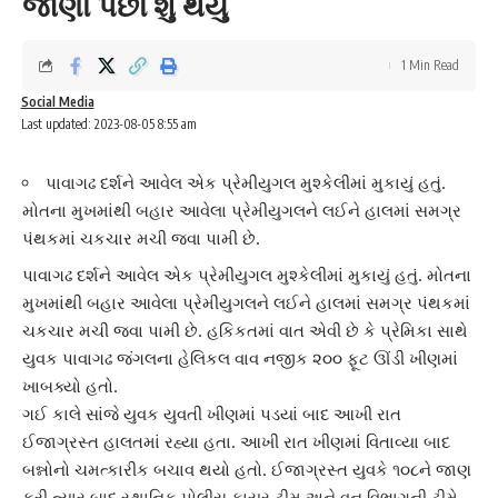
જાણો પછી શું થયું
1 Min Read
Social Media
Last updated: 2023-08-05 8:55 am
પાવાગઢ દર્શને આવેલ એક પ્રેમીયુગલ મુશ્કેલીમાં મુકાયું હતું.
મોતના મુખમાંથી બહાર આવેલા પ્રેમીયુગલને લઈને હાલમાં સમગ્ર
પંથકમાં ચકચાર મચી જવા પામી છે.
પાવાગઢ
દર્શને આવેલ એક પ્રેમીયુગલ મુશ્કેલીમાં મુકાયું હતું. મોતના
મુખમાંથી બહાર આવેલા
પ્રેમીયુગલ
ને લઈને હાલમાં સમગ્ર પંથકમાં
ચકચાર મચી જવા પામી છે. હકિકતમાં વાત એવી છે કે પ્રેમિકા સાથે
યુવક
પાવાગઢ
જંગલના હેલિકલ વાવ નજીક ૨૦૦ ફૂટ ઊંડી ખીણમાં
ખાબક્યો હતો.
ગઈ કાલે સાંજે
યુવક યુવતી ખીણ
માં પડયાં બાદ આખી રાત
ઈજાગ્રસ્ત હાલતમાં રહ્યા હતા. આખી રાત ખીણમાં વિતાવ્યા બાદ
બન્નોનો ચમત્કારીક બચાવ થયો હતો. ઈજાગ્રસ્ત યુવકે ૧૦૮ને જાણ
કરી ત્યાર બાદ
સ્થાનિક પોલીસ
ફાયર ટીમ અને
વન વિભાગ
ની ટીમે