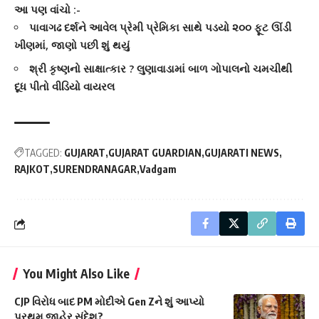
આ પણ વાંચો :-
પાવાગઢ દર્શને આવેલ પ્રેમી પ્રેમિકા સાથે પડયો ૨૦૦ ફૂટ ઊંડી
ખીણમાં, જાણો પછી શું થયું
શ્રી કૃષ્ણનો સાક્ષાત્કાર ? લુણાવાડામાં બાળ ગોપાલનો ચમચીથી
દૂધ પીતો વીડિયો વાયરલ
TAGGED:
GUJARAT
GUJARAT GUARDIAN
GUJARATI NEWS
RAJKOT
SURENDRANAGAR
Vadgam
You Might Also Like
CJP વિરોધ બાદ PM મોદીએ Gen Zને શું આપ્યો
પ્રથમ જાહેર સંદેશ?