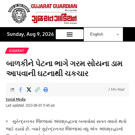
Sunday, Aug 9, 2026
GUJARAT
બાળકીને પેટના ભાગે ગરમ સોયના ડામ
આપવાની ઘટનાથી ચકચાર
2 Min Read
Social Media
Last updated: 2023-08-05 11:49 am
સુરેન્દ્રનગર જિલ્લામાં અંધશ્રદ્ધાના બનાવોમાં સતત વધારો થતો
જઈ રહ્યો છે. ત્યારે સુરેન્દ્રનગર જિલ્લામાં વધુ એક અંધશ્રદ્ધાનો