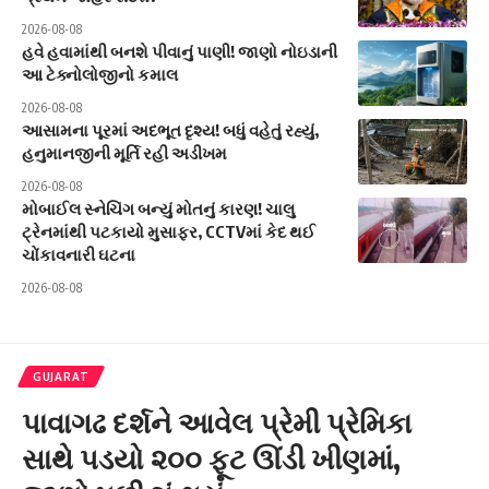
2026-08-08
હવે હવામાંથી બનશે પીવાનું પાણી! જાણો નોઇડાની
આ ટેક્નોલોજીનો કમાલ
2026-08-08
આસામના પૂરમાં અદભૂત દૃશ્ય! બધું વહેતું રહ્યું,
હનુમાનજીની મૂર્તિ રહી અડીખમ
2026-08-08
મોબાઈલ સ્નેચિંગ બન્યું મોતનું કારણ! ચાલુ
ટ્રેનમાંથી પટકાયો મુસાફર, CCTVમાં કેદ થઈ
ચોંકાવનારી ઘટના
2026-08-08
GUJARAT
પાવાગઢ દર્શને આવેલ પ્રેમી પ્રેમિકા
સાથે પડયો ૨૦૦ ફૂટ ઊંડી ખીણમાં,