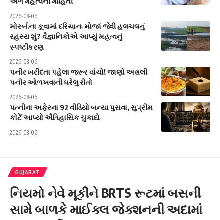
અંગે મહત્વની માહિતી
2026-08-06
મોરબીના કૂવામાં દરિયાના મોજાં જેવી હલચલનું
રહસ્ય શું? વૈજ્ઞાનિકોએ આપ્યું મહત્વનું
સ્પષ્ટીકરણ
2026-08-06
પનીર ખરીદતા પહેલા જરૂર વાંચો! જાણો અસલી
પનીર ઓળખવાની ઘરેલુ રીતો
2026-08-06
પત્નીના અફેરના 92 વીડિયો બન્યા પુરાવા, સુપ્રીમ
કોર્ટે આપ્યો ઐતિહાસિક ચુકાદો
2026-08-06
GUJARAT
નિયમો નેવે મૂકીને BRTS રૂટમાં બસની
સામે બાળકે માઈક્લ જેક્શનની અદામાં