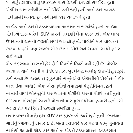
મહેમદાવાદના હલધરવાસ પાસે ફિલ્મી દ્રશ્યો સર્જાયા હતા.
પોલીસ દારૂ ભરેલી કારનો પીછો કરી રહી હતી અને કાર ચાલક
પોલીસથી બચવા ફુલ સ્પીડમાં કાર ચલાવતો હતો.
બાઈક અને કારને ટક્કર વાગતા અકસ્માત સર્જાયો હતો. બાદમાં
પોલીએ
દારૂ ભરેલી SUV
કારની તલાશી લેતા કારમાંથી એક લાખ
ઉપરાંતનો
દારૂનો જથ્થો
મળી આવ્યો હતો. પોલીસે કાર ચાલકને
ઝડપી પાડ્યો પણ અન્ય એક ઈસમ પોલીસને ચકમો આપી ફરાર
થઈ ગયો.
ખેડા જીલ્લામાં
દારૂની હેરાફેરી
દિવસેને દિવસે વધી રહી છે. પોલીસ
આવા તત્વોને ઝડપી પાડે છે. છતાંય બુટલેગરો બેખોફ દારૂની હેરાફેરી
કરી રહ્યા છે. દરમ્યાન શુક્રવારે રાત્રે ખેડા એલસીબી પોલીસની ટીમ
બાતમીના આધારે એક એસયુવીની તપાસમાં
પેટ્રોલિંગ
માં હતી.
બાતમી વાળી એસયુવી કાર આવતા પોલીસે કારનો પીછો કર્યો હતો.
દરમ્યાન એસયુવી ચાલકે પોતાની કાર ફુલ સ્પીડમાં હંકારી હતી. એ
સમયે રોડ પર ફિલ્મી દ્રશ્યો સર્જાયા હતા.
નંબર વગરની
મહેન્દ્રા XUV
કાર પુરઝડપે જઈ રહી હતી. દરમ્યાન
ગાડીનું આગળનું ટાયર ફાટી જતા ડ્રાઇવરે કાર પરનો કાબુ ગુમાવતા
સામેથી આવતી એક કાર અને બાઈકને ટક્કર મારતા અકસ્માત