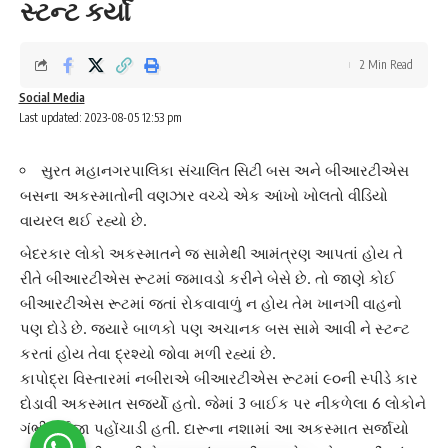
સ્ટન્ટ કર્યો
2 Min Read
Social Media
Last updated: 2023-08-05 12:53 pm
સુરત મહાનગરપાલિકા સંચાલિત સિટી બસ અને બીઆરટીએસ
બસના અકસ્માતોની વણઝાર વચ્ચે એક આંખો ખોલતો વીડિયો
વાયરલ થઈ રહ્યો છે.
બેદરકાર લોકો
અકસ્માત
ને જ સામેથી આમંત્રણ આપતાં હોય તે
રીતે
બીઆરટીએસ રૂટ
માં જમાવડો કરીને બેસે છે. તો જાણે કોઈ
બીઆરટીએસ રૂટમાં જતાં રોકવાવાળું ન હોય તેમ ખાનગી વાહનો
પણ દોડે છે. જ્યારે બાળકો પણ અચાનક બસ સામે આવી ને
સ્ટન્ટ
કરતાં હોય તેવા દ્રશ્યો જોવા મળી રહ્યાં છે.
કાપોદ્રા
વિસ્તારમાં નબીરાએ બીઆરટીએસ રૂટમાં ૯૦ની સ્પીડે કાર
દોડાવી અકસ્માત સર્જ્યો હતો. જેમાં 3 બાઈક પર નીકળેલા 6 લોકોને
ગંભીર ઈજા પહોંચાડી હતી.
દારૂના નશા
માં આ અકસ્માત સર્જાયો