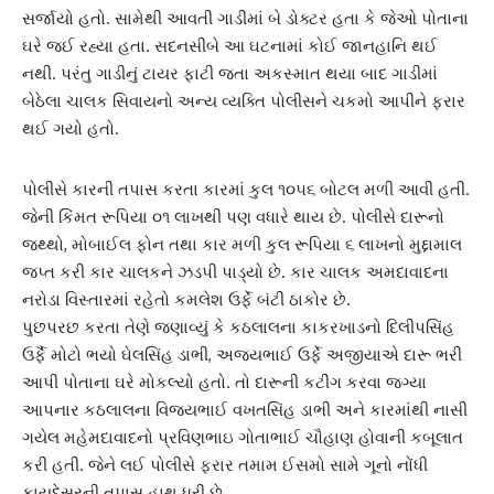
સર્જાયો હતો. સામેથી આવતી ગાડીમાં બે ડોક્ટર હતા કે જેઓ પોતાના
ઘરે જઈ રહ્યા હતા. સદનસીબે આ ઘટનામાં કોઈ જાનહાનિ થઈ
નથી. પરંતુ ગાડીનું ટાયર ફાટી જતા
અકસ્માત
થયા બાદ ગાડીમાં
બેઠેલા ચાલક સિવાયનો અન્ય વ્યક્તિ પોલીસને ચકમો આપીને ફરાર
થઈ ગયો હતો.
પોલીસે કારની તપાસ કરતા કારમાં કુલ ૧૦૫૬ બોટલ મળી આવી હતી.
જેની કિંમત રૂપિયા ૦૧ લાખથી પણ વધારે થાય છે. પોલીસે
દારૂનો
જથ્થો
, મોબાઈલ ફોન તથા કાર મળી કુલ રૂપિયા ૬ લાખનો મુદ્દામાલ
જપ્ત કરી કાર ચાલકને ઝડપી પાડ્યો છે. કાર ચાલક
અમદાવાદ
ના
નરોડા વિસ્તારમાં રહેતો કમલેશ ઉર્ફે બંટી ઠાકોર છે.
પુછપરછ કરતા તેણે જણાવ્યું કે કઠલાલના કાકરખાડનો દિલીપસિંહ
ઉર્ફૈ મોટો ભયો ઘેલસિંહ ડાભી, અજયભાઈ ઉર્ફે અજીયાએ
દારૂ ભરી
આપી પોતાના ઘરે મોકલ્યો હતો. તો દારૂની કટીંગ કરવા જગ્યા
આપનાર કઠલાલના વિજયભાઈ વખતસિંહ ડાભી અને કારમાંથી નાસી
ગયેલ મહેમદાવાદનો પ્રવિણભાઇ ગોતાભાઈ ચૌહાણ હોવાની કબૂલાત
કરી હતી. જેને લઈ પોલીસે ફરાર તમામ ઈસમો સામે ગૂનો નોંધી
કાયદેસરની તપાસ હાથ ધરી છે.