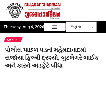
Thursday, Aug 6, 2026
GUJARAT
પોલીસ પાછળ પડતાં મહેમદાવાદમાં
સર્જાયા ફિલ્મી દ્રશ્યો, બુટલેગરે બાઈક
અને કારને અડફેટે લીધા