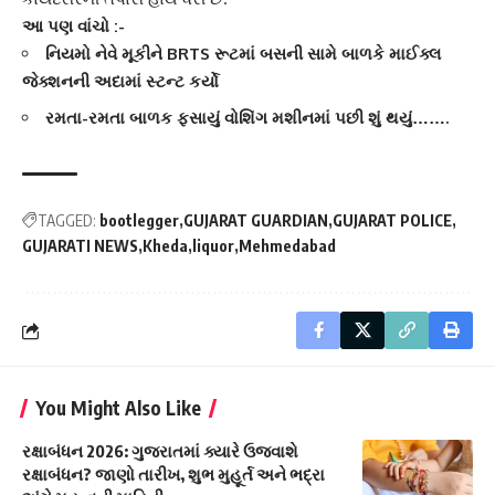
આ પણ વાંચો :-
નિયમો નેવે મૂકીને BRTS રૂટમાં બસની સામે બાળકે માઈક્લ
જેક્શનની અદામાં સ્ટન્ટ કર્યો
રમતા-રમતા બાળક ફસાયું વોશિંગ મશીનમાં પછી શું થયું…….
TAGGED:
bootlegger
GUJARAT GUARDIAN
GUJARAT POLICE
GUJARATI NEWS
Kheda
liquor
Mehmedabad
You Might Also Like
રક્ષાબંધન 2026: ગુજરાતમાં ક્યારે ઉજવાશે
રક્ષાબંધન? જાણો તારીખ, શુભ મુહૂર્ત અને ભદ્રા