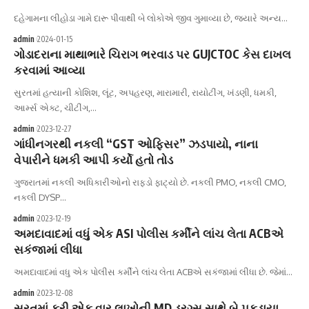
દહેગામના લીહોડા ગામે દારૂ પીવાથી બે લોકોએ જીવ ગુમાવ્યા છે, જયારે અન્ય…
admin
2024-01-15
ગોડાદરાના માથાભારે ચિરાગ ભરવાડ પર GUJCTOC કેસ દાખલ
કરવામાં આવ્યા
સુરતમાં હત્યાની કોશિશ, લૂંટ, અપહરણ, મારામારી, રાયોટીંગ, ખંડણી, ધમકી,
આર્મ્સ એક્ટ, ચીટીંગ,…
admin
2023-12-27
ગાંધીનગરથી નકલી “GST ઓફિસર” ઝડપાયો, નાના
વેપારીને ધમકી આપી કર્યો હતો તોડ
ગુજરાતમાં નકલી અધિકારીઓનો રાફડો ફાટ્યો છે. નકલી PMO, નકલી CMO,
નકલી DYSP…
admin
2023-12-19
અમદાવાદમાં વધું એક ASI પોલીસ કર્મીને લાંચ લેતા ACBએ
સકંજામાં લીધા
અમદાવાદમાં વધુ એક પોલીસ કર્મીને લાંચ લેતા ACBએ સકંજામાં લીધા છે. જેમાં…
admin
2023-12-08
સુરતમાં ફરી એક વાર લાખોની MD ડ્રગ્સ સાથે બે પકડાયા