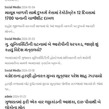
Social Media
2024-10-04
માસૂમ બાળકી સાથે દુષ્કર્મ કેસમાં રેકોર્ડબ્રેક 12 દિવસમાં
1700 પાનાની ચાર્જશીટ દાખલ
દાહોદ જીલ્લાની સરકારી શાળામાં ધો. 1માં ભણતી બાળકી પર દુષ્કર્મ આચરી
મોતને…
Social Media
2024-10-03
ગુ. યુનિવર્સિટીની ઘટનામાં બે આરોપીની ધરપકડ, જાણો શું
કહ્યું વિદેશ મંત્રાલયે?
અમદાવાદની ગુજરાત યુનિવર્સિટીની હોસ્ટેલમાં શનિવારની રાતે થયેલી
મારામારીના મામલે અમદાવાદ ક્રાઈમ બ્રાન્ચે…
Social Media
2024-03-18
વડોદરાના હરણી હોનારત મુખ્ય સૂત્રધાર પરેશ શાહ ઝડપાયો
હરણી તળાવમાં બોટ દુર્ઘટનામાં મુખ્ય સૂત્રધાર પોલીસ સકંજામાં આવ્યો છે. જેમાં
૧૦…
admin
2024-01-25
ગુજરાતમાં ફરી એક વાર લઠ્ઠાકાંડની આશંકા, દારુ પીવાથી બે
લોકોના મોત