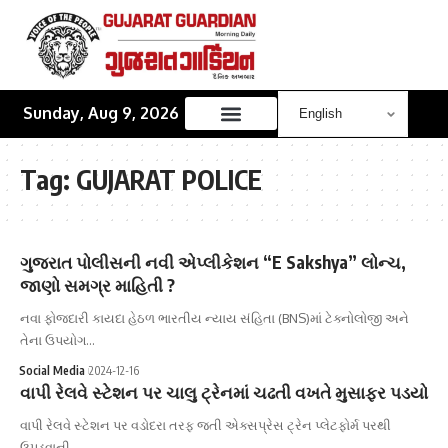
Sunday, Aug 9, 2026
Tag:
GUJARAT POLICE
ગુજરાત પોલીસની નવી એપ્લીકેશન “E Sakshya” લોન્ચ,
જાણો સમગ્ર માહિતી ?
નવા ફોજદારી કાયદા હેઠળ ભારતીય ન્યાય સંહિતા (BNS)માં ટેક્નોલોજી અને
તેના ઉપયોગ…
Social Media
2024-12-16
વાપી રેલવે સ્ટેશન પર ચાલુ ટ્રેનમાં ચઢતી વખતે મુસાફર પડયો
વાપી રેલવે સ્ટેશન પર વડોદરા તરફ જતી એક્સપ્રેસ ટ્રેન પ્લેટફોર્મ પરથી
ઉપડવાની…