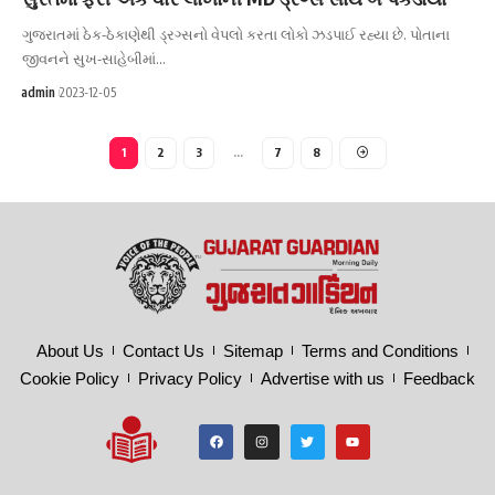
ગુજરાતમાં ઠેક-ઠેકાણેથી ડ્રગ્સનો વેપલો કરતા લોકો ઝડપાઈ રહ્યા છે. પોતાના
જીવનને સુખ-સાહેબીમાં…
admin
2023-12-05
1
2
3
…
7
8
About Us
Contact Us
Sitemap
Terms and Conditions
Cookie Policy
Privacy Policy
Advertise with us
Feedback