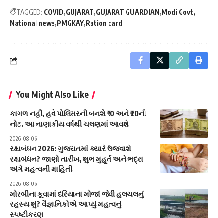
TAGGED:
COVID
GUJARAT
GUJARAT GUARDIAN
Modi Govt
National news
PMGKAY
Ration card
You Might Also Like
કાગળ નહીં, હવે પોલિમરની બનશે ₹10 અને ₹20ની
નોટ, આ નાણાકીય વર્ષથી ચલણમાં આવશે
2026-08-06
રક્ષાબંધન 2026: ગુજરાતમાં ક્યારે ઉજવાશે
રક્ષાબંધન? જાણો તારીખ, શુભ મુહૂર્ત અને ભદ્રા
અંગે મહત્વની માહિતી
2026-08-06
મોરબીના કૂવામાં દરિયાના મોજાં જેવી હલચલનું
રહસ્ય શું? વૈજ્ઞાનિકોએ આપ્યું મહત્વનું
સ્પષ્ટીકરણ