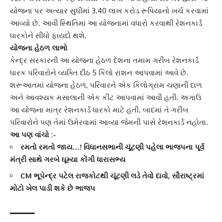
યોજના પર અત્યાર સુધીમાં 3.40 લાખ કરોડ રૂપિયાનો ખર્ચ કરવામાં
આવ્યો છે. આવી સ્થિતિમાં આ યોજનામાં વધારો કરવાથી રેશનકાર્ડ
ધારકોને સીધો ફાયદો થશે.
યોજના હેઠળ લાભો
કેન્દ્ર સરકારની આ યોજના હેઠળ દેશના તમામ ગરીબ
રેશનકાર્ડ
ધારક
પરિવારોને વ્યક્તિ દીઠ 5 કિલો રાશન આપવામાં આવે છે.
શરૂઆતમાં યોજના હેઠળ, પરિવારને એક કિલોગ્રામ
ચણાની દાળ
અને આવશ્યક મસાલાની એક કીટ આપવામાં આવી હતી. અગાઉ
આ યોજના માત્ર
રેશનકાર્ડ ધારકો
માટે હતી. બાદમાં તે ગરીબ
પરિવારોને પણ તેમાં ઉમેરવામાં આવ્યા જેમની પાસે રેશનકાર્ડ નહોતા.
આ પણ વાંચો :-
રમતો રમતો જાય…! વિધાનસભાની ચૂંટણી પહેલા ભાજપના પૂર્વ
મંત્રી સાથે ગરબે ઘૂમ્યા કોંગી ધારાસભ્ય
CM ભૂપેન્દ્ર પટેલ રાજકોટથી ચૂંટણી લડે તેવો દાવો, સૌરાષ્ટ્રમાં
મોટો ખેલ પાડી શકે છે ભાજપ