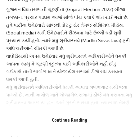
ગુજરાત વિધાનસભા
ની ચૂંટણીના (Gujarat Election 2022) બીજા
તબક્કાના પ્રચાર પડઘમ આજે સાંજે પાંચ કલાકે શાંત થઈ ગયો છે.
હવે પાર્ટીના ઉમેદવારો સાંજથી
ડોર ટુ ડોર
તેમજ સોશિયલ મીડિયા
(Social media) થકી ઉમેદવારોને રીઝવવા માટે છેલ્લી ઘડી સુધી
પ્રયાસ કર્યો હતો. ત્યારે
મધુ શ્રીવાસ્તવે
(Madhu Srivastava) ફરી
અધિકારીઓને ચીમકી આપી છે.
વાઘોડિયાથી અપક્ષ ઉમેદવાર
મધુ શ્રીવાસ્તવે
અધિકારીઓને ધમકી
આપતા કહ્યું કે ચૂંટણી જીત્યા પછી અધિકારીઓને નહીં છોડું.
ગઈકાલે નાની ભાગોળ ખાતે યોજાયેલ સભામાં ડીજે બંધ કરાવતા
ધમકી આપી હતી.
મધુ શ્રીવાસ્તવે
અધિકારીઓને ધમકી આપતા ખળભળાટ મચી જવા
પામ્યો છે. નાની ભાગોળ ખાતે યોજાયેલ સભામાં ડીજે બંધ કરાવતા
મધુ
શ્રીવાસ્તવ
અકળાયા હતા અને ગુસ્સે ભરાયા હતા. ત્યારબાદ તેમણે
જણાવ્યું કે, ચૂંટણી જીત્યા પછી અધિકારીઓને નહીં છોડું.
ચૂંટણી જીત્યા પછી બતાવીશ કોણ અધિકારી અને કોણ
મધુ
Continue Reading
શ્રીવાસ્તવ
અધિકારીઓની કચ્છ ભુજ બદલી ના કરું તો મારું નામ
મધુ શ્રીવાસ્તવ નહીં. અગાઉ પણ મધુ શ્રીવાસ્તવે અનેક વખત