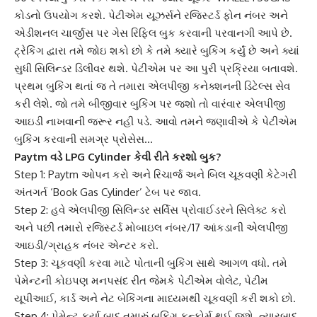
કોડનો ઉપયોગ કરશે. પેટીએમ યૂઝર્સને રજિસ્ટર્ડ ફોન નંબર અને
એડીશનલ ચાર્જીસ પર ગેસ રિફિલ બુક કરવાની પરવાનગી આપે છે.
ટ્રેકિંગ દ્વારા તમે જોઇ શકો છો કે તમે ક્યારે બુકિંગ કર્યું છે અને ક્યાં
સુધી
સિલિન્ડર ડિલીવર
થશે. પેટીએમ પર આ પુરી પ્રક્રિયા બતાવશે.
પ્રથમ બુકિંગ થતાં જ તે તમારા એલપીજી કનેક્શનની ડિટેલ્સ સેવ
કરી લેશે. જો તમે બીજીવાર બુકિંગ પર જશો તો વારંવાર એલપીજી
આઇડી નાખવાની જરૂર નહી પડે. આવો તમને જણાવીએ કે
પેટીએમ
બુકિંગ
કરવાની સમગ્ર પ્રોસેસ…
Paytm વડે
LPG Cylinder
કેવી રીતે કરશો બુક?
Step 1: Paytm ઓપન કરો અને રિચાર્જ અને બિલ ચૂકવણી કેટેગરી
અંતગર્ત ‘Book Gas Cylinder’ ટેબ પર જાવ.
Step 2: હવે એલપીજી સિલિન્ડર સર્વિસ પ્રોવાઈડરને સિલેક્ટ કરો
અને પછી તમારો રજિસ્ટર્ડ મોબાઇલ નંબર/17 આંકડાની એલપીજી
આઇડી/ગ્રાહક નંબર એન્ટર કરો.
Step 3: ચૂકવણી કરવા માટે પોતાની બુકિંગ સાથે આગળ વધો. તમે
પેમેન્ટ
ની કોઇપણ મનપસંદ રીત જેમકે પેટીએમ વોલેટ, પેટીમ
યૂપીઆઈ, કાર્ડ અને નેટ બેકિંગના માધ્યમથી ચૂકવણી કરી શકો છો.
Step 4: પેમેન્ટ કર્યા બાદ તમારું બુકિંગ કન્ફોર્મ થઈ જશે. ત્યારબાદ