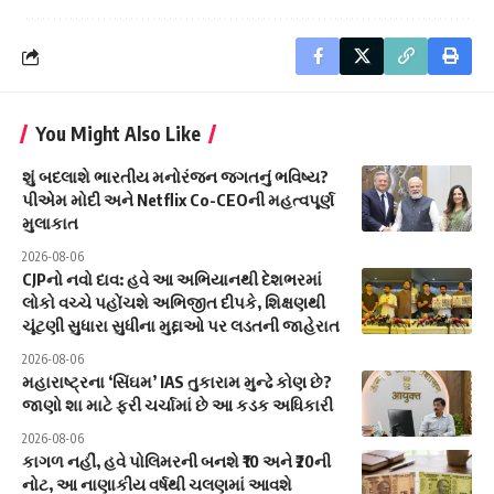
You Might Also Like
શું બદલાશે ભારતીય મનોરંજન જગતનું ભવિષ્ય?
પીએમ મોદી અને Netflix Co-CEOની મહત્વપૂર્ણ
મુલાકાત
2026-08-06
CJPનો નવો દાવ: હવે આ અભિયાનથી દેશભરમાં
લોકો વચ્ચે પહોંચશે અભિજીત દીપકે, શિક્ષણથી
ચૂંટણી સુધારા સુધીના મુદ્દાઓ પર લડતની જાહેરાત
2026-08-06
મહારાષ્ટ્રના ‘સિંઘમ’ IAS તુકારામ મુન્ઢે કોણ છે?
જાણો શા માટે ફરી ચર્ચામાં છે આ કડક અધિકારી
2026-08-06
કાગળ નહીં, હવે પોલિમરની બનશે ₹10 અને ₹20ની
નોટ, આ નાણાકીય વર્ષથી ચલણમાં આવશે