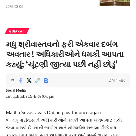
2026-08-06
GUJARAT
મધુ શ્રીવાસ્તવનો ફરી એકવાર દબંગ
અવતાર ! અધિકારીઓને ધમકી આપતા
કહ્યું; ‘ચૂંટણી જીત્યા પછી નહીં છોડું’
2 Min Read
Social Media
Last updated: 2022-12-03 9:45 pm
Madhu Srivastava’s Dabang avatar once again
મધુ શ્રીવાસ્તવે અધિકારીઓને ધમકી આપતા ખળભળાટ મચી
જવા પામ્યો છે. નાની ભાગોળ ખાતે યોજાયેલ સભામાં ડીજે બંધ
કરાવતા મધુ શ્રીવાસ્તવ અકળાયા હતા અને ગુસ્સે ભરાયા હતા.