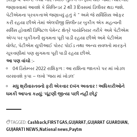
જણાવવામાં આવશે કે
સિલિન્ડર
2 થી 3 દિવસમાં ડિલીવર થઇ જશે.
પેટીએમના પ્રવકતાએ જણાવ્યું હતું કે “ અમે જે સર્વિસિસ ઓફર
કરી રહયા છીએ તેમાં એલપીજી સિલીન્ડર બુકીંગ એક મહત્વની
સર્વિસ હોવાથી
ડિજિટલ પેમેન્ટ
ક્ષેત્રે પાયોનિયર તરીકે અમે પેટીએમ
એપ્પ પર બુકીંગની સુગમતા પૂરી પાડી રહયા છીએ અમે પેટીએમ
વોલેટ, પેટીએમ યુપીઆઈ પોસ્ટ પોઈડ તથા અન્ય સવલતો મારફતે
ચૂકવણીમાં પણ સુગમતા પૂરી પાડી રહયા છીએ.
આ પણ વાંચો :-
04 ડિસેમ્બર 2022 રાશિફળ : આ રાશિના જાતકો પર માં ખોડલ
વરસાવશે કૃપા – લખો ‘જય માં ખોડલ’
મધુ શ્રીવાસ્તવનો ફરી એકવાર દબંગ અવતાર ! અધિકારીઓને
ધમકી આપતા કહ્યું; ‘ચૂંટણી જીત્યા પછી નહીં છોડું’
TAGGED:
Cashback
FIRSTGAS
GUJARAT
GUJARAT GUARDIAN
GUJARATI NEWS
National news
Paytm