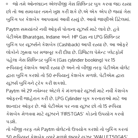
જો તમે ઓનલાઇન એલપીજી ગેસ સિલિન્ડર બુક કરવા જઇ રહ્યા
છો તો આ સમાચાર તમને ખુશ કરી શકે છે.એ એક એપ છે જ્યાં ગેસ
બુકિંગ પર કેશબેક આપવામાં આવી રહ્યું છે. આવો જાણીએ ડિટેલમાં.
Paytm
સમયાંતરે નવી ઓફર્સ પોતાના યૂઝર્સ માટે લાવે છે. હવે
પેટીએમ
Bharatgas, Indane અને HP Gas ના LPG સિલિન્ડર
બુકિંગ પર યૂઝર્સને
કેશબેક
(Cashback) આપી રહ્યા છે. આ ઓફરે
લોકોને ઝૂમવા પર મજબૂર કરી દીધા છે. ડિજિટલ પેમેન્ટ પ્લેટફોર્મ
પહેલા ગેસ સિલિન્ડર બુકિંગ (Gas cylinder booking) પર 15
રૂપિયાનું કેશબેક આપી રહ્યા છે અને તો બીજી તરફ
પેટીએમ વોલેટ
દ્વારા બુકિંગ કરશો તો 50 રૂપિયાનું કેશબેક મળશે. પેટીએમ દ્વારા
યૂઝર્સ બુકિંગને ટ્રેક કરી શકશો.
Paytm એ 29 નવેમ્બર એટલે કે મંગળવારે યૂઝર્સ માટે નવી
કેશબેક
ઓફર
ની જાહેરાત કરી છે. LPG Cylinder બુક કરનારાઓ માટે આ
શાનદાર ઓફર છે. જો પેટીએમ પર નવા યૂઝર છો તો 15 રૂપિયા
કેશબેક મેળવવા માટે યૂઝરને ‘
FIRSTGAS
‘ કોડનો ઉપયોગ કરવો
પડશે.
તો બીજી તરફ તમે Paytm વોલેટનો ઉપયોગ કરશો તો બુકિંગ કરતાં
50 રૂપિયાનું કેશબેક ત્યારે મળશે જ્યારે યૂઝર ‘
WALLET50GAS
‘