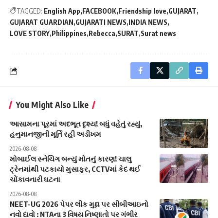
TAGGED:
English App
FACEBOOK
Friendship love
GUJARAT
GUJARAT GUARDIAN
GUJARATI NEWS
INDIA NEWS
LOVE STORY
Philippines
Rebecca
SURAT
Surat news
You Might Also Like
આસામના પૂરમાં અદભૂત દૃશ્ય! બધું વહેતું રહ્યું,
હનુમાનજીની મૂર્તિ રહી અડીખમ
2026-08-08
મોબાઈલ સ્નેચિંગ બન્યું મોતનું કારણ! ચાલુ
ટ્રેનમાંથી પટકાયો મુસાફર, CCTVમાં કેદ થઈ
ચોંકાવનારી ઘટના
2026-08-08
NEET-UG 2026 પેપર લીક મુદ્દા પર સીબીઆઇનો
નવો દાવો : NTAના 3 વિષય નિષ્ણાતો પર ગંભીર