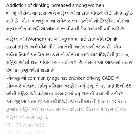
Addiction of drinking increased among women
શું કોરોના વાયરસ અને મહિલાઓના દારૂ પીવાને કોઈ સંબંધ હોઈ
શકે છે. એક એનજીઓના સર્વેને સત્ય માનીએ તો દિલ્હીમાં કોરોના
મહામારી બાદ મહિલાઓમાં દારૂ પીવાની ટેવ ઝડપથી વધી રહી છે.
મહિલા
ઓ (Women) પર ગમ ભુલાવવા માટે
દારૂ પીવે
(Drink
alcohol) છે અને ધીમે-ધીમે આ તેની આદત બની જાય છે. એક
સર્વેના રિપોર્ટ પર વિશ્વાસ કરો તો કોરોના કાળ બાદ
દિલ્હી
ની (Delhi)
મહિલાઓમાં દારૂ પીવાની લત વધી ગઈ છે. તેમની આ આદતમાં વધારો
છેલ્લા ત્રણ વર્ષમાં થયો છે.
એનજીઓ community against drunken driving CADDએ
સોમવારે પોતાના સર્વેનું પરિણામ જાહેર કર્યું હતું. તે પ્રમાણે 18થી 68
વર્ષની
મહિલા
ઓ પહેલાના પ્રમાણમાં વધુ દારૂની પસંદગી કરી છે.
એનજીઓ પ્રમાણે આ સર્વે દિલ્હી એનસીઆરની (Delhi NCR)
5
હજાર મહિલા
ઓ પર કરવામાં આવ્યો. તેમાં ઉંમર વર્ગ પ્રમાણે આ
મહિલાઓ સામેલ હતી.
18 – 30 years 1453
31 – 45 years 2021