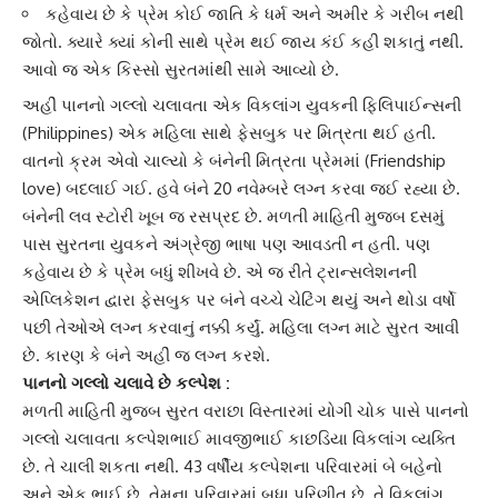
કહેવાય છે કે પ્રેમ કોઈ જાતિ કે ધર્મ અને અમીર કે ગરીબ નથી
જોતો. ક્યારે ક્યાં કોની સાથે પ્રેમ થઈ જાય કંઈ કહી શકાતું નથી.
આવો જ એક કિસ્સો સુરતમાંથી સામે આવ્યો છે.
અહીં પાનનો ગલ્લો ચલાવતા એક વિકલાંગ યુવકની
ફિલિપાઈન્સ
ની
(Philippines) એક મહિલા સાથે ફેસબુક પર મિત્રતા થઈ હતી.
વાતનો ક્રમ એવો ચાલ્યો કે બંનેની
મિત્રતા પ્રેમ
માં (Friendship
love) બદલાઈ ગઈ. હવે બંને 20 નવેમ્બરે લગ્ન કરવા જઈ રહ્યા છે.
બંનેની લવ સ્ટોરી ખૂબ જ રસપ્રદ છે. મળતી માહિતી મુજબ દસમું
પાસ સુરતના યુવકને અંગ્રેજી ભાષા પણ આવડતી ન હતી. પણ
કહેવાય છે કે પ્રેમ બધું શીખવે છે. એ જ રીતે
ટ્રાન્સલેશનની
એપ્લિકેશન
દ્વારા ફેસબુક પર બંને વચ્ચે ચેટિંગ થયું અને થોડા વર્ષો
પછી તેઓએ લગ્ન કરવાનું નક્કી કર્યું. મહિલા લગ્ન માટે સુરત આવી
છે. કારણ કે બંને અહીં જ લગ્ન કરશે.
પાનનો ગલ્લો ચલાવે છે કલ્પેશ :
મળતી માહિતી મુજબ
સુરત વરાછા વિસ્તાર
માં યોગી ચોક પાસે પાનનો
ગલ્લો ચલાવતા કલ્પેશભાઈ માવજીભાઈ કાછડિયા વિકલાંગ વ્યક્તિ
છે. તે ચાલી શકતા નથી. 43 વર્ષીય કલ્પેશના પરિવારમાં બે બહેનો
અને એક ભાઈ છે. તેમના પરિવારમાં બધા પરિણીત છે. તે વિકલાંગ