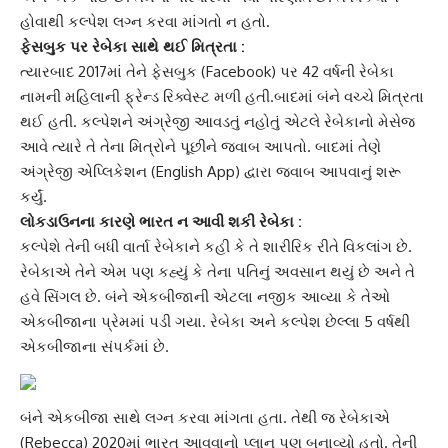
હોવાથી કલ્પેશ લગ્ન કરવા માંગતો ન હતો.
ફેસબુક પર
રેબેકા
સાથે થઈ મિત્રતા :
ત્યારબાદ 2017માં તેને ફેસબુક (Facebook) પર 42 વર્ષની રેબેકા
નામની મહિલાની ફ્રેન્ડ રિક્વેસ્ટ મળી હતી.બાદમાં બંને વચ્ચે મિત્રતા
થઈ હતી. કલ્પેશને અંગ્રેજી આવડતું નહોતું એટલે રેબેકાનો મેસેજ
આવે ત્યારે તે તેના મિત્રોને પૂછીને જવાબ આપતો. બાદમાં તેણે
અંગ્રેજી એપ્લિકેશન
(English App) દ્વારા જવાબ આપવાનું શરૂ
કર્યું.
લોકડાઉન
ના કારણે ભારત ન આવી શકી રેબેકા :
કલ્પેશે તેની બધી વાર્તા રેબેકાને કહી કે તે
શારીરિક રીતે વિકલાંગ
છે.
રેબેકાએ તેને એમ પણ કહ્યું કે તેના પતિનું અવસાન થયું છે અને તે
હવે સિંગલ છે. બંને એકબીજાની એટલા નજીક આવ્યા કે તેઓ
એકબીજાના પ્રેમમાં પડી ગયા. રેબેકા અને કલ્પેશ છેલ્લા 5 વર્ષથી
એકબીજાના સંપર્કમાં છે.
બંને એકબીજા સાથે લગ્ન કરવા માંગતા હતા. તેથી જ
રેબેકા
એ
(Rebecca) 2020માં ભારત આવવાનો પ્લાન પણ બનાવ્યો હતો. તેની