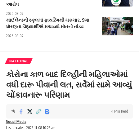
આરોપ
2026-08-07
થાઈલેન્ડની સ્કૂલમાં ફાયરિંગથી ચકચાર, 9મા
ધોરણના વિદ્યાર્થીએ મચાવ્યો મોતનો તાંડવ
2026-08-07
NATIONAL
કોરોના કાળ બાદ દિલ્હીની મહિલાઓમાં
વધી દારૂ પીવાની લત, સર્વેમાં સામે આવ્યું
ચોંકાવનારૂ પરિણામ
4 Min Read
Social Media
Last updated: 2022-11-08 10:25 am