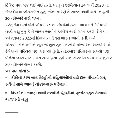
ટિકિટ પણ બુક થઈ ગઈ હતી. પરંતુ તે દરમિયાન 24 માર્ચ 2020 ના
રોજ દેશમાં લોકડાઉન હતું. જેના કારણે તે ભારત આવી શકી ન હતી.
20 નવેમ્બરે થશે લગ્ન :
પરંતુ તેમ છતાં બંને એકબીજાના સંપર્કમાં હતા. આ વખતે રેબેકાએ
નક્કી કર્યું હતું કે તે ભારત આવીને કલ્પેશ સાથે લગ્ન કરશે.
રેબેકા
ઓક્ટોબર 2022માં દિવાળીના દિવસે ભારત આવી હતી. બંને
એકબીજાને મળીને ખૂબ જ ખુશ હતા. કલ્પેશે પરિવારના સભ્યો સાથે
રેબેકાનો પરિચય
પણ કરાવ્યો હતો. ત્યારબાદ પરિવારના સભ્યો પણ
બંનેના લગ્ન માટે સંમત થયા હતા. હવે બંને ભારતીય પરંપરા અનુસાર
20 નવેમ્બરે લગ્ન કરશે.
આ પણ વાંચો :-
કોરોના કાળ બાદ દિલ્હીની મહિલાઓમાં વધી દારૂ પીવાની લત,
સર્વેમાં સામે આવ્યું ચોંકાવનારૂ પરિણામ
વિપક્ષોની છાવણી ખાલી કરાવીને ચૂંટણીમાં પ્રચંડ જીત મેળવવા
ભાજપનો વ્યૂહ