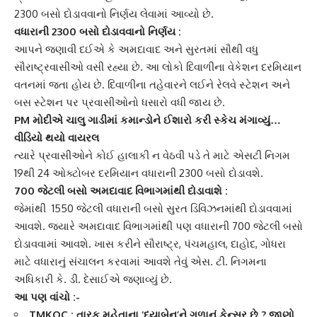
2300 બસો દોડાવવાનો નિર્ણય લેવામાં આવ્યો છે.
વધારાની 2300 બસો દોડાવવાનો નિર્ણય :
આપને જણાવી દઈએ કે અમદાવાદ અને સુરતમાં સૌથી વધુ
સૌરાષ્ટ્રવાસી
ઓ વસી રહ્યા છે. આ લોકો દિવાળીના વેકેશન દરમિયાન
વતનમાં જતા હોય છે. દિવાળીના તહેવારને લઈને રેલવે સ્ટેશન અને
બસ સ્ટેશન પર પ્રવાસીઓનો ધસારો વધી જાય છે.
PM મોદીએ ચાલુ ગાડીમાં કમાન્ડોને ઈશારો કરી સ્કેચ મંગાવ્યું…
વીડિયો થયો વાયરલ
ત્યારે પ્રવાસીઓને કોઈ હાલાકી ન વેઠવી પડે તે માટે
એસટી નિગમ
19થી 24 ઓક્ટોબર દરમિયાન વધારાની 2300 બસો દોડાવશે.
700 જેટલી બસો
અમદાવાદ
વિભાગમાંથી દોડાવાશે :
જેમાંથી 1550 જેટલી વધારાની બસો
સુરત ડિવિઝન
માંથી દોડાવવામાં
આવશે. જ્યારે
અમદાવાદ વિભાગ
માંથી પણ વધારાની 700 જેટલી બસો
દોડાવવામાં આવશે. ખાસ કરીને સૌરાષ્ટ્ર, પંચમહાલ, દાહોદ, ગોધરા
માટે વધારાનું સંચાલન કરવામાં આવશે તેવું એસ. ટી. નિગમના
અધિકારી કે. ડી. દેસાઈએ જણાવ્યું છે.
આ પણ વાંચો :-
TMKOC : તારક મહેતાના ‘દયાબેન’ને ગળાનું કેન્સર છે ? જાણો