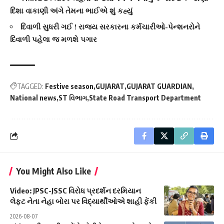
દિશા વાકાણી અંગે તેમના ભાઈએ શું કહ્યું
દિવાળી સુધરી ગઈ ! રાજ્ય સરકારના કર્મચારીઓ-પેન્શનરોને
દિવાળી પહેલા જ મળશે પગાર
TAGGED:
Festive season
GUJARAT
GUJARAT GUARDIAN
National news
ST વિભાગ
State Road Transport Department
You Might Also Like
Video: JPSC-JSSC વિરોધ પ્રદર્શન દરમિયાન
લેફ્ટ નેતા નેહા બોરા પર વિદ્યાર્થીઓએ શાહી ફેંકી
2026-08-07