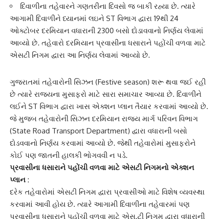
દિવાળીના તહેવારને ગણતરીના દિવસો જ બાકી રહ્યા છે. ત્યારે
આગામી દિવાળીને ધ્યાનમાં લઇને ST વિભાગ દ્વારા 19થી 24
ઓક્ટોબર દરમિયાન વધારાની 2300 બસો દોડાવવાનો નિર્ણય લેવામાં
આવ્યો છે. તહેવારો દરમિયાન પ્રવાસીના ધસારાને પહોંચી વળવા માટે
એસટી નિગમ દ્વારા આ નિર્ણય લેવામાં આવ્યો છે.
ગુજરાતમાં
તહેવારોની સિઝન
(Festive season) શરૂ થવા જઈ રહી
છે ત્યારે રાજ્યના મુસાફરો માટે સારા સમાચાર આવ્યા છે. દિવાળીને
લઈને
ST વિભાગ
દ્વારા ખાસ એક્શન પ્લાન તૈયાર કરવામાં આવ્યો છે.
જે મુજબ તહેવારોની સિઝન દરમિયાન
રાજ્ય માર્ગ પરિવન વિભાગ
(State Road Transport Department) દ્વારા વધારાની બસો
દોડવવાનો નિર્ણય કરવામાં આવ્યો છે. જેથી તહેવારોમાં મુસાફરોને
કોઈ પણ જાતની હાલકી ભોગવવી ન પડે.
પ્રવાસીના ધસારાને પહોંચી વળવા માટે એસટી નિગમનો એક્શન
પ્લાન :
દરેક તહેવારોમાં
એસટી નિગમ
દ્વારા પ્રવાસીઓ માટે વિશેષ વ્યવસ્થા
કરવામાં આવી હોય છે. ત્યારે આગામી દિવાળીના તહેવારમાં પણ
પ્રવાસીના ધસારાને પહોંચી વળવા માટે
એસ.ટી નિગમ
દ્વારા વધારાની