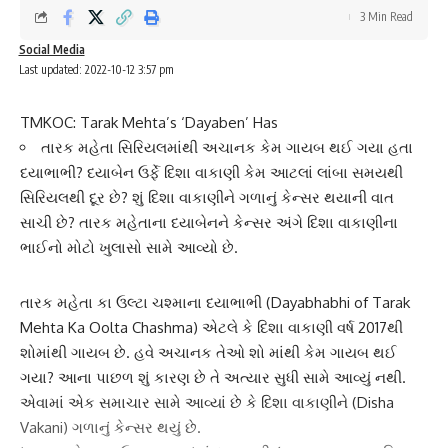
3 Min Read
Social Media
Last updated: 2022-10-12 3:57 pm
TMKOC: Tarak Mehta’s ‘Dayaben’ Has
તારક મહેતા સિરિયલમાંથી અચાનક કેમ ગાયબ થઈ ગયા હતા
દયાભાભી? દયાબેન ઉર્ફે દિશા વાકાણી કેમ આટલાં લાંબા સમયથી
સિરિયલથી દૂર છે? શું દિશા વાકાણીને ગળાનું કેન્સર થયાની વાત
સાચી છે? તારક મહેતાના દયાબેનને કેન્સર અંગે દિશા વાકાણીના
ભાઈનો મોટો ખુલાસો સામે આવ્યો છે.
તારક મહેતા કા ઉલ્ટા ચશ્માના
દયાભાભી
(Dayabhabhi of Tarak
Mehta Ka Oolta Chashma) એટલે કે દિશા વાકાણી વર્ષ 2017થી
શોમાંથી ગાયબ છે. હવે અચાનક તેઓ શો માંથી કેમ ગાયબ થઈ
ગયા? આના પાછળ શું કારણ છે તે અત્યાર સુધી સામે આવ્યું નથી.
એવામાં એક સમાચાર સામે આવ્યાં છે કે
દિશા વાકાણી
ને (Disha
Vakani) ગળાનું કેન્સર થયું છે.