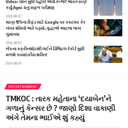
Video: ચીન સુધી પહોંચે એવી રેન્જ? ભારતે રાત્રે
કર્યું Agni-4નું સફળ પરીક્ષણ
2026-08-07
માત્ર ₹175ના રિફંડ માટે Google પર કસ્ટમર કેર
નંબર શોધવો ભારે પડ્યો, વૃદ્ધાએ આટલા લાખ
ગુમાવ્યા
2026-08-07
બેંકના સ્ક્રીનશોટથી લઈને ડિજિટલ રેકોર્ડ સુધી
મળશે કાયદાકીય શક્તિ!
2026-08-07
ENTERTAINMENT
TMKOC : તારક મહેતાના ‘દયાબેન’ને
ગળાનું કેન્સર છે ? જાણો દિશા વાકાણી
અંગે તેમના ભાઈએ શું કહ્યું