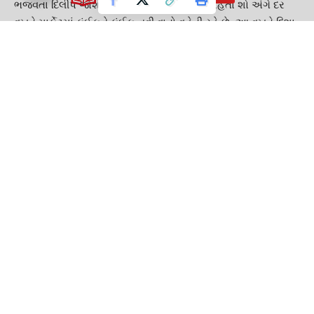
ભજવતા દિલીપ જોશીએ પણ જણાવ્યું કે તારક મહેતા શો અંગે દર
વખતે માર્કેટમાં કંઈકને કંઈક નવી વાતો વહેતી રહે છે. આ વખતે દિશા
અંગે ચાલેલી વાત પણ એક અફવા છે એના પર ધ્યાન ન આપો.
આ પણ વાંચો :-
દિવાળી સુધરી ગઈ ! રાજ્ય સરકારના કર્મચારીઓ-પેન્શનરોને
દિવાળી પહેલા જ મળશે પગાર
મારુ નામ આપો એટલે કોઈ લાયસન્સની જરૂર નથી.. કહેનાર
ધારાસભ્યએ બાઇક છોડાવવા પોલીસ ચોકી જવું પડ્યું
TAGGED:
Dayabhabhi
Disha Vakani
GUJARAT
GUJARAT GUARDIAN
National news
Tarak Mehta Ka Oolta Chashma