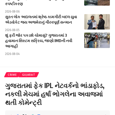
સ્પષ્ટીકરણ
2026-08-06
સુરત લોક અદાલતમાં શ્રેષ્ઠ કામગીરી બદલ યુવા
એડવોકેટ જય અજમેરાનું ગૌરવપૂર્ણ સન્માન
2026-08-05
શું ફરી જોર પકડશે ચોમાસું? ગુજરાતમાં 3
હવામાન સિસ્ટમ સક્રિય, જાણો IMDની નવી
આગાહી
2026-08-04
CRIME
GUJARAT
ગુજરાતમાં ફેક IPL નેટવર્કનો ભાંડાફોડ,
નકલી મેચમાં હર્ષા ભોગલેના અવાજમાં
થતી કોમેન્ટ્રી