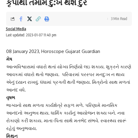
કૃપાથી તમામ દુ:ખ થશે દુર
3 Min Read
Social Media
Last updated: 2023-01-07 11:40 pm
08 January 2023, Horoscope Gujarat Guardian
મેષ
આત્મવિશ્વાસમાં વધારો થતાં યોગ્ય નિર્ણયો લઇ શકાય. શુક્રને કારણે
આવકમાં વધારો થતો જણાય. પરિવારમાં પરસ્પર મનદુઃખ ન થાય
એનું ધ્યાન રાખવું. ધંધામાં પ્રગતી થતી જણાય. મિત્રોનો સાથ મળતાં
આનંદ વધે.
વૃષભ
ભાગ્યનો સાથ મળતા કાર્યક્ષેત્રે સફળ મળે. પરિણામે માનસિક
આનંદનો અનુભવ થાય. ધાર્મિક કાર્યનું આયોજન શક્ય બને. નવા
રોકાણો કરી શકાય. માતા-પિતા સાથે મતભેદ સંભવે.
સ્વાસ્થ્ય સારૂં
રહેવું અનુભવાય.
મિથુન