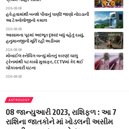
2026-08-08
હવે હવામાંથી બનશે પીવાનું પાણી! જાણો નોઇડાની
આ ટેક્નોલોજીનો કમાલ
2026-08-08
આસામના પૂરમાં અદભૂત દૃશ્ય! બધું વહેતું રહ્યું,
હનુમાનજીની મૂર્તિ રહી અડીખમ
2026-08-08
મોબાઈલ સ્નેચિંગ બન્યું મોતનું કારણ! ચાલુ
ટ્રેનમાંથી પટકાયો મુસાફર, CCTVમાં કેદ થઈ
ચોંકાવનારી ઘટના
2026-08-08
ASTROLOGY
08 જાન્યુઆરી 2023, રાશિફળ : આ 7
રાશિના જાતકોને માં ખોડલની અસીમ