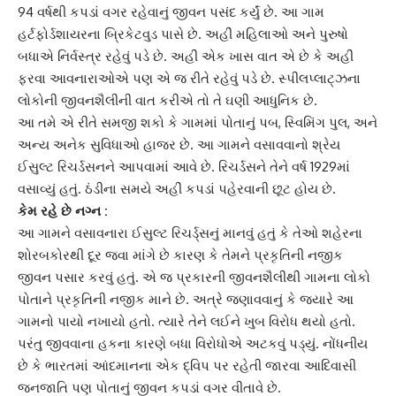
94 વર્ષથી કપડાં વગર રહેવાનું જીવન પસંદ કર્યું છે. આ ગામ
હર્ટફોર્ડશાયરના બ્રિકેટવુડ પાસે છે. અહીં મહિલાઓ અને પુરુષો
બધાએ નિર્વસ્ત્ર રહેવું પડે છે. અહીં એક ખાસ વાત એ છે કે અહીં
ફરવા આવનારાઓએ પણ એ જ રીતે રહેવું પડે છે.
સ્પીલપ્લાટ્ઝ
ના
લોકોની જીવનશૈલીની વાત કરીએ તો તે ઘણી આધુનિક છે.
આ તમે એ રીતે સમજી શકો કે ગામમાં પોતાનું પબ, સ્વિમિંગ પુલ, અને
અન્ય અનેક સુવિધાઓ હાજર છે. આ ગામને વસાવવાનો શ્રેય
ઈસુલ્ટ રિચર્ડસન
ને આપવામાં આવે છે. રિચર્ડસને તેને વર્ષ 1929માં
વસાવ્યું હતું. ઠંડીના સમયે અહીં કપડાં પહેરવાની છૂટ હોય છે.
કેમ રહે છે નગ્ન :
આ ગામને વસાવનારા
ઈસુલ્ટ રિચર્ડ્સ
નું માનવું હતું કે તેઓ શહેરના
શોરબકોરથી દૂર જવા માંગે છે કારણ કે તેમને પ્રકૃતિની નજીક
જીવન પસાર કરવું હતું. એ જ પ્રકારની જીવનશૈલીથી ગામના લોકો
પોતાને પ્રકૃતિની નજીક માને છે. અત્રે જણાવવાનું કે જ્યારે આ
ગામનો પાયો નખાયો હતો. ત્યારે તેને લઈને ખુબ વિરોધ થયો હતો.
પરંતુ જીવવાના હકના કારણે બધા વિરોધોએ અટકવું પડ્યું. નોંધનીય
છે કે ભારતમાં
આંદમાન
ના એક દ્વિપ પર રહેતી જારવા આદિવાસી
જનજાતિ પણ પોતાનું જીવન કપડાં વગર વીતાવે છે.