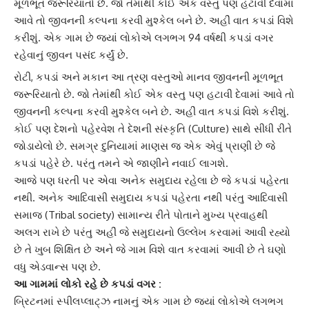
મૂળભૂત જરૂરિયાતો છે. જો તેમાંથી કોઈ એક વસ્તુ પણ હટાવી દેવામાં
આવે તો જીવનની કલ્પના કરવી મુશ્કેલ બને છે. અહીં વાત કપડાં વિશે
કરીશું. એક ગામ છે જ્યાં લોકોએ લગભગ 94 વર્ષથી કપડાં વગર
રહેવાનું જીવન પસંદ કર્યું છે.
રોટી, કપડાં અને મકાન આ ત્રણ વસ્તુઓ
માનવ જીવન
ની મૂળભૂત
જરૂરિયાતો છે. જો તેમાંથી કોઈ એક વસ્તુ પણ હટાવી દેવામાં આવે તો
જીવનની કલ્પના કરવી મુશ્કેલ બને છે. અહીં વાત કપડાં વિશે કરીશું.
કોઈ પણ દેશનો પહેરવેશ તે દેશની સંસ્કૃતિ (Culture) સાથે સીધી રીતે
જોડાયેલો છે. સમગ્ર દુનિયામાં માણસ જ એક એવું પ્રાણી છે જે
કપડાં પહેરે છે. પરંતુ તમને એ જાણીને નવાઈ લાગશે.
આજે પણ ધરતી પર એવા અનેક સમુદાય રહેલા છે જે કપડાં પહેરતા
નથી. અનેક આદિવાસી સમુદાય કપડાં પહેરતા નથી પરંતુ
આદિવાસી
સમાજ
(Tribal society) સામાન્ય રીતે પોતાને મુખ્ય પ્રવાહથી
અલગ રાખે છે પરંતુ અહીં જે સમુદાયનો ઉલ્લેખ કરવામાં આવી રહ્યો
છે તે ખુબ શિક્ષિત છે અને જે ગામ વિશે વાત કરવામાં આવી છે તે ઘણો
વધુ એડવાન્સ પણ છે.
આ ગામમાં લોકો રહે છે કપડાં વગર :
બ્રિટનમાં
સ્પીલપ્લાટ્ઝ
નામનું એક ગામ છે જ્યાં લોકોએ લગભગ