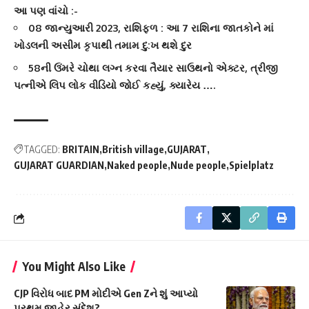
આ પણ વાંચો :-
08 જાન્યુઆરી 2023, રાશિફળ : આ 7 રાશિના જાતકોને માં
ખોડલની અસીમ કૃપાથી તમામ દુ:ખ થશે દુર
58ની ઉંમરે ચોથા લગ્ન કરવા તૈયાર સાઉથનો એક્ટર, ત્રીજી
પત્નીએ લિપ લોક વીડિયો જોઈ કહ્યું, ક્યારેય ….
TAGGED:
BRITAIN
British village
GUJARAT
GUJARAT GUARDIAN
Naked people
Nude people
Spielplatz
You Might Also Like
CJP વિરોધ બાદ PM મોદીએ Gen Zને શું આપ્યો
પ્રથમ જાહેર સંદેશ?