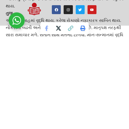
થાય.
તુલા
આનંદ ઉત્સાહમાં વૃદ્ધિ થાય. કરેલા રોકાણો નફાકારક સાબિત થાય.
નોકરીમાં બઢતી અને ધંધામાં પ્રગતિના યોગ બને છે. માતૃપક્ષ તરફથી
સારા સમાચાર મળે. સંતાન સાથે મતભેદ ટાળવા.
માન-સન્માન
માં વૃદ્ધિ
થાય.
વૃ‌શ્ચિક
આવક વધતા માનસિક ચિંતા ઓછી થતી જણાય છતાં અકારણ
અજંપો રહે. પરિવારના તમામ સભ્યોનો સાથ-સહકાર મળતો જણાય.
પિતા તરફથી
આર્થિક લાભ
મળવાના યોગ છે. સંતાન સંબંધી ચિંતા
સતાવે. ભાગ્યનો સાથ મળતો અનુભવાય.
ધન
આવક વધતા માનસિક‌ ચિંતા ઓછી થતી જણાય છતાં અકારણ
અજંપો રહે. પરિવારના તમામ સભ્યોનો સાથ સહકાર મળતો જણાય.
પિતા તરફથી આર્થિક લાભ મળવાના યોગ છે. સંતાન સંબંધી ચિંતા
સતાવે. ભાગ્યનો સાથ મળતો અનુભવાય.
મકર
ગુરુ-ચન્દ્રને કારણે આનંદમાં વધારો થાય. આર્થિક પાસુ મજબૂત