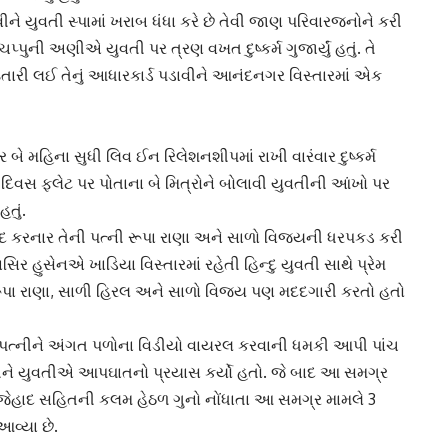
 યુવતી સ્પામાં ખરાબ ધંધા કરે છે તેવી જાણ પરિવારજનોને કરી
ચપ્પુની અણીએ યુવતી પર ત્રણ વખત દુષ્કર્મ ગુજાર્યું હતું. તે
ારી લઈ તેનું આધારકાર્ડ પડાવીને આનંદનગર વિસ્તારમાં એક
પર બે મહિના સુધી
લિવ ઈન રિલેશનશીપ
માં રાખી વારંવાર દુષ્કર્મ
વસ ફ્લેટ પર પોતાના બે મિત્રોને બોલાવી યુવતીની આંખો પર
હતું.
દ કરનાર તેની પત્ની રૂપા રાણા અને સાળો વિજયની ધરપકડ કરી
સિર હુસેનએ ખાડિયા વિસ્તારમાં રહેતી હિન્દુ યુવતી સાથે
પ્રેમ
ી રૂપા રાણા, સાળી હિરલ અને સાળો વિજય પણ મદદગારી કરતો હતો
ત્નીને અંગત પળોના
વિડીયો વાયરલ
કરવાની ધમકી આપી પાંચ
ળીને યુવતીએ આપઘાતનો પ્રયાસ કર્યો હતો. જે બાદ આ સમગ્ર
 જેહાદ
સહિતની કલમ હેઠળ ગુનો નોંધાતા આ સમગ્ર મામલે 3
વ્યા છે.