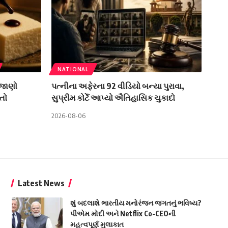
NATIONAL
 જાણો
પત્નીના અફેરના 92 વીડિયો બન્યા પુરાવા,
તો
સુપ્રીમ કોર્ટે આપ્યો ઐતિહાસિક ચુકાદો
2026-08-06
Latest News
શું બદલાશે ભારતીય મનોરંજન જગતનું ભવિષ્ય?
પીએમ મોદી અને Netflix Co-CEOની
મહત્વપૂર્ણ મુલાકાત