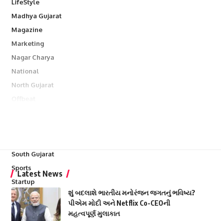
LifeStyle
Madhya Gujarat
Magazine
Marketing
Nagar Charya
National
North Gujarat
Offbeat
Politics
Science
Science & Technology
South Gujarat
Sports
Latest News
Startup
શું બદલાશે ભારતીય મનોરંજન જગતનું ભવિષ્ય?
Surat City
પીએમ મોદી અને Netflix Co-CEOની
Weather
મહત્વપૂર્ણ મુલાકાત