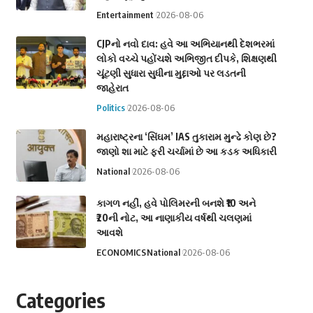
Entertainment
2026-08-06
CJPનો નવો દાવ: હવે આ અભિયાનથી દેશભરમાં
લોકો વચ્ચે પહોંચશે અભિજીત દીપકે, શિક્ષણથી
ચૂંટણી સુધારા સુધીના મુદ્દાઓ પર લડતની
જાહેરાત
Politics
2026-08-06
મહારાષ્ટ્રના ‘સિંઘમ’ IAS તુકારામ મુન્ઢે કોણ છે?
જાણો શા માટે ફરી ચર્ચામાં છે આ કડક અધિકારી
National
2026-08-06
કાગળ નહીં, હવે પોલિમરની બનશે ₹10 અને
₹20ની નોટ, આ નાણાકીય વર્ષથી ચલણમાં
આવશે
ECONOMICS
National
2026-08-06
Categories