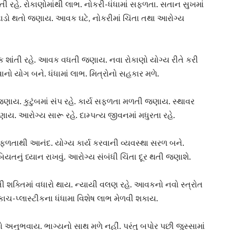
તી રહે. રોકાણોમાંથી લાભ. નોકરી-ધંધામાં સફળતા. સતાન સુખમાં
 ઘટાડો થતો જણાય. આવક ઘટે,
નોકરી
માં ચિંતા તથા આરોગ્ય
ાંતી રહે. આવક વધતી જણાય. નવા રોકાણો યોગ્ય રીતે કરી
વાનો યોગ બને.
ધંધામાં લાભ
. મિત્રોનો સહકાર મળે.
ણાય. કુટુંબમાં સંપ રહે. કાર્ય સફળતા મળતી જણાય. સ્થાવર
ાય. આરોગ્ય સારૂ રહે. દામ્પત્ય જીવનમાં મધુરતા રહે.
ફળતાથી આનંદ. યોગ્ય કાર્ય કરવાની વ્યવસ્થા સરળ બને.
િયતનું ધ્યાન રાખવું.
આરોગ્ય સંબંધી
ચિંતા દૂર થતી જણાશે.
રતી શક્તિમાં વધારો થાય. ન્યાયી વલણ રહે. આવકનો નવો સ્ત્રોત
ાચ-પ્લાસ્ટીકના ધંધામા વિશેષ લાભ મેળવી શકાય.
ો અનુભવાય. ભાગ્યનો સાથ મળે નહીં. પરંતુ બપોર પછી જુસ્સામાં