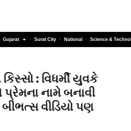
Gujarat
Surat City
National
Science & Techno
સ્સો : વિધર્મી યુવકે
ે પ્રેમના નામે બનાવી
ર, બીભત્સ વીડિયો પણ