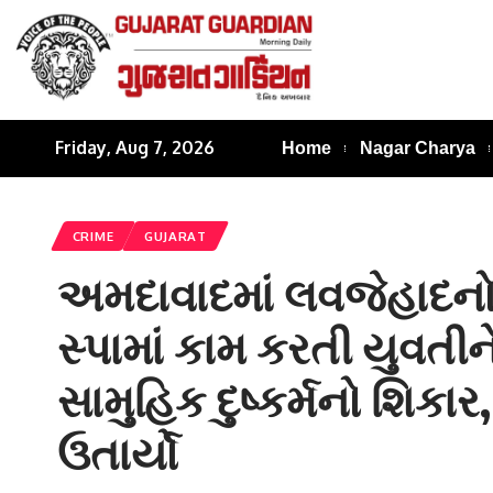
Friday, Aug 7, 2026
Home
Nagar Charya
CRIME
GUJARAT
અમદાવાદમાં લવજેહાદનો કિ
સ્પામાં કામ કરતી યુવતીન
સામુહિક દુષ્કર્મનો શિકા
ઉતાર્યો