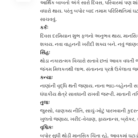
આર્થિક બાબતો અંગે સારો દિવસ, પરિવારમાં પણ શાં
વધારો થાય. પરંતુ બપોર બાદ તમામ પરિસ્થિતિમાં
સાચવવું.
કર્કઃ
દિવસ દરમિયાન શુભ ફળનો અનુભવ થાય. માનસિક શ
શકાય. નવા વાહનની ખરીદી શક્ય બને. નવું જાણ
સિંહઃ
થોડા નકારાત્મક વિચારો સતાવે છતાં આવક વધતી જ
જંગમ મિલકતથી લાભ. સંતાનના પ્રશ્નો ઉકેલાતા જણ
ક
ન્યાઃ
નાણાંની વૃદ્ધિ થતી જણાય. નાના ભાઇ-બહેનની સ
ધંધાકીય ક્ષેત્રે સાવધાની રાખવી જરૂરી. માતાની તબ
તુલાઃ
જુસ્સો, ચાણક્ય નીતિ, સાચું-ખોટું પારખવાની કુદ
ખુલતો જણાય. ખરીદ-વેચાણ, ફાયનાન્સ, બ્રોકર, ક
વૃશ્ચિકઃ
બપોર સુધી થોડી માનસિક ચિંતા રહે. આવકમાં ઘટાડ