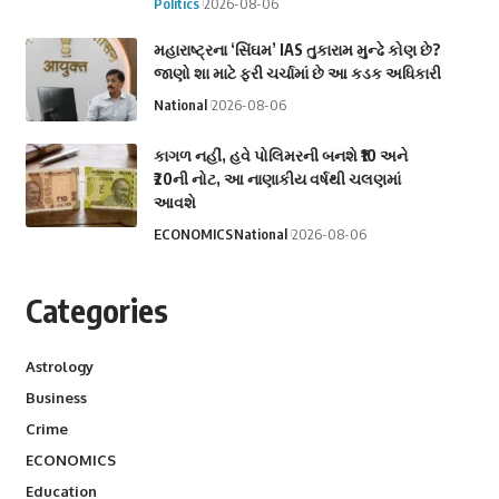
Politics
2026-08-06
મહારાષ્ટ્રના ‘સિંઘમ’ IAS તુકારામ મુન્ઢે કોણ છે?
જાણો શા માટે ફરી ચર્ચામાં છે આ કડક અધિકારી
National
2026-08-06
કાગળ નહીં, હવે પોલિમરની બનશે ₹10 અને
₹20ની નોટ, આ નાણાકીય વર્ષથી ચલણમાં
આવશે
ECONOMICS
National
2026-08-06
Categories
Astrology
Business
Crime
ECONOMICS
Education