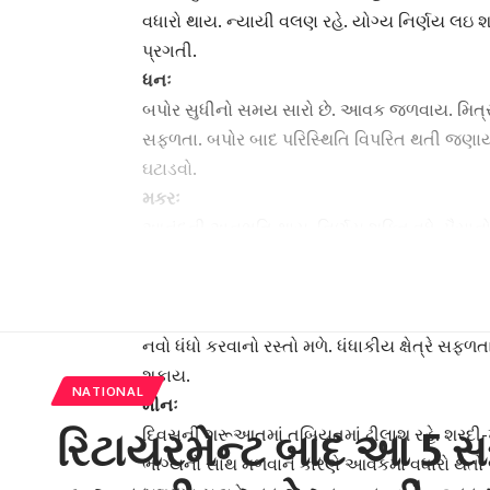
વધારો થાય. ન્યાયી વલણ રહે. યોગ્ય નિર્ણય લઇ શકા
પ્રગતી.
ધનઃ
બપોર સુધીનો સમય સારો છે. આવક જળવાય. મિત્રો
સફળતા. બપોર બાદ પરિસ્થિતિ વિપરિત થતી જણાય.
ઘટાડવો.
મકરઃ
આનંદની અનુભૂતિ થાય. નિર્ણય શક્તિ વધે. પૈસાનો 
વખતસર લાભ મળે. જૂના મિત્રો મળે તથા નવી ઓળ
કુંભઃ
ભાગ્યમાં વૃદ્ધિ થતી જણાય. ઓછી મહેનતે વધુ લા
નવો ધંધો કરવાનો રસ્તો મળે. ધંધાકીય ક્ષેત્રે સફ
શકાય.
NATIONAL
મીનઃ
રિટાયરમેન્ટ બાદ આ 5 સર
દિવસની શરૂઆતમાં તબિયતમાં ઢીલાશ રહે. શરદી-
ભાગ્યનો સાથ મળવાને કારણે આવકમાં વધારો થતો 