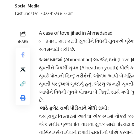
Social Media
Last updated: 2022-11-23 8:25 am
A case of love jihad in Ahmedabad
સ્પામાં કામ કરતી યુવતીને વિધર્મી યુવકએ પ્રે
SHARE
સનસનાટી મચી છે.
અમદાવાદ
માં (Ahmedabad)
લવજેહાદ
નો (Love Ji
યુવતીને વિધર્મી યુવક (A heathen youth) પીછો કરી બ
યુવકે પોતાની
હિન્દુ
તરીકેની ઓળખ આપી બે મહિન
યુવતી પર દુષ્કર્મ ગુજાર્યું હતું. એટલું જ નહીં યુવત
આપીને વિધર્મી યુવકે પોતાના બે મિત્રો સાથે મળી
છે.
ભાડે ફ્લેટ રાખી પીડિતાને ગોંધી રાખી :
વસ્ત્રાપુર વિસ્તાર
માં આવેલા એક સ્પામાં નોકરી કર
એક સમીર પ્રજાપતિ નામના યુવક સાથે પરિચય થયો
નાસિર હુસેન હોવાનું છુપાવી યુવતીનો પીછો કરવાનું શર