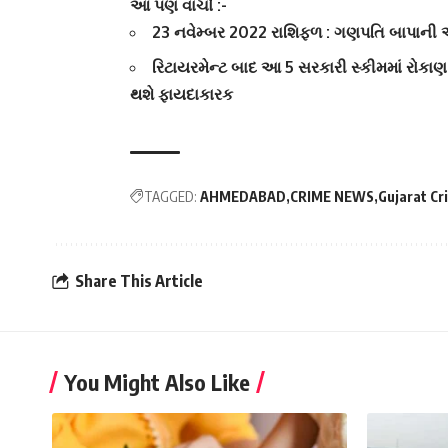
આ પણ વાંચો :-
23 નવેમ્બર 2022 રાશિફળ : ગણપતિ બાપાની
રિટાયરમેન્ટ બાદ આ 5 સરકારી સ્કીમમાં રોકા
થશે ફાયદાકારક
TAGGED:
AHMEDABAD
CRIME NEWS
Gujarat Cr
Share This Article
You Might Also Like