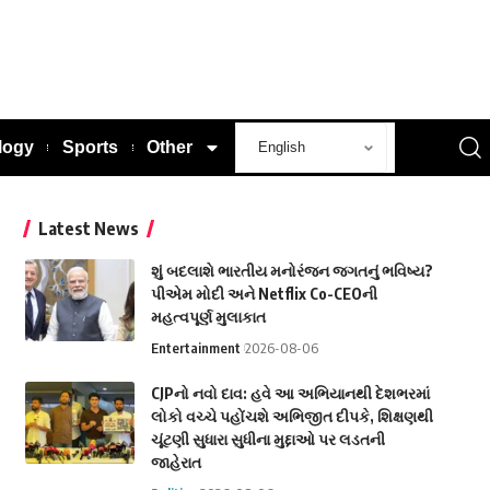
logy
Sports
Other
Latest News
શું બદલાશે ભારતીય મનોરંજન જગતનું ભવિષ્ય?
પીએમ મોદી અને Netflix Co-CEOની
મહત્વપૂર્ણ મુલાકાત
Entertainment
2026-08-06
CJPનો નવો દાવ: હવે આ અભિયાનથી દેશભરમાં
લોકો વચ્ચે પહોંચશે અભિજીત દીપકે, શિક્ષણથી
ચૂંટણી સુધારા સુધીના મુદ્દાઓ પર લડતની
જાહેરાત