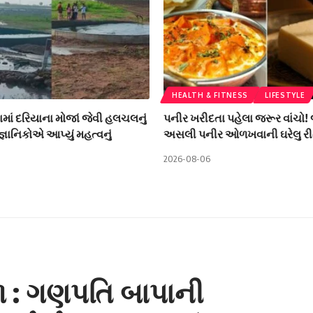
HEALTH & FITNESS
LIFESTYLE
ામાં દરિયાના મોજાં જેવી હલચલનું
પનીર ખરીદતા પહેલા જરૂર વાંચો!
ૈજ્ઞાનિકોએ આપ્યું મહત્વનું
અસલી પનીર ઓળખવાની ઘરેલુ રી
2026-08-06
ળ : ગણપતિ બાપાની