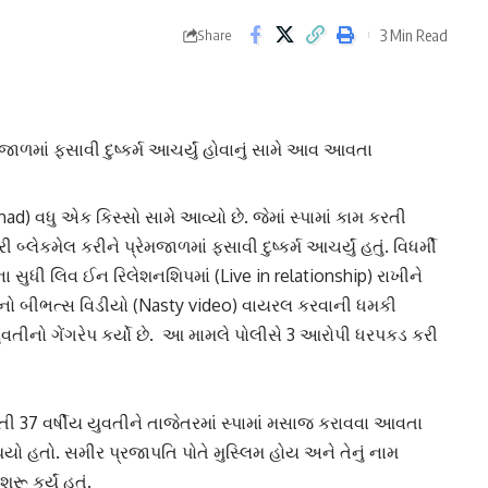
3 Min Read
Share
મજાળમાં ફસાવી દુષ્કર્મ આચર્યું હોવાનું સામે આવ આવતા
had) વધુ એક કિસ્સો સામે આવ્યો છે. જેમાં સ્પામાં કામ કરતી
્લેકમેલ કરીને પ્રેમજાળમાં ફસાવી દુષ્કર્મ આચર્યું હતું. વિધર્મી
ા સુધી
લિવ ઈન રિલેશનશિપ
માં (Live in relationship) રાખીને
ીનો
બીભત્સ વિડીયો
(Nasty video) વાયરલ કરવાની ધમકી
 યુવતીનો ગેંગરેપ કર્યો છે. આ મામલે પોલીસે 3 આરોપી ધરપકડ કરી
તી 37 વર્ષીય યુવતીને તાજેતરમાં
સ્પામાં મસાજ
કરાવવા આવતા
 હતો. સમીર પ્રજાપતિ પોતે મુસ્લિમ હોય અને તેનું નામ
ૂ કર્યું હતું.