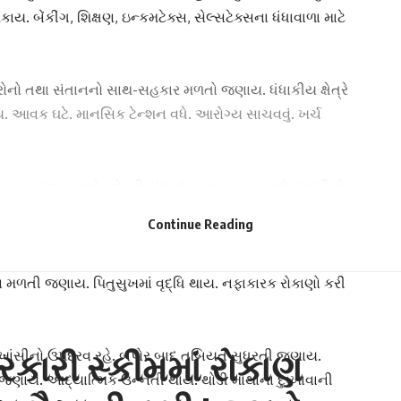
ય. બેંકીંગ, શિક્ષણ, ઇન્કમટેક્સ, સેલ્સટેક્સના ધંધાવાળા માટે
નો તથા સંતાનનો સાથ-સહકાર મળતો જણાય. ધંધાકીય ક્ષેત્રે
 આવક ઘટે. માનસિક ટેન્શન વધે. આરોગ્ય સાચવવું. ખર્ચ
બગાડ અટકાવવો. નોકરી, ધંધામાં સારા સમાચાર મળે. લક્ષ્મીનો
ખાણ થાય. અન્યની સેવા કરવાનો અવસર પ્રાપ્‍ત થાય.
Continue Reading
ભ મળતો જણાય. ધાર્મિક યાત્રા. પ્રવાસનું આયોજન શક્ય બને.
ળતા મળતી જણાય. પિતુસુખમાં વૃદ્ધિ થાય. નફાકારક રોકાણો કરી
કારી સ્કીમમાં રોકાણ
ખાંસીનો ઉપદ્રવ રહે. બપોર બાદ તબિયત સુધરતી જણાય.
જણાય. આદ્યાત્મિક ઉન્‍નતી થાય. થોડી માથાના દુઃખાવાની