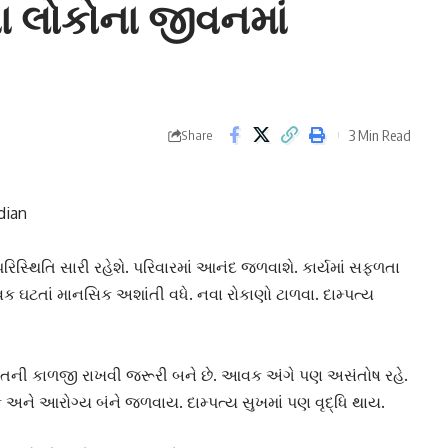
 લોકોના જીવનમાં
3 Min Read
Share
dian
સ્થિતિ સારી રહેશે. પરિવારમાં આનંદ જળવાશે. કાર્યમાં સફળતા
ઘટતાં માનસિક અશાંતી વધે. નવા રોકાણો ટાળવા. દામ્પત્ય
તની કાળજી રાખવી જરૂરી બને છે. આવક અંગે પણ અસંતોષ રહે.
અને આરોગ્ય
બંને જળવાય. દામ્પત્ય સુખમાં પણ વૃદ્ધિ થાય.