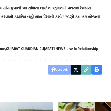
 અસીમ કૃપાથી આ રાશિના લોકોના જીવનમાં પથરાશે ઉજાસ
ણ કરવાથી ક્યારેય નહીં થાય પૈસાની કમી ! જાણો કઇ-કઇ યોજના
ime
GUJARAT GUARDIAN
GUJARATI NEWS
Live In Relationship
Facebook