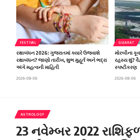
FESTIVAL
GUJARAT
રક્ષાબંધન 2026: ગુજરાતમાં ક્યારે ઉજવાશે
મોરબીના કૂવ
રક્ષાબંધન? જાણો તારીખ, શુભ મુહૂર્ત અને ભદ્રા
રહસ્ય શું? વ
અંગે મહત્વની માહિતી
સ્પષ્ટીકરણ
2026-08-06
2026-08-06
ASTROLOGY
23 નવેમ્બર 2022 રાશિફ