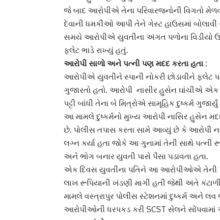
જે બાદ આરોપીએ તેના પરિવારજનોની વિગતો મેળવીને
દેવાની ધમકીઓ આપી તેને
ગેસ્ટ હાઉસ
માં બોલાવી 
સમયે આરોપીએ યુવતીના
અંગત પળોના વિડીયો
ઉત
ફ્લેટ ભાડે રાખ્યું હતું.
આરોપી સાળો અને પત્ની પણ મદદ કરતા હતા :
આરોપીએ યુવતીને
સ્પાની નોકરી
છોડાવીને ફ્લેટ 
ગુજારતો હતો. આરોપી નાસીર હુસેન ઘાંચીએ એક દિ
પટ્ટી બાંધી તેના બે મિત્રોએ
સામૂહિક દુષ્કર્મ
ગુજાર્યું 
આ મામલે
દુષ્કર્મનો
મુખ્ય આરોપી નાસિર હુસેન મદ
છે. પોલીસ તપાસ કરતા સામે આવ્યું છે કે આરોપી ના
લગ્ન
કર્યા હતા જોકે આ ગુનામાં તેની સાથે પત્ન
અને ભોગ બનાર યુવતી પાસે પૈસા પડાવતા હતા.
એક દિવસ યુવતીના પતિને આ આરોપીઓએ તેની પ
લાખ રૂપિયાની ખંડણી માગી હતી જેથી અંતે કંટા
મામલે વસ્ત્રાપુર પોલીસ સ્ટેશનમાં
દુષ્કર્મ અને લવ
આરોપીઓની ધરપકડ કરી SCST સેલને સોંપવામાં આ