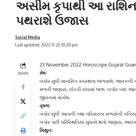
અસીમ કૃપાથી આ રાશિના
પથરાશે ઉજાસ
Social Media
Last updated: 2022-11-22 10:20 pm
23 November 2022 Horoscope Gujarat Guar
મેષઃ
SHARE
બપોર સુધી માનસિક સ્વસ્થતા જળવાશે. આવકની પરિ
મળતી જણાય. નોકરી-ધંધામાં લાભ. બપોર બાદ આવક 
જીવનમાં સંતોષ.
વૃષભઃ
બપોર સુધી આપની તથા પરિવારના સભ્યોની તબિય
બપોર પછી પરિસ્થિતિમાં સુધારો થતો જણાય.
આવક 
મિથુનઃ