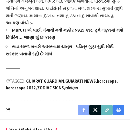
મનોબળ મજબૂત બને. બપોર બાદ આવક જળવાય. પરિવારમાં સુખ-
શાંતિનો અનુભવ થાય. કાર્યક્ષેત્રે સફળતા મળે. દામ્પત્ય સુખમાં વૃદ્ધિ
થતી જણાય. માથાના દુઃખાવા તથા હાડકાના દુઃખાવાથી સાચવવું.
આ પણ વાંચો :-
Maruti એ પાછી મંગાવી નવી નક્કોર 9925 કાર, હવે મફતમાં થશે
રિપેરિંગ… જાણો શું છે કારણ
સાવ સરળ બનશે અમરનાથ યાત્રા ! પવિત્ર ગુફા સુધી મોદી
સરકાર બનાવી રહી છે માર્ગ
TAGGED:
GUJARAT GUARDIAN
GUJARATI NEWS
horoscope
horoscope 2022
ZODIAC SIGNS
રાશિફળ