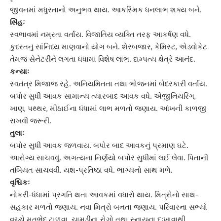
જીવનમાં મધુરતાનો અનુભવ થાય. આકસ્મિક ધનલાભ શક્ય બને.
સિંહઃ
સ્વભાવમાં નમ્રતા વર્તાય. વિજાતિય વ્યક્તિ તરફ આકર્ષણ વધે.
કુદરતનું સાંનિધ્ય માણવાનો યોગ બને. શેરબજાર, કેમિસ્ટ, એડવોકેટ
તેમજ સેનેટરીને લગતા ધંધામાં વિશેષ લાભ. દામ્પત્ય ક્ષેત્રે આનંદ.
કન્યાઃ
સ્વતંત્ર મિજાજ રહે. અનિયમિતતા તથા ભોજનમાં બેદરકારી વર્તાય.
બપોર સુધી આવક સામાન્ય ત્યારબાદ આવક વધે. એંજીનિયરિંગ,
ખાણ, પથ્થર, મીઠાઈના ધંધામાં લાભ મળતો જણાય. આંખની કાળજી
રાખવી જરૂરી.
તુલાઃ
બપોર સુધી આવક જળવાય. બપોર બાદ આવકનું પ્રમાણ ઘટે.
આરોગ્ય સાચવવું. અગત્યના નિર્ણયો બપોર સુધીમાં લઈ લેવા. પિતાની
તબિયત સાચવવી. યશ-પ્રતિષ્ઠા વધે. ભાગ્યનો સાથ મળે.
વૃશ્ચિકઃ
નોકરી-ધંધામાં પ્રગતિ થતા આવકમાં વધારો થાય. મિત્રોનો સાથ-
સહકાર મળતો જણાય. નવા મિત્રો બનતા જણાય. પરિવારના સભ્યો
વચ્ચે મતભેદ ટાળવા. ચામડીના રોગો તથા સ્નાયુના દુઃખાવાથી