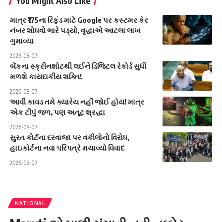
You Might Also Like
માત્ર ₹175ના રિફંડ માટે Google પર કસ્ટમર કેર
નંબર શોધવો ભારે પડ્યો, વૃદ્ધાએ આટલા લાખ
ગુમાવ્યા
2026-08-07
બેંકના સ્ક્રીનશોટથી લઈને ડિજિટલ રેકોર્ડ સુધી
મળશે કાયદાકીય શક્તિ!
2026-08-07
આવી કાવડ તમે ક્યારેય નહીં જોઈ હોય! માત્ર
એક ટીપું જળ, પણ અતૂટ શ્રદ્ધા
2026-08-07
સુરત કોર્ટના દરવાજા પર વકીલોનો વિરોધ,
હાઇકોર્ટના નવા પરિપત્રે મચાવ્યો વિવાદ
2026-08-07
NATIONAL