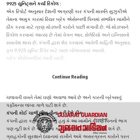
9925 યુનિટ્સને કર્યા રિકોલ :
એક રિપોર્ટ અનુસાર દેશની અગ્રણી કાર કંપની
મારુતિ સુઝુકી
એ
તેમના અમુક કારમાં રિયર બ્રેક એસેમ્બલી પિનમાં સંભવિત ખામીને
ઠીક કરવા માટે ત્રણ મોડલની કારોને પાછી મંગાવી છે. જે
મોડલ્સને
રિકોલ
કરવામાં આવ્યા છે તેમાં વેગન આર, સેલેરિયો અને ઇગ્નિસનો
સમાવેશ થાય છે. કંપની દ્વારા શેર કરવામાં આવેલી માહિતી અનુસાર,
કુલ 9,925 યુનિટ રિપેર માટે પાછા બોલાવવામાં આવશે.
બ્રેક એસેમ્બલીમાં આવી ખામી :
મારુતિ સુઝુકી ઈન્ડિયા
દ્વારા આ માહિતી કંપનીની વેબસાઈટ પર પણ
શેર કરવામાં આવી હતી અને તેમાં કહેવામાં આવ્યું છે કે
રિયર બ્રેક
Continue Reading
એસેમ્બલી પિન પાર્ટ
માં સંભવિત ખામીને કારણે ત્રણ હેચબેક કારને
રિકોલ કરવામાં આવી રહી છે. કારના આ ભાગમાં ખામીને કારણે કાર
ચલાવતી વખતે તેમાં ઘણો અવાજ આવે છે અને કારની બ્રેક્સનું
પર્ફોમન્સ લાંબા ગાળે ઘટી શકે છે.
કંપની કોઈ ચાર્જ લીધા વીના કરી દેશે ઠીક :
કંપની દ્વારા કહેવામાં આવ્યું હતું કે આ ખામીને કારણે પિનનો ભાગ
પણ તૂટી શકે છે અને તેના કારણે જોરથી અવાજ આવી શકે છે.
ગ્રાહકોની સુરક્ષાને ધ્યાનમાં રાખીને અમે અસરગ્રસ્ત કારોને પરત