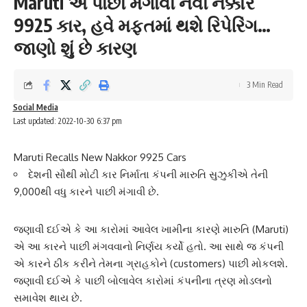
Maruti એ પાછી મંગાવી નવી નક્કોર
9925 કાર, હવે મફતમાં થશે રિપેરિંગ…
જાણો શું છે કારણ
3 Min Read
Social Media
Last updated: 2022-10-30 6:37 pm
Maruti Recalls New Nakkor 9925 Cars
દેશની સૌથી મોટી કાર નિર્માતા કંપની મારુતિ સુઝુકીએ તેની
9,000થી વધુ કારને પાછી મંગાવી છે.
જણાવી દઈએ કે આ કારોમાં આવેલ ખામીના કારણે
મારુતિ
(Maruti)
એ આ કારને પાછી મંગવવાનો નિર્ણય કર્યો હતો. આ સાથે જ કંપની
એ કારને ઠીક કરીને તેમના ગ્રાહકોને (customers) પાછી મોકલશે.
જણાવી દઈએ કે પાછી બોલાવેલ કારોમાં કંપનીના
ત્રણ મોડલ
નો
સમાવેશ થાય છે.