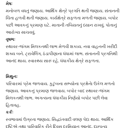
મેષઃ
મનોબળ વધતું જણાય. આર્થિક ક્ષેત્રે પ્રગતિ થતી જણાય. સંતાનની
ચિંતા હળવી થતી જણાય. કાર્યક્ષેત્રે સફળતા મળતી જણાય. બપોર
પછી આવકનું પ્રમાણ ઘટે. માતાની તબિયતનું ધ્યાન રાખવું. પોતાનું
આરોગ્ય સાચવવું.
વૃષભઃ
સ્થાવર-જંગમ મિલકતથી લાભ મેળવી શકાય. નવા વાહનની ખરીદી
શક્ય બને. ટ્રાવેલિંગ, ઠંડાપીણાના ધંધામાં લાભ. સંતાનની પ્રગતિથી
આનંદ થાય. સ્વાસ્થ્ય સારું રહે. ધંધાકીય ક્ષેત્રે સફળતા.
મિથુનઃ
પરિવારમાં પ્રેમ જળવાય. કુટુંબના સભ્યોના પ્રશ્નોનાે ઉકેલ મળતો
જણાય.
આવકનું પ્રમાણ
જળવાય. બપોર બાદ સ્થાવર-જંગમ
મિલકતથી લાભ. અગત્યના ધંધાકીય નિર્ણયો બપોર પછી લેવા
હિતાવહ.
કર્કઃ
સ્વભાવમાં ઉગ્રતા જણાય. સિદ્ધાંતવાદી વલણ પેદા થાય. આર્થિક
દૃષ્ટિએ તથા પારિવારિક રીતે દિવસ દરમિયાન આનંદ. દામ્પત્ય