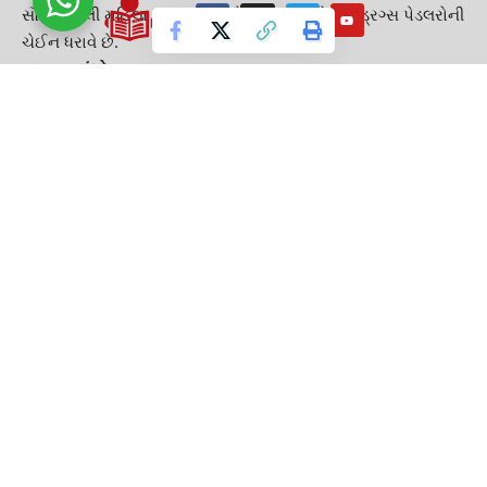
સૌથી પહેલી મહિલા ડ્રગ્સ ડિલર છે અને 100 જેટલા ડ્રગ્સ પેડલરોની
ચેઈન ધરાવે છે.
આ પણ વાંચો :-
કોંગ્રેસની મીટિંગની વાત લીક ? એક્ટિવ થઈ જાઓ નહિંતર AAP
પતાવી નાખશે
!
આ રાજ્યમાં ભાજપને જબરદસ્ત મોટો ઝટકો, દિગ્ગજ નેતાએ
6500 કાર્યકારો સાથે છોડી પાર્ટી
TAGGED:
CRIME NEWS
Drug addiction
Female drug dealer
GUJARAT
GUJARAT GUARDIAN
INDIA NEWS
Raw material