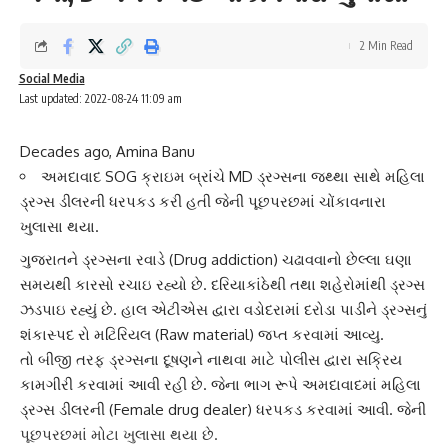
2 Min Read
Social Media
Last updated: 2022-08-24 11:09 am
Decades ago, Amina Banu
અમદાવાદ SOG ક્રાઇમ બ્રાંચે MD ડ્રગ્સના જથ્થા સાથે મહિલા
ડ્રગ્સ ડીલરની ધરપકડ કરી હતી જેની પૂછપરછમાં ચોંકાવનારા
ખુલાસા થયા.
ગુજરાતને
ડ્રગ્સના રવાડે
(Drug addiction) ચઢાવવાનો છેલ્લા ઘણા
સમયથી કારસો રચાઇ રહ્યો છે. દરિયાકાંઠેથી તથા શહેરોમાંથી ડ્રગ્સ
ઝડપાઇ રહ્યું છે. હાલ એટીએસ દ્વારા
વડોદરા
માં દરોડા પાડીને ડ્રગ્સનું
શંકાસ્પદ રો મટિરિયલ (Raw material) જપ્ત કરવામાં આવ્યુ.
તો બીજી તરફ
ડ્રગ્સના દૂષણ
ને નાથવા માટે પોલીસ દ્વારા સક્રિય
કામગીરી કરવામાં આવી રહી છે. જેના ભાગ રૂપે અમદાવાદમાં
મહિલા
ડ્રગ્સ ડીલર
ની (Female drug dealer) ધરપકડ કરવામાં આવી. જેની
પૂછપરછમાં મોટા ખુલાસા થયા છે.