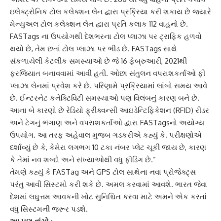
ઇલેક્ટ્રોનિક ટોલ કલેક્શન લેન દ્વારા પ્રક્રિયા કરી શકાય છે જ્યારે
મેન્યુઅલ ટોલ કલેક્શન લેન દ્વારા પ્રતિ કલાક 112 વાહનો છે.
FASTags
ના ઉપયોગથી દેશભરના ટોલ પ્લાઝા પર ટ્રાફિક હળવો
થયો છે, તેમ છતાં ટોલ પ્લાઝા પર ભીડ છે. FASTags સાથે
સંકળાયેલી કેટલીક સમસ્યાઓ છે જે 16 ફેબ્રુઆરી, 2021થી
ફરજિયાત બનાવવામાં આવી હતી. ઓછા સંતુલન વપરાશકર્તાઓ ફી
પ્લાઝા લેનમાં પ્રવેશ કરે છે. પરિણામે પ્રક્રિયામાં લાંબો સમય આવે
છે. ઈન્ટરનેટ કનેક્ટિવિટી સમસ્યાઓ પણ વિલંબનું કારણ બને છે.
આના બે કારણો છે રેડિયો ફ્રીક્વન્સી આઇડેન્ટિફિકેશન (RFID) રીડર
અને ટેગનું ભંગાણ અને વપરાશકર્તાઓ દ્વારા
FASTags
નો અયોગ્ય
ઉપયોગ. આ તરફ અહેવાલ મુજબ ગડકરીએ કહ્યું કે. પરીક્ષણોએ
દર્શાવ્યું છે કે, કેમેરા લગભગ 10 ટકા નંબર પ્લેટ ચૂકી જાય છે, કારણ
કે તેમાં નવ શબ્દો અને સંખ્યાઓથી વધુ ફીડિંગ છે.”
તેમણે કહ્યું કે
FASTag
અને GPS ટોલ સાથેના નવા પ્રોજેક્ટ્સ
પરંતુ આવી સિસ્ટમો કરી શકે છે. અમલ કરવામાં આવશે. ભારત જેવા
દેશમાં લઘુત્તમ આવકની ખોટ સુનિશ્ચિત કરવા માટે અમને એક કરતાં
વધુ સિસ્ટમની જરૂર પડશે.