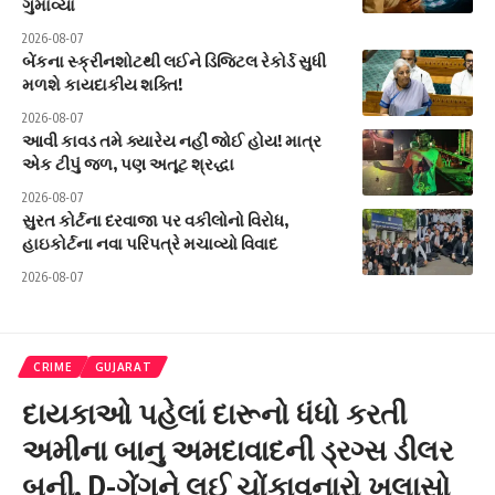
ગુમાવ્યા
2026-08-07
બેંકના સ્ક્રીનશોટથી લઈને ડિજિટલ રેકોર્ડ સુધી
મળશે કાયદાકીય શક્તિ!
2026-08-07
આવી કાવડ તમે ક્યારેય નહીં જોઈ હોય! માત્ર
એક ટીપું જળ, પણ અતૂટ શ્રદ્ધા
2026-08-07
સુરત કોર્ટના દરવાજા પર વકીલોનો વિરોધ,
હાઇકોર્ટના નવા પરિપત્રે મચાવ્યો વિવાદ
2026-08-07
CRIME
GUJARAT
દાયકાઓ પહેલાં દારૂનો ધંધો કરતી
અમીના બાનુ અમદાવાદની ડ્રગ્સ ડીલર
બની, D-ગેંગને લઈ ચોંકાવનારો ખુલાસો