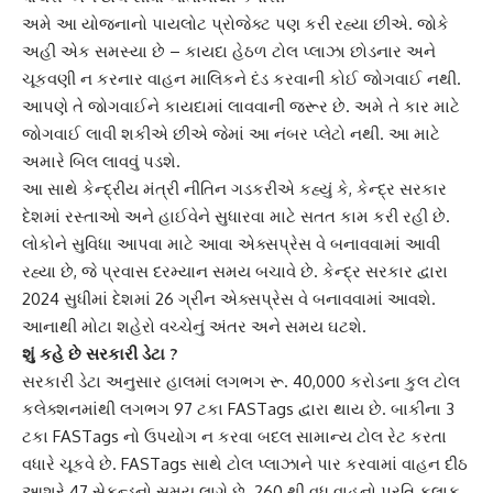
અમે આ યોજનાનો
પાયલોટ પ્રોજેક્ટ
પણ કરી રહ્યા છીએ. જોકે
અહી એક સમસ્યા છે – કાયદા હેઠળ ટોલ પ્લાઝા છોડનાર અને
ચૂકવણી ન કરનાર વાહન માલિકને દંડ કરવાની કોઈ જોગવાઈ નથી.
આપણે તે જોગવાઈને કાયદામાં લાવવાની જરૂર છે. અમે તે કાર માટે
જોગવાઈ લાવી શકીએ છીએ જેમાં આ નંબર પ્લેટો નથી. આ માટે
અમારે બિલ લાવવું પડશે.
આ સાથે કેન્દ્રીય મંત્રી
નીતિન ગડકરી
એ કહ્યું કે, કેન્દ્ર સરકાર
દેશમાં રસ્તાઓ અને હાઈવેને સુધારવા માટે સતત કામ કરી રહી છે.
લોકોને સુવિધા આપવા માટે આવા એક્સપ્રેસ વે બનાવવામાં આવી
રહ્યા છે, જે પ્રવાસ દરમ્યાન સમય બચાવે છે. કેન્દ્ર સરકાર દ્વારા
2024 સુધીમાં દેશમાં 26
ગ્રીન એક્સપ્રેસ વે
બનાવવામાં આવશે.
આનાથી મોટા શહેરો વચ્ચેનું અંતર અને સમય ઘટશે.
શું કહે છે
સરકારી ડેટા
?
સરકારી ડેટા અનુસાર હાલમાં લગભગ રૂ. 40,000 કરોડના કુલ ટોલ
કલેક્શનમાંથી લગભગ 97 ટકા FASTags દ્વારા થાય છે. બાકીના 3
ટકા
FASTags
નો ઉપયોગ ન કરવા બદલ સામાન્ય ટોલ રેટ કરતા
વધારે ચૂકવે છે. FASTags સાથે ટોલ પ્લાઝાને પાર કરવામાં વાહન દીઠ
આશરે 47 સેકન્ડનો સમય લાગે છે. 260 થી વધુ વાહનો પ્રતિ કલાક