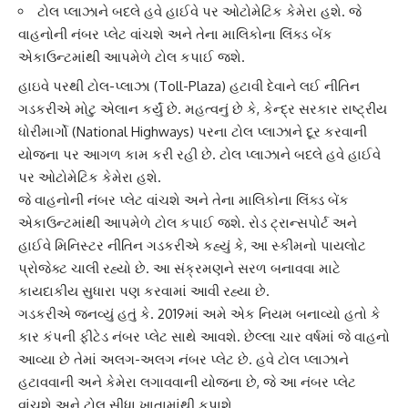
ટોલ પ્લાઝાને બદલે હવે હાઈવે પર ઓટોમેટિક કેમેરા હશે. જે
વાહનોની નંબર પ્લેટ વાંચશે અને તેના માલિકોના લિંક્ડ બેંક
એકાઉન્ટમાંથી આપમેળે ટોલ કપાઈ જશે.
હાઇવે પરથી
ટોલ-પ્લાઝા
(Toll-Plaza) હટાવી દેવાને લઈ
નીતિન
ગડકરી
એ મોટુ એલાન કર્યું છે. મહત્વનું છે કે, કેન્દ્ર સરકાર રાષ્ટ્રીય
ધોરીમાર્ગો (National Highways) પરના ટોલ પ્લાઝાને દૂર કરવાની
યોજના પર આગળ કામ કરી રહી છે. ટોલ પ્લાઝાને બદલે હવે હાઈવે
પર
ઓટોમેટિક કેમેરા
હશે.
જે વાહનોની નંબર પ્લેટ વાંચશે અને તેના માલિકોના લિંક્ડ બેંક
એકાઉન્ટમાંથી આપમેળે ટોલ કપાઈ જશે. રોડ ટ્રાન્સપોર્ટ અને
હાઈવે મિનિસ્ટર
નીતિન ગડકરી
એ કહ્યું કે, આ સ્કીમનો
પાયલોટ
પ્રોજેક્ટ
ચાલી રહ્યો છે. આ સંક્રમણને સરળ બનાવવા માટે
કાયદાકીય સુધારા પણ કરવામાં આવી રહ્યા છે.
ગડકરીએ જનવ્યું હતું કે. 2019માં અમે એક નિયમ બનાવ્યો હતો કે
કાર કંપની ફીટેડ નંબર પ્લેટ સાથે આવશે. છેલ્લા ચાર વર્ષમાં જે વાહનો
આવ્યા છે તેમાં અલગ-અલગ નંબર પ્લેટ છે. હવે
ટોલ પ્લાઝા
ને
હટાવવાની અને કેમેરા લગાવવાની યોજના છે, જે આ નંબર પ્લેટ
વાંચશે અને ટોલ સીધા ખાતામાંથી કપાશે.