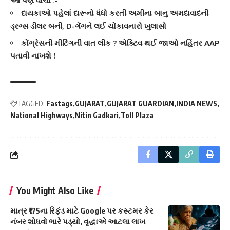
આ પણ વાંચો :-
દાયકાઓ પહેલાં દારૂનો ધંધો કરતી અમીના બાનુ અમદાવાદની
ડ્રગ્સ ડીલર બની, D-ગેંગને લઈ ચોંકાવનારો ખુલાસો
કોંગ્રેસની મીટિંગની વાત લીક ? એક્ટિવ થઈ જાઓ નહિંતર AAP
પતાવી નાખશે !
TAGGED:
Fastags
GUJARAT
GUJARAT GUARDIAN
INDIA NEWS
National Highways
Nitin Gadkari
Toll Plaza
You Might Also Like
માત્ર ₹175ના રિફંડ માટે Google પર કસ્ટમર કેર
નંબર શોધવો ભારે પડ્યો, વૃદ્ધાએ આટલા લાખ