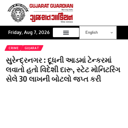
Friday, Aug 7, 2026
CRIME
GUJARAT
સુરેન્દ્રનગર : દૂધની આડમાં ટેન્કરમાં
લવાતો હતો વિદેશી દારૂ, સ્ટેટ મોનિટરિંગ
સેલે 30 લાખની બોટલો જપ્ત કરી