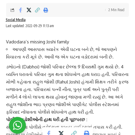
2 Min Read
Social Media
Last updated: 2022-09-29 11:13 am
Vadodara’s missing Joshi family
આપણી આસપાસ ક્યારેક એવી ઘટના બને છે, જે આપણને
વિચારતા કરી મૂકે છે. આવી જ એક ઘટના વડોદરામાં બની છે.
ડભોઇ
નો (Dabhoi) જોશી પરિવાર છેલ્લા 9 દિવસથી ગુમ થયો છે. 4
વ્યક્તિ ધરાવતો પરિવાર ગુમ થતા શોધખોળ હાથ ધરાઇ હતી. પરિવારના
મોભી કહેવાતા
રાહુલ જોશી
(Rahul Joshi) હંગામી શિક્ષક તરીકે ફરજ
બજાવતા હતા. પરિવારમાં પત્ની નીતા, પુત્ર પાર્થ અને પુત્રી પરી
મળીને 4 લોકો
લાપતા થયા
હોવાનું જાણવા મળી રહ્યું છે. આ અંગે
રાહુલ જોશીના ભાઇ પ્રણવ જોશીએ પાણીગેટ
પોલીસ સ્ટેશન
માં
ફરિયાદ નોંધાવતા પોલીસે શોધખોળ હાથ ધરી હતી.
પોલીસે
પાડોશીઓની હાથ ધરી હતી પૂછપરછ :
સૌથી પહેલા પોલીસે
વડોદરા
ના કાન્હા હાઈટસમાં તપાસ કરી હતી.
જ્યાંથી પાડોશીઓની પૂછ-પરછમાં પોલીસને એ જાણવા મળ્યું કે,