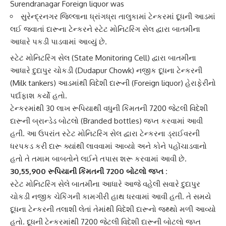
Surendranagar Foreign liquor was
સુરેન્દ્રનગર જિલ્લાના ધ્રાંગધ્રા તાલુકામાં ટેન્કરમાં દૂધની આડમાં
લઈ જવાતાં દારૂના ટેન્કરને સ્ટેટ મોનિટરિંગ સેલ દ્વારા બાતમીના
આધારે પકડી પાડવામાં આવ્યું છે.
સ્ટેટ મોનિટરિંગ સેલ
(State Monitoring Cell) દ્વારા બાતમીના
આધારે
દુદાપુર ચોકડી
(Dudapur Chowk) નજીક દૂધના ટેન્કરની
(Milk tankers) આડમાંથી
વિદેશી દારૂ
ની (Foreign liquor) હેરાફેરીનો
પર્દાફાશ કર્યો હતો.
ટેન્કરમાંથી 30 લાખ રૂપિયાથી વધુની કિંમતની 7200 જેટલી વિદેશી
દારૂની બ્રાન્ડેડ
બોટલો (Branded bottles) જપ્ત કરવામાં આવી
હતી. આ ઉપરાંત
સ્ટેટ મોનિટરિંગ સેલ
દ્વારા ટેન્કરના ડ્રાઈવરની
ધરપકડ કરી દારૂ ક્યાંથી લાવવામાં આવ્યો અને કોને પહોંચાડવાનો
હતો તે તમામ બાબતોને લઈને તપાસ શરૂ કરવામાં આવી છે.
30,55,900
રૂપિયાની કિંમતની 7200 બોટલો જપ્ત :
સ્ટેટ મોનિટરિંગ સેલે
બાતમીના આધારે આજે વહેલી સવારે દુદાપુર
ચોકડી નજીક ચેકિંગની કામગીરી હાથ ધરવામાં આવી હતી. તે સમયે
દૂધના ટેન્કરની તલાશી લેતાં તેમાંથી
વિદેશી દારૂ
નો જથ્થો મળી આવ્યો
હતો. દૂધની ટેન્કરમાંથી 7200 જેટલી વિદેશી
દારૂની બોટલો
જપ્ત