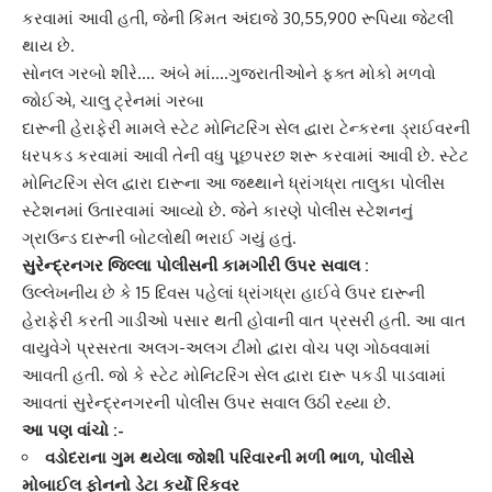
કરવામાં આવી હતી, જેની કિંમત અંદાજે 30,55,900 રૂપિયા જેટલી
થાય છે.
સોનલ ગરબો શીરે…. અંબે માં….ગુજરાતીઓને ફક્ત મોકો મળવો
જોઈએ, ચાલુ ટ્રેનમાં ગરબા
દારૂની હેરાફેરી મામલે
સ્ટેટ મોનિટરિંગ સેલ
દ્વારા ટેન્કરના ડ્રાઈવરની
ધરપકડ કરવામાં આવી તેની વધુ પૂછપરછ શરૂ કરવામાં આવી છે. સ્ટેટ
મોનિટરિંગ સેલ દ્વારા દારૂના આ જથ્થાને
ધ્રાંગધ્રા તાલુકા
પોલીસ
સ્ટેશનમાં ઉતારવામાં આવ્યો છે. જેને કારણે પોલીસ સ્ટેશનનું
ગ્રાઉન્ડ દારૂની બોટલોથી ભરાઈ ગયું હતું.
સુરેન્દ્રનગર
જિલ્લા પોલીસની કામગીરી ઉપર સવાલ :
ઉલ્લેખનીય છે કે 15 દિવસ પહેલાં
ધ્રાંગધ્રા
હાઈવે ઉપર દારૂની
હેરાફેરી કરતી ગાડીઓ પસાર થતી હોવાની વાત પ્રસરી હતી. આ વાત
વાયુવેગે પ્રસરતા અલગ-અલગ ટીમો દ્વારા વોચ પણ ગોઠવવામાં
આવતી હતી. જો કે સ્ટેટ મોનિટરિંગ સેલ દ્વારા
દારૂ પકડી
પાડવામાં
આવતાં સુરેન્દ્રનગરની પોલીસ ઉપર સવાલ ઉઠી રહ્યા છે.
આ પણ વાંચો :-
વડોદરાના ગુમ થયેલા જોશી પરિવારની મળી ભાળ, પોલીસે
મોબાઈલ ફોનનો ડેટા કર્યો રિકવર