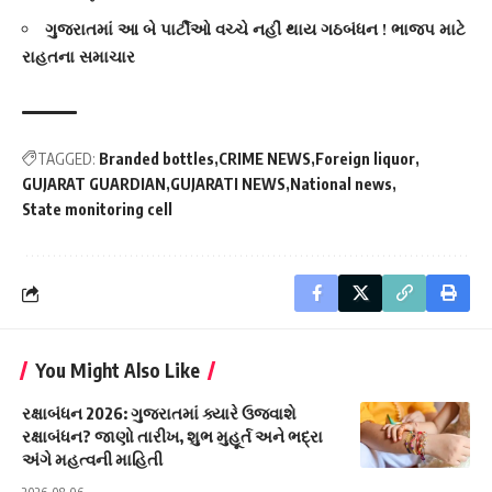
ગુજરાતમાં આ બે પાર્ટીઓ વચ્ચે નહીં થાય ગઠબંધન ! ભાજપ માટે
રાહતના સમાચાર
TAGGED:
Branded bottles
CRIME NEWS
Foreign liquor
GUJARAT GUARDIAN
GUJARATI NEWS
National news
State monitoring cell
You Might Also Like
રક્ષાબંધન 2026: ગુજરાતમાં ક્યારે ઉજવાશે
રક્ષાબંધન? જાણો તારીખ, શુભ મુહૂર્ત અને ભદ્રા
અંગે મહત્વની માહિતી