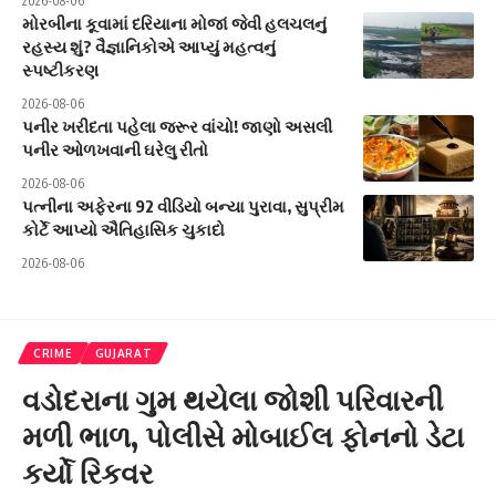
2026-08-06
મોરબીના કૂવામાં દરિયાના મોજાં જેવી હલચલનું
રહસ્ય શું? વૈજ્ઞાનિકોએ આપ્યું મહત્વનું
સ્પષ્ટીકરણ
2026-08-06
પનીર ખરીદતા પહેલા જરૂર વાંચો! જાણો અસલી
પનીર ઓળખવાની ઘરેલુ રીતો
2026-08-06
પત્નીના અફેરના 92 વીડિયો બન્યા પુરાવા, સુપ્રીમ
કોર્ટે આપ્યો ઐતિહાસિક ચુકાદો
2026-08-06
CRIME
GUJARAT
વડોદરાના ગુમ થયેલા જોશી પરિવારની
મળી ભાળ, પોલીસે મોબાઈલ ફોનનો ડેટા
કર્યો રિકવર