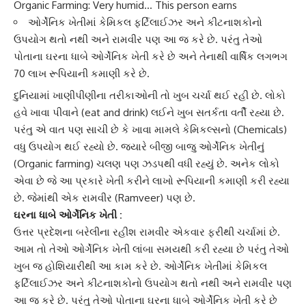
Organic Farming: Very humid… This person earns
ઓર્ગેનિક ખેતીમાં કેમિકલ ફર્ટિલાઈઝર અને કીટનાશકોનો
ઉપયોગ થતો નથી અને રામવીર પણ આ જ કરે છે. પરંતુ તેઓ
પોતાના ઘરના ધાબે ઓર્ગેનિક ખેતી કરે છે અને તેનાથી વાર્ષિક લગભગ
70 લાખ રૂપિયાની કમાણી કરે છે.
દુનિયામાં
ખાણીપીણી
ના તરીકાઓની તો ખુબ ચર્ચા થઈ રહી છે. લોકો
હવે
ખાવા પીવા
ને (eat and drink) લઈને ખુબ સતર્કતા વર્તી રહ્યા છે.
પરંતુ એ વાત પણ સાચી છે કે ખાવા મામલે કેમિકલ્સનો (Chemicals)
વધુ ઉપયોગ થઈ રહ્યો છે. જ્યારે બીજી બાજુ
ઓર્ગેનિક ખેતી
નું
(Organic farming) ચલણ પણ ઝડપથી વધી રહ્યું છે. અનેક લોકો
એવા છે જે આ પ્રકારે ખેતી કરીને લાખો રૂપિયાની કમાણી કરી રહ્યા
છે. જેમાંથી એક
રામવીર
(Ramveer) પણ છે.
ઘરના ધાબે
ઓર્ગેનિક ખેતી
:
ઉત્તર પ્રદેશ
ના બરેલીના રહીશ રામવીર એકવાર ફરીથી ચર્ચામાં છે.
આમ તો તેઓ ઓર્ગેનિક ખેતી લાંબા સમયથી કરી રહ્યા છે પરંતુ તેઓ
ખુબ જ હોશિયારીથી આ કામ કરે છે.
ઓર્ગેનિક ખેતી
માં કેમિકલ
ફર્ટિલાઈઝર અને કીટનાશકોનો ઉપયોગ થતો નથી અને રામવીર પણ
આ જ કરે છે. પરંતુ તેઓ પોતાના ઘરના ધાબે
ઓર્ગેનિક ખેતી
કરે છે