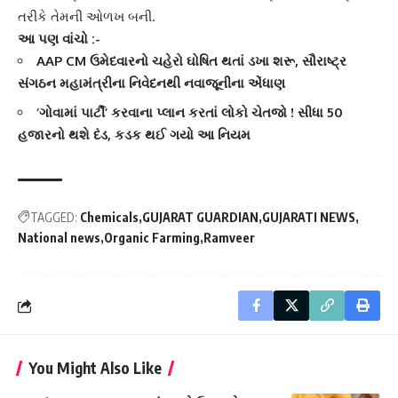
તરીકે તેમની ઓળખ બની.
આ પણ વાંચો :-
AAP CM ઉમેદવારનો ચહેરો ઘોષિત થતાં ડખા શરૂ, સૌરાષ્ટ્ર
સંગઠન મહામંત્રીના નિવેદનથી નવાજૂનીના એંધાણ
‘ગોવામાં પાર્ટી’ કરવાના પ્લાન કરતાં લોકો ચેતજો ! સીધા 50
હજારનો થશે દંડ, કડક થઈ ગયો આ નિયમ
TAGGED:
Chemicals
GUJARAT GUARDIAN
GUJARATI NEWS
National news
Organic Farming
Ramveer
You Might Also Like