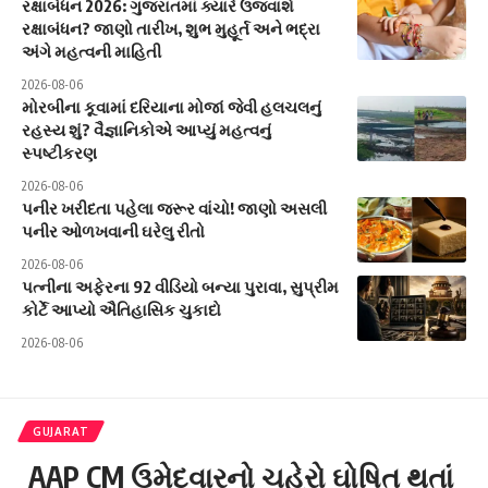
રક્ષાબંધન 2026: ગુજરાતમાં ક્યારે ઉજવાશે
રક્ષાબંધન? જાણો તારીખ, શુભ મુહૂર્ત અને ભદ્રા
અંગે મહત્વની માહિતી
2026-08-06
મોરબીના કૂવામાં દરિયાના મોજાં જેવી હલચલનું
રહસ્ય શું? વૈજ્ઞાનિકોએ આપ્યું મહત્વનું
સ્પષ્ટીકરણ
2026-08-06
પનીર ખરીદતા પહેલા જરૂર વાંચો! જાણો અસલી
પનીર ઓળખવાની ઘરેલુ રીતો
2026-08-06
પત્નીના અફેરના 92 વીડિયો બન્યા પુરાવા, સુપ્રીમ
કોર્ટે આપ્યો ઐતિહાસિક ચુકાદો
2026-08-06
GUJARAT
AAP CM ઉમેદવારનો ચહેરો ઘોષિત થતાં