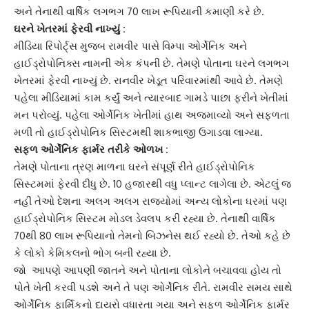
અને તેનાથી વાર્ષિક લગભગ 70 લાખ રૂપિયાની કમાણી કરે છે.
ઘરને ખેતરમાં ફેરવી નાખ્યું :
મીડિયા રિપોર્ટ્સ મુજબ રામવીર પાસે
વિમ્પા ઓર્ગેનિક અને
હાઈડ્રોપોનિક્સ
નામની એક કંપની છે. તેમણે પોતાના ઘરને લગભગ
ખેતરમાં ફેરવી નાખ્યું છે. રાનવીર ખેડૂત પરિવારમાંથી આવે છે. તેમણે
પહેલા મીડિયામાં કામ કર્યું અને ત્યારબાદ ગામડે પાછા ફરીને ખેતીમાં
મન પરોવ્યું. પહેલા ઓર્ગેનિક ખેતીમાં હાથ અજમાવ્યો અને સફળતા
મળી તો
હાઈડ્રોપોનિક સિસ્ટમ
થી શાકભાજી ઉગાડવા લાગ્યા.
સફળ ઓર્ગેનિક ફાર્મર તરીકે ઓળખ :
તેમણે પોતાના ત્રણ માળના ઘરને સંપૂર્ણ રીતે
હાઈડ્રોપોનિક
સિસ્ટમ
માં ફેરવી દીધુ છે. 10 હજારથી વધુ પ્લાન્ટ લાગેલા છે. એટલું જ
નહીં તેઓ દેશના અલગ અલગ રાજ્યોમાં અન્ય લોકોના ઘરમાં પણ
હાઈડ્રોપોનિક સિસ્ટમ
મોડલ ડેવલપ કરી રહ્યા છે. તેનાથી વાર્ષિક
70થી 80 લાખ રૂપિયાનો તેમનો બિઝનેસ થઈ રહ્યો છે. તેઓ કહે છે
કે લોકો કેમિકલનો ભોગ બની રહ્યા છે.
જો આપણે આપણી જાતને અને પોતાના લોકોને બચાવવા હોય તો
પોતે ખેતી કરવી પડશે અને તે પણ ઓર્ગેનિક રીતે. રામવીર સમય સાથે
ઓર્ગેનિક ફાર્મિક
નો દાયરો વધારતા ગયા અને સફળ
ઓર્ગેનિક ફાર્મર