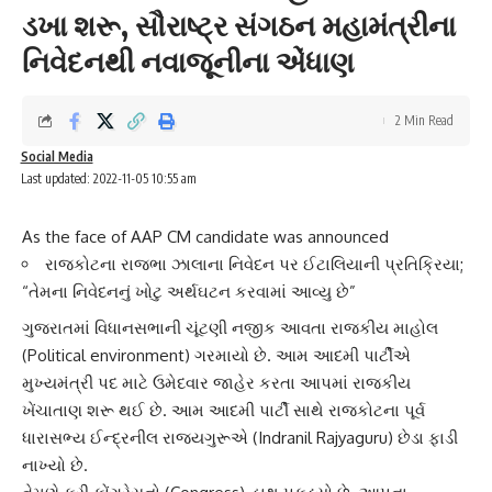
ડખા શરૂ, સૌરાષ્ટ્ર સંગઠન મહામંત્રીના
નિવેદનથી નવાજૂનીના એંધાણ
2 Min Read
Social Media
Last updated: 2022-11-05 10:55 am
As the face of AAP CM candidate was announced
રાજકોટના રાજભા ઝાલાના નિવેદન પર ઈટાલિયાની પ્રતિક્રિયા;
“તેમના નિવેદનનું ખોટુ અર્થઘટન કરવામાં આવ્યુ છે”
ગુજરાત
માં વિધાનસભાની ચૂંટણી નજીક આવતા
રાજકીય માહોલ
(Political environment) ગરમાયો છે. આમ આદમી પાર્ટીએ
મુખ્યમંત્રી પદ માટે ઉમેદવાર જાહેર કરતા આપમાં રાજકીય
ખેંચાતાણ શરૂ થઈ છે. આમ આદમી પાર્ટી સાથે રાજકોટના પૂર્વ
ધારાસભ્ય
ઈન્દ્રનીલ રાજયગુરૂ
એ (Indranil Rajyaguru) છેડા ફાડી
નાખ્યો છે.