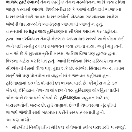
ભાજપ હાઈકમાન્ડે
તેમને કહ્યું કે તેમને ગઠબંધનના ભાવિ વિચાર વિશે
જાણ કરવામાં આવશે. ઉલ્લેખનીય છે કે આજે ચંદીગઢમાં ભાજપના
ધારાસભ્યો સાથે અપક્ષ ધારાસભ્યોની બેઠકમાં ગઠબંધનમાં સામેલ
જેજેપી ધારાસભ્યોને આમંત્રણ આપવામાં આવ્યું ન હતું.
વાસ્તવમાં
મનોહર લાલ
હરિયાણાના સીએમ આવાસ પર પહોંચ્યા
હતા. આ દરમિયાન તેમણે કેટલાક અપક્ષ ધારાસભ્યો સાથે બેઠક કરી
અને પછી મનોહર લાલ રાજભવન જવા રવાના થયા. અહીં મહત્વની
વાત એ છે કે મુખ્યમંત્રીની કારમાં અનિલ વિજ પણ હાજર હતા.
વિજના ચહેરા પર સ્મિત હતું. આવી સ્થિતિમાં વિજ હરિયાણાના નવા
સીએમની રેસમાં વીજ પણ હોઇ શકે છે. સીએમ સિવાય અન્ય તમામ
મંત્રીઓ પણ પોતપોતાના વાહનોમાં રાજભવન પહોંચ્યા હતા.
હરિયાણામાં ૯૦ બેઠકોમાંથી ૪૧ ભાજપ પાસે છે. કોંગ્રેસ માટે ૩૦
બેઠકો, ઈન્ડિયન નેશનલ લોકદળને ૧૦, હરિયાણા લોકહિત પાર્ટીને
એક અને છ અપક્ષો બેઠકો છે.
હરિયાણા
માં બહુમત માટે ૪૬
ધારાસભ્યોની જરૂર છે. હરિયાણામાં છેલ્લી વિધાનસભા ચૂંટણીમાં
ભાજપે જેજેપી સાથે ગઠબંધન કરીને સરકાર બનાવી હતી.
આ પણ વાંચો :-
મોરબીમાં નિર્માણાધીન મેડિકલ કોલેજનો સ્લેબ ધરાશાયી, ૫ મજૂરો