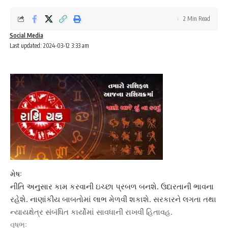
2 Min Read
Social Media
Last updated: 2024-03-12 3:33 am
મેષઃ
નીતિ અનુસાર કામ કરવાની ઇચ્છા પ્રબળ બનશે. ઉદારતાની ભાવના
રહેશે. નાણાંકીય બાબતોમાં લાભ મેળવી શકાશે. સરકારને લગતા તથા
ન્યાયક્ષેત્ર સંબંધિત કાર્યોમાં સાવધાની રાખવી હિતાવહ.
વૃષભઃ