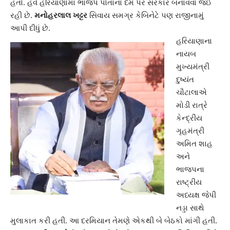
હતો. હવે હરિયાણામાં ભાજપ પોતાના દમ પર સરકાર બનાવવા જઈ
રહી છે.
મનોહરલાલ ખટ્ટર
સિવાય સમગ્ર કેબિનેટે પણ રાજીનામું
આપી દીધું છે.
હરિયાણાના
નાયબ
મુખ્યમંત્રી
દુષ્યંત
ચૌટાલાએ
મોડી રાત્રે
કેન્દ્રીય
ગૃહમંત્રી
અમિત શાહ
અને
ભાજપના
રાષ્ટ્રીય
અધ્યક્ષ જેપી
નડ્ડા સાથે
મુલાકાત કરી હતી. આ દરમિયાન તેમણે એકથી બે બેઠકો માંગી હતી.