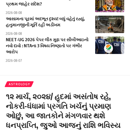
પ્રથમ જાહેર સંદેશ?
2026-08-08
આસામના પૂરમાં અદભૂત દૃશ્ય! બધું વહેતું રહ્યું,
હનુમાનજીની મૂર્તિ રહી અડીખમ
2026-08-08
NEET-UG 2026 પેપર લીક મુદ્દા પર સીબીઆઇનો
નવો દાવો : NTAના 3 વિષય નિષ્ણાતો પર ગંભીર
આરોપ
2026-08-07
ASTROLOGY
૧૨ માર્ચ, ૨૦૨૪/ હૃદમાં અસંતોષ રહે,
નોકરી-ધંધામાં પ્રગ‌તિ ખર્ચનું પ્રમાણ
ઓછું, આ જાતકોને મંગળવાર થશે
ધનપ્રાપ્તિ, જુઓ આજનું રાશિ ભવિસ્ય