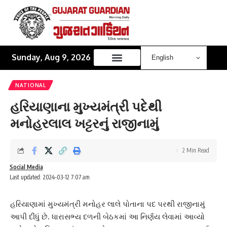
Sunday, Aug 9, 2026
NATIONAL
હરિયાણાના મુખ્યમંત્રી પદેથી
મનોહરલાલ ખટ્ટરનું રાજીનામું
2 Min Read
Social Media
Last updated: 2024-03-12 7:07 am
હરિયાણામાં મુખ્યમંત્રી મનોહર લાલે પોતાના પદ પરથી રાજીનામું
આપી દીધું છે. ધારાસભ્ય દળની બેઠકમાં આ નિર્ણય લેવામાં આવ્યો