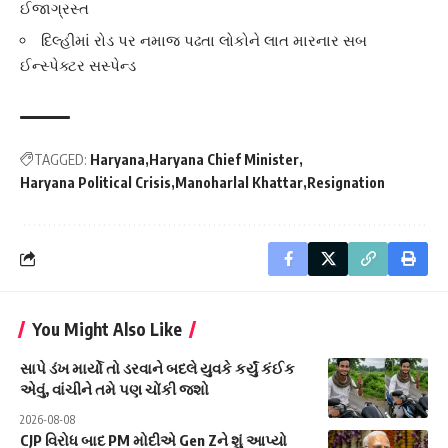
ઈજાગ્રસ્ત
દિલ્હીમાં રોડ પર નમાજ પઢતા લોકોને લાત મારનાર સબ
ઈન્સ્પેક્ટર સસ્પેન્ડ
TAGGED:
Haryana
Haryana Chief Minister
Haryana Political Crisis
Manoharlal Khattar
Resignation
You Might Also Like
સાપે ડંખ માર્યો તો ડરવાને બદલે યુવકે કર્યું કંઈક
એવું, વાંચીને તમે પણ ચોંકી જશો
2026-08-08
CJP વિરોધ બાદ PM મોદીએ Gen Zને શું આપ્યો