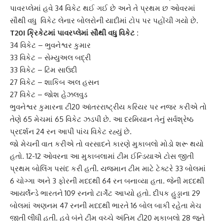
પાવરપ્લેમાં હવે 34 વિકેટ થઈ ગઈ છે અને તે પ્રથમ છ ઓવરમાં
સૌથી વધુ વિકેટ લેનાર બોલરોની યાદીમાં ટોપ પર પહોંચી ગયો છે.
T20I ક્રિકેટમાં પાવરપ્લેમાં સૌથી વધુ વિકેટ :
34 વિકેટ – ભુવનેશ્વર કુમાર
33 વિકેટ – સેમ્યુઅલ બદ્રી
33 વિકેટ – ટિમ સાઉદી
27 વિકેટ – શાકિબ અલ હસન
27 વિકેટ – જોશ હેઝલવુડ
ભુવનેશ્વર કુમાર
ના ટી20 આંતરરાષ્ટ્રીય કરિયર પર નજર કરીએ તો
તેણે 65 મેચમાં 65 વિકેટ ઝડપી છે. આ દરમિયાન તેનું સર્વશ્રેષ્ઠ
પ્રદર્શન 24 રન આપી પાંચ વિકેટ રહ્યું છે.
જો મેચની વાત કરીએ તો વરસાદને કારણે મુકાબલો મોડો શરૂ થયો
હતો. 12-12 ઓવરના આ મુકાબલામાં ટીમ ઈન્ડિયાએ ટોસ જીતી
પ્રથમ બોલિંગ પસંદ કરી હતી. યજમાન ટીમ માટે ટેક્ટરે 33 બોલમાં
6 ચોગ્ગા અને 3 ફોરની મદદથી 64 રન બનાવ્યા હતા. જેની મદદથી
આયર્લેન્ડે ભારતને 109 રનનો ટાર્ગેટ આપ્યો હતો. દીપક હુડ્ડાના 29
બોલમાં અણનમ 47 રનની મદદથી ભારતે 16 બોલ બાકી રહેતા મેચ
જીતી લીધી હતી. હવે બંને ટીમ વચ્ચે અંતિમ ટી20 મુકાબલો 28 જૂને