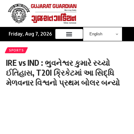
Friday, Aug 7, 2026
SPORTS
IRE vs IND : ભુવનેશ્વર કુમારે રચ્યો
ઈતિહાસ, T20I ક્રિકેટમાં આ સિદ્ધિ
મેળવનાર વિશ્વનો પ્રથમ બોલર બન્યો