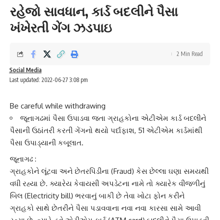
રહેજો સાવધાન, કાર્ડ બદલીને પૈસા
ખંખેરતી ગેંગ ઝડપાઇ
2 Min Read
Social Media
Last updated: 2022-06-27 3:08 pm
Be careful while withdrawing
જૂનાગઢમાં પૈસા ઉપાડવા જતા ગ્રાહકોના એટીએમ કાર્ડ બદલીને
પૈસાની ઉઠાંતરી કરતી ગેંગનો થયો પર્દાફાશ, 51 એટીએમ કાર્ડમાંથી
પૈસા ઉપાડ્યાની કબૂલાત.
જૂનાગઢ :
ગ્રાહકોને લૂંટવા અને
છેતરપિંડી
ના (Fraud) કેસ છેલ્લા ઘણા સમયથી
વધી રહ્યા છે. ક્યારેય કેવાયસી અપડેટના નામે તો ક્યારેક વીજળીનું
બિલ (Electricity bill) ભરવાનું બાકી છે તેવા ખોટા ફોન કરીને
ગ્રાહકો સાથે છેતરીને પૈસા પડાવવાના નવા નવા કારસા સામે આવી