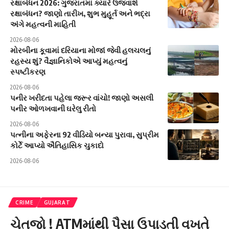
રક્ષાબંધન 2026: ગુજરાતમાં ક્યારે ઉજવાશે
રક્ષાબંધન? જાણો તારીખ, શુભ મુહૂર્ત અને ભદ્રા
અંગે મહત્વની માહિતી
2026-08-06
મોરબીના કૂવામાં દરિયાના મોજાં જેવી હલચલનું
રહસ્ય શું? વૈજ્ઞાનિકોએ આપ્યું મહત્વનું
સ્પષ્ટીકરણ
2026-08-06
પનીર ખરીદતા પહેલા જરૂર વાંચો! જાણો અસલી
પનીર ઓળખવાની ઘરેલુ રીતો
2026-08-06
પત્નીના અફેરના 92 વીડિયો બન્યા પુરાવા, સુપ્રીમ
કોર્ટે આપ્યો ઐતિહાસિક ચુકાદો
2026-08-06
CRIME
GUJARAT
ચેતજો ! ATMમાંથી પૈસા ઉપાડતી વખતે