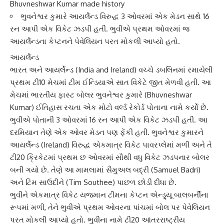
Bhuvneshwar Kumar made history
ભુવનેશ્વર કુમારે આયર્લેન્ડ વિરુદ્ધ 3 ઓવરમાં એક મેડન સાથે 16
રન આપી એક વિકેટ ઝડપી હતી. ભુવીએ પ્રથમ ઓવરમાં જ
આયર્લેન્ડના કેપ્ટનને પેવેલિયન પરત મોકલી આપ્યો હતો.
આયર્લેન્ડ
ભારત
અને આયર્લેન્ડ (India and Ireland) વચ્ચે ડબલિનમાં રમાયેલી
પ્રથમ ટી10 મેચમાં ટીમ ઈન્ડિયાએ સાત વિકેટે જીત મેળવી હતી. આ
મેચમાં ભારતીય ફાસ્ટ બોલર
ભુવનેશ્વર કુમારે
(Bhuvneshwar
Kumar) ઈતિહાસ રચતા એક મોટો વર્લ્ડ રેકોર્ડ પોતાના નામે કર્યો છે.
ભુવીએ પોતાની 3 ઓવરમાં 16 રન આપી એક વિકેટ ઝડપી હતી. આ
દરમિયાન તેણે એક ઓવર મેડન પણ ફેંકી હતી. ભુવનેશ્વર કુમારને
આયર્લેન્ડ (Ireland) વિરુદ્ધ એકમાત્ર વિકેટ પાવરપ્લેમાં મળી અને તે
ટી20 ક્રિકેટમાં પ્રથમ છ ઓવરમાં સૌથી વધુ વિકેટ ઝડપનાર બોલર
બની ગયો છે. તેણે આ મામલામાં
સૈમુઅલ બદ્રી
(Samuel Badri)
અને
ટિમ સાઉદી
ને (Tim Southee) પાછળ છોડી દીધા છે.
ભુવીને એકમાત્ર વિકેટ યજમાન ટીમના કેપ્ટન એન્ડ્ર્યૂ બાલબર્નીના
રૂપમાં મળી, તેને ભુવીએ પ્રથમ ઓવરના પાંચમાં બોલ પર પેવેલિયન
પરત મોકલી આપ્યો હતો. ભુવીના નામે ટી20 આંતરરાષ્ટ્રીય