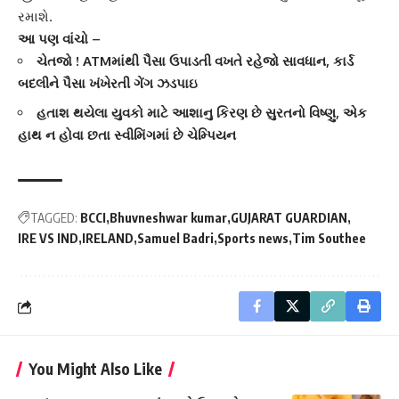
રમાશે.
આ પણ વાંચો –
ચેતજો ! ATMમાંથી પૈસા ઉપાડતી વખતે રહેજો સાવધાન, કાર્ડ
બદલીને પૈસા ખંખેરતી ગેંગ ઝડપાઇ
હતાશ થયેલા યુવકો માટે આશાનુ કિરણ છે સુરતનો વિષ્ણુ, એક
હાથ ન હોવા છતા સ્વીમિંગમાં છે ચેમ્પિયન
TAGGED:
BCCI
Bhuvneshwar kumar
GUJARAT GUARDIAN
IRE VS IND
IRELAND
Samuel Badri
Sports news
Tim Southee
You Might Also Like