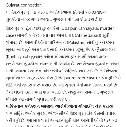
Gujarat connection
ઉદયપુર હત્યા કેસના આરોપીઓના ફોનમાં અમદાવાદના
યુવકોના નંબર મળી આવતા ગુજરાત પોલીસ દોડતી થઈ છે.
ઉદયપુર
કન્હૈયાલાલ હત્યા
કેસ (Udaipur Kanhaiyalal murder
case) મામલે કનેક્શનના તાર અમદાવાદ (Ahmedabad) સુધી
લંબાયા છે. આરોપીઓના
પાકિસ્તાન
(Pakistan) સાથેનું કનેક્શન
ખૂલ્યા બાદ હવે અમદાવાદ સાથે કનેક્શન ખૂલ્યુ છે. કન્હૈયાલાલના
(Kanhaiyalal) હત્યારાઓના મોબાઇલ ફોનમાથી અમદાવાદના
સરખેજના યુવકોના નંબર મળી આવ્યા છે. સરખેજના યુવકોના નંબર
મળી આવતા સ્થાનિક એજન્સીઓ સક્રિય થઈ ગઈ છે.
સરખેજ
ના
યુવકોના ઉદયપુર હત્યા કેસ (Udaipur murder case) સંડોવણી છે કે
નહિ તેની તપાસ શરૂ કરાઈ છે. આ યુવકો કેવી માનસિકતા ધરાવે છે
તેની લઇને પણ તપાસ શરૂ કરાઈ છે. નજીકના સમયમા ગુજરાત
પોલીસ આ મામલે ખુલાસા કરી શકે છે.
પાકિસ્તાન કનેક્શન જાણવા આરોપીઓના મોબાઈલ ચેક કરાયા :
NIA સહિત અનેક
સુરક્ષા એજન્સી
ઓ ઉદયપુર મર્ડર કેસમાં તપાસ
કરી રહી છે. આ મામલામાં અત્યાર સુધી ચાર આરોપીઓની ધરપકડ