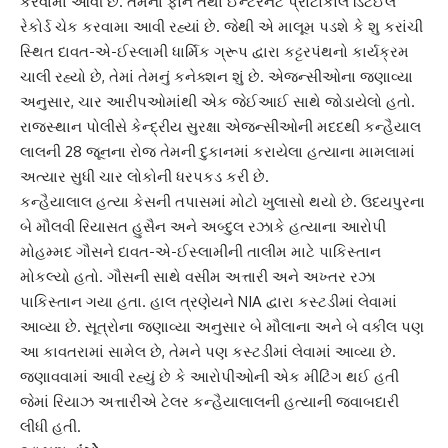
કરવામાં આવી છે. તેમના ફોન તથા ઈન્ટરનેટ પ્રોટોકોલ ડિટેઈલ
રેકોર્ડ ચેક કરવામા આવી રહ્યાં છે. જેથી એ માલૂમ પડશે કે શુ કરાંચી
સ્થિત દાવત-એ-ઈસ્લામી ધાર્મિક ગ્રૂપ દ્વારા કટ્ટરપંથનો કાર્યક્રમ
ચાલી રહ્યો છે, તેમાં તેમનું કનેક્શન શું છે. એજન્સીઓના જણાવ્યા
અનુસાર, ચાર આરીપઓમાંથી એક જેઈઆઈ સાથે જોડાયેલો હતો.
રાજસ્થાન
પોલીસે કેન્દ્રીય સુરક્ષા એજન્સીઓની મદદથી કન્હૈયાલ
લાલની 28 જૂનના રોજ તેમની દુકાનમાં કરાયેલા હત્યાના મામલામાં
અત્યાર સુધી ચાર લોકોની ધરપકડ કરી છે.
કન્હૈયાલાલ હત્યા કેસની તપાસમાં મોટો ખુલાસો થયો છે. ઉદયપુરના
બે મૌલવી રિયાસત હુસૈન અને અબ્દુલ રઝાકે હત્યાના આરોપી
મોહમ્મદ ગૌસ
ને દાવત-એ-ઈસ્લામીની તાલીમ માટે પાકિસ્તાન
મોકલ્યો હતો. ગૌસની સાથે વસીમ અત્તારી અને અખ્તર રઝા
પાકિસ્તાન ગયા હતા. હાલ ત્રણેયને NIA દ્વારા કસ્ટડીમાં લેવામાં
આવ્યા છે. સૂત્રોના જણાવ્યા અનુસાર બે મૌલાના અને બે વકીલ પણ
આ કાવતરામાં સામેલ છે, તેમને પણ કસ્ટડીમાં લેવામાં આવ્યા છે.
જણાવવામાં આવી રહ્યું છે કે આરોપીઓની એક મીટિંગ થઈ હતી
જેમાં રિયાઝ અત્તારીએ ટેલર કન્હૈયાલાલની હત્યાની જવાબદારી
લીધી હતી.