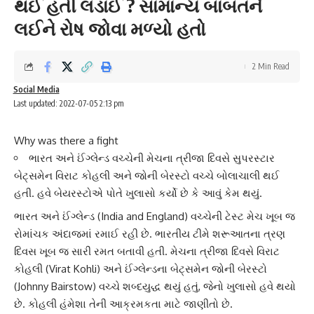
થઈ હતી લડાઈ ? સામાન્ય બાબતને
લઈને રોષ જોવા મળ્યો હતો
2 Min Read
Social Media
Last updated: 2022-07-05 2:13 pm
Why was there a fight
ભારત અને ઈંગ્લેન્ડ વચ્ચેની મેચના ત્રીજા દિવસે સુપરસ્ટાર
બેટ્સમેન વિરાટ કોહલી અને જોની બેરસ્ટો વચ્ચે બોલાચાલી થઈ
હતી. હવે બેયરસ્ટોએ પોતે ખુલાસો કર્યો છે કે આવું કેમ થયું.
ભારત અને
ઈંગ્લેન્ડ
(India and England) વચ્ચેની ટેસ્ટ મેચ ખૂબ જ
રોમાંચક અંદાજમાં રમાઈ રહી છે. ભારતીય ટીમે શરૂઆતના ત્રણ
દિવસ ખૂબ જ સારી રમત બતાવી હતી. મેચના ત્રીજા દિવસે
વિરાટ
કોહલી
(Virat Kohli) અને ઈંગ્લેન્ડના બેટ્સમેન જોની બેરસ્ટો
(Johnny Bairstow) વચ્ચે શબ્દયુદ્ધ થયું હતું, જેનો ખુલાસો હવે થયો
છે. કોહલી હંમેશા તેની
આક્રમકતા
માટે જાણીતો છે.