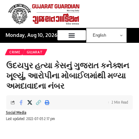
Monday, Aug 10, 2026
CRIME
GUJARAT
ઉદયપુર હત્યા કેસનું ગુજરાત કનેક્શન
ખૂલ્યું, આરોપીના મોબાઈલમાંથી મળ્યા
અમદાવાદના નંબર
2 Min Read
Social Media
Last updated: 2022-07-05 2:17 pm