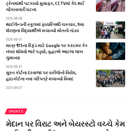
ટ્રેનમાંથી પટકાયો મુસાફર, CCTVમાં કેદ થઈ
ચોંકાવનારી ઘટના
2026-08-08
થાઈલેન્ડની સ્કૂલમાં ફાયરિંગથી ચકચાર, 9મા
ધોરણના વિદ્યાર્થીએ મચાવ્યો મોતનો તાંડવ
2026-08-07
માત્ર ₹175ના રિફંડ માટે Google પર કસ્ટમર કેર
નંબર શોધવો ભારે પડ્યો, વૃદ્ધાએ આટલા લાખ
ગુમાવ્યા
2026-08-07
સુરત કોર્ટના દરવાજા પર વકીલોનો વિરોધ,
હાઇકોર્ટના નવા પરિપત્રે મચાવ્યો વિવાદ
2026-08-07
SPORTS
મેદાન પર વિરાટ અને બેયરસ્ટો વચ્ચે કેમ