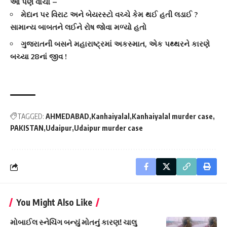
આ પણ વાંચો –
મેદાન પર વિરાટ અને બેયરસ્ટો વચ્ચે કેમ થઈ હતી લડાઈ ?
સામાન્ય બાબતને લઈને રોષ જોવા મળ્યો હતો
ગુજરાતની બસને મહારાષ્ટ્રમાં અકસ્માત, એક પથ્થરને કારણે
બચ્યા 28નાં જીવ !
TAGGED:
AHMEDABAD
Kanhaiyalal
Kanhaiyalal murder case
PAKISTAN
Udaipur
Udaipur murder case
You Might Also Like
મોબાઈલ સ્નેચિંગ બન્યું મોતનું કારણ! ચાલુ