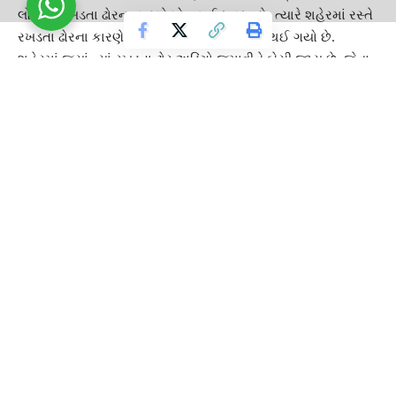
લોકોના
રખડતા ઢોર
ના કારણે મોત થઈ ચૂક્યા છે. ત્યારે શહેરમાં રસ્તે
રખડતા ઢોરના કારણે થયેલા મોતનો કુલ આંક 4 થઈ ગયો છે.
શહેરમાં જ્યાં ત્યાં રખડતા ઢોર અડિંગો જમાવીને બેસી જાય છે. જેના
કારણે રોજ
અકસ્માતો
વધી રહ્યા છે. તંત્ર દ્વારા હવે યોગ્ય કાર્યવાહી
કરવામાં આવે એવી માંગ કરવામાં આવી છે.
આ પણ વાંચો :-
24 ઓક્ટોબર 2022 : મહાદેવની અસીમ કૃપાથી આ રાશિના
જાતકોના દરેક દુઃખ થશે દુર – લખો “હર હર મહાદેવ”
સ્માર્ટફોન ખરીદવાનો પ્લાન હોય તો ઉતાવળ રાખજો, કિંમતોમાં
આવી શકે છે જોરદાર ઉછાળો
TAGGED:
Bhavnagar
CRIME NEWS
GUJARAT
GUJARAT GUARDIAN
National news
Stray Cattle