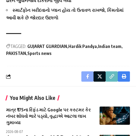
ઢોરને જુવાનજોધ દીકરાનો જીવ ગયો
સ્માર્ટફોન ખરીદવાનો પ્લાન હોય તો ઉતાવળ રાખજો, કિંમતોમાં
આવી શકે છે જોરદાર ઉછાળો
TAGGED:
GUJARAT GUARDIAN
Hardik Pandya
Indian team
PAKISTAN
Sports news
You Might Also Like
માત્ર ₹175ના રિફંડ માટે Google પર કસ્ટમર કેર
નંબર શોધવો ભારે પડ્યો, વૃદ્ધાએ આટલા લાખ
ગુમાવ્યા
2026-08-07