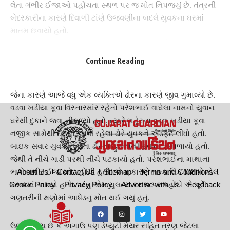
લેતા ગંભીર ઈજાઓ પહોંચતા સ્થળ પર જ મોત નિપજ્યું છે. તંત્રની
બેદરકારીના કારણે દિવાળી ટાંણે ઉજવણીના બદલે યુવકના ઘરમાં
માતમ છવાયો હતો.
ભાવનગર
ના વડવા ખડીયા કૂવા નજીકની આ ઘટના છે. ભાવનગરમાં
રખડતા માલઢોરનો ત્રાસ દિવસેને દિવસે વધી રહ્યો છે, રસ્તાઓ પર
Continue Reading
અડિંગો જમાવીને બેસી ગયેલા ઢોરના કારણે અનેક
અકસ્માતો
થાય
છે, પરંતુ તંત્રના પેટનું પાણી પણ હલતું નથી.
જેના કારણે આજે વધુ એક વ્યક્તિએ
ઢોરના કારણે
જીવ ગુમાવ્યો છે.
વડવા ખડીયા કૂવા વિસ્તારમાંર રહેતો પરેશભાઈ વાઘેલા નામનો યુવાન
ઘરેથી દુકાને જવા નીકળ્યો હતો. ત્યારે શહેરના વડવા ખડીયા કૂવા
નજીક સામેથી દોડીને આવી રહેલા ઢોરે યુવકને અડફેટે લીધો હતો.
બાઇક સવાર યુવક
રખડતા ઢોર
ના હુમલાથી હવામાં ફંગોળાયો હતો.
જેથી તે નીચે ગાડી પરથી નીચે પટકાયો હતો. પરેશભાઈના માથાના
ભાગે ગંભીર ઈજાઓ પહોંચી હતી. જેના કારણે તાત્કાલિક 108 ને કોલ
About Us
Contact Us
Sitemap
Terms and Conditions
કરવામાં આવ્યો હતો. પરંતુ એમ્બ્યુલન્સ સ્થળ પર પહોંચે એ પૂર્વે
Cookie Policy
Privacy Policy
Advertise with us
Feedback
ગણતરીની ક્ષણોમાં આધેડનું મોત થઈ ગયું હતું.
ઉલ્લેખનીય છે કે અગાઉ પણ ડેપ્યુટી મેયર સહિત ત્રણ જેટલા