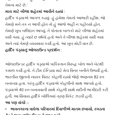
તેમના માટે છે.’
મારા માટે બીજા શહેરમાં આવીને રહ્યાં :
હાર્દિક પંડ્યા
એ આગળ કહ્યું- હું હંમેશા તેમનો આભારી રહીશ. જો
તેમણે મને તક ન આપી હોત તો હું આજે અહીં ન પહોંચ્યો હોત.
તેમણે ખુબ બલિદાન આપ્યું. તે પોતાના બાળકો માટે બીજા શહેરમાં
વસી ગયા. હું ત્યારે છ વર્ષનો હતો અને તે બીજા શહેરમાં વસી ગયા
અને ત્યાં તેમણે વ્યવસાય કર્યો હતો. આ ખુબ મોટી વાત છે.
હાર્દિક પંડ્યા
નું ઓલરાઉન્ડ પ્રદર્શન :
ઓલરાઉન્ડર હાર્દિક પંડ્યા
એ પાકિસ્તાન વિરુદ્ધ બોલ અને બેટથી
કમાલ કર્યો હતો. તે ટીમ ઈન્ડિયા માટે મેચ વિનર બનીને ઉભર્યો હતો.
ભારતીય જીતનો નાયક
વિરાટ કોહલી
રહ્યો જેણે અણનમ 82 રન
બનાવ્યા હતા. પરંતુ હાર્દિક પંડ્યાએ કોહલીનો સાથ આપ્યો હતો.
પંડ્યાએ 40 રન બનાવવાની સાથે કોહલી સાથે સદીની ભાગીદારી કરી
હતી. આ સિવાય
હાર્દિકે
બોલિંગમાં ત્રણ વિકેટ ઝડપી હતી.
આ પણ વાંચો :-
ભાવનગરના વાઘેલા પરિવારમાં દિવાળીએ માતમ છવાયો, રખડતા