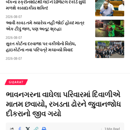
બેંકના સ્ક્રીનશોટથી લઈને ડિજિટલ રેકોર્ડ સુધી
મળશે કાયદાકીય શક્તિ!
2026-08-07
આવી કાવડ તમે ક્યારેય નહીં જોઈ હોય! માત્ર
એક ટીપું જળ, પણ અતૂટ શ્રદ્ધા
2026-08-07
સુરત કોર્ટના દરવાજા પર વકીલોનો વિરોધ,
હાઇકોર્ટના નવા પરિપત્રે મચાવ્યો વિવાદ
2026-08-07
GUJARAT
ભાવનગરના વાઘેલા પરિવારમાં દિવાળીએ
માતમ છવાયો, રખડતા ઢોરને જુવાનજોધ
દીકરાનો જીવ ગયો
3 Min Read