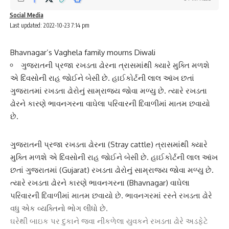
Social Media
Last updated: 2022-10-23 7:14 pm
Bhavnagar’s Vaghela family mourns Diwali
ગુજરાતની પ્રજા રખડતા ઢોરના ત્રાસમાંથી ક્યારે મુક્તિ મળશે
એ દિવસોની રાહ જોઈને બેસી છે. હાઈકોર્ટની લાલ આંખ છતાં
ગુજરાતમાં રખડતા ઢોરોનું સામ્રાજ્ય જોવા મળ્યુ છે. ત્યારે રખડતા
ઢોરને કારણે ભાવનગરના વાઘેલા પરિવારની દિવાળીમાં માતમ છવાયો
છે.
ગુજરાતની પ્રજા
રખડતા ઢોર
ના (Stray cattle) ત્રાસમાંથી ક્યારે
મુક્તિ મળશે એ દિવસોની રાહ જોઈને બેસી છે. હાઈકોર્ટની લાલ આંખ
છતાં ગુજરાતમાં (Gujarat) રખડતા ઢોરોનું સામ્રાજ્ય જોવા મળ્યુ છે.
ત્યારે રખડતા ઢોરને કારણે
ભાવનગર
ના (Bhavnagar) વાઘેલા
પરિવારની દિવાળીમાં માતમ છવાયો છે.
ભાવનગર
માં રસ્તે રખડતા ઢોરે
વધુ એક વ્યક્તિનો ભોગ લીધો છે.
ઘરેથી બાઇક પર દુકાને જવા નીકળેલા યુવકને
રખડતા ઢોરે
અડફેટે