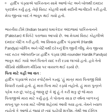
હાર્દિક પંડ્યાએ પાકિસ્તાન સામે આજે બેટ અને બોલથી દમદાર
પ્રદર્શન કર્યું હતું. તેણે વિરાટ કોહલી સાથે સદીની ભાગીદારી કરી હતી.
મેચ જીત્યા બાદ તે ભાવુક થઈ ગયો હતો.
ભારતીય ટીમે
(Indian team) ધમાકેદાર અંદાજમાં
પાકિસ્તાન
ને
(Pakistan) 4 વિકેટે પરાજય આપ્યો છે. આ મેચમાં વિરાટ કોહલીએ
દમદાર બેટિંગ કરી હતી. આ સિવાય
હાર્દિક પંડ્યા
એ (Hardik
Pandya) બોલિંગ અને બેટિંગથી દરેકનું દિલ જીતી લીધુ. મેચ જીત્યા
બાદ સ્ટાર
ઓલરાઉન્ડર હાર્દિક પંડ્યા
(All-rounder Hardik Pandya)
ભાવુક થઈ ગયો અને
પિતાને યાદ
કરી રડવા લાગ્યો હતો. હવે તેનો
વીડિયો સોશિયલ મીડિયા પર વાયરલ થઈ રહ્યો છે.
પિતા માટે કહી આ વાત :
હાર્દિક પંડ્યા
એ સ્ટાર સ્પોર્ટ્સને કહ્યું, ‘હું માત્ર મારા પિતાજી વિશે
વિચારી રહ્યો હતો. હું મારા પિતા માટે રડ્યો નહોતો. હું મારા પુત્રને
પ્રેમ કરુ છું, પરંતુ હું જાણુ છું કે શું હું તે કરી શકુ છું જે
મારા
પિતાજી
એ મારા માટે કર્યું હતું. તે પોતાના સાડા છ વર્ષના બાળકનું
સપનુ પૂરુ કરવા માટે બીજા શહેરમાં આવી ગયા હતા. તેમને ખ્યાલ
નહોતો કે આજે હું જ્યાં છું ત્યાં પહોંચી શકીશ. તેથી આ ઈનિંગ