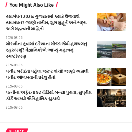
You Might Also Like
રક્ષાબંધન 2026: ગુજરાતમાં ક્યારે ઉજવાશે
રક્ષાબંધન? જાણો તારીખ, શુભ મુહૂર્ત અને ભદ્રા
અંગે મહત્વની માહિતી
2026-08-06
મોરબીના કૂવામાં દરિયાના મોજાં જેવી હલચલનું
રહસ્ય શું? વૈજ્ઞાનિકોએ આપ્યું મહત્વનું
સ્પષ્ટીકરણ
2026-08-06
પનીર ખરીદતા પહેલા જરૂર વાંચો! જાણો અસલી
પનીર ઓળખવાની ઘરેલુ રીતો
2026-08-06
પત્નીના અફેરના 92 વીડિયો બન્યા પુરાવા, સુપ્રીમ
કોર્ટે આપ્યો ઐતિહાસિક ચુકાદો
2026-08-06
GUJARAT