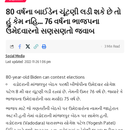
80 વર્ષના બાઈડેન ચૂંટણી લડી શકે છે તો
હું કેમ નહિ… 76 વર્ષના ભાજપના
ઉમેદવારનો સણસણતો જવાબ
3 Min Read
Social Media
Last updated: 2022-11-26 1:06 pm
80-year-old Biden can contest elections
વડોદરાની માંજલપુર બેઠક પરથી બીજેપીના ઉમેદવાર યોગેશ
પટેલ 8 મી વાર ચૂંટણી લડી રહ્યાં છે. તેમની ઉમર 76 વર્ષ છે. જ્યારે કે
ભાજપના ઉમેદવારોની વય મર્યાદા 75 વર્ષ છે.
ભાજપ માટે જે ગણતરીની બેઠકો પર ઉમેદવારોના નામની જાહેરાત
અટકી હતી તેમાં
વડોદરા
ની માંજલપુર બેઠક પર સામેલ હતી.
વડોદરાના (Vadodara) ધારાસભ્ય
યોગેશ પટેલ
(Yogesh Patel)