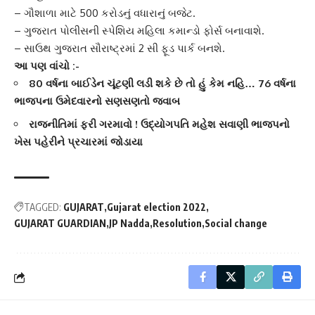
–
ગૌશાળા
માટે 500 કરોડનું વધારાનું બજેટ.
– ગુજરાત પોલીસની સ્પેશિય
મહિલા કમાન્ડો ફોર્સ
બનાવાશે.
– સાઉથ ગુજરાત સૌરાષ્ટ્રમાં 2 સી ફૂડ પાર્ક બનશે.
આ પણ વાંચો :-
80 વર્ષના બાઈડેન ચૂંટણી લડી શકે છે તો હું કેમ નહિ… 76 વર્ષના
ભાજપના ઉમેદવારનો સણસણતો જવાબ
રાજનીતિમાં ફરી ગરમાવો ! ઉદ્યોગપતિ મહેશ સવાણી ભાજપનો
ખેસ પહેરીને પ્રચારમાં જોડાયા
TAGGED:
GUJARAT
Gujarat election 2022
GUJARAT GUARDIAN
JP Nadda
Resolution
Social change