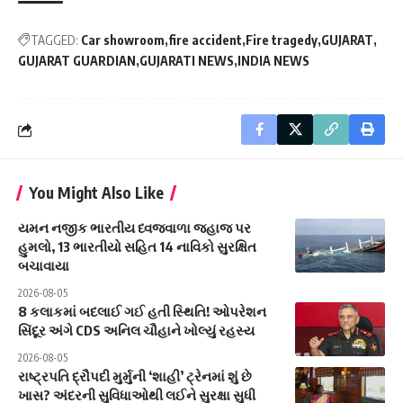
TAGGED:
Car showroom
fire accident
Fire tragedy
GUJARAT
GUJARAT GUARDIAN
GUJARATI NEWS
INDIA NEWS
You Might Also Like
યમન નજીક ભારતીય ધ્વજવાળા જહાજ પર
હુમલો, 13 ભારતીયો સહિત 14 નાવિકો સુરક્ષિત
બચાવાયા
2026-08-05
8 કલાકમાં બદલાઈ ગઈ હતી સ્થિતિ! ઓપરેશન
સિંદૂર અંગે CDS અનિલ ચૌહાને ખોલ્યું રહસ્ય
2026-08-05
રાષ્ટ્રપતિ દ્રૌપદી મુર્મુની ‘શાહી’ ટ્રેનમાં શું છે
ખાસ? અંદરની સુવિધાઓથી લઈને સુરક્ષા સુધી