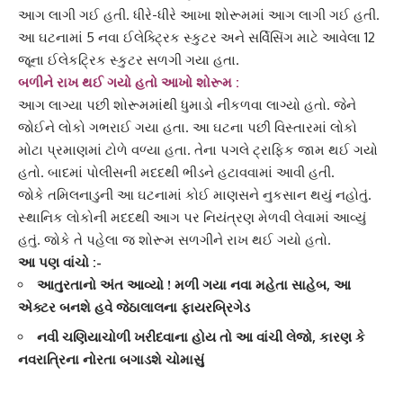
આગ લાગી ગઈ હતી. ધીરે-ધીરે આખા શોરૂમમાં આગ લાગી ગઈ હતી.
આ ઘટનામાં 5 નવા
ઈલેક્ટ્રિક સ્કુટર
અને સર્વિસિંગ માટે આવેલા 12
જૂના ઈલેકટ્રિક સ્કુટર સળગી ગયા હતા.
બળીને રાખ થઈ ગયો હતો આખો શોરૂમ :
આગ લાગ્યા પછી
શોરૂમ
માંથી ધુમાડો નીકળવા લાગ્યો હતો. જેને
જોઈને લોકો ગભરાઈ ગયા હતા. આ ઘટના પછી વિસ્તારમાં લોકો
મોટા પ્રમાણમાં ટોળે વળ્યા હતા. તેના પગલે
ટ્રાફિક જામ
થઈ ગયો
હતો. બાદમાં પોલીસની મદદથી ભીડને હટાવવામાં આવી હતી.
જોકે
તમિલનાડુ
ની આ ઘટનામાં કોઈ માણસને નુકસાન થયું નહોતું.
સ્થાનિક લોકોની મદદથી આગ પર નિયંત્રણ મેળવી લેવામાં આવ્યું
હતું. જોકે તે પહેલા જ શોરૂમ સળગીને રાખ થઈ ગયો હતો.
આ પણ વાંચો :-
આતુરતાનો અંત આવ્યો ! મળી ગયા નવા મહેતા સાહેબ, આ
એક્ટર બનશે હવે જેઠાલાલના ફાયરબ્રિગેડ
નવી ચણિયાચોળી ખરીદવાના હોય તો આ વાંચી લેજો, કારણ કે
નવરાત્રિના નોરતા બગાડશે ચોમાસું