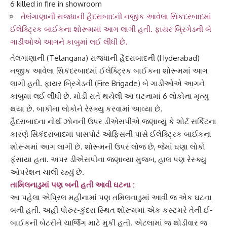
6 killed in fire in showroom
તેલંગાણાની રાજધાની હૈદરાબાદની નજીક આવેલા સિકંદરબાદમાં
ઈલેક્ટ્રિક બાઈકના શોરૂમમાં આગ લાગી હતી. ફાયર બ્રિગેડની બે
ગાડીઓએ આગને કાબુમાં લઈ લીધી છે.
તેલંગાણા
ની (Telangana) રાજધાની
હૈદરાબાદ
ની (Hyderabad)
નજીક આવેલા
સિકંદરબાદમાં
ઈલેક્ટ્રિક બાઈકના શોરૂમમાં આગ
લાગી હતી.
ફાયર બ્રિગેડ
ની (Fire Brigade) બે ગાડીઓએ આગને
કાબુમાં લઈ લીધી છે. મોડી રાતે થયેલી આ ઘટનામાં 6 લોકોના મૃત્યુ
થયા છે. બાકીના લોકોને
રેસ્ક્યુ
કરવામાં આવ્યા છે.
હૈદરાબાદ
ના નોર્થ ઝોનની ઉપર ડીએસપીએ જણાવ્યું કે
શોર્ટ સર્કિટ
ના
કારણે સિકંદરાબાદમાં પાસપોર્ટ ઓફિસની પાસે ઈલેક્ટ્રિક બાઈકના
શોરૂમમાં આગ લાગી છે. શોરૂમની ઉપર લોજ છે, જેમાં ઘણા લોકો
ફંસાયા હતા. અપર ડીએસપીના જણાવ્યા મુજબ, હાલ પણ
રેસ્ક્યુ
ઓપરેશન
ચાલી રહ્યું છે.
તામિલનાડુ
માં પણ બની હતી આવી ઘટના :
આ પહેલા એપ્રિલ મહીનામાં પણ
તમિલનાડુ
માં આવી જ એક ઘટના
બની હતી. અહીં પોરુર-કુંદરા સ્થિત શોરૂમમાં એક કસ્ટમરે તેની ઈ-
બાઈકની બેટરીને ચાર્જિંગ માટે મુકી હતી. એટલામાં જ થોડીવાર જ