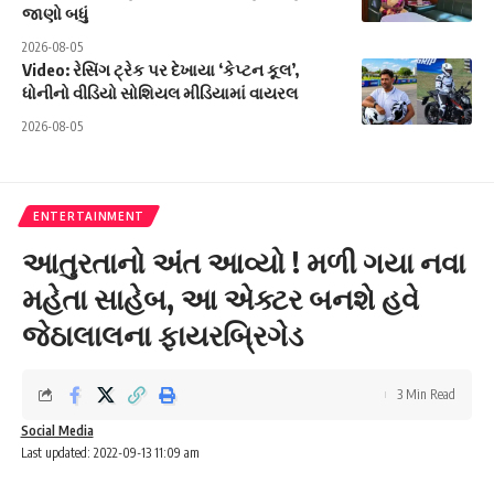
જાણો બધું
2026-08-05
Video: રેસિંગ ટ્રેક પર દેખાયા ‘કેપ્ટન કૂલ’,
ધોનીનો વીડિયો સોશિયલ મીડિયામાં વાયરલ
2026-08-05
ENTERTAINMENT
આતુરતાનો અંત આવ્યો ! મળી ગયા નવા
મહેતા સાહેબ, આ એક્ટર બનશે હવે
જેઠાલાલના ફાયરબ્રિગેડ
3 Min Read
Social Media
Last updated: 2022-09-13 11:09 am