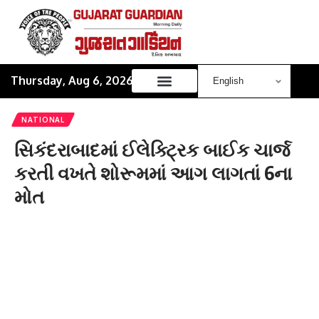
Thursday, Aug 6, 2026
NATIONAL
સિકંદરાબાદમાં ઈલેક્ટ્રિક બાઈક ચાર્જ
કરતી વખતે શોરૂમમાં આગ લાગતાં 6ના
મોત