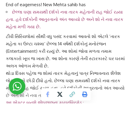
End of eagerness! New Mehta sahib has
છેલ્લા ઘણા સમયથી દર્શકો નવા તારક મહેતાની રાહ જોઈ રહ્યા
હતા. હવે દર્શકોની આતુરતાનો અંત આવ્યો છે અને શો ને નવા તારક
મહેતા મળી ગયા છે.
ટીવી સિરિયલો
માં સૌથી વધુ પસંદ કરવામાં આવતો શો એટલે ‘
તારક
મહેતા કા ઉલ્ટા ચશ્મા
‘ છેલ્લા 14 વર્ષથી દર્શકોનું
મનોરંજન
(Entertainment) કરી રહ્યું છે. આ શોમાં જોવા મળતા તમામ
કલાકારો ખૂબ જ ખાસ છે. આ શોના કારણે તેની સ્ટારકાસ્ટે ઘર ઘરમાં
અલગ ઓળખ મેળવી છે.
થોડા દિવસ પહેલા જ શોમાં
તારક મેહતાનું
પાત્ર નિભાવનારા
શૈલેશ
લોઢા
એ શો છોડી દીધો હતો. છેલ્લા ઘણા સમયથી દર્શકો નવા તારક
મહેતાની રાહ જોઈ રહ્યા હતા. હવે દર્શકોની આતુરતાનો અંત આવ્યો
છે અને શો ને નવા તારક મહેતા મળી ગયા છે.
આ એક્ટર બનશે જેઠાલાલના
ફાયરબ્રિગેડ
:
તારક મહેતા કા ઉલ્ટા ચશ્મા
શોના ચાહકો લાંબા સમયથી તારક
મહેતાની રાહ જોઈ રહ્યા હતા કારણ કે શોના મુખ્ય કલાકાર
શૈલેષ
લોઢા
એ શોનું શૂટિંગ બંધ કરી દીધું હતું. એ પછી ચાહકોને આશા હતી કે