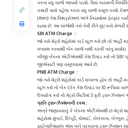
કરતા વધુ ચાર્જ આપવો પડશે. પૈસા કાઢવાની નિર્ધાર
તમારી પાસે પહેલા કરતા વધુ ચાર્જ વસૂલ કરશે. દ
(Atm) કેશ વિથડ્રોઅલ અંગે નિયમોમાં ફેરફાર કર્યો
રહ્યા છે. આ ચાર્જથી તમે કેવી રીતે છૂટકારો મેળ
SBI ATM
Charge :
જો તમે મેટ્રો શહેરોમાં કાર્ડ યૂઝ કરો છો તો અહીં 
વપરાશ કરવાથી બેંક ચાર્જ નથી કરતી પરંતુ મર્યાદા 
બીજી બેંકના એટીએમથી કેશ ઉપાડ કરો તો
SBI
પ્
જીએસટી પણ વસૂલવામાં આવે છે.
PNB ATM
Charge :
જો તમે મેટ્રો શહેરોમાં કાર્ડ વાપરતા હોવ તો અહીં
યૂઝ કરો તો બેંક દરેક કેશ ઉપાડ પર 10 રૂપિયા ચા
ઉપયોગ કરો તો મેટ્રો સિટીમાં 3 ફ્રી
ટ્રાન્ઝેક્શન
અ
પ્રતિ
ટ્રાન્ઝેક્શનની
રકમ :
અત્રે જણાવવાનું કે બેંકના એટીએમથી છ મેટ્રો શ
શહેરોમાં મુંબઈ, દિલ્હી, ચેન્નાઈ, કોલકાતા, બેંગ્લુર
ફાઈનાન્શિયલ એમ બંને પ્રકારના ટ્રાન્ઝેક્શન સામ