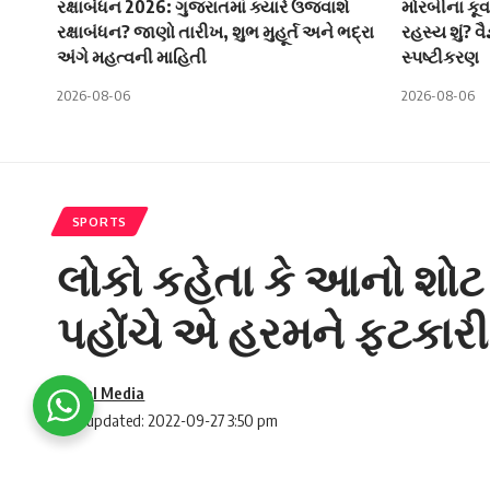
રક્ષાબંધન 2026: ગુજરાતમાં ક્યારે ઉજવાશે
મોરબીના કૂવ
રક્ષાબંધન? જાણો તારીખ, શુભ મુહૂર્ત અને ભદ્રા
રહસ્ય શું? વ
અંગે મહત્વની માહિતી
સ્પષ્ટીકરણ
2026-08-06
2026-08-06
SPORTS
લોકો કહેતા કે આનો શોટ 
પહોંચે એ હરમને ફટકારી
Social Media
Last updated: 2022-09-27 3:50 pm