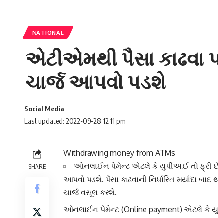
NATIONAL
એટીએમથી પૈસા કાઢવા પર
ચાર્જ આપવો પડશે
Social Media
Last updated: 2022-09-28 12:11 pm
Withdrawing money from ATMs
ઓનલાઈન પેમેન્ટ એટલે કે યુપીઆઈ તો ફ્રી છે 
SHARE
આપવો પડશે. પૈસા કાઢવાની નિર્ધારિત મર્યાદા બાદ થ
ચાર્જ વસૂલ કરશે.
ઓનલાઈન પેમેન્ટ
(Online payment) એટલે કે યુ