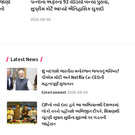
 જાણો
પત્નીના અફેરના 92 વીડિયો બન્યા પુરાવા,
તો
સુપ્રીમ કોર્ટે આપ્યો ઐતિહાસિક ચુકાદો
2026-08-06
Latest News
શું બદલાશે ભારતીય મનોરંજન જગતનું ભવિષ્ય?
પીએમ મોદી અને Netflix Co-CEOની
મહત્વપૂર્ણ મુલાકાત
Entertainment
2026-08-06
CJPનો નવો દાવ: હવે આ અભિયાનથી દેશભરમાં
લોકો વચ્ચે પહોંચશે અભિજીત દીપકે, શિક્ષણથી
ચૂંટણી સુધારા સુધીના મુદ્દાઓ પર લડતની
જાહેરાત
Politics
2026-08-06