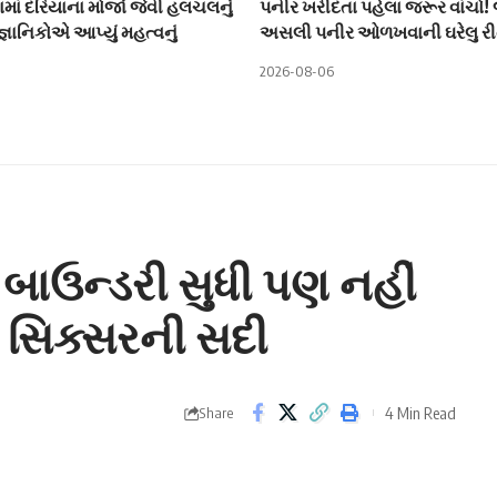
ામાં દરિયાના મોજાં જેવી હલચલનું
પનીર ખરીદતા પહેલા જરૂર વાંચો!
ૈજ્ઞાનિકોએ આપ્યું મહત્વનું
અસલી પનીર ઓળખવાની ઘરેલુ રી
2026-08-06
બાઉન્ડરી સુધી પણ નહીં
 સિક્સરની સદી
4 Min Read
Share