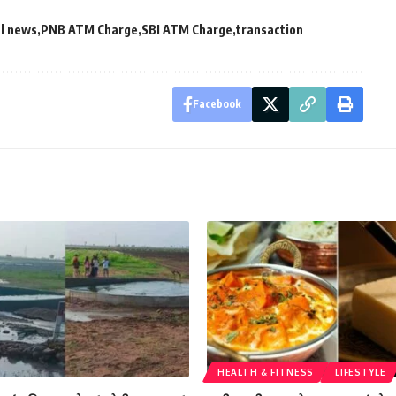
l news
PNB ATM Charge
SBI ATM Charge
transaction
Facebook
HEALTH & FITNESS
LIFESTYLE