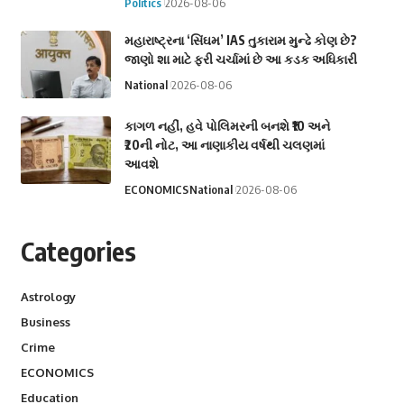
Politics
2026-08-06
મહારાષ્ટ્રના ‘સિંઘમ’ IAS તુકારામ મુન્ઢે કોણ છે?
જાણો શા માટે ફરી ચર્ચામાં છે આ કડક અધિકારી
National
2026-08-06
કાગળ નહીં, હવે પોલિમરની બનશે ₹10 અને
₹20ની નોટ, આ નાણાકીય વર્ષથી ચલણમાં
આવશે
ECONOMICS
National
2026-08-06
Categories
Astrology
Business
Crime
ECONOMICS
Education