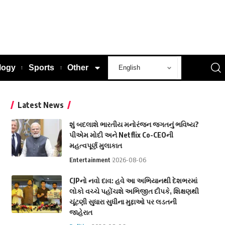
logy
Sports
Other
Latest News
શું બદલાશે ભારતીય મનોરંજન જગતનું ભવિષ્ય?
પીએમ મોદી અને Netflix Co-CEOની
મહત્વપૂર્ણ મુલાકાત
Entertainment
2026-08-06
CJPનો નવો દાવ: હવે આ અભિયાનથી દેશભરમાં
લોકો વચ્ચે પહોંચશે અભિજીત દીપકે, શિક્ષણથી
ચૂંટણી સુધારા સુધીના મુદ્દાઓ પર લડતની
જાહેરાત