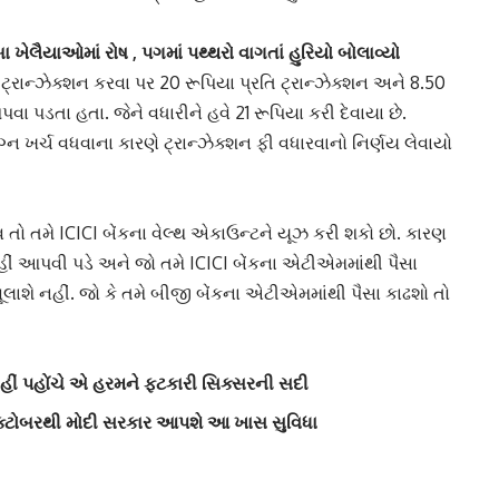
ેલૈયાઓમાં રોષ , પગમાં પથ્થરો વાગતાં હુરિયો બોલાવ્યો
્રાન્ઝેક્શન
કરવા પર 20 રૂપિયા પ્રતિ ટ્રાન્ઝેક્શન અને 8.50
ા પડતા હતા. જેને વધારીને હવે 21 રૂપિયા કરી દેવાયા છે.
ખર્ચ વધવાના કારણે ટ્રાન્ઝેક્શન ફી વધારવાનો નિર્ણય લેવાયો
 તો તમે
ICICI
બેંકના વેલ્થ એકાઉન્ટને યૂઝ કરી શકો છો. કારણ
નહીં આપવી પડે અને જો તમે ICICI બેંકના એટીએમમાંથી પૈસા
લાશે નહીં. જો કે તમે બીજી બેંકના
એટીએમમાંથી
પૈસા કાઢશો તો
હીં પહોંચે એ હરમને ફટકારી સિક્સરની સદી
ઓક્ટોબરથી મોદી સરકાર આપશે આ ખાસ સુવિધા