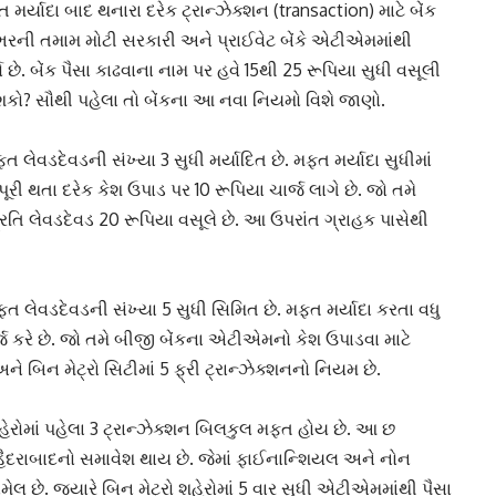
િત મર્યાદા બાદ થનારા દરેક
ટ્રાન્ઝેક્શન
(transaction) માટે બેંક
ેશભરની તમામ
મોટી સરકારી
અને પ્રાઈવેટ બેંકે એટીએમમાંથી
 છે. બેંક પૈસા કાઢવાના નામ પર હવે 15થી 25 રૂપિયા સુધી વસૂલી
વી શકો? સૌથી પહેલા તો બેંકના આ નવા નિયમો વિશે જાણો.
મફત
લેવડદેવડ
ની સંખ્યા 3 સુધી મર્યાદિત છે. મફત મર્યાદા સુધીમાં
પૂરી થતા દરેક કેશ ઉપાડ પર 10 રૂપિયા ચાર્જ લાગે છે. જો તમે
રતિ લેવડદેવડ 20 રૂપિયા વસૂલે છે. આ ઉપરાંત ગ્રાહક પાસેથી
 મફત લેવડદેવડની સંખ્યા 5 સુધી સિમિત છે. મફત મર્યાદા કરતા વધુ
ર્જ કરે છે. જો તમે બીજી બેંકના એટીએમનો કેશ ઉપાડવા માટે
ને બિન મેટ્રો સિટીમાં 5
ફ્રી ટ્રાન્ઝેક્શન
નો નિયમ છે.
હેરોમાં પહેલા 3 ટ્રાન્ઝેક્શન બિલકુલ મફત હોય છે. આ છ
ુ, હૈદરાબાદનો સમાવેશ થાય છે. જેમાં
ફાઈનાન્શિયલ
અને નોન
ેલ છે. જ્યારે બિન મેટ્રો શહેરોમાં 5 વાર સુધી એટીએમમાંથી પૈસા