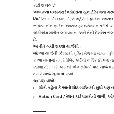
કાઢી શકાય છે.
આબરૂના ધજાગરા ! વડોદરાના યુનાઈટેડ વેના ગરબા ખ
નિર્ધારિત મર્યાદા બાદ મેટ્રો શહેરોમાં
ફાઈનાન્શિયલ ટ
રૂપિયા નોન ફાઈનાન્શિયલ ટ્રાન્ઝેક્શન તરીકે આપવ
એટીએમ મશીન લગાવવાના અને તેની દેખરેખ સંલગ્ન 
છે.
આ રીતે બચી શકશો ચાર્જથી :
જો આ ચાર્જની ઝંઝટથી મુક્તિ મેળવવા માંગતા હોવ
કે આ ખાતામાં તમારે
ડેબિટ કાર્ડ
ની વાર્ષિક ફી પણ 
કાઢશો તો તમારી પાસેથી એક રૂપિયો પણ ચાર્જ વસૂ
તમારે ચાર્જ ચૂકવવો પડશે.
આ પણ વાંચો :-
લોકો કહેતા કે આનો શોટ બાઉન્ડરી સુધી પણ ન
Ration Card / રેશન કાર્ડ ધારકોની લાગી, 