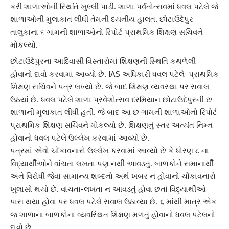
કરી શાળાઓની સ્થિતિ ખુલ્લી પાડી. શાળા પર્વતોત્સવમાં ધવલ પટેલે જે
શાળાઓની મુલાકાત લીધી તેમની દયનીય હાલત. છોટાઉદેપુર
તાલુકાના ૬ ગામની શાળાઓનો રિપોર્ટ પ્રાથમિક શિક્ષણ સચિવને
મોકલ્યો.
છોટાઉદેપુર
ના આદિવાસી વિસ્તારોમાં શિક્ષણની સ્થિતિ કથળેલી
હોવાનો દાવો કરવામાં આવ્યો છે. IAS અધિકારી ધવલ પટેલે પ્રાથમિક
શિક્ષણ સચિવને પત્ર લખ્યો છે. જે બાદ
શિક્ષણ વ્યવસ્થા
પર સવાલ
ઉઠયાં છે. ધવલ પટેલે શાળા પ્રવેશોત્સવ દરમિયાન છોટાઉદેપુરની છ
શાળાની મુલાકાત લીધી હતી. જે બાદ આ છ ગામની શાળાઓનો રિપોર્ટ
પ્રાથમિક શિક્ષણ સચિવને મોકલ્યો છે. શિક્ષણનું સ્તર અત્યંત નિમ્ન
હોવાનો ધવલ પટેલે ઉલ્લેખ કરવામાં આવ્યો છે.
પત્રમાં એવો ચોંકાવનારો ઉલ્લેખ કરવામાં આવ્યો છે કે
ધોરણ ૮
ના
વિદ્યાર્થીઓને વાંચતા લખતા પણ નથી આવડતું. બાળકોને સમાનાર્થી
અને વિરોધી જેવા સામાન્ય શબ્દનો અર્થ ખબર ન હોવાનો ચોંકાવનારો
ખુલાસો થયો છે. વાંચતા-લખતા ન આવડતું હોવા છતાં વિદ્યાર્થીઓ
પાસ થયા હોવા પર ધવલ પટેલે સવાલ ઉઠાવ્યા છે. ૬ માંથી માત્ર એક
જ શાળાના બાળકોના વ્યવસ્થિત શિક્ષણ મળતું હોવાનો
ધવલ પટેલ
નો
દાવો છે.