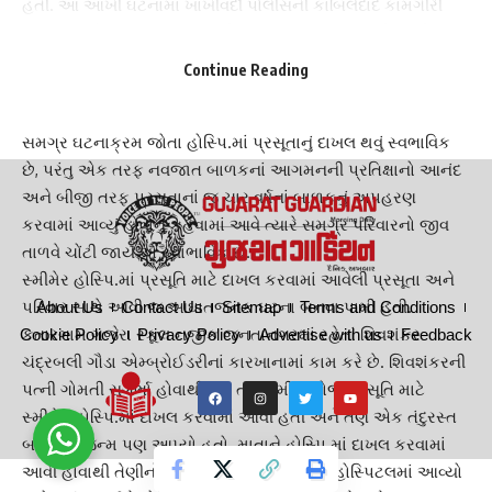
હતી. આ આખી ઘટનામાં
ખાખીવર્દી પોલીસ
ની કાબિલેદાદ કામગીરી
રહી હતી. પોલીસની તત્કાળ અને અસરકારક કામગીરીને પગલે
પ્રસૂતિ માટે દાખલ થયેલી માતાની આંખોમાં હર્ષનાં આંસુ રેલાયાં હતાં
Continue Reading
અને સમગ્ર પોલીસતંત્રને ખોળો પાથરીને આશીર્વાદ, દુઆઓ પાઠવી
હતી.
સમગ્ર ઘટનાક્રમ જોતા
હોસ્પિ
.માં પ્રસૂતાનું દાખલ થવું સ્વભાવિક
છે, પરંતુ એક તરફ નવજાત બાળકનાં આગમનની પ્રતિક્ષાનો આનંદ
અને બીજી તરફ પ્રસૂતાનાં જ ચાર વર્ષનાં બાળકનું અપહરણ
કરવામાં આવ્યું હોવાનું કહેવામાં આવે ત્યારે સમગ્ર પરિવારનો જીવ
તાળવે ચોંટી જાય એ સ્વાભાવિક છે.
સ્મીમેર હોસ્પિ
.માં પ્રસૂતિ માટે દાખલ કરવામાં આવેલી પ્રસૂતા અને
પરિવાર સાથે આવી જ આઘાતજનક ઘટના બનવા પામી હતી.
About Us
Contact Us
Sitemap
Terms and Conditions
કતારગામ ગજેરા સ્કૂલ નજીક જનતાનગરમાં રહેતાં શિવશંકર
Cookie Policy
Privacy Policy
Advertise with us
Feedback
ચંદ્રબલી ગૌડા એમ્બ્રોઈડરીનાં કારખાનામાં કામ કરે છે. શિવશંકરની
પત્ની ગોમતી સગર્ભા હોવાથી ગત તા.૨૩મીનાં રોજ પ્રસૂતિ માટે
સ્મીમેર હોસ્પિ.માં દાખલ કરવામાં આવી હતી અને તેણે એક તંદુરસ્ત
બાળકને જન્મ પણ આપ્યો હતો. માતાને હો‌સ્પિ.માં દાખલ કરવામાં
આવી હોવાથી તેણીનો ચાર વર્ષનો પુત્ર અર્ક પણ હોસ્પિટલમાં આવ્યો