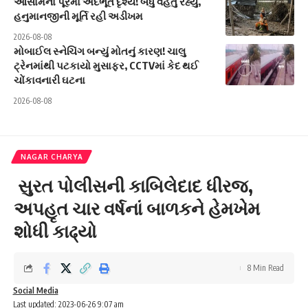
આસામના પૂરમાં અદભૂત દૃશ્ય! બધું વહેતું રહ્યું,
હનુમાનજીની મૂર્તિ રહી અડીખમ
2026-08-08
મોબાઈલ સ્નેચિંગ બન્યું મોતનું કારણ! ચાલુ
ટ્રેનમાંથી પટકાયો મુસાફર, CCTVમાં કેદ થઈ
ચોંકાવનારી ઘટના
2026-08-08
NAGAR CHARYA
સુરત પોલીસની કાબિલેદાદ ધીરજ,
અપહૃ‍ત ચાર વર્ષનાં બાળકને હેમખેમ
શોધી કાઢ્યો
8 Min Read
Social Media
Last updated: 2023-06-26 9:07 am