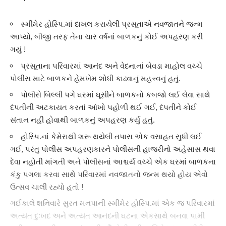
સ્મીમેર હોસ્પિ.માં દાખલ કરાયેલી પ્રસૂતાએ નવજાતને જન્મ
આપ્યો, બીજી તરફ તેના ચાર વર્ષનાં બાળકનું કોઈ અપહરણ કરી
ગયું !
પ્રસૂતાના પરિવારમાં આનંદ અને વેદનાનાં બેવડા માહોલ વચ્ચે
પોલીસ માટે બાળકને હેમખેમ શોધી કાઢવાનું મહત્ત્વનું હતું.
પોલીસે બિલ્લી પગે ઘરમાં ઘૂસીને બાળકનો કબજો લઈ લેવા સાથે
દંપતીની અટકાયત કરતાં આંખો પહોળી થઈ ગઈ, દંપતીને કોઈ
સંતાન નહીં હોવાથી બાળકનું અપહરણ કર્યું હતું.
હોસ્પિ.નાં કેમેરાથી શરૂ થયેલી તપાસ એક વસાહત સુધી લઈ
ગઈ, પરંતુ પોલીસ અપહરણકારને પોલીસની હાજરીનો અહેસાસ થવા
દેવા નહોતી માંગતી અને પોલીસનાં આશ્ચર્ય વચ્ચે એક ઘરમાં બાળકના
કંકુ પગલા કરવા સાથે પરિવારમાં નવજાતનો જન્મ થયો હોય એવો
ઉત્સવ ચાલી રહ્યો હતો !
ગઈકાલે શનિવારે સુરત મનપાની
સ્મીમેર હોસ્પિ
.માં એક જ પરિવારમાં
અત્યંત દુઃખદ અને અત્યંત આનંદની ઘટના એકસાથે બનવા પામી