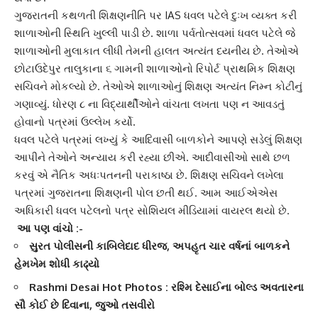
ગુજરાતની કથળતી શિક્ષણનીતિ પર
IAS ધવલ પટેલે
દુઃખ વ્યક્ત કરી
શાળાઓની સ્થિતિ ખુલ્લી પાડી છે. શાળા પર્વતોત્સવમાં ધવલ પટેલે જે
શાળાઓની મુલાકાત લીધી તેમની હાલત અત્યંત દયનીય છે. તેઓએ
છોટાઉદેપુર તાલુકાના ૬ ગામની શાળાઓનો રિપોર્ટ પ્રાથમિક શિક્ષણ
સચિવને મોકલ્યો છે. તેઓએ શાળાઓનું શિક્ષણ અત્યંત નિમ્ન કોટીનું
ગણાવ્યું. ધોરણ ૮ ના વિદ્યાર્થીઓને વાંચતા લખતા પણ ન આવડતું
હોવાનો પત્રમાં ઉલ્લેખ કર્યો.
ધવલ પટેલે પત્રમાં લખ્યું કે
આદિવાસી બાળકો
ને આપણે સડેલું શિક્ષણ
આપીને તેઓને અન્યાય કરી રહ્યા છીએ. આદીવાસીઓ સાથે છળ
કરવું એ નૈતિક અધઃપતનની પરાકાષ્ઠા છે. શિક્ષણ સચિવને લખેલા
પત્રમાં ગુજરાતના શિક્ષણની પોલ છતી થઈ. આમ આઈએએસ
અધિકારી ધવલ પટેલનો પત્ર
સોશિયલ મીડિયા
માં વાયરલ થયો છે.
આ પણ વાંચો :-
સુરત પોલીસની કાબિલેદાદ ધીરજ, અપહૃ‍ત ચાર વર્ષનાં બાળકને
હેમખેમ શોધી કાઢ્યો
Rashmi Desai Hot Photos : રશ્મિ દેસાઈના બોલ્ડ અવતારના
સૌ કોઈ છે દિવાના, જુઓ તસવીરો