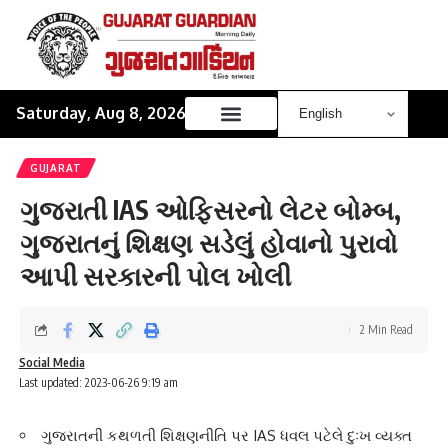
Saturday, Aug 8, 2026
GUJARAT
ગુજરાતી IAS ઓફિસરનો લેટર બોમ્બ,
ગુજરાતનું શિક્ષણ સડેલું હોવાનો પુરાવો
આપી સરકારની પોલ ખોલી
2 Min Read
Social Media
Last updated: 2023-06-26 9:19 am
ગુજરાતની કથળતી શિક્ષણનીતિ પર IAS ધવલ પટેલે દુઃખ વ્યક્ત