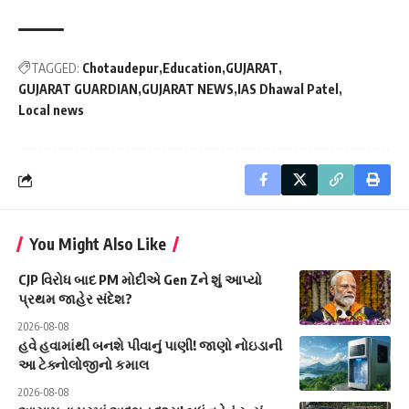
TAGGED:
Chotaudepur
Education
GUJARAT
GUJARAT GUARDIAN
GUJARAT NEWS
IAS Dhawal Patel
Local news
You Might Also Like
CJP વિરોધ બાદ PM મોદીએ Gen Zને શું આપ્યો
પ્રથમ જાહેર સંદેશ?
2026-08-08
હવે હવામાંથી બનશે પીવાનું પાણી! જાણો નોઇડાની
આ ટેક્નોલોજીનો કમાલ
2026-08-08