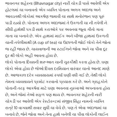
ભાવનગર
શહેરના (Bhavnagar city) નારી ચોકડી પાસે આવેલી એક
હોટલમાં ચા બનાવતો એક વ્યક્તિ પોતાના અલગ અંદાજ અને
આવડતથી લોકોમાં આકર્ષણ જમાવી ચા સાથે મનોરંજન પણ પૂરું
પાડી રહ્યો છે. પોતાના અલગ અંદાજમાં તે ઉકળતી ચા ની તપેલી ને
સીધી હાથેથી પકડી સાથે કરાઓકે પર અવનવા જૂના ગીતો ગાતા
ગાતા ચા બનાવે છે. એક હાથમાં માઈક અને બીજા હાથમાં ઉકળતી
ચા
ની તપેલીમાથી (A cup of tea) ચા ઉછાળતી જોઈ લોકો તેને જોતા
જ રહી જાય છે. ચાયવાલાની આ સ્ટાઈલને જોવા અને ચા પીવા દૂર
દૂર થી લોકો અહીં આવતા હોય છે.
લોકો પોતાના દિવસની શરૂઆત ચાની ચુસ્કીથી કરતા હોય છે. ઘણા
લોકો એવા હોય છે જેઓ દિવસ દરમિયાન વારંવાર ચાનો આનંદ માણે
છે. આજકાલ દરેક વ્યવસાયમાં સ્પર્ધા ઘણી વધી ગઈ છે, તેથી લોકો
તેમના વ્યવસાયને પ્રમોટ કરવાનો પ્રયાસ કરે છે. અને ગ્રાહકોને
પોતાની તરફ આકર્ષવા માટે ઘણા અવનવા નુસ્ખાઓ અપનાવતા હોય
છે, અને જેમાં તેઓ સફળ પણ થાય છે. ભાવનગર શહેરની નારી
ચોકડી પર આવેલી એક રેસ્ટોરન્ટમાં સંજીવ સિંહા નામનો વ્યક્તિ
રાત્રે 10 વાગ્યાથી સવાર સુધી ચા વેચે છે. પણ તે એવા અંદાજમાં ચા
બનાવે છે, જેને જોવા અને તેના હાથે બનેલી ચા પીવા લોકોની લાઈન