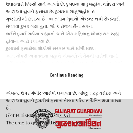
ઉઘાડનારો કિસ્સો સામે આવ્યો છે. દુબઇના શાહજહાંમાં
વડોદરા
અને
આણંદના યુવકો ફસાયા છે. દુબઇના શાહજહાંમાં 6
ગુજરાતીઓ ફસાયા છે. આ તમામ યુવાનો એજન્ટ થકી રોજગારી
મેળવવા દુબઇ ગયા હતા. જો કે રોજગારીના સપના
લઈને દુબઈ ગયેલા 5 યુવકો અને એક મહિલાનું શોષણ થઇ રહ્યું
હોવાના આરોપ લાગ્યા છે.
દુબઇમાં ફસાયેલા લોકોએ સરકાર પાસે માંગી મદદ :
આમ નોકરી અપાવવાના બહાને એજન્ટોએ તેમની પાસેથી લાખો
રૂપિયા લીધા હોવાની વાત સામે આવી છે. હાલ પાંચેય યુવક અને એક
મહિલાની દયનિય સ્થિતિ હોવાની વાત સામે આવી છે. દુબઇમાં
Continue Reading
ફસાયેલ યુવકો તેમજ યુવતીએ યુએઈ અને ભારત સરકાર પાસે મદદ
માગી છે. વિડીયો રેકોર્ડિંગ કરી આજીજી કરી મદદ માગી છે અને
એજન્ટ ઉપર ગંભીર આરોપો લગાવ્યા છે. બીજી તરફ વડોદરા અને
આણંદના યુવકો દુબઈમાં ફસાતાં તેમના પરિવાર ચિંતિત થવા પામ્યા
છે.
ઈ-પેપર વાંચવા માટે અહીં ક્લિક કરો
The urge to go abroad is not expensive