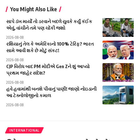
You Might Also Like
સાપે ડંખ માર્યો તો ડરવાને બદલે યુવકે કર્યું કંઈક
એવું, વાંચીને તમે પણ ચોંકી જશો
2026-08-08
રશિયાનું તેલ કે અમેરિકાનો 100% ટેરિફ? ભારત
સામે આવી શકે છે મોટું સંકટ!
2026-08-08
CJP વિરોધ બાદ PM મોદીએ Gen Zને શું આપ્યો
પ્રથમ જાહેર સંદેશ?
2026-08-08
હવે હવામાંથી બનશે પીવાનું પાણી! જાણો નોઇડાની
આ ટેક્નોલોજીનો કમાલ
2026-08-08
INTERNATIONAL