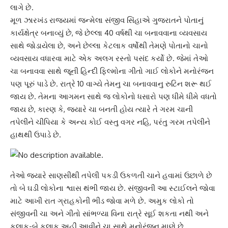
લાગે છે.
મૂળ ઝારખંડ રાજ્યમાં જન્મેલા સંજીવ સિંહાએ ગુજરાતને પોતાનું
કાર્યક્ષેત્ર બનાવ્યું છે, જે છેલ્લા 40 વર્ષથી ચા બનાવવાના વ્યવસાય
સાથે જોડાયેલા છે, અને છેલ્લા કેટલાક વર્ષોથી તેમણે પોતાનો ચાનો
વ્યવસાય વધારવા માટે એક અલગ રસ્તો પસંદ કર્યો છે. જેમાં તેઓ
ચા બનાવવા સાથે જૂની હિન્દી ફિલ્મોના ગીતો ગાઈ લોકોને મનોરંજન
પણ પૂરું પાડે છે. રાત્રે 10 વાગ્યે તેમનુ ચા બનાવવાનુ રુટિન શરૂ થઈ
જાય છે. તેમના આગમન સાથે જ લોકોનો ધસારો પણ ધીમે ધીમે વધતો
જાય છે, કારણ કે, જ્યારે ચા બનતી હોય ત્યારે તે ગરમ ચાની
તપેલીને ચીપિયા કે અન્ય કોઈ વસ્તુ વગર નહિ, પરંતુ ગરમ તપેલીને
હાથથી ઉપાડે છે.
તેઓ જ્યારે સાણસીથી તપેલી પકડી ઉકળતી ચાને હવામાં ઉછાળે છે
તો બે ઘડી લોકોના શ્વાસ થંભી જાય છે. સંજીવની આ સ્ટાઈલને જોવા
માટે આખી રાત ગ્રાહકોની ભીડ જોવા મળે છે. અમુક લોકો તો
સંજીવની ચા અને ગીતો સાંભળ્યા વિના રાત્રે સૂઈ શકતા નથી અને
કલાક-બે કલાક અહીં આવીને ચા સાથે મનોરંજન માણે છે.