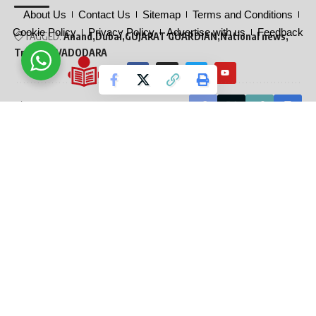
About Us
Contact Us
Sitemap
Terms and Conditions
Cookie Policy
Privacy Policy
Advertise with us
Feedback
TAGGED:
Anand
Dubai
GUJARAT GUARDIAN
National news
Trapped
VADODARA