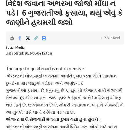
વિદેશ જવાના અભરખા જોજો મોંઘા ન
પડે ! 6 ગુજરાતીઓ ફસાયા, થયું એવું કે
જાણીને હચમચી જશો
2 Min Read
Social Media
Last updated: 2022-06-04 1:23 pm
The urge to go abroad is not expensive
એજન્ટની લોભામણી લાલચમાં આવીને દુબઇ જતા લોકો સાવધાન
દુબઈના શારજાહમાં
વડોદરા
અને આણંદના 6
ગુજરાતીઓ ફસાયા છે.મહત્વનું છે કે, યુવાનો એજન્ટ થકી રોજગારી
મેળવવા
દુબઈ
ગયા હતા. જ્યાં હાલ 5 યુવકો અને 1 મહિલાનું શોષણ
થઇ રહ્યું છે. ઉલ્લેખનીય છે કે, નોકરી અપાવવાના બહાને એજન્ટોએ
આ યુવકો પાસે લાખો રૂપિયા પડાવ્યા છે.
એજન્ટ થકી રોજગારી મેળવવા દુબઇ ગયા હતા યુવકો :
એજન્ટની લોભામણી લાલચમાં આવી વિદેશ જતા લોકો માટે આંખ