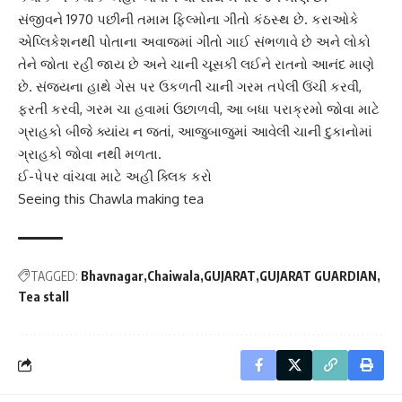
સંજીવને 1970 પછીની તમામ ફિલ્મોના ગીતો કંઠસ્થ છે. કરાઓકે
એપ્લિકેશનથી પોતાના અવાજમાં ગીતો ગાઈ સંભળાવે છે અને લોકો
તેને જોતા રહી જાય છે અને ચાની ચૂસકી લઈને રાતનો આનંદ માણે
છે. સંજયના હાથે ગેસ પર ઉકળતી ચાની ગરમ તપેલી ઉંચી કરવી,
ફરતી કરવી, ગરમ ચા હવામાં ઉછાળવી, આ બધા પરાક્રમો જોવા માટે
ગ્રાહકો બીજે ક્યાંય ન જતાં, આજુબાજુમાં આવેલી ચાની દુકાનોમાં
ગ્રાહકો જોવા નથી મળતા.
ઈ-પેપર વાંચવા માટે અહીં ક્લિક કરો
Seeing this Chawla making tea
TAGGED:
Bhavnagar
Chaiwala
GUJARAT
GUJARAT GUARDIAN
Tea stall