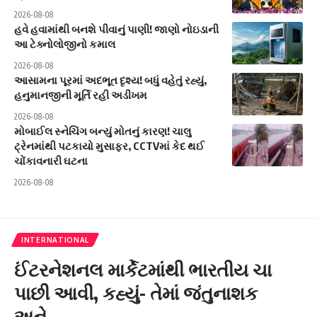
2026-08-08
હવે હવામાંથી બનશે પીવાનું પાણી! જાણો નોઇડાની
આ ટેક્નોલોજીનો કમાલ
2026-08-08
આસામના પૂરમાં અદભૂત દૃશ્ય! બધું વહેતું રહ્યું,
હનુમાનજીની મૂર્તિ રહી અડીખમ
2026-08-08
મોબાઈલ સ્નેચિંગ બન્યું મોતનું કારણ! ચાલુ
ટ્રેનમાંથી પટકાયો મુસાફર, CCTVમાં કેદ થઈ
ચોંકાવનારી ઘટના
2026-08-08
INTERNATIONAL
ઈંટરનેશનલ માર્કેટમાંથી ભારતીય ચા
પાછી આવી, કહ્યું- તેમાં જંતુનાશક
અને…