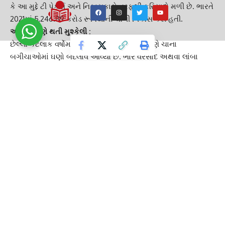
કે આ મુદ્દે ટી પેકર્સ અને નિકાસકારો તરફથી ફરિયાદો મળી છે. ભારતે
2021માં 5,246.89 કરોડ રૂપિયાની ચાની નિકાસ કરી હતી.
આના કારણે થતી મુશ્કેલી :
છેલ્લા કેટલાક વર્ષોમાં, આબોહવા પરિવર્તનને કારણે ચાના
બગીચાઓમાં ઘણો બદલાવ આવ્યો છે. ભારે વરસાદ અથવા લાંબા
સમય સુધી દુષ્કાળને કારણે જીવાતોનું જોખમ વધી ગયું છે. અહેવાલો
અનુસાર, ઘણીવાર જંતુનાશકનો ઉપયોગ સમાપ્ત થયા પછી જ પાંદડા
તોડી લેવામાં આવે છે. તેનું કારણ એ છે કે ચાના પાંદડા પર
જંતુનાશકના નિશાન રહે છે. સામાન્ય રીતે જંતુનાશક દવાનો છંટકાવ
કર્યાના 10 થી 20 દિવસ પછી પાંદડા તોડી લેવામાં આવે છે. જો આનું
પાલન ન કરવામાં આવે તો, તેઓ વધુ જંતુનાશકો ફેલાય છે.
ઈ-પેપર વાંચવા માટે અહીં ક્લિક કરો
Indian tea returned
TAGGED:
GUJARAT GUARDIAN
INDIA NEWS
Indian tea
Indian tea producers
Pesticides and chemicals
Tea export