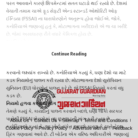
પરત આવવાને કારણે શિપમેન્ટમાં સતત ઘટાડો થઈ રહ્યો છે. દેશમાં
વેચાતી તમામ ચાએ ફૂડ સેફ્ટી એન્ડ સ્ટાન્ડર્ડ ઓથોરિટી ઓફ
ઈન્ડિયા (FSSAI) ના ધારાધોરણોને અનુરૂપ હોવા જોઈએ. જોકે,
કનોરિયાએ જણાવ્યું હતું કે, મોટાભાગના ખરીદદારો એ જ ચા ખરીદે
છે, જેમાં અસાધારણ રીતે વધારે કેમિકલ હોય છે.
EU નિયમો કડક :
2021માં ભારતે 195.90 મિલિયન કિલો ચાની નિકાસ કરી હતી.
Continue Reading
ભારતીય ચાના મુખ્ય ખરીદદારો કોમનવેલ્થ ઈન્ડિપેન્ડન્ટ સ્ટેટ્સ (CIS)
નેશન અને ઈરાન હતા. બોર્ડે આ વર્ષે 300 મિલિયન કિલો ચાની નિકાસ
કરવાનો લક્ષ્યાંક રાખ્યો છે. કનોરિયાએ કહ્યું કે, ઘણા દેશો ચા માટે
કડક નિયમોનું પાલન કરી રહ્યા છે. મોટાભાગના દેશો યુરોપિયન
યુનિયન (EU) ધોરણોનું પાલન કરે છે, જે FSSAI નિયમો કરતાં વધુ
કડક છે.
નિયમો હળવા કરવાની માંગ :
તેમણે કહ્યું કે, કાયદાનું પાલન કરવાને બદલે, ઘણા લોકો સરકાર
પાસેથી FSSAI ધોરણોમાં વધુ છૂટછાટની માંગ કરી રહ્યા છે.
About Us
Contact Us
Sitemap
Terms and Conditions
કનોરિયાએ કહ્યું કે, આ ખોટો સંકેત આપશે કારણ કે ચાને હેલ્થ
Cookie Policy
Privacy Policy
Advertise with us
Feedback
ડ્રિંક ગણવામાં આવે છે. ટી બોર્ડના એક વરિષ્ઠ અધિકારીએ જણાવ્યું