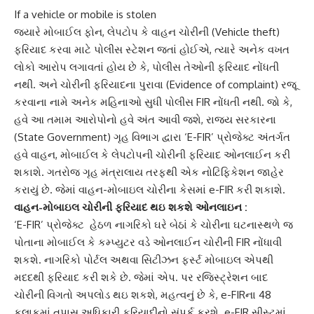
If a vehicle or mobile is stolen
જ્યારે મોબાઈલ ફોન, લેપટોપ કે વાહન ચોરીની (Vehicle theft)
ફરિયાદ કરવા માટે પોલીસ સ્ટેશન જતાં હોઈએ, ત્યારે અનેક વખત
લોકો આરોપ લગાવતાં હોય છે કે, પોલીસ તેઓની ફરિયાદ નોંધતી
નથી. અને ચોરીની ફરિયાદના પુરાવા (Evidence of complaint) રજૂ
કરવાના નામે અનેક મહિનાઓ સુધી પોલીસ FIR નોંધતી નથી. જો કે,
હવે આ તમામ આરોપોનો હવે અંત આવી જશે, રાજ્ય સરકારના
(State Government) ગૃહ વિભાગ દ્વારા
‘E-FIR’
પ્રોજેક્ટ અંતર્ગત
હવે વાહન, મોબાઈલ કે લેપટોપની ચોરીની ફરિયાદ ઓનલાઈન કરી
શકાશે. ગતરોજ ગૃહ મંત્રાલાય તરફથી એક નોટિફિકેશન જાહેર
કરાયું છે. જેમાં વાહન-મોબાઇલ ચોરીના કેસમાં e-FIR કરી શકાશે.
વાહન-મોબાઇલ ચોરી
ની ફરિયાદ થઇ શકશે ઓનલાઇન :
‘E-FIR’ પ્રોજેક્ટ હેઠળ નાગરિકો ઘરે બેઠાં કે ચોરીના ઘટનાસ્થળે જ
પોતાના મોબાઈલ કે કમ્પ્યુટર વડે ઓનલાઈન ચોરીની FIR નોંધાવી
શકશે. નાગરિકો પોર્ટલ અથવા સિટીઝન ફર્સ્ટ મોબાઇલ એપથી
મદદથી ફરિયાદ કરી શકે છે. જેમાં એપ. પર રજિસ્ટ્રેશન બાદ
ચોરીની વિગતો અપલોડ થઇ શકશે, મહત્વનું છે કે, e-FIRના 48
કલાકમાં તપાસ અધિકારી ફરિયાદીનો સંપર્ક કરશે. e-FIR સીસ્ટમાં