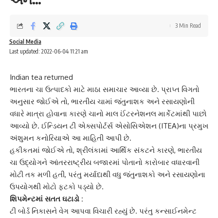
3 Min Read
Social Media
Last updated: 2022-06-04 11:21 am
Indian tea returned
ભારતના
ચા
ઉત્પાદકો માટે માઠા સમાચાર આવ્યા છે. પ્રાપ્ત વિગતો
અનુસાર જોઈએ તો, ભારતીય ચામાં જંતુનાશક અને રસાયણોની
વધારે માત્રા હોવાના કારણે ચાનો માલ ઈંટરનેશનલ માર્કેટમાંથી પાછો
આવ્યો છે. ઈન્ડિયન ટી એક્સપોર્ટર્સ એસોસિએશન (ITEA)ના પ્રમુખ
અંશુમન કનોરિયાએ આ માહિતી આપી છે.
હકીકતમાં જોઈએ તો,
શ્રીલંકા
માં આર્થિક સંકટને કારણે, ભારતીય
ચા ઉદ્યોગને આંતરરાષ્ટ્રીય બજારમાં પોતાનો કારોબાર વધારવાની
મોટી તક મળી હતી, પરંતુ મર્યાદાથી વધુ જંતુનાશકો અને રસાયણોના
ઉપયોગથી મોટો ફટકો પડ્યો છે.
શિપમેન્ટમાં સતત ઘટાડો :
ટી બોર્ડ નિકાસને વેગ આપવા વિચારી રહ્યું છે. પરંતુ કન્સાઈનમેન્ટ