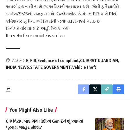
અપલોડ થતાની સાથે જ અધિકારી અસાઇન થશે. જેની ફરિયાદીને
ઇ-મેલ/SMSથી જાણ કરાશે. ઉલ્લેખનીય છે કે, e-FIR અંગે PIથી
કમિશનર સુધીના અધિકારીની જવાબદારી નક્કી કરાઇ છે.
ઈ-પેપર વાંચવા માટે અહીં ક્લિક કરો
If a vehicle or mobile is stolen
TAGGED:
E-FIR
Evidence of complaint
GUJARAT GUARDIAN
INDIA NEWS
STATE GOVERNMENT
Vehicle theft
You Might Also Like
CJP વિરોધ બાદ PM મોદીએ Gen Zને શું આપ્યો
પ્રથમ જાહેર સંદેશ?