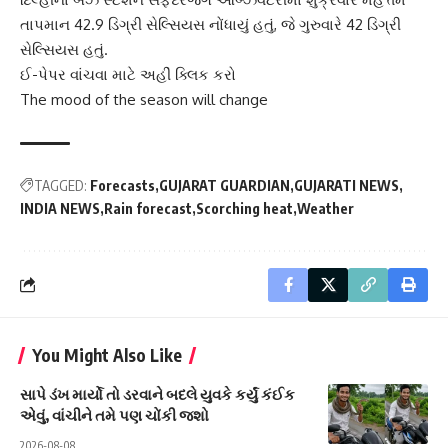
તાપમાન 42.9 ડિગ્રી સેલ્સિયસ નોંધાયું હતું, જે ગુરુવારે 42 ડિગ્રી
સેલ્સિયસ હતું.
ઈ-પેપર વાંચવા માટે અહીં ક્લિક કરો
The mood of the season will change
TAGGED:
Forecasts
GUJARAT GUARDIAN
GUJARATI NEWS
INDIA NEWS
Rain forecast
Scorching heat
Weather
You Might Also Like
સાપે ડંખ માર્યો તો ડરવાને બદલે યુવકે કર્યું કંઈક
એવું, વાંચીને તમે પણ ચોંકી જશો
2026-08-08