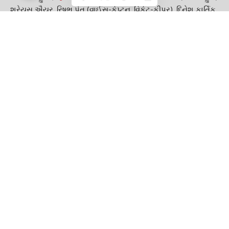
શ્રેયસ ઐયર, રિષભ પંત (વાઈસ-કેપ્ટન, વિકેટ-કીપર), દિનેશ કાર્તિક
(વિકેટકીપર), હાર્દિક પંડ્યા, વેંકટેશ ઐયર, યુઝવેન્દ્ર ચહલ, કુલદીપ
યાદવ, અક્ષર પટેલ , રવિ બિશ્નોઈ , ભુવનેશ્વર કુમાર, હર્ષલ પટેલ, અવેશ
ખાન, અર્શદીપ સિંહ અને ઉમરાન મલિક.
ઈ-પેપર વાંચવા માટે અહીં ક્લિક કરો
Rohit Sharma is the career
TAGGED:
GUJARAT GUARDIAN
INDIA NEWS
Indian team
KL Rahul
Rohit Sharma
Shikhar Dhawan
Sports news