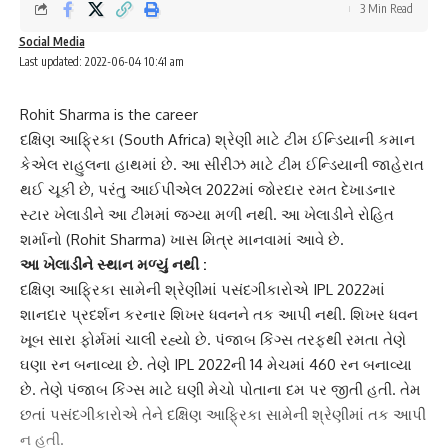
3 Min Read
Social Media
Last updated: 2022-06-04 10:41 am
Rohit Sharma is the career
દક્ષિણ આફ્રિકા
(South Africa) શ્રેણી માટે ટીમ ઈન્ડિયાની કમાન
કેએલ રાહુલના હાથમાં છે. આ સીરીઝ માટે ટીમ ઈન્ડિયાની જાહેરાત
થઈ ચૂકી છે, પરંતુ આઈપીએલ 2022માં જોરદાર રમત દેખાડનાર
સ્ટાર ખેલાડીને આ ટીમમાં જગ્યા મળી નથી. આ ખેલાડીને
રોહિત
શર્મા
નો (Rohit Sharma) ખાસ મિત્ર માનવામાં આવે છે.
આ ખેલાડીને સ્થાન મળ્યું નથી :
દક્ષિણ આફ્રિકા સામેની શ્રેણીમાં પસંદગીકારોએ IPL 2022માં
શાનદાર પ્રદર્શન કરનાર શિખર ધવનને તક આપી નથી. શિખર ધવન
ખૂબ સારા ફોર્મમાં ચાલી રહ્યો છે. પંજાબ કિંગ્સ તરફથી રમતા તેણે
ઘણા રન બનાવ્યા છે. તેણે IPL 2022ની 14 મેચમાં 460 રન બનાવ્યા
છે. તેણે પંજાબ કિંગ્સ માટે ઘણી મેચો પોતાના દમ પર જીતી હતી. તેમ
છતાં પસંદગીકારોએ તેને દક્ષિણ આફ્રિકા સામેની શ્રેણીમાં તક આપી
ન હતી.