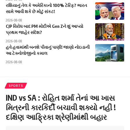
રશિયાનું તેલ કે અમેરિકાનો 100% ટેરિફ? ભારત
સામે આવી શકે છે મોટું સંકટ!
2026-08-08
CJP વિરોધ બાદ PM મોદીએ Gen Zને શું આપ્યો
પ્રથમ જાહેર સંદેશ?
2026-08-08
હવે હવામાંથી બનશે પીવાનું પાણી! જાણો નોઇડાની
આ ટેક્નોલોજીનો કમાલ
2026-08-08
SPORTS
IND vs SA : રોહિત શર્મા તેનાં આ ખાસ
મિત્રની કારકિર્દી બચાવી શક્યો નહીં !
દક્ષિણ આફ્રિકા શ્રેણીમાંથી બહાર