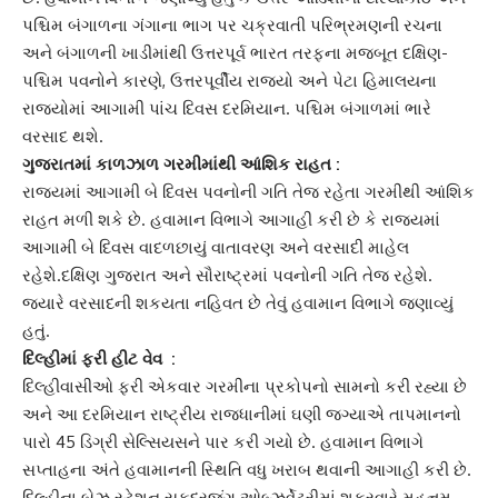
પશ્ચિમ બંગાળના ગંગાના ભાગ પર ચક્રવાતી પરિભ્રમણની રચના
અને બંગાળની ખાડીમાંથી ઉત્તરપૂર્વ ભારત તરફના મજબૂત દક્ષિણ-
પશ્ચિમ પવનોને કારણે, ઉત્તરપૂર્વીય રાજ્યો અને પેટા હિમાલયના
રાજ્યોમાં આગામી પાંચ દિવસ દરમિયાન. પશ્ચિમ બંગાળમાં ભારે
વરસાદ થશે.
ગુજરાતમાં કાળઝાળ ગરમીમાંથી આંશિક રાહત :
રાજ્યમાં આગામી બે દિવસ પવનોની ગતિ તેજ રહેતા ગરમીથી આંશિક
રાહત મળી શકે છે. હવામાન વિભાગે આગાહી કરી છે કે રાજ્યમાં
આગામી બે દિવસ વાદળછાયું વાતાવરણ અને વરસાદી માહેલ
રહેશે.દક્ષિણ ગુજરાત અને સૌરાષ્ટ્રમાં પવનોની ગતિ તેજ રહેશે.
જ્યારે વરસાદની શકયતા નહિવત છે તેવું હવામાન વિભાગે જણાવ્યું
હતું.
દિલ્હીમાં ફરી હીટ વેવ :
દિલ્હીવાસીઓ ફરી એકવાર ગરમીના પ્રકોપનો સામનો કરી રહ્યા છે
અને આ દરમિયાન રાષ્ટ્રીય રાજધાનીમાં ઘણી જગ્યાએ તાપમાનનો
પારો 45 ડિગ્રી સેલ્સિયસને પાર કરી ગયો છે. હવામાન વિભાગે
સપ્તાહના અંતે હવામાનની સ્થિતિ વધુ ખરાબ થવાની
આગાહી
કરી છે.
દિલ્હીના બેઝ સ્ટેશન સફદરજંગ ઓબ્ઝર્વેટરીમાં શુક્રવારે મહત્તમ