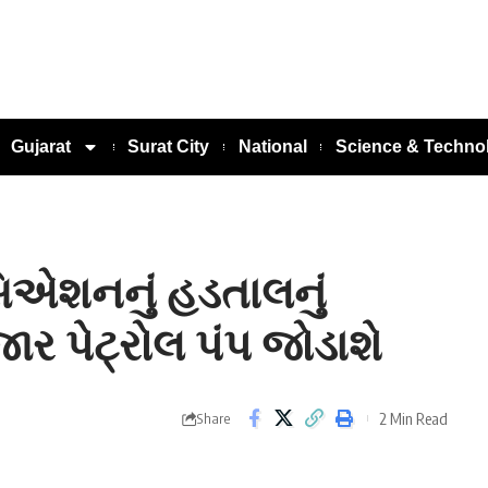
Gujarat
Surat City
National
Science & Techno
િએશનનું હડતાલનું
ર પેટ્રોલ પંપ જોડાશે
2 Min Read
Share