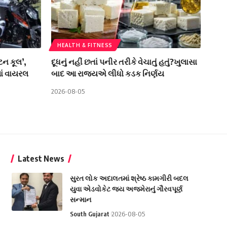
HEALTH & FITNESS
્ટન કૂલ’,
દૂધનું નહીં છતાં પનીર તરીકે વેચાતું હતું?ખુલાસા
ાં વાયરલ
બાદ આ રાજ્યએ લીધો કડક નિર્ણય
2026-08-05
Latest News
સુરત લોક અદાલતમાં શ્રેષ્ઠ કામગીરી બદલ
યુવા એડવોકેટ જય અજમેરાનું ગૌરવપૂર્ણ
સન્માન
South Gujarat
2026-08-05