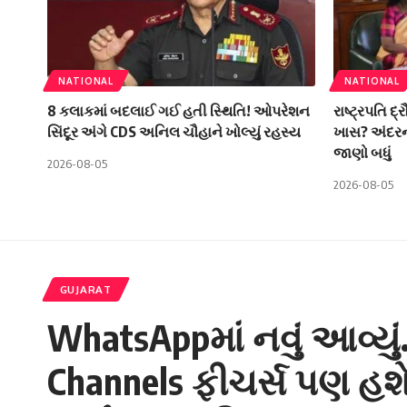
NATIONAL
NATIONAL
8 કલાકમાં બદલાઈ ગઈ હતી સ્થિતિ! ઓપરેશન
રાષ્ટ્રપતિ દ્ર
સિંદૂર અંગે CDS અનિલ ચૌહાને ખોલ્યું રહસ્ય
ખાસ? અંદરની
જાણો બધું
2026-08-05
2026-08-05
GUJARAT
WhatsAppમાં નવું આવ્યું.
Channels ફીચર્સ પણ હશે