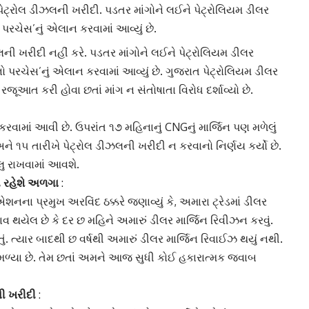
 પેટ્રોલ ડીઝલની ખરીદી. પડતર માંગોને લઈને પેટ્રોલિયમ ડીલર
ેસ’નું એલાન કરવામાં આવ્યું છે.
લ
ની ખરીદી નહીં કરે. પડતર માંગોને લઈને પેટ્રોલિયમ ડીલર
પરચેસ’નું એલાન કરવામાં આવ્યું છે. ગુજરાત પેટ્રોલિયમ ડીલર
 કરી હોવા છતાં માંગ ન સંતોષાતા વિરોધ દર્શાવ્યો છે.
 કરવામાં આવી છે. ઉપરાંત ૧૭ મહિનાનું CNGનું માર્જિન પણ મળેલું
 અને ૧૫ તારીખે
પેટ્રોલ
ડીઝલ
ની ખરીદી ન કરવાનો નિર્ણય કર્યો છે.
લુ રાખવામાં આવશે.
ી રહેશે અળગા
:
 પ્રમુખ અરવિંદ ઠક્કરે જણાવ્યું કે, અમારા ટ્રેડમાં
ડીલર
થયેલ છે કે દર છ મહિને અમારું ડીલર માર્જિન રિવીઝન કરવું.
ું. ત્યાર બાદથી છ વર્ષથી અમારું ડીલર માર્જિન રિવાઈઝ થયું નથી.
 મળ્યા છે. તેમ છતાં અમને આજ સુધી કોઈ હકારાત્મક જવાબ
ની ખરીદી
: