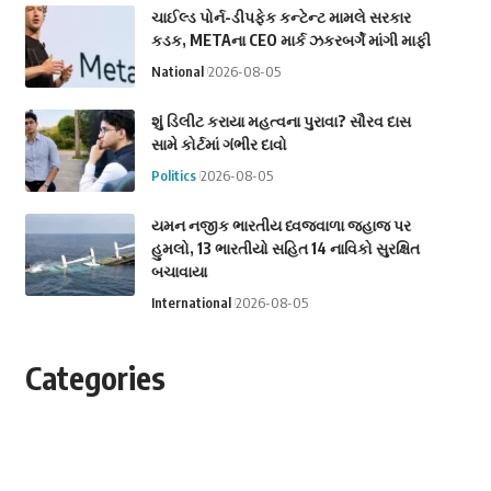
ચાઈલ્ડ પોર્ન-ડીપફેક કન્ટેન્ટ મામલે સરકાર
કડક, METAના CEO માર્ક ઝકરબર્ગે માંગી માફી
National
2026-08-05
શું ડિલીટ કરાયા મહત્વના પુરાવા? સૌરવ દાસ
સામે કોર્ટમાં ગંભીર દાવો
Politics
2026-08-05
યમન નજીક ભારતીય ધ્વજવાળા જહાજ પર
હુમલો, 13 ભારતીયો સહિત 14 નાવિકો સુરક્ષિત
બચાવાયા
International
2026-08-05
Categories
Astrology
Business