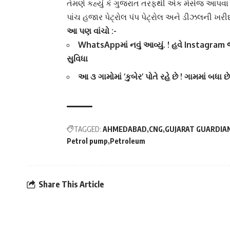
તેમણે કહ્યું કે ગુજરાત તરફથી એક મેસેજ આપવા માટે
પાંચ હજાર
પેટ્રોલ પંપ
પેટ્રોલ અને ડીઝલની ખરીદી 
આ પણ વાંચો :-
WhatsAppમાં નવું આવ્યું. ! હવે Instagram
સુવિધા
આ ૩ ગામોમાં ‘કુબેર’ પોતે રહે છે ! ગામમાં બધા છ
TAGGED:
AHMEDABAD
CNG
GUJARAT GUARDIA
Petrol pump
Petroleum
Share This Article