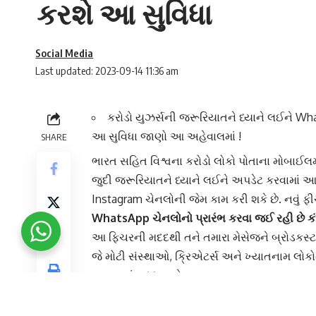
કરશે આ સુવિધા
Social Media
Last updated: 2023-09-14 11:36 am
કરોડો યુઝર્સની જરૂરિયાતને ધ્યાને લઈને WhatsA
આ સુવિધા જાણો આ અહેવાલમાં !
SHARE
ભારત
સહિત વિશ્વના કરોડો લોકો પોતાના
મોબાઈલ
જુદી જરૂરિયાતને ધ્યાને લઈને અપડેટ કરવામાં આવે છ
Instagram
ચેનલોની જેમ કામ કરી શકે છે. નવું ફી
WhatsApp ચેનલોનો પ્રારંભ કરવા જઈ રહી છે કં
આ ફિચરની મદદથી તને તમારા મેસેજને બ્રોડકસ્ટ ક
જે મોટી સંસ્થાઓ, ક્રિએટર્સ અને ખ્યાતનામ લોકોન
આપવામાં મદદ કરશે.
માર્ક ઝકરબર્ગે આ અંગે પોસ્ટ શેર કરી કહ્યું કે 
છીએ. આગામી સમયના હજારો નવી ચેનલો ઉમેરશું.