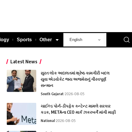
logy
Sports
Other
Latest News
સુરત લોક અદાલતમાં શ્રેષ્ઠ કામગીરી બદલ
યુવા એડવોકેટ જય અજમેરાનું ગૌરવપૂર્ણ
સન્માન
South Gujarat
2026-08-05
ચાઈલ્ડ પોર્ન-ડીપફેક કન્ટેન્ટ મામલે સરકાર
કડક, METAના CEO માર્ક ઝકરબર્ગે માંગી માફી
National
2026-08-05