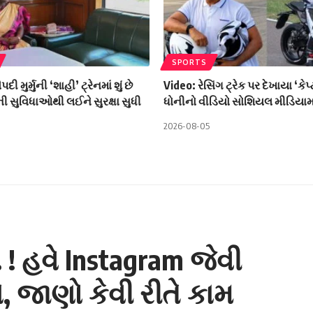
SPORTS
ૌપદી મુર્મુની ‘શાહી’ ટ્રેનમાં શું છે
Video: રેસિંગ ટ્રેક પર દેખાયા ‘કેપ
 સુવિધાઓથી લઈને સુરક્ષા સુધી
ધોનીનો વીડિયો સોશિયલ મીડિયામ
2026-08-05
 ! હવે Instagram જેવી
, જાણો કેવી રીતે કામ