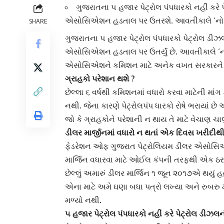
ગુજરાતના ૫ હજાર પેટ્રોલ પંપધારકો નહીં કરે
એસોસિએશન હડતાલ પર ઉતરશે. આવતીકાલે ‘નો પરચ
SHARE
ગુજરાત
ના ૫ હજાર પેટ્રોલ પંપધારકો
પેટ્રોલ
ડીઝ
એસોસિએશન હડતાલ પર ઉતર્યું છે. આવતીકાલે ‘નો 
એસોસિએશને કમિશન માટે અનેક વખત સરકારને રજૂઆત
ગ્રાહકો પરેશાન થશે ?
છેલ્લા ૬ વર્ષથી કમિશનમાં વધારો કરવા માટેની માંગ
નથી. જેના કારણે
પેટ્રોલપંપ
ધારકો રોષે ભરાયાં છે
જો કે ગ્રાહકોને પરેશાની ન થાય તે માટે વેચાણ ચા
ડીલર માર્જીનમાં વધારો ન થતાં એક દિવસ ખરીદીથ
ફેડરેશન ઓફ ગુજરાત પેટ્રોલિયમ ડીલર એસોસિએશનના
માર્જિન વધારવા માટે
ઓઈલ કંપની
તરફથી એક ઠરાવ 
છેલ્લું અમારું ડીલર માર્જિન ૧ જૂન ૨૦૧૭એ થયું હત
એના માટે અમે ઘણા બધા પત્રો લખ્યા અને રુબરુ
મળ્યો નથી.
૫ હજાર પેટ્રોલ પંપધારકો નહીં કરે પેટ્રોલ ડીઝલ