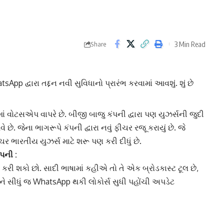
3 Min Read
Share
pp દ્વારા તદ્દન નવી સુવિધાનો પ્રારંભ કરવામાં આવશું. શું છે
માં વોટસએપ વાપરે છે. બીજી બાજુ કંપની દ્વારા પણ યુઝર્સની જુદી
ે. જેના ભાગરૂપે કંપની દ્વારા નવું ફીચર રજૂ કરાયું છે. જે
ચર ભારતીય યુઝર્સ માટે શરૂ પણ કરી દીધું છે.
પની :
રી શકો છો. સાદી ભાષામાં કહીએ તો તે એક બ્રોડકાસ્ટ ટૂલ છે,
ે સીધું જ
WhatsApp
થકી લોકોર્સ સુધી પહોંચી અપડેટ
અમે ગ્લોબલ બજારમાં
WhatsApp
ચેનલોનો પ્રારંભ કરવા જઈ રહ્યા
 કંપની પોતાની ચેનલ પણ લોન્ચ કરી રહી છે. જ્યાં વોટસએપ