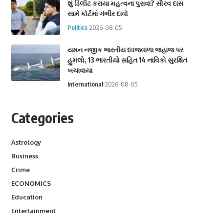
શું ડિલીટ કરાયા મહત્વના પુરાવા? સૌરવ દાસ
સામે કોર્ટમાં ગંભીર દાવો
Politics
2026-08-05
યમન નજીક ભારતીય ધ્વજવાળા જહાજ પર
હુમલો, 13 ભારતીયો સહિત 14 નાવિકો સુરક્ષિત
બચાવાયા
International
2026-08-05
Categories
Astrology
Business
Crime
ECONOMICS
Education
Entertainment