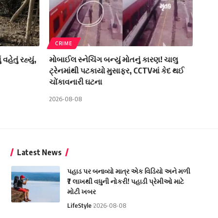
CRIME
ેતું રહ્યું,
મોબાઈલ સ્નેચિંગ બન્યું મોતનું કારણ! ચાલુ
ટ્રેનમાંથી પટકાયો મુસાફર, CCTVમાં કેદ થઈ
ચોંકાવનારી ઘટના
2026-08-08
Latest News
પહાડ પર બનાવ્યો માત્ર એક વિડિયો અને મળી
₹7 લાખથી વધુની નોકરી! પહાડી પ્રેમીઓ માટે
મોટી ખબર
LifeStyle
2026-08-08