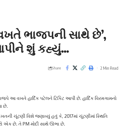
વખતે ભાજપની સાથે છે’,
ને શું કહ્યું…
2 Min Read
Share
જપે આ વખતે હાર્દિક પટેલને ટિકિટ આપી છે. હાર્દિક વિરમગામનો
 છે.
ની ચૂંટણી વિશે જણાવ્યું હતું કે, 2017માં ચૂંટણીમાં સ્થિતિ
રો
એક છે. તે PM મોદી સાથે ઊભા છે.