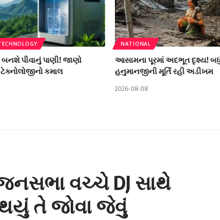
 TECHNOLOGY
NATIONAL
ી બનશે પીવાનું પાણી! જાણો
આસામના પૂરમાં અદભૂત દૃશ્ય! બધું વહ
ટેક્નોલોજીનો કમાલ
હનુમાનજીની મૂર્તિ રહી અડીખમ
2026-08-08
 જનસભા વચ્ચે DJ સાથે
યું તે જોવા જેવું