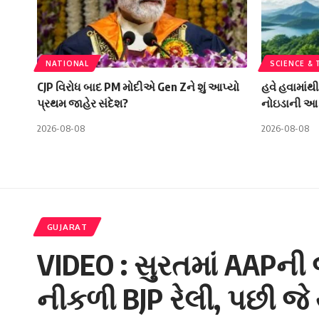
NATIONAL
SCIENCE &
CJP વિરોધ બાદ PM મોદીએ Gen Zને શું આપ્યો
હવે હવામાંથ
પ્રથમ જાહેર સંદેશ?
નોઇડાની આ 
2026-08-08
2026-08-08
GUJARAT
VIDEO : સુરતમાં AAPની
નીકળી BJP રેલી, પછી જે થ