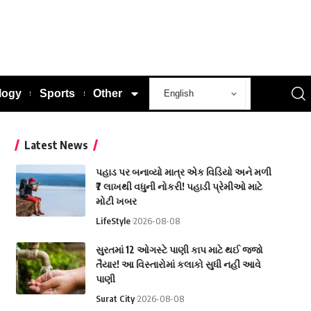
logy
Sports
Other
Latest News
પહાડ પર બનાવ્યો માત્ર એક વિડિયો અને મળી
₹7 લાખથી વધુની નોકરી! પહાડી પ્રેમીઓ માટે
મોટી ખબર
LifeStyle
2026-08-08
સુરતમાં 12 ઓગસ્ટે પાણી કાપ માટે થઈ જજો
તૈયાર! આ વિસ્તારોમાં કલાકો સુધી નહીં આવે
પાણી
Surat City
2026-08-08