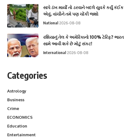
સાપે ડંખ માર્યો તો ડરવાને બદલે યુવકે કર્યું કંઈક
એવું, વાંચીને તમે પણ ચોંકી જશો
National
2026-08-08
રશિયાનું તેલ કે અમેરિકાનો 100% ટેરિફ? ભારત
સામે આવી શકે છે મોટું સંકટ!
International
2026-08-08
Categories
Astrology
Business
Crime
ECONOMICS
Education
Entertainment