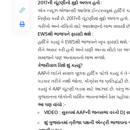
2017ની ચૂંટણીનો મુદ્દો અલગ હતો :
એક ન્યૂઝ એજન્સી આપેલા ઈન્ટરવ્યૂમાં હાર્દિકે કહ્
નિર્ણય કર્યો છે. 2017ની ચૂંટણીમાં મુદ્દો અલગ હ
ગરીબો અને વંચિતો માટે આરક્ષણનો લાભ વધાર્યો છ
EWSથી ભાજપ
ને ફાયદો થશે :
હાર્દિકે કહ્યું કે EWSથી ભાજપને ખૂબ ફાયદો થશે
રીતે અસર કરી હતી અને ઘણી અન્ય સીટો પર અપ્ર
સમાજને પણ અનામતનો લાભ મળશે.
કેજરીવાલ
વિશે શું કહ્યું?
AAPને લઈને સવાલ પૂછતા હાર્દિક પટેલે કહ્યું કે તે
પડકાર તરીકે નથી જોતા.
કોંગ્રેસ
જ પ્રતિદ્વંદ્વી 
કહ્યું કે AAP ચૂંટણી લડવા માટે આઝાદ છે. પરંતુ
ગુજરાતના લોકોની ધાર્મિક ભાવનાઓને ઠેસ પહોંચાડ
આ પણ વાંચો :-
VIDEO : સુરતમાં AAPની જનસભા વચ્ચે DJ સાથે 
શું ગુજરાતમાં ત્રીજા પક્ષની એન્ટ્રી ભાજપના