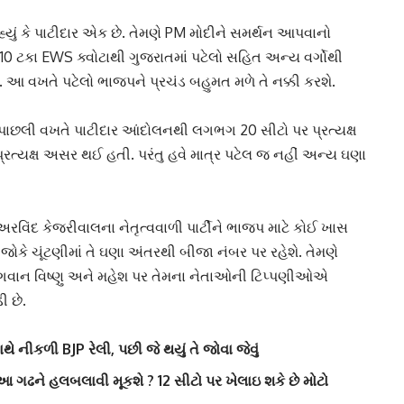
યું કે
પાટીદાર
એક છે. તેમણે PM મોદીને સમર્થન આપવાનો
તો. 10 ટકા EWS ક્વોટાથી ગુજરાતમાં પટેલો સહિત અન્ય વર્ગોથી
ે. આ વખતે પટેલો
ભાજપને પ્રચંડ
બહુમત મળે તે નક્કી કરશે.
. પાછલી વખતે
પાટીદાર આંદોલન
થી લગભગ 20 સીટો પર પ્રત્યક્ષ
ત્યક્ષ અસર થઈ હતી. પરંતુ હવે માત્ર પટેલ જ નહીં અન્ય ઘણા
અરવિંદ કેજરીવાલ
ના નેતૃત્વવાળી પાર્ટીને ભાજપ માટે કોઈ ખાસ
છે. જોકે ચૂંટણીમાં તે ઘણા અંતરથી બીજા નંબર પર રહેશે. તેમણે
 ભગવાન
વિષ્ણુ અને મહેશ
પર તેમના નેતાઓની ટિપ્પણીઓએ
ી છે.
નીકળી BJP રેલી, પછી જે થયું તે જોવા જેવું
 આ ગઢને હલબલાવી મૂકશે ? 12 સીટો પર ખેલાઇ શકે છે મોટો