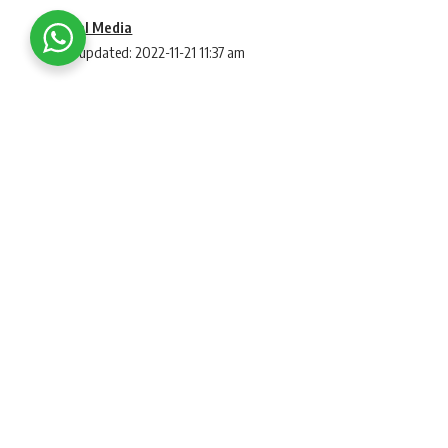
Social Media
Last updated: 2022-11-21 11:37 am
VIDEO : BJP rally with DJ in AAP’s public mee
સુરતમાં ચૂંટણી ટાણે સરથાણાના યોગીચોક બા
SHARE
જતા ઘટનાસ્થળે સૂત્રોચ્ચારના દ્રશ્યો સર્જાયા.
ગુજરાત વિધાનસભા ચૂંટણીને આડે હવે ગણતરીના જ દિવસ
પ્રસારને લઇને ઠેર-ઠેર જાહેર સભાઓ અને રેલીઓ ન
જીત હાંસલ કરવા એડીચોટીનું જોર લગાવી રહ્યાં છે.
ભાજપ અને AAPના કાર્યકરો સામસામે આવી ગયા 
લિંબાયતમાં
ભાજપ-AAP
ના કાર્યકરો આવી ગયા હત
લિંબાયત
માં AAPની જાહેરસભા ચાલી રહી હતી એ દ
કાર્યકરો થોડી વાર માટે સામસામે આવી ગયા હતા. 
બંને પક્ષો સામસામે આવી જતા કોઇ અનિચ્છનીય બન
સંભાળી લીધી હતી.