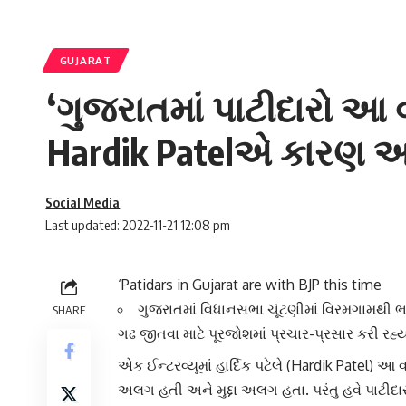
GUJARAT
‘ગુજરાતમાં પાટીદારો આ 
Hardik Patelએ કારણ આપી
Social Media
Last updated: 2022-11-21 12:08 pm
‘Patidars in Gujarat are with BJP this time
ગુજરાતમાં વિધાનસભા ચૂંટણીમાં વિરમગામથી ભા
SHARE
ગઢ જીતવા માટે પૂરજોશમાં પ્રચાર-પ્રસાર કરી રહ્યા
એક ઈન્ટરવ્યૂમાં
હાર્દિક પટેલે
(Hardik Patel) આ વખત
અલગ હતી અને મુદ્દા અલગ હતા. પરંતુ હવે
પાટીદા