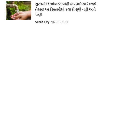
સુરતમાં 12 ઓગસ્ટે પાણી કાપ માટે થઈ જજો
તૈયાર! આ વિસ્તારોમાં કલાકો સુધી નહીં આવે
પાણી
Surat City
2026-08-08
સાપે ડંખ માર્યો તો ડરવાને બદલે યુવકે કર્યું કંઈક
એવું, વાંચીને તમે પણ ચોંકી જશો
National
2026-08-08
રશિયાનું તેલ કે અમેરિકાનો 100% ટેરિફ? ભારત
સામે આવી શકે છે મોટું સંકટ!
International
2026-08-08
Categories
Astrology
Business