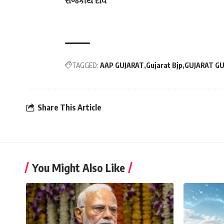
રાજકીય દાવ
TAGGED:
AAP GUJARAT
Gujarat Bjp
GUJARAT G
Share This Article
You Might Also Like