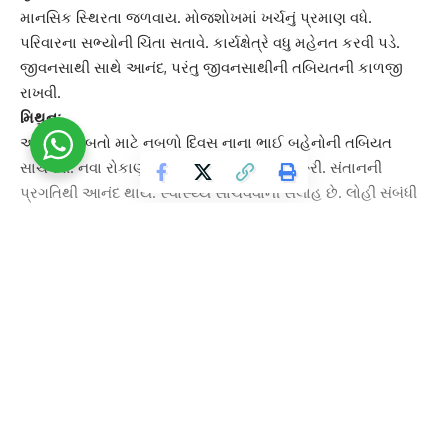
માનસિક સ્થિરતા જળવાય. મોજશોખમાં ખર્ચનું પ્રમાણ વધે.
પરિવારના સભ્યોની ચિંતા સતાવે. કાર્યક્ષેત્રે વધુ મહેનત કરવી પડે.
જીવનસાથી સાથે આનંદ, પરંતુ જીવનસાથીની
તબિયત
ની કાળજી
રાખવી.
મિથુનઃ
આર્થિક બાબતો માટે નબળો દિવસ નાના ભાઈ બહેનોની તબિયત
સાચવવી. નવા રોકાણો કરતી વખતે સાવધાની જરૂરી. સંતાનની
પ્રગતિથી આનંદ થાય. સ્વાસ્થ્ય સાચવવાની સલાહ છે. લોહી સંબંધી
રોગોથી પરેશાની રહે.
કર્કઃ
મગજ ઉપર ભાર રહે. ડિપ્રેશનના દર્દીઓએ વિશેષ સાચવવું. આવક
જળવાય. સંતાન સાથે વાદવિવાદ ટાળવા. સંતાન સંબંધી ચિંતા રહે.
આરોગ્ય જળવાશે. દામ્પત્ય ક્ષેત્રે આનંદ. ખોટી સોબતથી સાચવવું.
Continue Reading
સિંહઃ
ખર્ચનું પ્રમાણ વધે. શરદી-ખાંસી-તાવનો ઉપદ્રવ રહે. આજે બહાર
નીકળવાનું ટાળવું. ચેપ લાગવાની શક્યતા છે. નોકરીમાં શાંતિ જળવાય.
ધંધાકીય ક્ષેત્રે સફળતા મળતી જણાય.
ભાગ્ય
સારું.
કન્યાઃ