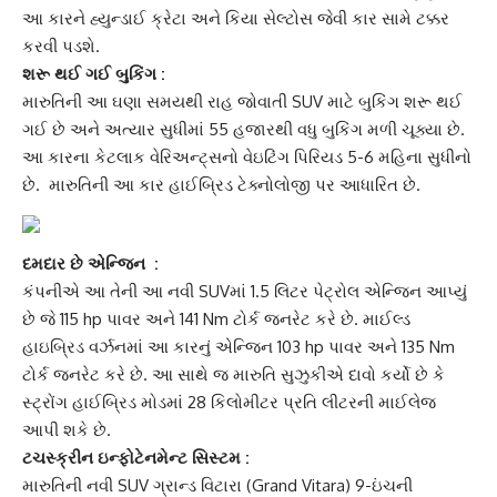
આ કારને
હ્યુન્ડાઈ ક્રેટા
અને કિયા સેલ્ટોસ જેવી કાર સામે ટક્કર
કરવી પડશે.
શરૂ થઈ ગઈ બુકિંગ :
મારુતિની આ ઘણા સમયથી રાહ જોવાતી
SUV
માટે બુકિંગ શરૂ થઈ
ગઈ છે અને અત્યાર સુધીમાં 55 હજારથી વધુ બુકિંગ મળી ચૂક્યા છે.
આ કારના કેટલાક વેરિઅન્ટ્સનો વેઇટિંગ પિરિયડ 5-6 મહિના સુધીનો
છે. મારુતિની આ કાર હાઈબ્રિડ ટેક્નોલોજી પર આધારિત છે.
દમદાર છે એન્જિન :
કંપનીએ આ તેની આ નવી SUVમાં 1.5 લિટર પેટ્રોલ એન્જિન આપ્યું
છે જે 115 hp પાવર અને 141 Nm ટોર્ક જનરેટ કરે છે. માઈલ્ડ
હાઇબ્રિડ વર્ઝનમાં આ કારનું એન્જિન 103 hp પાવર અને 135 Nm
ટોર્ક જનરેટ કરે છે. આ સાથે જ
મારુતિ સુઝુકી
એ દાવો કર્યો છે કે
સ્ટ્રોંગ હાઈબ્રિડ મોડમાં 28 કિલોમીટર પ્રતિ લીટરની માઈલેજ
આપી શકે છે.
ટચસ્ક્રીન ઇન્ફોટેનમેન્ટ સિસ્ટમ :
મારુતિની નવી SUV
ગ્રાન્ડ વિટારા
(Grand Vitara) 9-ઇંચની