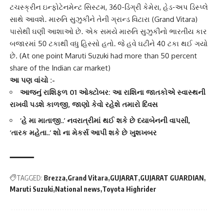
ટચસ્ક્રીન ઇન્ફોટેનમેન્ટ સિસ્ટમ, 360-ડિગ્રી કેમેરા, હેડ-અપ ડિસ્પ્લે
સાથે આવશે. મારુતિ સુઝુકીને તેની
ગ્રાન્ડ વિટારા
(Grand Vitara)
પાસેથી ઘણી આશાઓ છે. એક સમયે
મારુતિ સુઝુકી
નો ભારતીય કાર
બજારમાં 50 ટકાથી વધુ હિસ્સો હતો. જે હવે ઘટીને 40 ટકા થઈ ગયો
છે. (At one point Maruti Suzuki had more than 50 percent
share of the Indian car market)
આ પણ વાંચો :-
આજનું રાશિફળ 01 ઓક્ટોબર: આ રાશિના જાતકોએ સ્વાસ્થની
રાખવી પડશે કાળજી, જાણો કેવો રહેશે તમારો દિવસ
‘હે મા માતાજી..’ નવરાત્રીમાં થઈ શકે છે દયાબેનની વાપસી,
‘તારક મહેતા..’ શો ના મેકર્સ આપી શકે છે ખુશખબર
TAGGED:
Brezza
Grand Vitara
GUJARAT
GUJARAT GUARDIAN
Maruti Suzuki
National news
Toyota Highrider