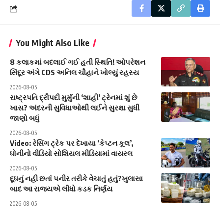
You Might Also Like
8 કલાકમાં બદલાઈ ગઈ હતી સ્થિતિ! ઓપરેશન
સિંદૂર અંગે CDS અનિલ ચૌહાને ખોલ્યું રહસ્ય
2026-08-05
રાષ્ટ્રપતિ દ્રૌપદી મુર્મુની ‘શાહી’ ટ્રેનમાં શું છે
ખાસ? અંદરની સુવિધાઓથી લઈને સુરક્ષા સુધી
જાણો બધું
2026-08-05
Video: રેસિંગ ટ્રેક પર દેખાયા ‘કેપ્ટન કૂલ’,
ધોનીનો વીડિયો સોશિયલ મીડિયામાં વાયરલ
2026-08-05
દૂધનું નહીં છતાં પનીર તરીકે વેચાતું હતું?ખુલાસા
બાદ આ રાજ્યએ લીધો કડક નિર્ણય
2026-08-05