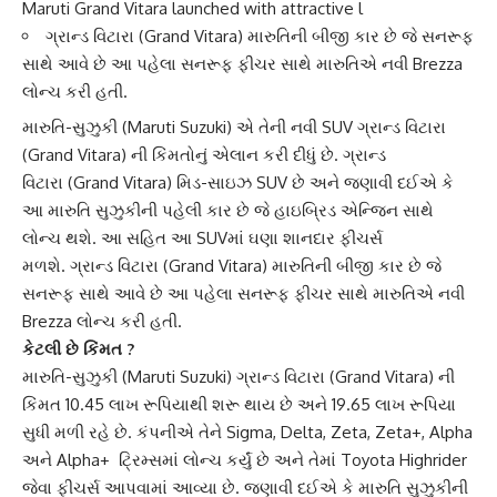
Maruti Grand Vitara launched with attractive l
ગ્રાન્ડ વિટારા (Grand Vitara) મારુતિની બીજી કાર છે જે સનરૂફ
સાથે આવે છે આ પહેલા સનરૂફ ફીચર સાથે મારુતિએ નવી Brezza
લોન્ચ કરી હતી.
મારુતિ-સુઝુકી
(Maruti Suzuki) એ તેની નવી SUV ગ્રાન્ડ વિટારા
(Grand Vitara) ની કિંમતોનું એલાન કરી દીધું છે. ગ્રાન્ડ
વિટારા (Grand Vitara) મિડ-સાઇઝ SUV છે અને જણાવી દઈએ કે
આ મારુતિ સુઝુકીની પહેલી કાર છે જે હાઇબ્રિડ એન્જિન સાથે
લોન્ચ થશે. આ સહિત આ SUVમાં ઘણા શાનદાર ફીચર્સ
મળશે. ગ્રાન્ડ વિટારા (Grand Vitara) મારુતિની બીજી કાર છે જે
સનરૂફ સાથે આવે છે આ પહેલા
સનરૂફ ફીચર
સાથે મારુતિએ નવી
Brezza લોન્ચ કરી હતી.
કેટલી છે કિંમત ?
મારુતિ-સુઝુકી
(Maruti Suzuki) ગ્રાન્ડ વિટારા (Grand Vitara) ની
કિંમત 10.45 લાખ રૂપિયાથી શરૂ થાય છે અને 19.65 લાખ રૂપિયા
સુધી મળી રહે છે. કંપનીએ તેને Sigma, Delta, Zeta, Zeta+, Alpha
અને Alpha+ ટ્રિમ્સમાં લોન્ચ કર્યું છે અને તેમાં
Toyota Highrider
જેવા ફીચર્સ આપવામાં આવ્યા છે. જણાવી દઈએ કે મારુતિ સુઝુકીની