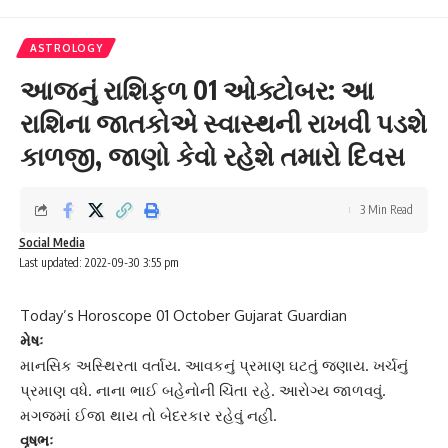
ASTROLOGY
આજનું રાશિફળ 01 ઓક્ટોબર: આ
રાશિના જાતકોએ સ્વાસ્થની રાખવી પડશે
કાળજી, જાણો કેવો રહેશે તમારો દિવસ
3 Min Read
Social Media
Last updated: 2022-09-30 3:55 pm
Today’s Horoscope 01 October Gujarat Guardian
મેષઃ
માનસિક અસ્થિરતા વર્તાય. આવકનું પ્રમાણ ઘટતું જણાય. ખર્ચનું
પ્રમાણ વધે. નાના ભાઈ બહેનોની ચિંતા રહે. આરોગ્ય જાળવવું.
મગજમાં ઈજા થાય તો બેદરકાર રહેવું નહીં.
વૃષભઃ