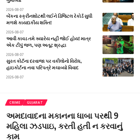
ગુમાવ્યા
2026-08-07
બેંકના સ્ક્રીનશોટથી લઈને ડિજિટલ રેકોર્ડ સુધી
મળશે કાયદાકીય શક્તિ!
2026-08-07
આવી કાવડ તમે ક્યારેય નહીં જોઈ હોય! માત્ર
એક ટીપું જળ, પણ અતૂટ શ્રદ્ધા
2026-08-07
સુરત કોર્ટના દરવાજા પર વકીલોનો વિરોધ,
હાઇકોર્ટના નવા પરિપત્રે મચાવ્યો વિવાદ
2026-08-07
CRIME
GUJARAT
અમદાવાદના મકાનના ધાબા પરથી 9
મહિલા ઝડપાઇ, કરતી હતી ન કરવાનું
કામ