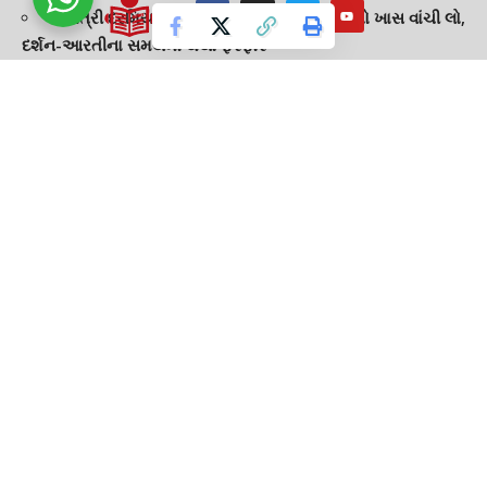
નવરાત્રી દરમિયાન અંબાજી દર્શને જવાના હોય તો ખાસ વાંચી લો,
દર્શન-આરતીના સમયમાં થયો ફેરફાર
TAGGED:
AHMEDABAD
CRIME NEWS
Gambling women
GUJARAT GUARDIAN
INDIA NEWS
To gamble