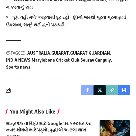
ન કરવાનું કામ
‘દૂધ નહીં મળે’ અફવાથી દૂર રહો : દૂધનો જથ્થો પૂરતા પ્રમાણમાં
ઉપલબ્ધ, રાત્રે થઈ હતી પડાપડી
TAGGED:
AUSTRALIA
GUJARAT
GUJARAT GUARDIAN
INDIA NEWS
Marylebone Cricket Club
Sourav Ganguly
Sports news
You Might Also Like
માત્ર ₹175ના રિફંડ માટે Google પર કસ્ટમર કેર
નંબર શોધવો ભારે પડ્યો, વૃદ્ધાએ આટલા લાખ