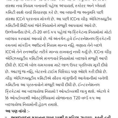
સંસ્થા નવા નિયમ બનાવતી પહેલા અંપાયર્સ, સ્કોરર અને પ્લેયર્સ
કમિટી સાથે ચર્ચા વિચારણા કરે છે. આ બધાની જ અનુમતિ પછી
સંસ્થા
ICC
ને પ્રસ્તાવ મોકલે છે. આ પછી ICCના ચીફ એક્ઝિક્યૂટીવ
કમિટીની મિટિંગમાં જેતે નિયમોને મંજૂરી આપવામાં આવે છે.
ઉલ્લેખનીય છેકે, ટી-20 વર્લ્ડ કપ પહેલાં જ ક્રિકેટના નિયમોમાં મોટો
બદલાવ કરવામાં આવ્યો છે. જે અંતર્ગત હવે ઈન્ટરનેશનલ ક્રિકેટની
રમતમાં માંકડિંગ આઉટનો નિયમ માન્ય નહિ ગણાય તેને બદલે
ICCએ તેને રનઆઉટ તરીકે માન્ય રાખવાનું નક્કી કર્યું છે. ICCના
ચીફ
એક્ઝિક્યૂટીવ કમિટી
એ મંગળવારે નિયમોમાં બદલાવે મંજૂરી આપી
દીધી છે. ICCએ બોલ ચમકાવવા માટે લાળ ઉપર પ્રતિબંધ મૂકી દીધો
છે. આટલું જ નહિ, બેટરનો ટાઈમ પિરિયડ પણ ઓછો કરી દીધો છે.
ચીફ એક્ઝિક્યૂટીવ કમિટીએ
સૌરવ ગાંગુલી
ની આગેવાનીમાં બનેલી
કમિટીના આ પ્રસ્તાવોને મંજૂરી આપી દીધી છે. ઈન્ટરનેશનલ
ક્રિકેટમાં આ બદલાયેલા નિયમો 1 ઓક્ટોબરથી લાગુ થશે. એટલે કે
16 ઓક્ટોબરથી
ઓસ્ટ્રેલિયા
માં યોજાનારા T20 વર્લ્ડ કપ આ
બદલાયેલા નિયમોની હેઠળ રમાશે.
આ પણ વાંચો :-
અમદાવાદના મકાનના ધાબા પરથી 9 મહિલા ઝડપાઇ, કરતી હતી