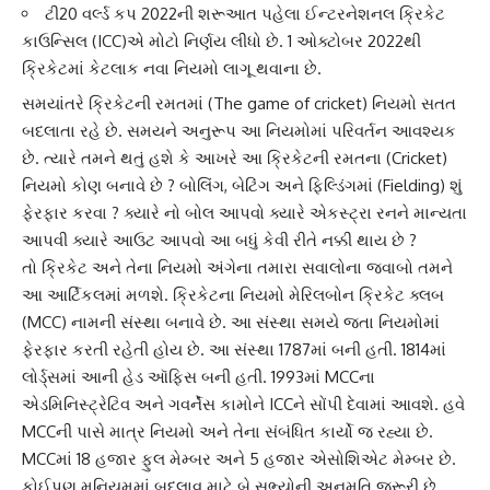
ટી20 વર્લ્ડ કપ 2022ની શરૂઆત પહેલા ઈન્ટરનેશનલ ક્રિકેટ
કાઉન્સિલ (ICC)એ મોટો નિર્ણય લીધો છે. 1 ઓક્ટોબર 2022થી
ક્રિકેટમાં કેટલાક નવા નિયમો લાગૂ થવાના છે.
સમયાંતરે
ક્રિકેટની રમત
માં (The game of cricket) નિયમો સતત
બદલાતા રહે છે. સમયને અનુરૂપ આ નિયમોમાં પરિવર્તન આવશ્યક
છે. ત્યારે તમને થતું હશે કે આખરે આ
ક્રિકેટ
ની રમતના (Cricket)
નિયમો કોણ બનાવે છે ? બોલિંગ, બેટિંગ અને
ફિલ્ડિંગ
માં (Fielding) શું
ફેરફાર કરવા ? ક્યારે નો બોલ આપવો ક્યારે એકસ્ટ્રા રનને માન્યતા
આપવી ક્યારે આઉટ આપવો આ બધું કેવી રીતે નક્કી થાય છે ?
તો ક્રિકેટ અને તેના નિયમો અંગેના તમારા સવાલોના જવાબો તમને
આ આર્ટિકલમાં મળશે. ક્રિકેટના
નિયમો
મેરિલબોન ક્રિકેટ ક્લબ
(MCC) નામની સંસ્થા બનાવે છે. આ સંસ્થા સમયે જતા નિયમોમાં
ફેરફાર કરતી રહેતી હોય છે. આ સંસ્થા 1787માં બની હતી. 1814માં
લોર્ડ્સ
માં આની હેડ ઑફિસ બની હતી. 1993માં MCCના
એડમિનિસ્ટ્રેટિવ અને ગવર્નેંસ કામોને ICCને સોંપી દેવામાં આવશે. હવે
MCCની પાસે માત્ર નિયમો અને તેના સંબંધિત કાર્યો જ રહ્યા છે.
MCC
માં 18 હજાર ફુલ મેમ્બર અને 5 હજાર એસોશિએટ મેમ્બર છે.
કોઈપણ મનિયમમાં બદલાવ માટે બે સભ્યોની અનુમતિ જરૂરી છે.