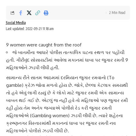
2 Min Read
Social Media
Last updated: 2022-09-21 11:18 am
9 women were caught from the roof
જે બાતમીના આધારે પોલીસ તાત્કાલિક ઘટના સ્થળ પર પહોંચી
હતી. ગીરીવૃંદ સોસાયટીમાં આવેલા મકાનમાં ધાબા પર જુગાર રમતી 9
મહિલાઓને ઝડપી લીધી હતી.
સામાન્ય રીતે સાતમ આઠમમાં દરમિયાન
જુગાર રમવા
નો (To
gamble) ક્રેઝ જોવા મળતો હોય છે. જોકે, છેલ્લા કેટલાક સમયથી
તો હવે એવું લાગી રહ્યું છે કે લોકો માટે
જુગાર રમવી
એક સામાન્ય
બાબત થઈ ગઈ છે. એટલું જ નહીં હવે તો મહિલાઓ પણ જુગાર રમી
રહી હોય તેમ અનેક જગ્યાએ પોલીસે રેડ કરી જુગાર રમતી
મહિલાઓ
એ (Gambling women) ઝડપી લીધી છે. ત્યારે શહેરના
ક્રુષ્ણનગર વિસ્તારમાંથી મકાનનાં ધાબા પર
જુગાર રમતી
નવ
મહિલાઓને પોલીસે ઝડપી લીધી છે.