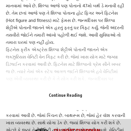
માનવામાં આવે છે. શિલ્પા આજે પણ પોતાનો 47મો બર્થ ડે મનાવી રહી
છે. તેમ છતાં આજે પણ તે શિલ્પા પોતાના હોટ ફિગર અને ફિટનેસ
(Hot figure and fitness) માટે ફેમસ છે. જન્મદિવસ પર શિલ્પા
શેટ્ટીએ પોતાની જાતને એક હરતું ફરતું ઘર ગિફ્ટ કર્યું. જેની અંદરની
તસવીરો જોઈને તમારી આંખો પહોળી થઈ જશે. આવી સુવિધાઓ તો
તમારા ઘરમાં પણ નહીં હોય.
ફિટનેસ ફ્રીક એક્ટ્રેસ શિલ્પા શેટ્ટીએ પોતાની જાતને એક
લક્ઝુરિયસ વેનિટી વેન
ગિફ્ટ કરી છે. જેમાં ખાસ યોગ માટે જગ્યા
ડિઝાઈન કરવામાં આવી છે. ફિટનેસ માટે શિલ્પાનો પ્રેમ સૌને ખબર
જ છે. ત્યારે તેમાં એક સ્ટેપ આગળ જઈને શિલ્પાએ હવે વેનિટીમાં
પણ એવી વ્યવસ્થા કરી છે કે તે યોગ કરી શકે. જન્મદિવસ પર
શિલ્પાએ
પોતાની જાતને આ ભેટ આપી છે. જેવી ઈન્ડસ્ટ્રીમાં કોઈ પાસે નથી.
Continue Reading
આ વૈભવશાળી વેનિટી વાન ખાસ
શિલ્પા શેટ્ટી કુંદ્રા
માટે ડિઝાઈન
કરવામાં આવી છે. જેમાં કિચન છે. બાથરૂમ છે, જેમાં હેર વૉશ કરવાની
ખાસ વ્યવસ્થા છે. સાથે યોગા ડેક છે. જ્યાં શિલ્પા યોગ કરી શકે છે.
એટલે કે જ્યાં તેની વેનિટી હશે ત્યાં શિલ્પા યોગ કરી શકશે. વેનિટીમાં