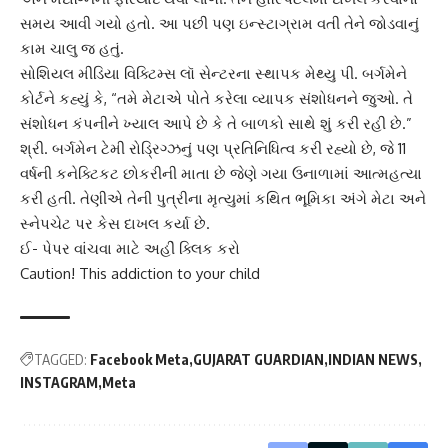
સમય આવી ગયો હતો. આ પછી પણ ઇન્સ્ટાગ્રામ વતી તેને જોડવાનું
કામ ચાલુ જ હતું.
સોશિયલ મીડિયા
વિક્ટિમ્સ લૉ સેન્ટરના સ્થાપક મેથ્યુ પી. બર્ગમેને
કોર્ટને કહ્યું કે, “તમે મેટાએ પોતે કરેલા વ્યાપક સંશોધનને જુઓ. તે
સંશોધન કંપનીને ખ્યાલ આપે છે કે તે બાળકો સાથે શું કરી રહી છે.”
શ્રી. બર્ગમેન ટેમી રોડ્રિગ્ઝનું પણ પ્રતિનિધિત્વ કરી રહ્યો છે, જે 11
વર્ષની કનેક્ટિકટ છોકરીની માતા છે જેણે ગયા ઉનાળામાં આત્મહત્યા
કરી હતી. તેણીએ તેની પુત્રીના મૃત્યુમાં કથિત ભૂમિકા અંગે મેટા અને
સ્નેપચેટ પર કેસ દાખલ કર્યા છે.
ઈ- પેપર વાંચવા માટે અહીં ક્લિક કરો
Caution! This addiction to your child
TAGGED:
Facebook Meta
GUJARAT GUARDIAN
INDIAN NEWS
INSTAGRAM
Meta