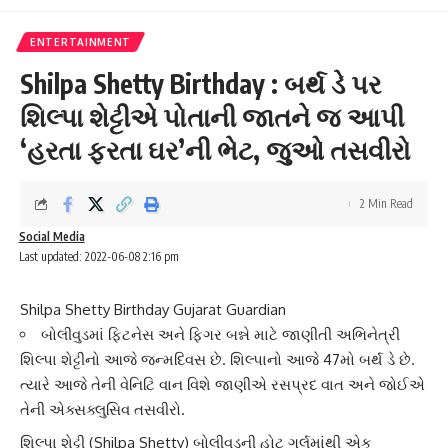
ENTERTAINMENT
Shilpa Shetty Birthday : બર્થ ડે પર
શિલ્પા શેટ્ટીએ પોતાની જાતને જ આપી
‘હરતા ફરતા ઘર’ની ભેટ, જુઓ તસવીરો
2 Min Read
Social Media
Last updated: 2022-06-08 2:16 pm
Shilpa Shetty Birthday Gujarat Guardian
બોલીવુડમાં ફિટનેસ અને ફિગર બન્ને માટે જાણીતી અભિનેત્રી
શિલ્પા શેટ્ટીનો આજે જન્મદિવસ છે. શિલ્પાનો આજે 47મો બર્થ ડે છે.
ત્યારે આજે તેની વેનિટિ વાન વિશે જાણીએ રસપ્રદ વાત અને જોઈએ
તેની એક્સક્લુસિવ તસવીરો.
શિલ્પા શેટ્ટી
(Shilpa Shetty) બોલીવુડની હોટ ગર્લમાંથી એક