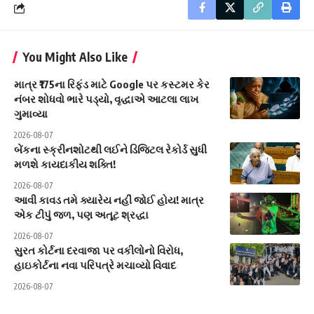
You Might Also Like
માત્ર ₹175ના રિફંડ માટે Google પર કસ્ટમર કેર
નંબર શોધવો ભારે પડ્યો, વૃદ્ધાએ આટલા લાખ
ગુમાવ્યા
2026-08-07
બેંકના સ્ક્રીનશોટથી લઈને ડિજિટલ રેકોર્ડ સુધી
મળશે કાયદાકીય શક્તિ!
2026-08-07
આવી કાવડ તમે ક્યારેય નહીં જોઈ હોય! માત્ર
એક ટીપું જળ, પણ અતૂટ શ્રદ્ધા
2026-08-07
સુરત કોર્ટના દરવાજા પર વકીલોનો વિરોધ,
હાઇકોર્ટના નવા પરિપત્રે મચાવ્યો વિવાદ
2026-08-07