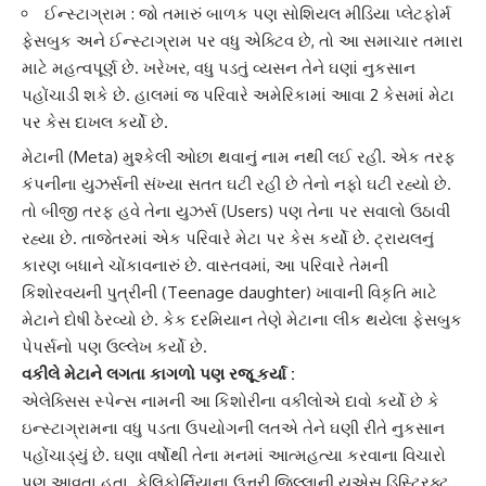
ઈન્સ્ટાગ્રામ : જો તમારું બાળક પણ સોશિયલ મીડિયા પ્લેટફોર્મ
ફેસબુક અને ઈન્સ્ટાગ્રામ પર વધુ એક્ટિવ છે, તો આ સમાચાર તમારા
માટે મહત્વપૂર્ણ છે. ખરેખર, વધુ પડતું વ્યસન તેને ઘણાં નુકસાન
પહોંચાડી શકે છે. હાલમાં જ પરિવારે અમેરિકામાં આવા 2 કેસમાં મેટા
પર કેસ દાખલ કર્યો છે.
મેટા
ની (Meta) મુશ્કેલી ઓછા થવાનું નામ નથી લઈ રહી. એક તરફ
કંપનીના યુઝર્સની સંખ્યા સતત ઘટી રહી છે તેનો નફો ઘટી રહ્યો છે.
તો બીજી તરફ હવે તેના યુઝર્સ (Users) પણ તેના પર સવાલો ઉઠાવી
રહ્યા છે. તાજેતરમાં એક પરિવારે મેટા પર કેસ કર્યો છે. ટ્રાયલનું
કારણ બધાને ચોંકાવનારું છે. વાસ્તવમાં, આ પરિવારે તેમની
કિશોરવયની પુત્રીની (Teenage daughter) ખાવાની વિકૃતિ માટે
મેટાને દોષી ઠેરવ્યો છે. કેક દરમિયાન તેણે મેટાના લીક થયેલા ફેસબુક
પેપર્સનો પણ ઉલ્લેખ કર્યો છે.
વકીલે
મેટાને લગતા કાગળો પણ રજૂ કર્યા :
એલેક્સિસ સ્પેન્સ નામની આ કિશોરીના વકીલોએ દાવો કર્યો છે કે
ઇન્સ્ટાગ્રામના વધુ પડતા ઉપયોગની લતએ તેને ઘણી રીતે નુકસાન
પહોંચાડ્યું છે. ઘણા વર્ષોથી તેના મનમાં આત્મહત્યા કરવાના વિચારો
પણ આવતા હતા. કેલિફોર્નિયાના ઉત્તરી જિલ્લાની યુએસ ડિસ્ટ્રિક્ટ