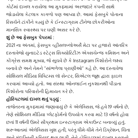
કોર્ટમાં દાખલ કરાયેલા આ મુકદ્દમામાં અરજદારે કંપની સાથે
જોડાયેલા કેટલાક કાગળો પણ આપ્યા છે. આમાં ફેસબુકે પોતાના
રિસર્ચને ટાંકીને કહ્યું છે કે ઈન્સ્ટાગ્રામ ટીનેજ છોકરીઓના
માનસિક સ્વાસ્થ્ય પર ઘણી અસર કરે છે.
શું છે આ
ફેસબુક
પેપરમાં :
2021 ના ​​અંતમાં, ફેસબુક વ્હીસલબ્લોઅર્સે મેટા પર હજારો આંતરિક
દસ્તાવેજો યુનાઇટેડ સ્ટેટ્સ સિક્યોરિટીઝ એક્સચેન્જ કમિશન અને
કોંગ્રેસ સમક્ષ મૂક્યા, જે સૂચવે છે કે Instagram કિશોરોને લક્ષ્ય
બનાવે છે અને તેમને “સાંભળેલા પ્રાણીઓ” કહે છે. આ દસ્તાવેજ
સોશિયલ મીડિયા વિક્ટિમ્સ લૉ સેન્ટર, સિએટલ જૂથ દ્વારા ફાઇલ
કરવામાં આવ્યો હતો. આ સંસ્થા ઓનલાઈન નુકશાનથી પીડાતા
કિશોરોના પરિવારોની હિમાયત કરે છે.
હોસ્પિટલ
માં દાખલ થવું પડ્યું :
તાજેતરના મુકદ્દમામાં જણાવાયું છે કે એલેક્સિસ, જે હવે 19 વર્ષનો છે,
તેણે સોશિયલ મીડિયા પ્લેટફોર્મનો ઉપયોગ કરવા માટે 13 વર્ષનો હોવા
છતાં 11 વર્ષની ઉંમરે સૌપ્રથમ ઇન્સ્ટાગ્રામ એકાઉન્ટ બનાવ્યું હતું.
શરૂઆતમાં એલેક્સિસ ખુશ હતી, પરંતુ ધીમે-ધીમે તેને ડિપ્રેશન, ચિંતા
અને મંદાગ્નિની ફરિયાદ થવા લાગી. તેને હોસ્પિટલમાં દાખલ કરવાનો